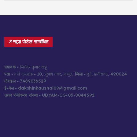
न्यूज़ पोर्टल सम्बंधित
संपादक
- जितेंद्र कुमार साहू
पता
- वार्ड क्रमांक - 10, सुभाष नगर, जामुल,
जिला
- दुर्ग, छत्तीसगढ, 490024
मोबाइल
- 7489036529
ई-मेल
- dakshinkaushal09@gmail.com
उद्यम पंजीकरण संख्या
- UDYAM-CG-05-0044592