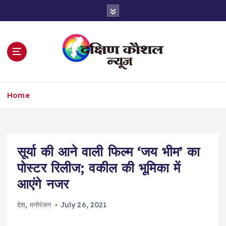
S
k
i
p
t
o
c
o
Home
n
t
e
n
t
सूर्या की आने वाली फिल्म ‘जय भीम’ का
पोस्टर रिलीज; वकील की भूमिका में
आएंगे नजर
देश
,
मनोरंजन
July 26, 2021