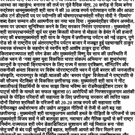
आस्था का महाकुंभ: बनारस की तर्ज पर गूंजे वैदिक मंत्र, 20 करोड़ से दिव्य बनेगा
रुद्रेश्वर धाम
मुख्यमंत्री श्री साय ने की 30 लाख रुपये प्रोत्साहन राशि और आउट
ऑफ टर्न डीएसपी पद पर पदोन्नति की घोषणा
प्रधानमंत्री नरेंद्र मोदी ने ‘दिव्यांग’
शब्द देकर सम्मान और आत्मगौरव का नया भाव दिया : मुख्यमंत्री
हर जीवन अनमोल,
समय पर उपचार सुनिश्चित करने के लिए सरकार निरंतर प्रयासरत : मुख्यमंत्री
श्री साय
प्रधानमंत्री सूर्य घर मुफ्त बिजली योजना से मोहला के हेमंत ने की हजारों
रुपए की बचत
मुख्यमंत्री श्री साय के नेतृत्व में छत्तीसगढ़ पर्यटन को नई उड़ान, पुणे
रोड शो से राष्ट्रीय एवं अंतरराष्ट्रीय पर्यटन बाजार में मजबूत हुई पहचान
हरि ठाकुर
स्मारक संस्थान के सहयोग से स्वर्गीय श्री आशीष ठाकुर द्वारा रचित
किताब
राज्यपाल श्री रमेन डेका और मुख्यमंत्री विष्णु देव साय की उपस्थिति में
लोक भवन से ‘नशा मुक्त युवा विकसित भारत संकल्प अभियान’ का शुभारंभ
नए
कानूनों के प्रभावी क्रियान्वयन के लिए राज्य में सतत प्रशिक्षण, मॉनिटरिंग और
तकनीकी क्षमता विकास पर विशेष जोर
राष्ट्रपति भवन में गूंजी बस्तर की जनजातीय
संस्कृति, नारायणपुर के मांझी-चालकी और ‘बस्तर पंडुम’ विजेताओं ने राष्ट्रपति से
की सौजन्य भेंट
शिक्षा से विकसित छत्तीसगढ़ तक: मुख्यमंत्री श्री साय ने नीट
क्वालीफाई विद्यार्थियों के साथ साझा किया भविष्य का रोडमैप
हाईटेंशन टावर के
पार्ट्स चोरी के मामले का सफल खुलासा 05 आरोपियों को गिरफ्तार
कुलगाम आतंकी
हमले के पीड़ित परिवारों की सहायता के लिए छत्तीसगढ़ सरकार की त्वरित पहल
दोनों दिवंगत श्रमिकों के परिजनों को 20-20 लाख रुपये की सहायता राशि
देगी
मजबूत अधोसंरचना और उद्योग अनुकूल नीतियों से तेजी से आगे बढ़ रहा
छत्तीसगढ़ : मुख्यमंत्री श्री साय
कुलगाम आतंकी हमले के पीड़ितों के परिजनों से उप
मुख्यमंत्री विजय शर्मा ने की बात
युवा ज्ञान, नवाचार और नैतिक मूल्यों से करें राष्ट्र
निर्माण-राज्यपाल श्री रमेन डेका
​डिजिटल सुशासन की नई मिसाल बना ‘सेवा
सेतु’
वर्षों से बंद पड़ी सुविधाएं हुईं बहाल, श्रीमती आयते को फिर मिलने लगा