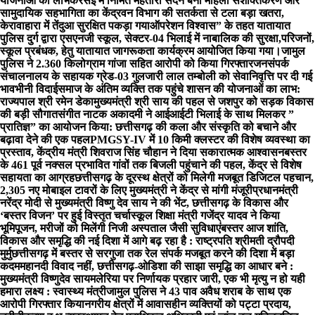
योजनाओं का लाभ
केरसई में निर्मित महतारी सदन बना महिला सशक्तिकरण और
सामुदायिक सहभागिता का केंद्र
वन विभाग की सतर्कता से टला बड़ा खतरा,
केरावाहारा में तेंदुआ सुरक्षित पकड़ा गया
ऑपरेशन विश्वास” के तहत यातायात
पुलिस दुर्ग द्वारा एसएनजी स्कूल, सेक्टर-04 भिलाई में नाबालिक की सुरक्षा,परिजनों,
स्कूल प्रबंधक, हेतु यातायात जागरूकता कार्यक्रम आयोजित किया गया।
जामुल
पुलिस ने 2.360 किलोग्राम गांजा सहित आरोपी को किया गिरफ्तार
जनसंपर्क
संचालनालय के सहायक ग्रेड-03 गुलजारी लाल तम्बोली को सेवानिवृत्ति पर दी गई
भावभीनी विदाई
समाज के अंतिम व्यक्ति तक पहुंचे शासन की योजनाओं का लाभ:
राज्यपाल श्री रमेन डेका
मुख्यमंत्री श्री साय की पहल से जशपुर को सड़क विकास
की बड़ी सौगात
संगीत नाटक अकादमी ने आईआईटी भिलाई के साथ मिलकर ”
प्रातिज्ञ” का आयोजन किया: छत्तीसगढ़ की कला और संस्कृति को बचाने और
बढ़ावा देने की एक पहल
PMGSY-IV में 10 किमी क्लस्टर की विशेष व्यवस्था का
प्रस्ताव, केंद्रीय मंत्री शिवराज सिंह चौहान ने दिया सकारात्मक आश्वासन
बस्तर
के 461 पूर्व नक्सल प्रभावित गांवों तक बिजली पहुंचाने की पहल, केंद्र से विशेष
सहायता का आग्रह
छत्तीसगढ़ के दूरस्थ क्षेत्रों को मिलेगी मजबूत डिजिटल पहचान,
2,305 नए मोबाइल टावरों के लिए मुख्यमंत्री ने केंद्र से मांगी मंजूरी
प्रधानमंत्री
नरेंद्र मोदी से मुख्यमंत्री विष्णु देव साय ने की भेंट, छत्तीसगढ़ के विकास और
‘बस्तर विजन’ पर हुई विस्तृत चर्चा
स्कूल शिक्षा मंत्री गजेंद्र यादव ने किया
भूमिपूजन, मरीजों को मिलेंगी निजी अस्पताल जैसी सुविधाएं
बस्तर आज शांति,
विकास और समृद्धि की नई दिशा में आगे बढ़ रहा है : राष्ट्रपति श्रीमती द्रौपदी
मुर्मु
छत्तीसगढ़ में बस्तर से सरगुजा तक रेल संपर्क मजबूत करने की दिशा में बड़ा
कदम
महानदी विवाद नहीं, छत्तीसगढ़-ओडिशा की साझा समृद्धि का आधार बने :
मुख्यमंत्री विष्णुदेव साय
मलेरिया पर निर्णायक प्रहार जारी, एक भी मृत्यु न हो यही
हमारा लक्ष्य : स्वास्थ्य मंत्री
जामुल पुलिस ने 43 पाव अवैध शराब के साथ एक
आरोपी गिरफ्तार किया
नगरीय क्षेत्रों में आवासहीन व्यक्तियों को पट्टा प्रदाय,