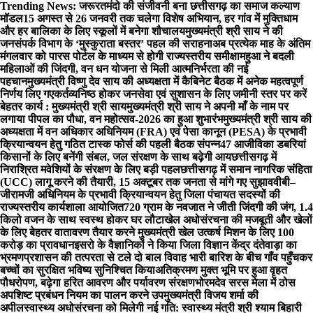
Skip
Trending News:
जरूरतमंदो की संजीवनी बना छत्तीसगढ़ का समाज कल्याण
to
मॉडल
15 अगस्त से 26 जनवरी तक चलेगा विशेष अभियान, हर गांव में मुक्तिधाम
content
और हर बालिका के लिए स्कूलों में बनेगा शौचालय
मुख्यमंत्री श्री साय ने की
जनसंपर्क विभाग के ‘मुस्कुराता बस्तर’ पहल की सराहना
अब प्रत्येक माह के अंतिम
मंगलवार को पारस पोर्टल के माध्यम से होगी राज्यस्तरीय समीक्षा
महुआ ने बदली
महिलाओं की जिंदगी, वन धन योजना से मिली आत्मनिर्भरता की नई
पहचान
मुख्यमंत्री विष्णु देव साय की अध्यक्षता में कैबिनेट बैठक में अनेक महत्वपूर्ण
निर्णय लिए गए
कर्तव्यनिष्ठ होकर जनसेवा एवं सुशासन के लिए जमीनी स्तर पर करें
बेहतर कार्य : मुख्यमंत्री श्री साय
मुख्यमंत्री श्री साय ने अपनी माँ के नाम पर
लगाया पीपल का पौधा, वन महोत्सव-2026 का हुआ शुभारंभ
मुख्यमंत्री श्री साय की
अध्यक्षता में वन अधिकार अधिनियम (FRA) एवं पेसा कानून (PESA) के प्रभावी
क्रियान्वयन हेतु गठित टास्क फोर्स की पहली बैठक संपन्न
47 आजीविका डबरियां
किसानों के लिए बनेंगी संबल, जल संरक्षण के साथ बढ़ेगी आय
छत्तीसगढ़ में
निराश्रित मवेशियों के संरक्षण के लिए बड़ी पहल
छत्तीसगढ़ में समान नागरिक संहिता
(UCC) लागू करने की तैयारी, 15 अक्टूबर तक जनता से मांगे गए सुझाव
वीबी–
जीरामजी अधिनियम के प्रभावी क्रियान्वयन हेतु जिला पंचायत सदस्यों की
राज्यस्तरीय कार्यशाला आयोजित
720 ग्राम के नवजात ने जीती जिंदगी की जंग, 1.4
किलो वजन के साथ स्वस्थ होकर घर लौटा
खेल अधोसंरचना की मजबूती और खेलों
के लिए बेहतर वातावरण तैयार करने मुख्यमंत्री खेल उत्कर्ष मिशन के लिए 100
करोड़ का प्रावधान
इसरो के वैज्ञानिकों ने किया जिला विज्ञान केंद्र दंतेवाड़ा का
भ्रमण
प्रशासन की तत्परता से टले दो बाल विवाह भारी बारिश के बीच गाँव पहुँचकर
बच्चों का सुरक्षित भविष्य सुनिश्चित किया
अतिक्रमण मुक्त भूमि पर हुआ वृहत
पौधरोपण, बढ़ेगा हरित आवरण और पर्यावरण संरक्षण
भोरमदेव सरस मेला में ठोस
अपशिष्ट प्रबंधन नियम का पालन करने उपमुख्यमंत्री विजय शर्मा की
अपील
स्वास्थ्य अधोसंरचना को मिलेगी नई गति: स्वास्थ्य मंत्री श्री श्याम बिहारी