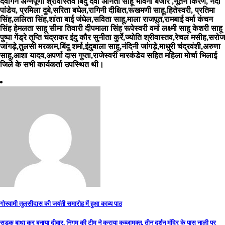
देवांगन अन्नपूर्णा श्रीवास्तव बिंदु देवी अनिता साहू भावना बंजारे ,नूतन किरण, नंदा
पांडेय, प्रमिला दुबे,सरिता बघेल,रागिनी दीक्षित,रूखमणी साहू,हितेस्वरी, प्रतिमा
सिंह,ललिता सिंह,शांता बाई जंघेल,सविता साहू,माला राजपूत,रामबाई वर्मा कंचन
सिंह हेमलता साहू सीमा तिवारी दीपमाला सिंह रूपेस्वरी वर्मा लक्ष्मी साहू केशरी साहू
पुष्पा गेंड्रे तृप्ति चंद्राकर इंदु कौर सुनीता कुर्रे,ज्योति श्रीवास्तव,रेचल मसीह,सरोज
जांगड़े,तुलसी मरकाम,बिंदु शर्मा,इंदुबाला साहू,नंदिनी जांगड़े,माधुरी चंद्रवंशी,अरुणा
साहू,आशा यादव,अपर्णा दास गुप्ता,राजेस्वरी मारकंडेय सहित महिला मोर्चा भिलाई
जिले के सभी कार्यकर्ता उपस्थित थी।
Post
गोस्वामी तुलसीदास की जयंती समारोह में हुआ काव्य पाठ
navigation
सड़क बाधा कर बनाया दीवार, निगम की टीम ने कराया कब्जामुक्त, तीन दर्शन मंदिर के पास नाली पर