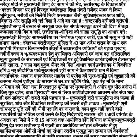
नरेंद्र मोदी से मुख्यमंत्री विष्णु देव साय ने की भेंट, छत्तीसगढ़ के विकास और
‘बस्तर विजन’ पर हुई विस्तृत चर्चा
स्कूल शिक्षा मंत्री गजेंद्र यादव ने किया
भूमिपूजन, मरीजों को मिलेंगी निजी अस्पताल जैसी सुविधाएं
बस्तर आज शांति,
विकास और समृद्धि की नई दिशा में आगे बढ़ रहा है : राष्ट्रपति श्रीमती द्रौपदी
मुर्मु
छत्तीसगढ़ में बस्तर से सरगुजा तक रेल संपर्क मजबूत करने की दिशा में बड़ा
कदम
महानदी विवाद नहीं, छत्तीसगढ़-ओडिशा की साझा समृद्धि का आधार बने :
मुख्यमंत्री विष्णुदेव साय
मलेरिया पर निर्णायक प्रहार जारी, एक भी मृत्यु न हो यही
हमारा लक्ष्य : स्वास्थ्य मंत्री
जामुल पुलिस ने 43 पाव अवैध शराब के साथ एक
आरोपी गिरफ्तार किया
नगरीय क्षेत्रों में आवासहीन व्यक्तियों को पट्टा प्रदाय,
नवीनीकरण व भू-व्यवस्थापन हेतु प्राधिकृत अधिकारी एवं जांच दल गठित
उचित
मूल्य दुकानों के संचालकों एवं विक्रेताओं पर हुई वैधानिक कार्रवाई
सीएम हेल्पलाइन
बनी सहारा, 7 साल बाद मुकुंद धीमर को मिला आधार कार्ड
छत्तीसगढ़ में विकसित
होंगे 4 नए औद्योगिक पार्क
मुख्यमंत्री श्री साय ने कैलाशपति धाम में किया
जलाभिषेक: भगवान मनकामेश्वर महादेव से प्रदेश की सुख-समृद्धि एवं खुशहाली की
कामना
‘नेचर्स एटीएम’ के माध्यम से घर-घर पहुँचेंगे पौधे, ‘एक पेड़ माँ के नाम’
अभियान को मिला नया विस्तार
गुरु पूर्णिमा पर मुख्यमंत्री ने अघोर गुरु पीठ बनोरा में
किए गुरु दर्शन, बाबा प्रियदर्शी राम से लिया आशीर्वाद
अच्छा आचरण और सेवा भाव
ही एक डॉक्टर की सबसे बड़ी पहचान है – मुख्यमंत्री श्री साय
पुलिस का जज़्बा ही
सुरक्षित, शांत और विकसित छत्तीसगढ़ की सबसे बड़ी ताकत : मुख्यमंत्री श्री
साय
पट्टाधृति सर्वे की धीमी प्रगति पर नाराजगी, काम शुरू नही करने वाले
पटवारियों को नोटिस जारी करने के दिए निर्देश
’वंदे मातरम’ की 150वीं वर्षगांठ के
अवसर पर जिले में 7 से 15 अगस्त तक आयोजित होंगे विभिन्न कार्यक्रम
मुख्यमंत्री
विष्णु देव साय छत्तीसगढ़ में पहली बार आयोजित स्पोर्ट्स कॉन्क्लेव में हुए
शामिल
भाजपा ओबीसी मोर्चा का संभाग स्तरीय प्रबुद्ध जन सम्मान एवं कार्यकर्ता
सम्मेलन संपन्न
राष्ट्रपति से करेंगे मुलाकात, बस्तर की समृद्ध जनजातीय संस्कृति से