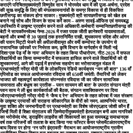
कराएंगे परिचित
मुख्यमंत्री विष्णुदेव साय ने भोरमदेव धाम में की पूजा-अर्चना, प्रदेश
की सुख-समृद्धि के लिए की मंगलकामना
गांवों के समग्र विकास से ही विकसित
छत्तीसगढ़ का संकल्प होगा साकार : मुख्यमंत्री श्री साय
छत्तीसगढ़ को खेल हब
बनाने नई सोच और विजन के साथ करें काम – अरुण साव
ई-ऑफिस एवं समयबद्ध
उपस्थिति में उत्कृष्ट प्रदर्शन करने वाले अधिकारी-कर्मचारी सम्मानित
छत्तीसगढ़ की
बेटी ने सायकॉमनवेल्थ गेम्स-2026 में रजत पदक जीती ज्ञानेश्वरी यादव
माताओं,
बहनों और बच्चों से 30 जुलाई तक हस्तनिर्मित राखी, शुभकामना संदेश और आंगन
की पावन मिट्टी भेजने की अपील
जीवामृत और वर्मी कम्पोस्ट के उपयोग से
रासायनिक उर्वरकों पर निर्भरता कम, कृषि विभाग के मार्गदर्शन से मिली नई
दिशा
‘एक पेड़ माँ के नाम’ अभियान के तहत किया पौधारोपण, नीट-2026 में सफल
विद्यार्थियों का किया सम्मान
नीट में सफलता हासिल करने वाले विद्यार्थियों को दी
शुभकामनाएं, आगे की पढ़ाई में हरसंभव सहयोग का भरोसा
जामुल मंडल में
प्रधानमंत्री नरेंद्र मोदी जी के लोकप्रिय रेडियो कार्यक्रम “मन की बात” 136 वाँ
एपिसोड का सफल आयोजन
संत रविदास की 650वीं जयंती: तैयारियों को लेकर
भाजपा की महत्वपूर्ण कार्यशाला संपन्नसंत रविदास जी का जीवन सामाजिक
समरसता और बंधुत्व का प्रतीक – पवन साय
मन की बात’ के उपरांत संगठन मंत्री
पवन साय ने ली बूथ कार्यकर्ताओं की बैठक, संगठन सशक्तिकरण पर दिया
जोर
प्रधानमंत्री नरेंद्र मोदी ने ‘कैच द रेन’ अभियान के तहत कोरबा में जल संरक्षण
के उत्कृष्ट प्रयासों की सराहना की
कारगिल के वीरों को नमन, आत्मनिर्भर भारत,
युवा शक्ति और जनभागीदारी पर प्रधानमंत्री का विशेष जोर
प्रल्हाद जोशी कौन हैं
जिन्हें मिली है शिक्षा मंत्रालय की ज़िम्मेदारी
मुख्यमंत्री हेल्पलाइन बनी आम नागरिकों
का भरोसेमंद मंच, ड्राइविंग लाइसेंस की शिकायतों का हुआ समयबद्ध समाधान
एक
वर्ष तक परिजनों की तलाश के बाद किया गया फॉस्टर केयर प्लेसमेंट
अंतरराष्ट्रीय
बाघ दिवस पर होगा ‘रन फॉर इंद्रावती’ मैराथन का आयोजन
राष्ट्रीय ग्रामीण