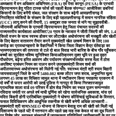
अध्यक्षता में वन अधिकार अधिनियम (FRA) एवं पेसा कानून (PESA) के प्रभावी
क्रियान्वयन हेतु गठित टास्क फोर्स की पहली बैठक संपन्न
47 आजीविका डबरियां
किसानों के लिए बनेंगी संबल, जल संरक्षण के साथ बढ़ेगी आय
छत्तीसगढ़ में
निराश्रित मवेशियों के संरक्षण के लिए बड़ी पहल
छत्तीसगढ़ में समान नागरिक संहिता
(UCC) लागू करने की तैयारी, 15 अक्टूबर तक जनता से मांगे गए सुझाव
वीबी–
जीरामजी अधिनियम के प्रभावी क्रियान्वयन हेतु जिला पंचायत सदस्यों की
राज्यस्तरीय कार्यशाला आयोजित
720 ग्राम के नवजात ने जीती जिंदगी की जंग, 1.4
किलो वजन के साथ स्वस्थ होकर घर लौटा
खेल अधोसंरचना की मजबूती और खेलों
के लिए बेहतर वातावरण तैयार करने मुख्यमंत्री खेल उत्कर्ष मिशन के लिए 100
करोड़ का प्रावधान
इसरो के वैज्ञानिकों ने किया जिला विज्ञान केंद्र दंतेवाड़ा का
भ्रमण
प्रशासन की तत्परता से टले दो बाल विवाह भारी बारिश के बीच गाँव पहुँचकर
बच्चों का सुरक्षित भविष्य सुनिश्चित किया
अतिक्रमण मुक्त भूमि पर हुआ वृहत
पौधरोपण, बढ़ेगा हरित आवरण और पर्यावरण संरक्षण
भोरमदेव सरस मेला में ठोस
अपशिष्ट प्रबंधन नियम का पालन करने उपमुख्यमंत्री विजय शर्मा की
अपील
स्वास्थ्य अधोसंरचना को मिलेगी नई गति: स्वास्थ्य मंत्री श्री श्याम बिहारी
जायसवाल
दुर्ग जिले के थानों 5480.082 बल्क लीटर जप्त शराब, अनुमानित मूल्य
लगभग 45 लाख का विधिवत जामुल थाना में नष्टीकरण किया गया
हत्या प्रकरण में
दो वर्षों से फरार आरोपी को उतई पुलिस ने नागपुर से किया गिरफ्तार
जामुल
प्राथमिक शाला वार्ड 09 परिसर में डोम शेड निर्माण का स्थल पूजन सम्पन्न
संत
रविदास जयंती पर अगले वर्ष माघी पूर्णिमा को रहेगा सार्वजनिक अवकाश, मांस एवं
मदिरा बिक्री होगी प्रतिबंधित मुख्यमंत्री ने घोषणा की
सिंचाई सुविधाओं के विस्तार,
फसल विविधिकरण और आधुनिक तकनीक से खेती बनेगी अधिक लाभकारी –
मुख्यमंत्री श्री साय
NMEO योजना से किसान बेसाहू राम की खेती को मिली नई
दिशा
जन्म के पहले घंटे में स्तनपान और पहले छह माह तक केवल मां का दूध पिलाने
पर विशेष जोर, स्वास्थ्य संस्थानों में जागरूकता गतिविधियां जारी
महानदी के तट पर