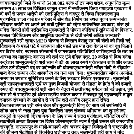
जायसवाल
दुर्ग जिले के थानों 5480.082 बल्क लीटर जप्त शराब, अनुमानित मूल्य
लगभग 45 लाख का विधिवत जामुल थाना में नष्टीकरण किया गया
हत्या प्रकरण में
दो वर्षों से फरार आरोपी को उतई पुलिस ने नागपुर से किया गिरफ्तार
जामुल
प्राथमिक शाला वार्ड 09 परिसर में डोम शेड निर्माण का स्थल पूजन सम्पन्न
संत
रविदास जयंती पर अगले वर्ष माघी पूर्णिमा को रहेगा सार्वजनिक अवकाश, मांस एवं
मदिरा बिक्री होगी प्रतिबंधित मुख्यमंत्री ने घोषणा की
सिंचाई सुविधाओं के विस्तार,
फसल विविधिकरण और आधुनिक तकनीक से खेती बनेगी अधिक लाभकारी –
मुख्यमंत्री श्री साय
NMEO योजना से किसान बेसाहू राम की खेती को मिली नई
दिशा
जन्म के पहले घंटे में स्तनपान और पहले छह माह तक केवल मां का दूध पिलाने
पर विशेष जोर, स्वास्थ्य संस्थानों में जागरूकता गतिविधियां जारी
महानदी के तट पर
आस्था का महाकुंभ: बनारस की तर्ज पर गूंजे वैदिक मंत्र, 20 करोड़ से दिव्य बनेगा
रुद्रेश्वर धाम
मुख्यमंत्री श्री साय ने की 30 लाख रुपये प्रोत्साहन राशि और आउट
ऑफ टर्न डीएसपी पद पर पदोन्नति की घोषणा
प्रधानमंत्री नरेंद्र मोदी ने ‘दिव्यांग’
शब्द देकर सम्मान और आत्मगौरव का नया भाव दिया : मुख्यमंत्री
हर जीवन अनमोल,
समय पर उपचार सुनिश्चित करने के लिए सरकार निरंतर प्रयासरत : मुख्यमंत्री
श्री साय
प्रधानमंत्री सूर्य घर मुफ्त बिजली योजना से मोहला के हेमंत ने की हजारों
रुपए की बचत
मुख्यमंत्री श्री साय के नेतृत्व में छत्तीसगढ़ पर्यटन को नई उड़ान, पुणे
रोड शो से राष्ट्रीय एवं अंतरराष्ट्रीय पर्यटन बाजार में मजबूत हुई पहचान
हरि ठाकुर
स्मारक संस्थान के सहयोग से स्वर्गीय श्री आशीष ठाकुर द्वारा रचित
किताब
राज्यपाल श्री रमेन डेका और मुख्यमंत्री विष्णु देव साय की उपस्थिति में
लोक भवन से ‘नशा मुक्त युवा विकसित भारत संकल्प अभियान’ का शुभारंभ
नए
कानूनों के प्रभावी क्रियान्वयन के लिए राज्य में सतत प्रशिक्षण, मॉनिटरिंग और
तकनीकी क्षमता विकास पर विशेष जोर
राष्ट्रपति भवन में गूंजी बस्तर की जनजातीय
संस्कृति, नारायणपुर के मांझी-चालकी और ‘बस्तर पंडुम’ विजेताओं ने राष्ट्रपति से
की सौजन्य भेंट
शिक्षा से विकसित छत्तीसगढ़ तक: मुख्यमंत्री श्री साय ने नीट