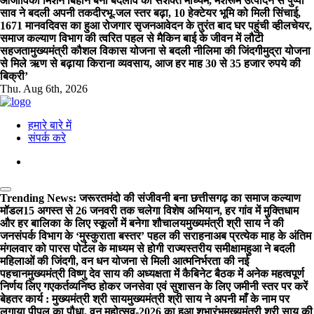
आजीविका मिशन बिहान बना बदलाव का सशक्त माध्यम, मशरूम उत्पादन से पुष्पा
साव ने बदली अपनी तकदीर
भू-जल स्तर बढ़ा, 10 हेक्टेयर भूमि को मिली सिंचाई,
1671 मानवदिवस का हुआ रोजगार सृजन
आवेदन के तुरंत बाद घर पहुंची व्हीलचेयर,
समाज कल्याण विभाग की त्वरित पहल से मैकिन बाई के जीवन में लौटी
सहजता
मुख्यमंत्री कौशल विकास योजना से बदली नीलिमा की जिंदगी
मुद्रा योजना
से मिले ऋण से बढ़ाया किराना व्यवसाय, आज हर माह 30 से 35 हजार रुपये की
बिक्री’
Thu. Aug 6th, 2026
हमारे बारे में
संपर्क करे
Trending News:
जरूरतमंदो की संजीवनी बना छत्तीसगढ़ का समाज कल्याण
मॉडल
15 अगस्त से 26 जनवरी तक चलेगा विशेष अभियान, हर गांव में मुक्तिधाम
और हर बालिका के लिए स्कूलों में बनेगा शौचालय
मुख्यमंत्री श्री साय ने की
जनसंपर्क विभाग के ‘मुस्कुराता बस्तर’ पहल की सराहना
अब प्रत्येक माह के अंतिम
मंगलवार को पारस पोर्टल के माध्यम से होगी राज्यस्तरीय समीक्षा
महुआ ने बदली
महिलाओं की जिंदगी, वन धन योजना से मिली आत्मनिर्भरता की नई
पहचान
मुख्यमंत्री विष्णु देव साय की अध्यक्षता में कैबिनेट बैठक में अनेक महत्वपूर्ण
निर्णय लिए गए
कर्तव्यनिष्ठ होकर जनसेवा एवं सुशासन के लिए जमीनी स्तर पर करें
बेहतर कार्य : मुख्यमंत्री श्री साय
मुख्यमंत्री श्री साय ने अपनी माँ के नाम पर
लगाया पीपल का पौधा, वन महोत्सव-2026 का हुआ शुभारंभ
मुख्यमंत्री श्री साय की