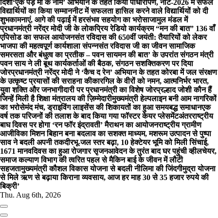
दिशा
‘एक पेड़ माँ के नाम’ अभियान के तहत किया पौधारोपण, नीट-2026 में सफल
विद्यार्थियों का किया सम्मान
नीट में सफलता हासिल करने वाले विद्यार्थियों को दी
शुभकामनाएं, आगे की पढ़ाई में हरसंभव सहयोग का भरोसा
जामुल मंडल में
प्रधानमंत्री नरेंद्र मोदी जी के लोकप्रिय रेडियो कार्यक्रम “मन की बात” 136 वाँ
एपिसोड का सफल आयोजन
संत रविदास की 650वीं जयंती: तैयारियों को लेकर
भाजपा की महत्वपूर्ण कार्यशाला संपन्नसंत रविदास जी का जीवन सामाजिक
समरसता और बंधुत्व का प्रतीक – पवन साय
मन की बात’ के उपरांत संगठन मंत्री
पवन साय ने ली बूथ कार्यकर्ताओं की बैठक, संगठन सशक्तिकरण पर दिया
जोर
प्रधानमंत्री नरेंद्र मोदी ने ‘कैच द रेन’ अभियान के तहत कोरबा में जल संरक्षण
के उत्कृष्ट प्रयासों की सराहना की
कारगिल के वीरों को नमन, आत्मनिर्भर भारत,
युवा शक्ति और जनभागीदारी पर प्रधानमंत्री का विशेष जोर
प्रल्हाद जोशी कौन हैं
जिन्हें मिली है शिक्षा मंत्रालय की ज़िम्मेदारी
मुख्यमंत्री हेल्पलाइन बनी आम नागरिकों
का भरोसेमंद मंच, ड्राइविंग लाइसेंस की शिकायतों का हुआ समयबद्ध समाधान
एक
वर्ष तक परिजनों की तलाश के बाद किया गया फॉस्टर केयर प्लेसमेंट
अंतरराष्ट्रीय
बाघ दिवस पर होगा ‘रन फॉर इंद्रावती’ मैराथन का आयोजन
राष्ट्रीय ग्रामीण
आजीविका मिशन बिहान बना बदलाव का सशक्त माध्यम, मशरूम उत्पादन से पुष्पा
साव ने बदली अपनी तकदीर
भू-जल स्तर बढ़ा, 10 हेक्टेयर भूमि को मिली सिंचाई,
1671 मानवदिवस का हुआ रोजगार सृजन
आवेदन के तुरंत बाद घर पहुंची व्हीलचेयर,
समाज कल्याण विभाग की त्वरित पहल से मैकिन बाई के जीवन में लौटी
सहजता
मुख्यमंत्री कौशल विकास योजना से बदली नीलिमा की जिंदगी
मुद्रा योजना
से मिले ऋण से बढ़ाया किराना व्यवसाय, आज हर माह 30 से 35 हजार रुपये की
बिक्री’
Thu. Aug 6th, 2026