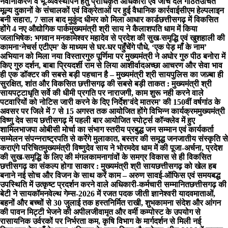
नवीनीकरण व भू-व्यवस्थापन हेतु प्राधिकृत अधिकारी एवं जांच दल गठित
उचित
मूल्य दुकानों के संचालकों एवं विक्रेताओं पर हुई वैधानिक कार्रवाई
सीएम हेल्पलाइन
बनी सहारा, 7 साल बाद मुकुंद धीमर को मिला आधार कार्ड
छत्तीसगढ़ में विकसित
होंगे 4 नए औद्योगिक पार्क
मुख्यमंत्री श्री साय ने कैलाशपति धाम में किया
जलाभिषेक: भगवान मनकामेश्वर महादेव से प्रदेश की सुख-समृद्धि एवं खुशहाली की
कामना
‘नेचर्स एटीएम’ के माध्यम से घर-घर पहुँचेंगे पौधे, ‘एक पेड़ माँ के नाम’
अभियान को मिला नया विस्तार
गुरु पूर्णिमा पर मुख्यमंत्री ने अघोर गुरु पीठ बनोरा में
किए गुरु दर्शन, बाबा प्रियदर्शी राम से लिया आशीर्वाद
अच्छा आचरण और सेवा भाव
ही एक डॉक्टर की सबसे बड़ी पहचान है – मुख्यमंत्री श्री साय
पुलिस का जज़्बा ही
सुरक्षित, शांत और विकसित छत्तीसगढ़ की सबसे बड़ी ताकत : मुख्यमंत्री श्री
साय
पट्टाधृति सर्वे की धीमी प्रगति पर नाराजगी, काम शुरू नही करने वाले
पटवारियों को नोटिस जारी करने के दिए निर्देश
’वंदे मातरम’ की 150वीं वर्षगांठ के
अवसर पर जिले में 7 से 15 अगस्त तक आयोजित होंगे विभिन्न कार्यक्रम
मुख्यमंत्री
विष्णु देव साय छत्तीसगढ़ में पहली बार आयोजित स्पोर्ट्स कॉन्क्लेव में हुए
शामिल
भाजपा ओबीसी मोर्चा का संभाग स्तरीय प्रबुद्ध जन सम्मान एवं कार्यकर्ता
सम्मेलन संपन्न
राष्ट्रपति से करेंगे मुलाकात, बस्तर की समृद्ध जनजातीय संस्कृति से
कराएंगे परिचित
मुख्यमंत्री विष्णुदेव साय ने भोरमदेव धाम में की पूजा-अर्चना, प्रदेश
की सुख-समृद्धि के लिए की मंगलकामना
गांवों के समग्र विकास से ही विकसित
छत्तीसगढ़ का संकल्प होगा साकार : मुख्यमंत्री श्री साय
छत्तीसगढ़ को खेल हब
बनाने नई सोच और विजन के साथ करें काम – अरुण साव
ई-ऑफिस एवं समयबद्ध
उपस्थिति में उत्कृष्ट प्रदर्शन करने वाले अधिकारी-कर्मचारी सम्मानित
छत्तीसगढ़ की
बेटी ने सायकॉमनवेल्थ गेम्स-2026 में रजत पदक जीती ज्ञानेश्वरी यादव
माताओं,
बहनों और बच्चों से 30 जुलाई तक हस्तनिर्मित राखी, शुभकामना संदेश और आंगन
की पावन मिट्टी भेजने की अपील
जीवामृत और वर्मी कम्पोस्ट के उपयोग से
रासायनिक उर्वरकों पर निर्भरता कम, कृषि विभाग के मार्गदर्शन से मिली नई