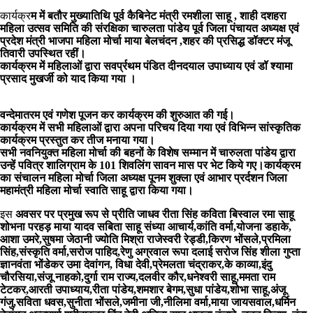
कार्यक्र
म में बतौर मुख्यातिथि पूर्व कैबिनेट मंत्री रमशीला साहू , शाही दशहरा
महिला उत्सव समिति की संरक्षिका चारुलता पांडेय पूर्व जिला पंचायत अध्यक्ष एवं
प्रदेश मंत्री भाजपा महिला मोर्चा माया बेलचंदन ,शहर की प्रसिद्ध डॉक्टर मंजू
तिवारी उपस्थित रहीं।
कार्यक्रम में महिलाओं द्वारा सवर्प्रथम पंडित दीनदयाल उपाध्याय एवं डॉ श्यामा
प्रसाद मुखर्जी को याद किया गया ।
वन्देमातरम एवं गणेश पूजन कर कार्यक्रम की शुरुआत की गई।
कार्यक्रम में सभी महिलाओं द्वारा अपना परिचय दिया गया एवं विभिन्न सांस्कृतिक
कार्यक्रम प्रस्तुत कर तीज मनाया गया।
सभी नवनियुक्त महिला मोर्चा की बहनों के विशेष सम्मान में चारुलता पांडेय द्वारा
उन्हें पवित्र शालिग्राम के 101 शिवलिंग सावन मास पर भेट किये गए।कार्यक्रम
का संचालन महिला मोर्चा जिला अध्यक्ष पूनम शुक्ला एवं आभार प्रर्दशन जिला
महामंत्री महिला मोर्चा स्वाति साहू द्वारा किया गया।
इस
अवसर पर प्रमुख रूप से प्रीति जाधव रीता सिंह कविता बिस्वाल रमा साहू
शोभना परहड़ माया यादव सबिता साहू संध्या आचार्य,कांति वर्मा,योजना डहाके,
आशा उमरे,सुषमा जेठानी ज्योति मिश्रा राजेस्वरी रेड्डी,किरण भोंसले,प्रमिला
सिंह,संस्कृति वर्मा,सरोज पाहिद,रेणु अग्रवाल रूपा दलाई सरोज सिंह शीला गुप्ता
ज्ञानवंता भोंडेकर उमा देवांगन, विधा देवी,प्रेमलता चंद्राकर,के काव्या,इंदु
चौरसिया,संजू नाहको,दुर्गा राम राज्य,दलवीर कौर,धनेश्वरी साहू,ममता राम
टेटकर,आरती उपाध्याय,रीता पांडेय,शमशार बेगम,सुधा पांडेय,शोभा साहू,अंजू
गंजु,सविता धवस,सुनीता भोंसले,जमीना जी,नीलिमा वर्मा,माया जायसवाल,धर्मिन