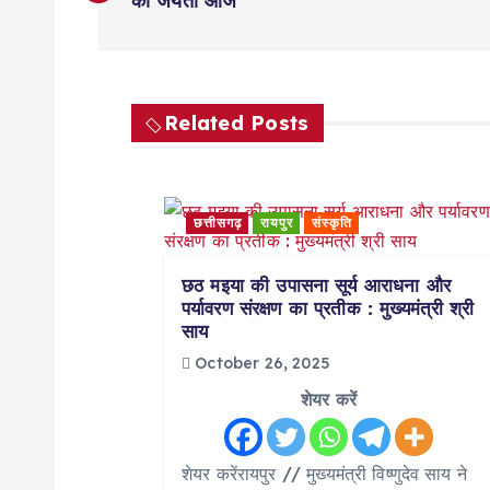
o
की जयंती आज
s
t
Related Posts
n
छत्तीसगढ़
रायपुर
संस्कृति
a
छठ मइया की उपासना सूर्य आराधना और
v
पर्यावरण संरक्षण का प्रतीक : मुख्यमंत्री श्री
साय
i
October 26, 2025
शेयर करें
g
शेयर करेंरायपुर // मुख्यमंत्री विष्णुदेव साय ने