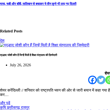
navigation
माया, रूबी और बॉबी, तालिबान से बचाकर ये तीन कुत्ते भी लाए गए दिल्ली
Related Posts
देश
प्रल्हाद जोशी कौन हैं जिन्हें मिली है शिक्षा मंत्रालय की ज़िम्मेदारी
July 26, 2026
शेयर
शेयर करेंदिल्ली // शनिवार को राष्ट्रपति भवन की ओर से जारी बयान में कहा गया है क
कर…
और पढ़ें
कृषि
छत्तीसगढ़
रायपुर