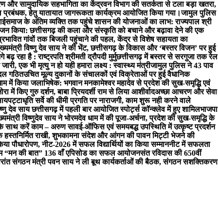
रण और सामुदायिक सहभागिता का केंद्र
वन विभाग की सतर्कता से टला बड़ा खतरा,
्कूल प्रबंधक, हेतु यातायात जागरूकता कार्यक्रम आयोजित किया गया।
जामुल पुलिस
ाई
समाज के अंतिम व्यक्ति तक पहुंचे शासन की योजनाओं का लाभ: राज्यपाल श्री
 किया: छत्तीसगढ़ की कला और संस्कृति को बचाने और बढ़ावा देने की एक
प्रभावित गांवों तक बिजली पहुंचाने की पहल, केंद्र से विशेष सहायता का
 मुख्यमंत्री विष्णु देव साय ने की भेंट, छत्तीसगढ़ के विकास और ‘बस्तर विजन’ पर हुई
़ रहा है : राष्ट्रपति श्रीमती द्रौपदी मुर्मु
छत्तीसगढ़ में बस्तर से सरगुजा तक रेल
ारी, एक भी मृत्यु न हो यही हमारा लक्ष्य : स्वास्थ्य मंत्री
जामुल पुलिस ने 43 पाव
च दल गठित
उचित मूल्य दुकानों के संचालकों एवं विक्रेताओं पर हुई वैधानिक
धाम में किया जलाभिषेक: भगवान मनकामेश्वर महादेव से प्रदेश की सुख-समृद्धि एवं
नोरा में किए गुरु दर्शन, बाबा प्रियदर्शी राम से लिया आशीर्वाद
अच्छा आचरण और सेवा
साय
पट्टाधृति सर्वे की धीमी प्रगति पर नाराजगी, काम शुरू नही करने वाले
िष्णु देव साय छत्तीसगढ़ में पहली बार आयोजित स्पोर्ट्स कॉन्क्लेव में हुए शामिल
भाजपा
ख्यमंत्री विष्णुदेव साय ने भोरमदेव धाम में की पूजा-अर्चना, प्रदेश की सुख-समृद्धि के
े साथ करें काम – अरुण साव
ई-ऑफिस एवं समयबद्ध उपस्थिति में उत्कृष्ट प्रदर्शन
क हस्तनिर्मित राखी, शुभकामना संदेश और आंगन की पावन मिट्टी भेजने की
िया पौधारोपण, नीट-2026 में सफल विद्यार्थियों का किया सम्मान
नीट में सफलता
ार्यक्रम “मन की बात” 136 वाँ एपिसोड का सफल आयोजन
संत रविदास की 650वीं
रांत संगठन मंत्री पवन साय ने ली बूथ कार्यकर्ताओं की बैठक, संगठन सशक्तिकरण