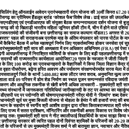
लिंग हेतु ऑनलाईन आवेदन प्रारंभ
महतारी वंदन योजना की 30वीं किस्त 67.20 ल
ीसगढ़ का प्रीमियम हैंडलूम ब्रांड ‘कोशल फैब’
विशेष लेख : ढाई साल की उपलब्धियाँ
ंस
एनडीएमए एवं एनडीआरएफ की संयुक्त बैठक सम्पन्न
रामलला दर्शन योजना से बुजुर
ीसगढ़ की दो खिलाड़ी भारतीय महिला जूनियर हॉकी टीम में, चीन में होने वाले एशिया
ा
जरूरतमंदो की संजीवनी बना छत्तीसगढ़ का समाज कल्याण मॉडल
15 अगस्त से 26
ता बस्तर’ पहल की सराहना
अब प्रत्येक माह के अंतिम मंगलवार को पारस पोर्टल के माध्
 में कैबिनेट बैठक में अनेक महत्वपूर्ण निर्णय लिए गए
कर्तव्यनिष्ठ होकर जनसेवा एवं सु
ारंभ
मुख्यमंत्री श्री साय की अध्यक्षता में वन अधिकार अधिनियम (FRA) एवं पेसा
़ेगी आय
छत्तीसगढ़ में निराश्रित मवेशियों के संरक्षण के लिए बड़ी पहल
छत्तीसगढ़ मे
 सदस्यों की राज्यस्तरीय कार्यशाला आयोजित
720 ग्राम के नवजात ने जीती जिंदग
शन के लिए 100 करोड़ का प्रावधान
इसरो के वैज्ञानिकों ने किया जिला विज्ञान केंद्र 
ुआ वृहत पौधरोपण, बढ़ेगा हरित आवरण और पर्यावरण संरक्षण
भोरमदेव सरस मेला में 
 जायसवाल
दुर्ग जिले के थानों 5480.082 बल्क लीटर जप्त शराब, अनुमानित मूल्य 
ला वार्ड 09 परिसर में डोम शेड निर्माण का स्थल पूजन सम्पन्न
संत रविदास जयंती प
धिकरण और आधुनिक तकनीक से खेती बनेगी अधिक लाभकारी – मुख्यमंत्री श्री सा
्थ्य संस्थानों में जागरूकता गतिविधियां जारी
महानदी के तट पर आस्था का महाकुंभ: बन
न डीएसपी पद पर पदोन्नति की घोषणा
प्रधानमंत्री नरेंद्र मोदी ने ‘दिव्यांग’ शब्द द
रधानमंत्री सूर्य घर मुफ्त बिजली योजना से मोहला के हेमंत ने की हजारों रुपए की ब
्थान के सहयोग से स्वर्गीय श्री आशीष ठाकुर द्वारा रचित किताब
राज्यपाल श्री रमेन
के लिए राज्य में सतत प्रशिक्षण, मॉनिटरिंग और तकनीकी क्षमता विकास पर विशेष जो
सगढ़ तक: मुख्यमंत्री श्री साय ने नीट क्वालीफाई विद्यार्थियों के साथ साझा किया 
 छत्तीसगढ़ सरकार की त्वरित पहल दोनों दिवंगत श्रमिकों के परिजनों को 20-20 ल
ं के परिजनों से उप मुख्यमंत्री विजय शर्मा ने की बात
युवा ज्ञान, नवाचार और नैतिक म