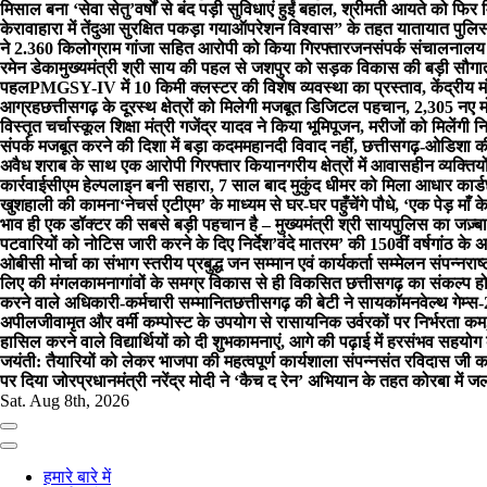
मिसाल बना ‘सेवा सेतु’
वर्षों से बंद पड़ी सुविधाएं हुईं बहाल, श्रीमती आयते को 
केरावाहारा में तेंदुआ सुरक्षित पकड़ा गया
ऑपरेशन विश्वास” के तहत यातायात पुलिस द
ने 2.360 किलोग्राम गांजा सहित आरोपी को किया गिरफ्तार
जनसंपर्क संचालनालय क
रमेन डेका
मुख्यमंत्री श्री साय की पहल से जशपुर को सड़क विकास की बड़ी सौगा
पहल
PMGSY-IV में 10 किमी क्लस्टर की विशेष व्यवस्था का प्रस्ताव, केंद्रीय 
आग्रह
छत्तीसगढ़ के दूरस्थ क्षेत्रों को मिलेगी मजबूत डिजिटल पहचान, 2,305 नए मोबाइ
विस्तृत चर्चा
स्कूल शिक्षा मंत्री गजेंद्र यादव ने किया भूमिपूजन, मरीजों को मिलेंगी
संपर्क मजबूत करने की दिशा में बड़ा कदम
महानदी विवाद नहीं, छत्तीसगढ़-ओडिशा की 
अवैध शराब के साथ एक आरोपी गिरफ्तार किया
नगरीय क्षेत्रों में आवासहीन व्यक्
कार्रवाई
सीएम हेल्पलाइन बनी सहारा, 7 साल बाद मुकुंद धीमर को मिला आधार कार्ड
खुशहाली की कामना
‘नेचर्स एटीएम’ के माध्यम से घर-घर पहुँचेंगे पौधे, ‘एक पेड़ म
भाव ही एक डॉक्टर की सबसे बड़ी पहचान है – मुख्यमंत्री श्री साय
पुलिस का जज़्ब
पटवारियों को नोटिस जारी करने के दिए निर्देश
’वंदे मातरम’ की 150वीं वर्षगांठ के
ओबीसी मोर्चा का संभाग स्तरीय प्रबुद्ध जन सम्मान एवं कार्यकर्ता सम्मेलन संपन्न
राष
लिए की मंगलकामना
गांवों के समग्र विकास से ही विकसित छत्तीसगढ़ का संकल्प हो
करने वाले अधिकारी-कर्मचारी सम्मानित
छत्तीसगढ़ की बेटी ने सायकॉमनवेल्थ गेम्स
अपील
जीवामृत और वर्मी कम्पोस्ट के उपयोग से रासायनिक उर्वरकों पर निर्भरता कम,
हासिल करने वाले विद्यार्थियों को दी शुभकामनाएं, आगे की पढ़ाई में हरसंभव सहयो
जयंती: तैयारियों को लेकर भाजपा की महत्वपूर्ण कार्यशाला संपन्नसंत रविदास 
पर दिया जोर
प्रधानमंत्री नरेंद्र मोदी ने ‘कैच द रेन’ अभियान के तहत कोरबा में ज
Sat. Aug 8th, 2026
हमारे बारे में