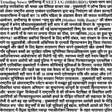
Skip
Trending News:
छत्तीसगढ़ में NEET-UG (MBBS/BDS) प्रथम चरण काउंसि
to
करोड़ रुपये
कोसा की चमक अब वैश्विक बाजार तक : मुख्यमंत्री ने लॉन्च किया छत्त
content
को लेकर राष्ट्रीय आपदा प्रबंधन प्राधिकरण द्वारा बाढ़ नियंत्रण को लेकर कान्फ्रे
साकार
सिम्स में पहली बार 78 वर्षीय महिला के अंडाशय कैंसर की सफल सर्जरी
छत्त
आयोजन, छत्तीसगढ़ के प्रथम “मातृ दूध कोष (Mother Milk Bank)” की घोषण
स्कूलों में बनेगा शौचालय
मुख्यमंत्री श्री साय ने की जनसंपर्क विभाग के ‘मुस्कुरा
योजना से मिली आत्मनिर्भरता की नई पहचान
मुख्यमंत्री विष्णु देव साय की अध्यक्षता
साय ने अपनी माँ के नाम पर लगाया पीपल का पौधा, वन महोत्सव-2026 का हुआ शुभ
संपन्न
47 आजीविका डबरियां किसानों के लिए बनेंगी संबल, जल संरक्षण के साथ बढ
मांगे गए सुझाव
वीबी–जीरामजी अधिनियम के प्रभावी क्रियान्वयन हेतु जिला पंचायत
मजबूती और खेलों के लिए बेहतर वातावरण तैयार करने मुख्यमंत्री खेल उत्कर्ष मि
गाँव पहुँचकर बच्चों का सुरक्षित भविष्य सुनिश्चित किया
अतिक्रमण मुक्त भूमि पर ह
अपील
स्वास्थ्य अधोसंरचना को मिलेगी नई गति: स्वास्थ्य मंत्री श्री श्याम बिहारी
वर्षों से फरार आरोपी को उतई पुलिस ने नागपुर से किया गिरफ्तार
जामुल प्राथमिक शा
होगी प्रतिबंधित मुख्यमंत्री ने घोषणा की
सिंचाई सुविधाओं के विस्तार, फसल विवि
घंटे में स्तनपान और पहले छह माह तक केवल मां का दूध पिलाने पर विशेष जोर, स्वास
धाम
मुख्यमंत्री श्री साय ने की 30 लाख रुपये प्रोत्साहन राशि और आउट ऑफ टर्
उपचार सुनिश्चित करने के लिए सरकार निरंतर प्रयासरत : मुख्यमंत्री श्री साय
प्
राष्ट्रीय एवं अंतरराष्ट्रीय पर्यटन बाजार में मजबूत हुई पहचान
हरि ठाकुर स्मारक संस
विकसित भारत संकल्प अभियान’ का शुभारंभ
नए कानूनों के प्रभावी क्रियान्वयन 
और ‘बस्तर पंडुम’ विजेताओं ने राष्ट्रपति से की सौजन्य भेंट
शिक्षा से विकसित छत्ती
आरोपियों को गिरफ्तार
कुलगाम आतंकी हमले के पीड़ित परिवारों की सहायता के लिए
तेजी से आगे बढ़ रहा छत्तीसगढ़ : मुख्यमंत्री श्री साय
कुलगाम आतंकी हमले के पीड़ितो
मिसाल बना ‘सेवा सेतु’
वर्षों से बंद पड़ी सुविधाएं हुईं बहाल, श्रीमती आयते को 
केरावाहारा में तेंदुआ सुरक्षित पकड़ा गया
ऑपरेशन विश्वास” के तहत यातायात पुलिस द