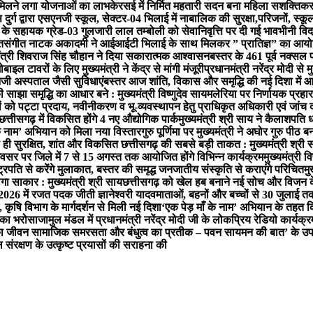
फिर मिलने लगा योजनाओं का लाभ
केरसई में निर्मित महतारी सदन बना महिला सशक्तिक
ुर्ग द्वारा एसएनजी स्कूल, सेक्टर-04 भिलाई में नाबालिक की सुरक्षा,परिजनों, स
े सहायक ग्रेड-03 गुलजारी लाल तम्बोली को सेवानिवृत्ति पर दी गई भावभीनी विद
त
संगीत नाटक अकादमी ने आईआईटी भिलाई के साथ मिलकर ” प्रातिज्ञ” का आयोजन
मंत्री शिवराज सिंह चौहान ने दिया सकारात्मक आश्वासन
बस्तर के 461 पूर्व नक्सल 
ल टावरों के लिए मुख्यमंत्री ने केंद्र से मांगी मंजूरी
प्रधानमंत्री नरेंद्र मोदी से
 निजी अस्पताल जैसी सुविधाएं
बस्तर आज शांति, विकास और समृद्धि की नई दिशा में आगे बढ
साझा समृद्धि का आधार बने : मुख्यमंत्री विष्णुदेव साय
मलेरिया पर निर्णायक प्रहार ज
तियों को पट्टा प्रदाय, नवीनीकरण व भू-व्यवस्थापन हेतु प्राधिकृत अधिकारी एवं जां
छत्तीसगढ़ में विकसित होंगे 4 नए औद्योगिक पार्क
मुख्यमंत्री श्री साय ने कैलाशपति 
ाँ के नाम’ अभियान को मिला नया विस्तार
गुरु पूर्णिमा पर मुख्यमंत्री ने अघोर गुरु पीठ ब
ा ही सुरक्षित, शांत और विकसित छत्तीसगढ़ की सबसे बड़ी ताकत : मुख्यमंत्री श्री 
 अवसर पर जिले में 7 से 15 अगस्त तक आयोजित होंगे विभिन्न कार्यक्रम
मुख्यमंत्री व
्ट्रपति से करेंगे मुलाकात, बस्तर की समृद्ध जनजातीय संस्कृति से कराएंगे परिचित
मु
गा साकार : मुख्यमंत्री श्री साय
छत्तीसगढ़ को खेल हब बनाने नई सोच और विजन क
-2026 में रजत पदक जीती ज्ञानेश्वरी यादव
माताओं, बहनों और बच्चों से 30 जुलाई त
 कृषि विभाग के मार्गदर्शन से मिली नई दिशा
‘एक पेड़ माँ के नाम’ अभियान के तहत क
ग का भरोसा
जामुल मंडल में प्रधानमंत्री नरेंद्र मोदी जी के लोकप्रिय रेडियो क
जी का जीवन सामाजिक समरसता और बंधुत्व का प्रतीक – पवन साय
मन की बात’ के उप
ल संरक्षण के उत्कृष्ट प्रयासों की सराहना की