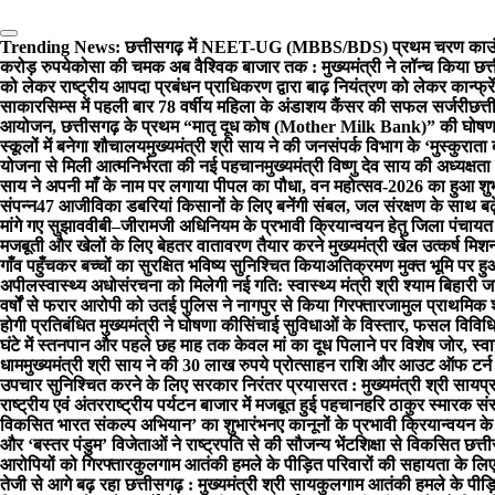
Trending News:
छत्तीसगढ़ में NEET-UG (MBBS/BDS) प्रथम चरण काउंसि
करोड़ रुपये
कोसा की चमक अब वैश्विक बाजार तक : मुख्यमंत्री ने लॉन्च किया छत्त
को लेकर राष्ट्रीय आपदा प्रबंधन प्राधिकरण द्वारा बाढ़ नियंत्रण को लेकर कान्फ्रे
साकार
सिम्स में पहली बार 78 वर्षीय महिला के अंडाशय कैंसर की सफल सर्जरी
छत्त
आयोजन, छत्तीसगढ़ के प्रथम “मातृ दूध कोष (Mother Milk Bank)” की घोषण
स्कूलों में बनेगा शौचालय
मुख्यमंत्री श्री साय ने की जनसंपर्क विभाग के ‘मुस्कुरा
योजना से मिली आत्मनिर्भरता की नई पहचान
मुख्यमंत्री विष्णु देव साय की अध्यक्षता
साय ने अपनी माँ के नाम पर लगाया पीपल का पौधा, वन महोत्सव-2026 का हुआ शुभ
संपन्न
47 आजीविका डबरियां किसानों के लिए बनेंगी संबल, जल संरक्षण के साथ बढ
मांगे गए सुझाव
वीबी–जीरामजी अधिनियम के प्रभावी क्रियान्वयन हेतु जिला पंचायत
मजबूती और खेलों के लिए बेहतर वातावरण तैयार करने मुख्यमंत्री खेल उत्कर्ष मि
गाँव पहुँचकर बच्चों का सुरक्षित भविष्य सुनिश्चित किया
अतिक्रमण मुक्त भूमि पर ह
अपील
स्वास्थ्य अधोसंरचना को मिलेगी नई गति: स्वास्थ्य मंत्री श्री श्याम बिहारी
वर्षों से फरार आरोपी को उतई पुलिस ने नागपुर से किया गिरफ्तार
जामुल प्राथमिक शा
होगी प्रतिबंधित मुख्यमंत्री ने घोषणा की
सिंचाई सुविधाओं के विस्तार, फसल विवि
घंटे में स्तनपान और पहले छह माह तक केवल मां का दूध पिलाने पर विशेष जोर, स्वास
धाम
मुख्यमंत्री श्री साय ने की 30 लाख रुपये प्रोत्साहन राशि और आउट ऑफ टर्
उपचार सुनिश्चित करने के लिए सरकार निरंतर प्रयासरत : मुख्यमंत्री श्री साय
प्
राष्ट्रीय एवं अंतरराष्ट्रीय पर्यटन बाजार में मजबूत हुई पहचान
हरि ठाकुर स्मारक संस
विकसित भारत संकल्प अभियान’ का शुभारंभ
नए कानूनों के प्रभावी क्रियान्वयन 
और ‘बस्तर पंडुम’ विजेताओं ने राष्ट्रपति से की सौजन्य भेंट
शिक्षा से विकसित छत्ती
आरोपियों को गिरफ्तार
कुलगाम आतंकी हमले के पीड़ित परिवारों की सहायता के लिए
तेजी से आगे बढ़ रहा छत्तीसगढ़ : मुख्यमंत्री श्री साय
कुलगाम आतंकी हमले के पीड़ितो