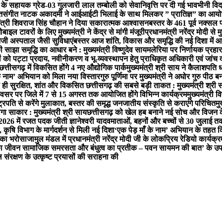
े सहायक ग्रेड-03 गुलजारी लाल तम्बोली को सेवानिवृत्ति पर दी गई भावभीनी विद
त
संगीत नाटक अकादमी ने आईआईटी भिलाई के साथ मिलकर ” प्रातिज्ञ” का आयोजन
मंत्री शिवराज सिंह चौहान ने दिया सकारात्मक आश्वासन
बस्तर के 461 पूर्व नक्सल 
ल टावरों के लिए मुख्यमंत्री ने केंद्र से मांगी मंजूरी
प्रधानमंत्री नरेंद्र मोदी से
 निजी अस्पताल जैसी सुविधाएं
बस्तर आज शांति, विकास और समृद्धि की नई दिशा में आगे बढ
साझा समृद्धि का आधार बने : मुख्यमंत्री विष्णुदेव साय
मलेरिया पर निर्णायक प्रहार ज
तियों को पट्टा प्रदाय, नवीनीकरण व भू-व्यवस्थापन हेतु प्राधिकृत अधिकारी एवं जां
छत्तीसगढ़ में विकसित होंगे 4 नए औद्योगिक पार्क
मुख्यमंत्री श्री साय ने कैलाशपति 
ाँ के नाम’ अभियान को मिला नया विस्तार
गुरु पूर्णिमा पर मुख्यमंत्री ने अघोर गुरु पीठ ब
ा ही सुरक्षित, शांत और विकसित छत्तीसगढ़ की सबसे बड़ी ताकत : मुख्यमंत्री श्री 
 अवसर पर जिले में 7 से 15 अगस्त तक आयोजित होंगे विभिन्न कार्यक्रम
मुख्यमंत्री व
्ट्रपति से करेंगे मुलाकात, बस्तर की समृद्ध जनजातीय संस्कृति से कराएंगे परिचित
मु
गा साकार : मुख्यमंत्री श्री साय
छत्तीसगढ़ को खेल हब बनाने नई सोच और विजन क
-2026 में रजत पदक जीती ज्ञानेश्वरी यादव
माताओं, बहनों और बच्चों से 30 जुलाई त
 कृषि विभाग के मार्गदर्शन से मिली नई दिशा
‘एक पेड़ माँ के नाम’ अभियान के तहत क
ग का भरोसा
जामुल मंडल में प्रधानमंत्री नरेंद्र मोदी जी के लोकप्रिय रेडियो क
जी का जीवन सामाजिक समरसता और बंधुत्व का प्रतीक – पवन साय
मन की बात’ के उप
ल संरक्षण के उत्कृष्ट प्रयासों की सराहना की