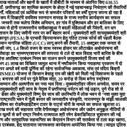
ाख माताओं और बहनों के खातों में डीबीटी के माध्यम से अंतरित किए 630.55
- छत्तीसगढ़ का श्रमिक कल्याण के क्षेत्र में नई पहचान
बाढ़ नियंत्रण की तैयारियों
्गों, महिलाओं एवं आर्थिक रूप से कमजोर परिवारों का वर्षों पुराना सपना हो रहा है
 कप में दिखाएंगी दम
विश्व स्तनपान सप्ताह के राज्य स्तरीय कार्यक्रम का सफल
 जनवरी तक चलेगा विशेष अभियान, हर गांव में मुक्तिधाम और हर बालिका के लिए
यम से होगी राज्यस्तरीय समीक्षा
महुआ ने बदली महिलाओं की जिंदगी, वन धन
शासन के लिए जमीनी स्तर पर करें बेहतर कार्य : मुख्यमंत्री श्री साय
मुख्यमंत्री श्री
 कानून (PESA) के प्रभावी क्रियान्वयन हेतु गठित टास्क फोर्स की पहली बैठक
ं समान नागरिक संहिता (UCC) लागू करने की तैयारी, 15 अक्टूबर तक जनता से
ी की जंग, 1.4 किलो वजन के साथ स्वस्थ होकर घर लौटा
खेल अधोसंरचना की
दंतेवाड़ा का भ्रमण
प्रशासन की तत्परता से टले दो बाल विवाह भारी बारिश के बीच
ठोस अपशिष्ट प्रबंधन नियम का पालन करने उपमुख्यमंत्री विजय शर्मा की
लगभग 45 लाख का विधिवत जामुल थाना में नष्टीकरण किया गया
हत्या प्रकरण में दो
र अगले वर्ष माघी पूर्णिमा को रहेगा सार्वजनिक अवकाश, मांस एवं मदिरा बिक्री
य
NMEO योजना से किसान बेसाहू राम की खेती को मिली नई दिशा
जन्म के पहले
ारस की तर्ज पर गूंजे वैदिक मंत्र, 20 करोड़ से दिव्य बनेगा रुद्रेश्वर
ेकर सम्मान और आत्मगौरव का नया भाव दिया : मुख्यमंत्री
हर जीवन अनमोल, समय पर
चत
मुख्यमंत्री श्री साय के नेतृत्व में छत्तीसगढ़ पर्यटन को नई उड़ान, पुणे रोड शो से
 डेका और मुख्यमंत्री विष्णु देव साय की उपस्थिति में लोक भवन से ‘नशा मुक्त युवा
र
राष्ट्रपति भवन में गूंजी बस्तर की जनजातीय संस्कृति, नारायणपुर के मांझी-चालकी
भविष्य का रोडमैप
हाईटेंशन टावर के पार्ट्स चोरी के मामले का सफल खुलासा 05
ाख रुपये की सहायता राशि देगी
मजबूत अधोसंरचना और उद्योग अनुकूल नीतियों से
ूल्यों से करें राष्ट्र निर्माण-राज्यपाल श्री रमेन डेका
​डिजिटल सुशासन की नई
रण और सामुदायिक सहभागिता का केंद्र
वन विभाग की सतर्कता से टला बड़ा खतरा,
्कूल प्रबंधक, हेतु यातायात जागरूकता कार्यक्रम आयोजित किया गया।
जामुल पुलिस