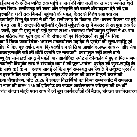
ाई
समाज के अंतिम व्यक्ति तक पहुंचे शासन की योजनाओं का लाभ: राज्यपाल श्री
 किया: छत्तीसगढ़ की कला और संस्कृति को बचाने और बढ़ावा देने की एक
प्रभावित गांवों तक बिजली पहुंचाने की पहल, केंद्र से विशेष सहायता का
 मुख्यमंत्री विष्णु देव साय ने की भेंट, छत्तीसगढ़ के विकास और ‘बस्तर विजन’ पर हुई
़ रहा है : राष्ट्रपति श्रीमती द्रौपदी मुर्मु
छत्तीसगढ़ में बस्तर से सरगुजा तक रेल
ारी, एक भी मृत्यु न हो यही हमारा लक्ष्य : स्वास्थ्य मंत्री
जामुल पुलिस ने 43 पाव
च दल गठित
उचित मूल्य दुकानों के संचालकों एवं विक्रेताओं पर हुई वैधानिक
धाम में किया जलाभिषेक: भगवान मनकामेश्वर महादेव से प्रदेश की सुख-समृद्धि एवं
नोरा में किए गुरु दर्शन, बाबा प्रियदर्शी राम से लिया आशीर्वाद
अच्छा आचरण और सेवा
साय
पट्टाधृति सर्वे की धीमी प्रगति पर नाराजगी, काम शुरू नही करने वाले
िष्णु देव साय छत्तीसगढ़ में पहली बार आयोजित स्पोर्ट्स कॉन्क्लेव में हुए शामिल
भाजपा
ख्यमंत्री विष्णुदेव साय ने भोरमदेव धाम में की पूजा-अर्चना, प्रदेश की सुख-समृद्धि के
े साथ करें काम – अरुण साव
ई-ऑफिस एवं समयबद्ध उपस्थिति में उत्कृष्ट प्रदर्शन
क हस्तनिर्मित राखी, शुभकामना संदेश और आंगन की पावन मिट्टी भेजने की
िया पौधारोपण, नीट-2026 में सफल विद्यार्थियों का किया सम्मान
नीट में सफलता
ार्यक्रम “मन की बात” 136 वाँ एपिसोड का सफल आयोजन
संत रविदास की 650वीं
रांत संगठन मंत्री पवन साय ने ली बूथ कार्यकर्ताओं की बैठक, संगठन सशक्तिकरण