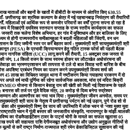
ाख माताओं और बहनों के खातों में डीबीटी के माध्यम से अंतरित किए 630.55
- छत्तीसगढ़ का श्रमिक कल्याण के क्षेत्र में नई पहचान
बाढ़ नियंत्रण की तैयारियों
्गों, महिलाओं एवं आर्थिक रूप से कमजोर परिवारों का वर्षों पुराना सपना हो रहा है
 कप में दिखाएंगी दम
विश्व स्तनपान सप्ताह के राज्य स्तरीय कार्यक्रम का सफल
 जनवरी तक चलेगा विशेष अभियान, हर गांव में मुक्तिधाम और हर बालिका के लिए
यम से होगी राज्यस्तरीय समीक्षा
महुआ ने बदली महिलाओं की जिंदगी, वन धन
शासन के लिए जमीनी स्तर पर करें बेहतर कार्य : मुख्यमंत्री श्री साय
मुख्यमंत्री श्री
 कानून (PESA) के प्रभावी क्रियान्वयन हेतु गठित टास्क फोर्स की पहली बैठक
ं समान नागरिक संहिता (UCC) लागू करने की तैयारी, 15 अक्टूबर तक जनता से
ी की जंग, 1.4 किलो वजन के साथ स्वस्थ होकर घर लौटा
खेल अधोसंरचना की
दंतेवाड़ा का भ्रमण
प्रशासन की तत्परता से टले दो बाल विवाह भारी बारिश के बीच
ठोस अपशिष्ट प्रबंधन नियम का पालन करने उपमुख्यमंत्री विजय शर्मा की
लगभग 45 लाख का विधिवत जामुल थाना में नष्टीकरण किया गया
हत्या प्रकरण में दो
र अगले वर्ष माघी पूर्णिमा को रहेगा सार्वजनिक अवकाश, मांस एवं मदिरा बिक्री
य
NMEO योजना से किसान बेसाहू राम की खेती को मिली नई दिशा
जन्म के पहले
ारस की तर्ज पर गूंजे वैदिक मंत्र, 20 करोड़ से दिव्य बनेगा रुद्रेश्वर
ेकर सम्मान और आत्मगौरव का नया भाव दिया : मुख्यमंत्री
हर जीवन अनमोल, समय पर
चत
मुख्यमंत्री श्री साय के नेतृत्व में छत्तीसगढ़ पर्यटन को नई उड़ान, पुणे रोड शो से
 डेका और मुख्यमंत्री विष्णु देव साय की उपस्थिति में लोक भवन से ‘नशा मुक्त युवा
र
राष्ट्रपति भवन में गूंजी बस्तर की जनजातीय संस्कृति, नारायणपुर के मांझी-चालकी
भविष्य का रोडमैप
हाईटेंशन टावर के पार्ट्स चोरी के मामले का सफल खुलासा 05
ाख रुपये की सहायता राशि देगी
मजबूत अधोसंरचना और उद्योग अनुकूल नीतियों से
ूल्यों से करें राष्ट्र निर्माण-राज्यपाल श्री रमेन डेका
​डिजिटल सुशासन की नई