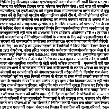
लिंग हेतु ऑनलाईन आवेदन प्रारंभ
महतारी वंदन योजना की 30वीं किस्त 67.20 ल
ीसगढ़ का प्रीमियम हैंडलूम ब्रांड ‘कोशल फैब’
विशेष लेख : ढाई साल की उपलब्धियाँ
ंस
एनडीएमए एवं एनडीआरएफ की संयुक्त बैठक सम्पन्न
रामलला दर्शन योजना से बुजुर
ीसगढ़ की दो खिलाड़ी भारतीय महिला जूनियर हॉकी टीम में, चीन में होने वाले एशिया
ा
जरूरतमंदो की संजीवनी बना छत्तीसगढ़ का समाज कल्याण मॉडल
15 अगस्त से 26
ता बस्तर’ पहल की सराहना
अब प्रत्येक माह के अंतिम मंगलवार को पारस पोर्टल के माध्
 में कैबिनेट बैठक में अनेक महत्वपूर्ण निर्णय लिए गए
कर्तव्यनिष्ठ होकर जनसेवा एवं सु
ारंभ
मुख्यमंत्री श्री साय की अध्यक्षता में वन अधिकार अधिनियम (FRA) एवं पेसा
़ेगी आय
छत्तीसगढ़ में निराश्रित मवेशियों के संरक्षण के लिए बड़ी पहल
छत्तीसगढ़ मे
 सदस्यों की राज्यस्तरीय कार्यशाला आयोजित
720 ग्राम के नवजात ने जीती जिंदग
शन के लिए 100 करोड़ का प्रावधान
इसरो के वैज्ञानिकों ने किया जिला विज्ञान केंद्र 
ुआ वृहत पौधरोपण, बढ़ेगा हरित आवरण और पर्यावरण संरक्षण
भोरमदेव सरस मेला में 
 जायसवाल
दुर्ग जिले के थानों 5480.082 बल्क लीटर जप्त शराब, अनुमानित मूल्य 
ला वार्ड 09 परिसर में डोम शेड निर्माण का स्थल पूजन सम्पन्न
संत रविदास जयंती प
धिकरण और आधुनिक तकनीक से खेती बनेगी अधिक लाभकारी – मुख्यमंत्री श्री सा
्थ्य संस्थानों में जागरूकता गतिविधियां जारी
महानदी के तट पर आस्था का महाकुंभ: बन
न डीएसपी पद पर पदोन्नति की घोषणा
प्रधानमंत्री नरेंद्र मोदी ने ‘दिव्यांग’ शब्द द
रधानमंत्री सूर्य घर मुफ्त बिजली योजना से मोहला के हेमंत ने की हजारों रुपए की ब
्थान के सहयोग से स्वर्गीय श्री आशीष ठाकुर द्वारा रचित किताब
राज्यपाल श्री रमेन
के लिए राज्य में सतत प्रशिक्षण, मॉनिटरिंग और तकनीकी क्षमता विकास पर विशेष जो
सगढ़ तक: मुख्यमंत्री श्री साय ने नीट क्वालीफाई विद्यार्थियों के साथ साझा किया 
 छत्तीसगढ़ सरकार की त्वरित पहल दोनों दिवंगत श्रमिकों के परिजनों को 20-20 ल
ं के परिजनों से उप मुख्यमंत्री विजय शर्मा ने की बात
युवा ज्ञान, नवाचार और नैतिक म
फिर मिलने लगा योजनाओं का लाभ
केरसई में निर्मित महतारी सदन बना महिला सशक्तिक
ुर्ग द्वारा एसएनजी स्कूल, सेक्टर-04 भिलाई में नाबालिक की सुरक्षा,परिजनों, स