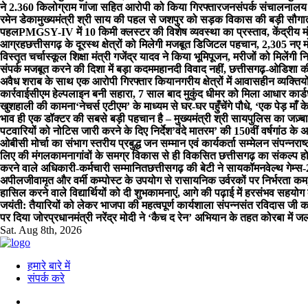
ने 2.360 किलोग्राम गांजा सहित आरोपी को किया गिरफ्तार
जनसंपर्क संचालनालय क
रमेन डेका
मुख्यमंत्री श्री साय की पहल से जशपुर को सड़क विकास की बड़ी सौगा
पहल
PMGSY-IV में 10 किमी क्लस्टर की विशेष व्यवस्था का प्रस्ताव, केंद्रीय 
आग्रह
छत्तीसगढ़ के दूरस्थ क्षेत्रों को मिलेगी मजबूत डिजिटल पहचान, 2,305 नए मोबाइ
विस्तृत चर्चा
स्कूल शिक्षा मंत्री गजेंद्र यादव ने किया भूमिपूजन, मरीजों को मिलेंगी
संपर्क मजबूत करने की दिशा में बड़ा कदम
महानदी विवाद नहीं, छत्तीसगढ़-ओडिशा की 
अवैध शराब के साथ एक आरोपी गिरफ्तार किया
नगरीय क्षेत्रों में आवासहीन व्यक्
कार्रवाई
सीएम हेल्पलाइन बनी सहारा, 7 साल बाद मुकुंद धीमर को मिला आधार कार्ड
खुशहाली की कामना
‘नेचर्स एटीएम’ के माध्यम से घर-घर पहुँचेंगे पौधे, ‘एक पेड़ म
भाव ही एक डॉक्टर की सबसे बड़ी पहचान है – मुख्यमंत्री श्री साय
पुलिस का जज़्ब
पटवारियों को नोटिस जारी करने के दिए निर्देश
’वंदे मातरम’ की 150वीं वर्षगांठ के
ओबीसी मोर्चा का संभाग स्तरीय प्रबुद्ध जन सम्मान एवं कार्यकर्ता सम्मेलन संपन्न
राष
लिए की मंगलकामना
गांवों के समग्र विकास से ही विकसित छत्तीसगढ़ का संकल्प हो
करने वाले अधिकारी-कर्मचारी सम्मानित
छत्तीसगढ़ की बेटी ने सायकॉमनवेल्थ गेम्स
अपील
जीवामृत और वर्मी कम्पोस्ट के उपयोग से रासायनिक उर्वरकों पर निर्भरता कम,
हासिल करने वाले विद्यार्थियों को दी शुभकामनाएं, आगे की पढ़ाई में हरसंभव सहयो
जयंती: तैयारियों को लेकर भाजपा की महत्वपूर्ण कार्यशाला संपन्नसंत रविदास 
पर दिया जोर
प्रधानमंत्री नरेंद्र मोदी ने ‘कैच द रेन’ अभियान के तहत कोरबा में ज
Sat. Aug 8th, 2026
हमारे बारे में
संपर्क करे