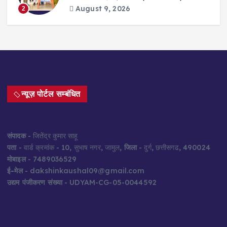
August 9, 2026
2
न्यूज़ पोर्टल सम्बंधित
संपादक
- जितेंद्र कुमार साहू
पता
- वार्ड क्रमांक - 10, सुभाष नगर, जामुल,
जिला
- दुर्ग, छत्तीसगढ, 490024
मोबाइल
- 7489036529
ई-मेल
- dakshinkaushal09@gmail.com
उद्यम पंजीकरण संख्या
- UDYAM-CG-05-0044592