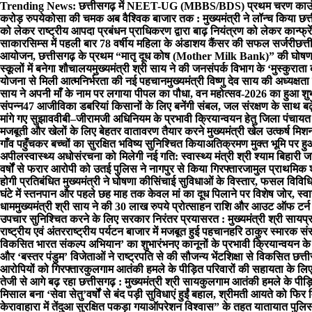
Skip
Trending News:
छत्तीसगढ़ में NEET-UG (MBBS/BDS) प्रथम चरण काउंसि
to
करोड़ रुपये
कोसा की चमक अब वैश्विक बाजार तक : मुख्यमंत्री ने लॉन्च किया छत्त
content
को लेकर राष्ट्रीय आपदा प्रबंधन प्राधिकरण द्वारा बाढ़ नियंत्रण को लेकर कान्फ्रे
साकार
सिम्स में पहली बार 78 वर्षीय महिला के अंडाशय कैंसर की सफल सर्जरी
छत्त
आयोजन, छत्तीसगढ़ के प्रथम “मातृ दूध कोष (Mother Milk Bank)” की घोषण
स्कूलों में बनेगा शौचालय
मुख्यमंत्री श्री साय ने की जनसंपर्क विभाग के ‘मुस्कुरा
योजना से मिली आत्मनिर्भरता की नई पहचान
मुख्यमंत्री विष्णु देव साय की अध्यक्षता
साय ने अपनी माँ के नाम पर लगाया पीपल का पौधा, वन महोत्सव-2026 का हुआ शुभ
संपन्न
47 आजीविका डबरियां किसानों के लिए बनेंगी संबल, जल संरक्षण के साथ बढ
मांगे गए सुझाव
वीबी–जीरामजी अधिनियम के प्रभावी क्रियान्वयन हेतु जिला पंचायत
मजबूती और खेलों के लिए बेहतर वातावरण तैयार करने मुख्यमंत्री खेल उत्कर्ष मि
गाँव पहुँचकर बच्चों का सुरक्षित भविष्य सुनिश्चित किया
अतिक्रमण मुक्त भूमि पर ह
अपील
स्वास्थ्य अधोसंरचना को मिलेगी नई गति: स्वास्थ्य मंत्री श्री श्याम बिहारी
वर्षों से फरार आरोपी को उतई पुलिस ने नागपुर से किया गिरफ्तार
जामुल प्राथमिक शा
होगी प्रतिबंधित मुख्यमंत्री ने घोषणा की
सिंचाई सुविधाओं के विस्तार, फसल विवि
घंटे में स्तनपान और पहले छह माह तक केवल मां का दूध पिलाने पर विशेष जोर, स्वास
धाम
मुख्यमंत्री श्री साय ने की 30 लाख रुपये प्रोत्साहन राशि और आउट ऑफ टर्
उपचार सुनिश्चित करने के लिए सरकार निरंतर प्रयासरत : मुख्यमंत्री श्री साय
प्
राष्ट्रीय एवं अंतरराष्ट्रीय पर्यटन बाजार में मजबूत हुई पहचान
हरि ठाकुर स्मारक संस
विकसित भारत संकल्प अभियान’ का शुभारंभ
नए कानूनों के प्रभावी क्रियान्वयन 
और ‘बस्तर पंडुम’ विजेताओं ने राष्ट्रपति से की सौजन्य भेंट
शिक्षा से विकसित छत्ती
आरोपियों को गिरफ्तार
कुलगाम आतंकी हमले के पीड़ित परिवारों की सहायता के लिए
तेजी से आगे बढ़ रहा छत्तीसगढ़ : मुख्यमंत्री श्री साय
कुलगाम आतंकी हमले के पीड़ितो
मिसाल बना ‘सेवा सेतु’
वर्षों से बंद पड़ी सुविधाएं हुईं बहाल, श्रीमती आयते को 
केरावाहारा में तेंदुआ सुरक्षित पकड़ा गया
ऑपरेशन विश्वास” के तहत यातायात पुलिस द