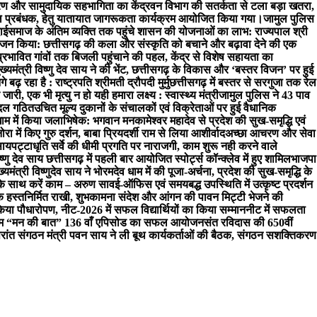
रण और सामुदायिक सहभागिता का केंद्र
वन विभाग की सतर्कता से टला बड़ा खतरा,
्कूल प्रबंधक, हेतु यातायात जागरूकता कार्यक्रम आयोजित किया गया।
जामुल पुलिस
ाई
समाज के अंतिम व्यक्ति तक पहुंचे शासन की योजनाओं का लाभ: राज्यपाल श्री
 किया: छत्तीसगढ़ की कला और संस्कृति को बचाने और बढ़ावा देने की एक
प्रभावित गांवों तक बिजली पहुंचाने की पहल, केंद्र से विशेष सहायता का
 मुख्यमंत्री विष्णु देव साय ने की भेंट, छत्तीसगढ़ के विकास और ‘बस्तर विजन’ पर हुई
़ रहा है : राष्ट्रपति श्रीमती द्रौपदी मुर्मु
छत्तीसगढ़ में बस्तर से सरगुजा तक रेल
ारी, एक भी मृत्यु न हो यही हमारा लक्ष्य : स्वास्थ्य मंत्री
जामुल पुलिस ने 43 पाव
च दल गठित
उचित मूल्य दुकानों के संचालकों एवं विक्रेताओं पर हुई वैधानिक
धाम में किया जलाभिषेक: भगवान मनकामेश्वर महादेव से प्रदेश की सुख-समृद्धि एवं
नोरा में किए गुरु दर्शन, बाबा प्रियदर्शी राम से लिया आशीर्वाद
अच्छा आचरण और सेवा
साय
पट्टाधृति सर्वे की धीमी प्रगति पर नाराजगी, काम शुरू नही करने वाले
िष्णु देव साय छत्तीसगढ़ में पहली बार आयोजित स्पोर्ट्स कॉन्क्लेव में हुए शामिल
भाजपा
ख्यमंत्री विष्णुदेव साय ने भोरमदेव धाम में की पूजा-अर्चना, प्रदेश की सुख-समृद्धि के
े साथ करें काम – अरुण साव
ई-ऑफिस एवं समयबद्ध उपस्थिति में उत्कृष्ट प्रदर्शन
क हस्तनिर्मित राखी, शुभकामना संदेश और आंगन की पावन मिट्टी भेजने की
िया पौधारोपण, नीट-2026 में सफल विद्यार्थियों का किया सम्मान
नीट में सफलता
ार्यक्रम “मन की बात” 136 वाँ एपिसोड का सफल आयोजन
संत रविदास की 650वीं
रांत संगठन मंत्री पवन साय ने ली बूथ कार्यकर्ताओं की बैठक, संगठन सशक्तिकरण