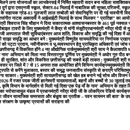
फिर मिलने लगा योजनाओं का लाभ
केरसई में निर्मित महतारी सदन बना महिला सशक्तिक
ुर्ग द्वारा एसएनजी स्कूल, सेक्टर-04 भिलाई में नाबालिक की सुरक्षा,परिजनों, स
े सहायक ग्रेड-03 गुलजारी लाल तम्बोली को सेवानिवृत्ति पर दी गई भावभीनी विद
त
संगीत नाटक अकादमी ने आईआईटी भिलाई के साथ मिलकर ” प्रातिज्ञ” का आयोजन
मंत्री शिवराज सिंह चौहान ने दिया सकारात्मक आश्वासन
बस्तर के 461 पूर्व नक्सल 
ल टावरों के लिए मुख्यमंत्री ने केंद्र से मांगी मंजूरी
प्रधानमंत्री नरेंद्र मोदी से
 निजी अस्पताल जैसी सुविधाएं
बस्तर आज शांति, विकास और समृद्धि की नई दिशा में आगे बढ
साझा समृद्धि का आधार बने : मुख्यमंत्री विष्णुदेव साय
मलेरिया पर निर्णायक प्रहार ज
तियों को पट्टा प्रदाय, नवीनीकरण व भू-व्यवस्थापन हेतु प्राधिकृत अधिकारी एवं जां
छत्तीसगढ़ में विकसित होंगे 4 नए औद्योगिक पार्क
मुख्यमंत्री श्री साय ने कैलाशपति 
ाँ के नाम’ अभियान को मिला नया विस्तार
गुरु पूर्णिमा पर मुख्यमंत्री ने अघोर गुरु पीठ ब
ा ही सुरक्षित, शांत और विकसित छत्तीसगढ़ की सबसे बड़ी ताकत : मुख्यमंत्री श्री 
 अवसर पर जिले में 7 से 15 अगस्त तक आयोजित होंगे विभिन्न कार्यक्रम
मुख्यमंत्री व
्ट्रपति से करेंगे मुलाकात, बस्तर की समृद्ध जनजातीय संस्कृति से कराएंगे परिचित
मु
गा साकार : मुख्यमंत्री श्री साय
छत्तीसगढ़ को खेल हब बनाने नई सोच और विजन क
-2026 में रजत पदक जीती ज्ञानेश्वरी यादव
माताओं, बहनों और बच्चों से 30 जुलाई त
 कृषि विभाग के मार्गदर्शन से मिली नई दिशा
‘एक पेड़ माँ के नाम’ अभियान के तहत क
ग का भरोसा
जामुल मंडल में प्रधानमंत्री नरेंद्र मोदी जी के लोकप्रिय रेडियो क
जी का जीवन सामाजिक समरसता और बंधुत्व का प्रतीक – पवन साय
मन की बात’ के उप
ल संरक्षण के उत्कृष्ट प्रयासों की सराहना की