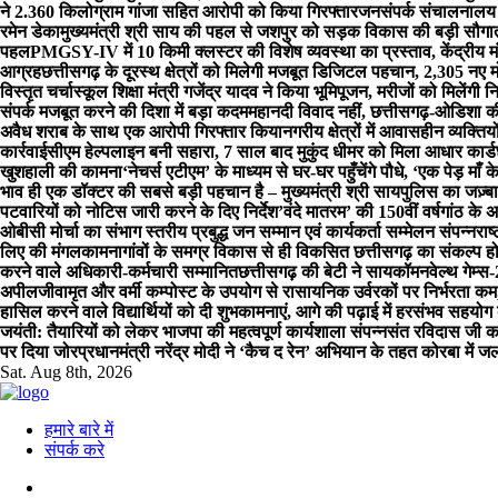
ने 2.360 किलोग्राम गांजा सहित आरोपी को किया गिरफ्तार
जनसंपर्क संचालनालय क
रमेन डेका
मुख्यमंत्री श्री साय की पहल से जशपुर को सड़क विकास की बड़ी सौगा
पहल
PMGSY-IV में 10 किमी क्लस्टर की विशेष व्यवस्था का प्रस्ताव, केंद्रीय 
आग्रह
छत्तीसगढ़ के दूरस्थ क्षेत्रों को मिलेगी मजबूत डिजिटल पहचान, 2,305 नए मोबाइ
विस्तृत चर्चा
स्कूल शिक्षा मंत्री गजेंद्र यादव ने किया भूमिपूजन, मरीजों को मिलेंगी
संपर्क मजबूत करने की दिशा में बड़ा कदम
महानदी विवाद नहीं, छत्तीसगढ़-ओडिशा की 
अवैध शराब के साथ एक आरोपी गिरफ्तार किया
नगरीय क्षेत्रों में आवासहीन व्यक्
कार्रवाई
सीएम हेल्पलाइन बनी सहारा, 7 साल बाद मुकुंद धीमर को मिला आधार कार्ड
खुशहाली की कामना
‘नेचर्स एटीएम’ के माध्यम से घर-घर पहुँचेंगे पौधे, ‘एक पेड़ म
भाव ही एक डॉक्टर की सबसे बड़ी पहचान है – मुख्यमंत्री श्री साय
पुलिस का जज़्ब
पटवारियों को नोटिस जारी करने के दिए निर्देश
’वंदे मातरम’ की 150वीं वर्षगांठ के
ओबीसी मोर्चा का संभाग स्तरीय प्रबुद्ध जन सम्मान एवं कार्यकर्ता सम्मेलन संपन्न
राष
लिए की मंगलकामना
गांवों के समग्र विकास से ही विकसित छत्तीसगढ़ का संकल्प हो
करने वाले अधिकारी-कर्मचारी सम्मानित
छत्तीसगढ़ की बेटी ने सायकॉमनवेल्थ गेम्स
अपील
जीवामृत और वर्मी कम्पोस्ट के उपयोग से रासायनिक उर्वरकों पर निर्भरता कम,
हासिल करने वाले विद्यार्थियों को दी शुभकामनाएं, आगे की पढ़ाई में हरसंभव सहयो
जयंती: तैयारियों को लेकर भाजपा की महत्वपूर्ण कार्यशाला संपन्नसंत रविदास 
पर दिया जोर
प्रधानमंत्री नरेंद्र मोदी ने ‘कैच द रेन’ अभियान के तहत कोरबा में ज
Sat. Aug 8th, 2026
हमारे बारे में
संपर्क करे