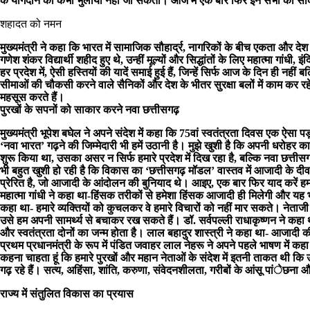
के योगदान को कभी भुलाया नहीं जा सकता। आज मैं एक बार फिर इन सभी को सा
शहादत को नमन
मुख्यमंत्री ने कहा कि भारत में सामाजिक सौहार्द्र, नागरिकों के बीच एकता और देश
गणेश शंकर विद्यार्थी शहीद हुए थे, उन्हीं मूल्यों और सिद्धांतों के लिए महात्मा गां
हर प्रदेश में, ऐसी हस्तियों की यादें समाई हुई हैं, जिन्हें सिर्फ आज के दिन ही 
सीमाओं की चौकसी करने वाले सैनिकों और देश के भीतर सुरक्षा बलों में काम कर रहे ल
महसूस करते हैं।
पुरखों के सपनों को साकार करने नवा छत्तीसगढ़
मुख्यमंत्री भूपेश बघेल ने अपने संदेश में कहा कि 75वां स्वतंत्रता दिवस एक ऐसा
‘नवा भारत’ गढ़ने की जिम्मेदारी भी हमें उठानी है। मुझे खुशी है कि अपनी धरोहर क
शुरू किया था, उसका असर न सिर्फ हमारे प्रदेश में दिख रहा है, बल्कि नवा छत्तीसगढ़ 
भी बहुत खुशी हो रही है कि विकास का ‘छत्तीसगढ़ मॉडल’ वास्तव में आजादी के दी
प्रेरित है, जो आजादी के आंदोलन की बुनियाद थे। आइए, एक बार फिर याद करें हमा
महात्मा गांधी ने कहा था-हिंसक तरीकों से हमेशा हिंसक आजादी ही मिलेगी और यह
कहा था- हमारे व्यक्तियों को कुचलकर वे हमारे विचारों को नहीं मार सकते। नेताजी
उसे हम अपनी सामर्थ्य से बचाकर रख सकते हैं। डॉ. सर्वपल्ली राधाकृष्णन ने कह
और स्वतंत्रता दोनों का जन्म होता है। लाल बहादुर शास्त्री ने कहा था- आजादी क
प्रथम प्रधानमंत्री के रूप में पंडित जवाहर लाल नेहरू ने अपने पहले भाषण में कहा
कहना चाहता हूं कि हमारे पुरखों और महान नेताओं के संदेश में इतनी ताकत थी कि उ
गढ़ रहे हैं। सत्य, अहिंसा, शांति, करुणा, संवेदनशीलता, गरीबों के आंसू पांेछन
राज्य में संतुलित विकास का प्रयास