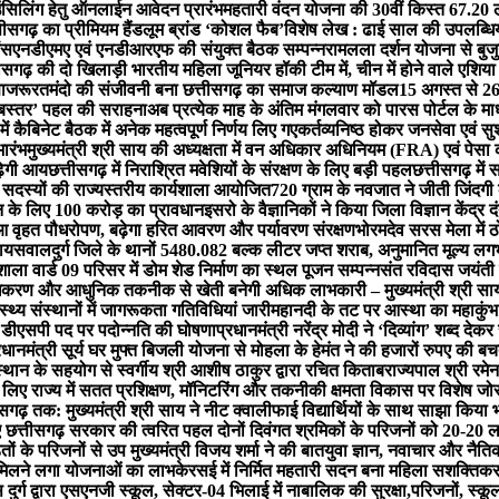
लिंग हेतु ऑनलाईन आवेदन प्रारंभ
महतारी वंदन योजना की 30वीं किस्त 67.20 ल
ीसगढ़ का प्रीमियम हैंडलूम ब्रांड ‘कोशल फैब’
विशेष लेख : ढाई साल की उपलब्धियाँ
ंस
एनडीएमए एवं एनडीआरएफ की संयुक्त बैठक सम्पन्न
रामलला दर्शन योजना से बुजुर
ीसगढ़ की दो खिलाड़ी भारतीय महिला जूनियर हॉकी टीम में, चीन में होने वाले एशिया
ा
जरूरतमंदो की संजीवनी बना छत्तीसगढ़ का समाज कल्याण मॉडल
15 अगस्त से 26
ता बस्तर’ पहल की सराहना
अब प्रत्येक माह के अंतिम मंगलवार को पारस पोर्टल के माध्
 में कैबिनेट बैठक में अनेक महत्वपूर्ण निर्णय लिए गए
कर्तव्यनिष्ठ होकर जनसेवा एवं सु
ारंभ
मुख्यमंत्री श्री साय की अध्यक्षता में वन अधिकार अधिनियम (FRA) एवं पेसा
़ेगी आय
छत्तीसगढ़ में निराश्रित मवेशियों के संरक्षण के लिए बड़ी पहल
छत्तीसगढ़ मे
 सदस्यों की राज्यस्तरीय कार्यशाला आयोजित
720 ग्राम के नवजात ने जीती जिंदग
शन के लिए 100 करोड़ का प्रावधान
इसरो के वैज्ञानिकों ने किया जिला विज्ञान केंद्र 
ुआ वृहत पौधरोपण, बढ़ेगा हरित आवरण और पर्यावरण संरक्षण
भोरमदेव सरस मेला में 
 जायसवाल
दुर्ग जिले के थानों 5480.082 बल्क लीटर जप्त शराब, अनुमानित मूल्य 
ला वार्ड 09 परिसर में डोम शेड निर्माण का स्थल पूजन सम्पन्न
संत रविदास जयंती प
धिकरण और आधुनिक तकनीक से खेती बनेगी अधिक लाभकारी – मुख्यमंत्री श्री सा
्थ्य संस्थानों में जागरूकता गतिविधियां जारी
महानदी के तट पर आस्था का महाकुंभ: बन
न डीएसपी पद पर पदोन्नति की घोषणा
प्रधानमंत्री नरेंद्र मोदी ने ‘दिव्यांग’ शब्द द
रधानमंत्री सूर्य घर मुफ्त बिजली योजना से मोहला के हेमंत ने की हजारों रुपए की ब
्थान के सहयोग से स्वर्गीय श्री आशीष ठाकुर द्वारा रचित किताब
राज्यपाल श्री रमेन
के लिए राज्य में सतत प्रशिक्षण, मॉनिटरिंग और तकनीकी क्षमता विकास पर विशेष जो
सगढ़ तक: मुख्यमंत्री श्री साय ने नीट क्वालीफाई विद्यार्थियों के साथ साझा किया 
 छत्तीसगढ़ सरकार की त्वरित पहल दोनों दिवंगत श्रमिकों के परिजनों को 20-20 ल
ं के परिजनों से उप मुख्यमंत्री विजय शर्मा ने की बात
युवा ज्ञान, नवाचार और नैतिक म
फिर मिलने लगा योजनाओं का लाभ
केरसई में निर्मित महतारी सदन बना महिला सशक्तिक
ुर्ग द्वारा एसएनजी स्कूल, सेक्टर-04 भिलाई में नाबालिक की सुरक्षा,परिजनों, स