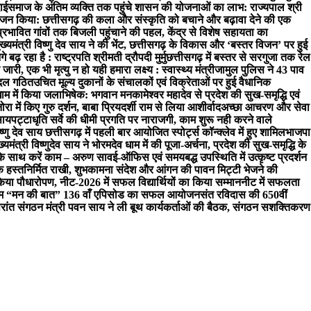
ाई
समाज के अंतिम व्यक्ति तक पहुंचे शासन की योजनाओं का लाभ: राज्यपाल श्री
 किया: छत्तीसगढ़ की कला और संस्कृति को बचाने और बढ़ावा देने की एक
प्रभावित गांवों तक बिजली पहुंचाने की पहल, केंद्र से विशेष सहायता का
 मुख्यमंत्री विष्णु देव साय ने की भेंट, छत्तीसगढ़ के विकास और ‘बस्तर विजन’ पर हुई
़ रहा है : राष्ट्रपति श्रीमती द्रौपदी मुर्मु
छत्तीसगढ़ में बस्तर से सरगुजा तक रेल
ारी, एक भी मृत्यु न हो यही हमारा लक्ष्य : स्वास्थ्य मंत्री
जामुल पुलिस ने 43 पाव
च दल गठित
उचित मूल्य दुकानों के संचालकों एवं विक्रेताओं पर हुई वैधानिक
धाम में किया जलाभिषेक: भगवान मनकामेश्वर महादेव से प्रदेश की सुख-समृद्धि एवं
नोरा में किए गुरु दर्शन, बाबा प्रियदर्शी राम से लिया आशीर्वाद
अच्छा आचरण और सेवा
साय
पट्टाधृति सर्वे की धीमी प्रगति पर नाराजगी, काम शुरू नही करने वाले
िष्णु देव साय छत्तीसगढ़ में पहली बार आयोजित स्पोर्ट्स कॉन्क्लेव में हुए शामिल
भाजपा
ख्यमंत्री विष्णुदेव साय ने भोरमदेव धाम में की पूजा-अर्चना, प्रदेश की सुख-समृद्धि के
े साथ करें काम – अरुण साव
ई-ऑफिस एवं समयबद्ध उपस्थिति में उत्कृष्ट प्रदर्शन
क हस्तनिर्मित राखी, शुभकामना संदेश और आंगन की पावन मिट्टी भेजने की
िया पौधारोपण, नीट-2026 में सफल विद्यार्थियों का किया सम्मान
नीट में सफलता
ार्यक्रम “मन की बात” 136 वाँ एपिसोड का सफल आयोजन
संत रविदास की 650वीं
रांत संगठन मंत्री पवन साय ने ली बूथ कार्यकर्ताओं की बैठक, संगठन सशक्तिकरण