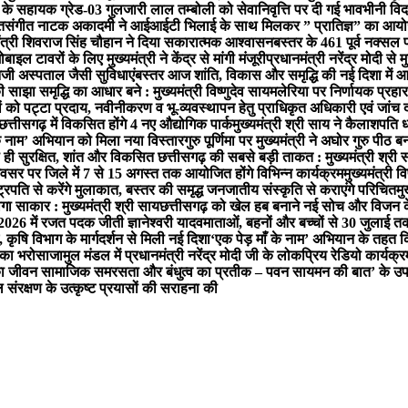
े सहायक ग्रेड-03 गुलजारी लाल तम्बोली को सेवानिवृत्ति पर दी गई भावभीनी विद
त
संगीत नाटक अकादमी ने आईआईटी भिलाई के साथ मिलकर ” प्रातिज्ञ” का आयोजन
मंत्री शिवराज सिंह चौहान ने दिया सकारात्मक आश्वासन
बस्तर के 461 पूर्व नक्सल 
ल टावरों के लिए मुख्यमंत्री ने केंद्र से मांगी मंजूरी
प्रधानमंत्री नरेंद्र मोदी से
 निजी अस्पताल जैसी सुविधाएं
बस्तर आज शांति, विकास और समृद्धि की नई दिशा में आगे बढ
साझा समृद्धि का आधार बने : मुख्यमंत्री विष्णुदेव साय
मलेरिया पर निर्णायक प्रहार ज
तियों को पट्टा प्रदाय, नवीनीकरण व भू-व्यवस्थापन हेतु प्राधिकृत अधिकारी एवं जां
छत्तीसगढ़ में विकसित होंगे 4 नए औद्योगिक पार्क
मुख्यमंत्री श्री साय ने कैलाशपति 
ाँ के नाम’ अभियान को मिला नया विस्तार
गुरु पूर्णिमा पर मुख्यमंत्री ने अघोर गुरु पीठ ब
ा ही सुरक्षित, शांत और विकसित छत्तीसगढ़ की सबसे बड़ी ताकत : मुख्यमंत्री श्री 
 अवसर पर जिले में 7 से 15 अगस्त तक आयोजित होंगे विभिन्न कार्यक्रम
मुख्यमंत्री व
्ट्रपति से करेंगे मुलाकात, बस्तर की समृद्ध जनजातीय संस्कृति से कराएंगे परिचित
मु
गा साकार : मुख्यमंत्री श्री साय
छत्तीसगढ़ को खेल हब बनाने नई सोच और विजन क
-2026 में रजत पदक जीती ज्ञानेश्वरी यादव
माताओं, बहनों और बच्चों से 30 जुलाई त
 कृषि विभाग के मार्गदर्शन से मिली नई दिशा
‘एक पेड़ माँ के नाम’ अभियान के तहत क
ग का भरोसा
जामुल मंडल में प्रधानमंत्री नरेंद्र मोदी जी के लोकप्रिय रेडियो क
जी का जीवन सामाजिक समरसता और बंधुत्व का प्रतीक – पवन साय
मन की बात’ के उप
ल संरक्षण के उत्कृष्ट प्रयासों की सराहना की