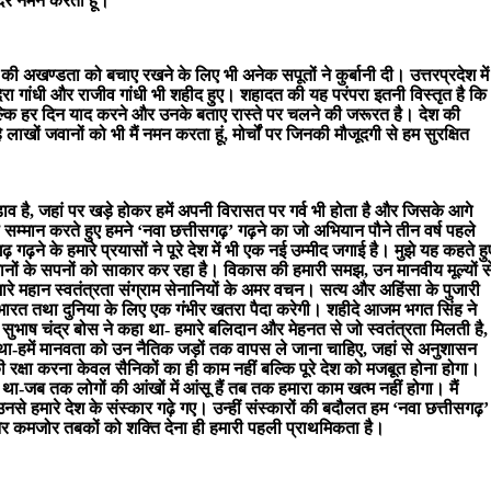
दर नमन करता हूं।
 की अखण्डता को बचाए रखने के लिए भी अनेक सपूतों ने कुर्बानी दी। उत्तरप्रदेश में
धी, इंदिरा गांधी और राजीव गांधी भी शहीद हुए। शहादत की यह परंपरा इतनी विस्तृत है कि
नहीं बल्कि हर दिन याद करने और उनके बताए रास्ते पर चलने की जरूरत है। देश की
ाखों जवानों को भी मैं नमन करता हूं, मोर्चों पर जिनकी मौजूदगी से हम सुरक्षित
 पड़ाव है, जहां पर खड़े होकर हमें अपनी विरासत पर गर्व भी होता है और जिसके आगे
ा सम्मान करते हुए हमने ‘नवा छत्तीसगढ़’ गढ़ने का जो अभियान पौने तीन वर्ष पहले
गढ़ने के हमारे प्रयासों ने पूरे देश में भी एक नई उम्मीद जगाई है। मुझे यह कहते हु
वानों के सपनों को साकार कर रहा है। विकास की हमारी समझ, उन मानवीय मूल्यों स
रे महान स्वतंत्रता संग्राम सेनानियों के अमर वचन। सत्य और अहिंसा के पुजारी
 भारत तथा दुनिया के लिए एक गंभीर खतरा पैदा करेगी। शहीदे आजम भगत सिंह ने
 सुभाष चंद्र बोस ने कहा था- हमारे बलिदान और मेहनत से जो स्वतंत्रता मिलती है,
ा था-हमें मानवता को उन नैतिक जड़ों तक वापस ले जाना चाहिए, जहां से अनुशासन
ी रक्षा करना केवल सैनिकों का ही काम नहीं बल्कि पूरे देश को मजबूत होना होगा।
 था-जब तक लोगों की आंखों में आंसू हैं तब तक हमारा काम खत्म नहीं होगा। मैं
नसे हमारे देश के संस्कार गढ़े गए। उन्हीं संस्कारों की बदौलत हम ‘नवा छत्तीसगढ़’
ा और कमजोर तबकों को शक्ति देना ही हमारी पहली प्राथमिकता है।