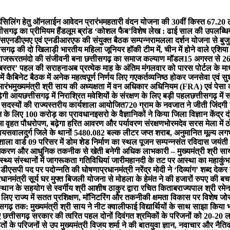
लिंग हेतु ऑनलाईन आवेदन प्रारंभ
महतारी वंदन योजना की 30वीं किस्त 67.20 ल
ीसगढ़ का प्रीमियम हैंडलूम ब्रांड ‘कोशल फैब’
विशेष लेख : ढाई साल की उपलब्धियाँ
ंस
एनडीएमए एवं एनडीआरएफ की संयुक्त बैठक सम्पन्न
रामलला दर्शन योजना से बुजुर
ीसगढ़ की दो खिलाड़ी भारतीय महिला जूनियर हॉकी टीम में, चीन में होने वाले एशिया
ा
जरूरतमंदो की संजीवनी बना छत्तीसगढ़ का समाज कल्याण मॉडल
15 अगस्त से 26
ता बस्तर’ पहल की सराहना
अब प्रत्येक माह के अंतिम मंगलवार को पारस पोर्टल के माध्
 में कैबिनेट बैठक में अनेक महत्वपूर्ण निर्णय लिए गए
कर्तव्यनिष्ठ होकर जनसेवा एवं सु
ारंभ
मुख्यमंत्री श्री साय की अध्यक्षता में वन अधिकार अधिनियम (FRA) एवं पेसा
़ेगी आय
छत्तीसगढ़ में निराश्रित मवेशियों के संरक्षण के लिए बड़ी पहल
छत्तीसगढ़ मे
 सदस्यों की राज्यस्तरीय कार्यशाला आयोजित
720 ग्राम के नवजात ने जीती जिंदग
शन के लिए 100 करोड़ का प्रावधान
इसरो के वैज्ञानिकों ने किया जिला विज्ञान केंद्र 
ुआ वृहत पौधरोपण, बढ़ेगा हरित आवरण और पर्यावरण संरक्षण
भोरमदेव सरस मेला में 
 जायसवाल
दुर्ग जिले के थानों 5480.082 बल्क लीटर जप्त शराब, अनुमानित मूल्य 
ला वार्ड 09 परिसर में डोम शेड निर्माण का स्थल पूजन सम्पन्न
संत रविदास जयंती प
धिकरण और आधुनिक तकनीक से खेती बनेगी अधिक लाभकारी – मुख्यमंत्री श्री सा
्थ्य संस्थानों में जागरूकता गतिविधियां जारी
महानदी के तट पर आस्था का महाकुंभ: बन
न डीएसपी पद पर पदोन्नति की घोषणा
प्रधानमंत्री नरेंद्र मोदी ने ‘दिव्यांग’ शब्द द
रधानमंत्री सूर्य घर मुफ्त बिजली योजना से मोहला के हेमंत ने की हजारों रुपए की ब
्थान के सहयोग से स्वर्गीय श्री आशीष ठाकुर द्वारा रचित किताब
राज्यपाल श्री रमेन
के लिए राज्य में सतत प्रशिक्षण, मॉनिटरिंग और तकनीकी क्षमता विकास पर विशेष जो
सगढ़ तक: मुख्यमंत्री श्री साय ने नीट क्वालीफाई विद्यार्थियों के साथ साझा किया 
 छत्तीसगढ़ सरकार की त्वरित पहल दोनों दिवंगत श्रमिकों के परिजनों को 20-20 ल
ं के परिजनों से उप मुख्यमंत्री विजय शर्मा ने की बात
युवा ज्ञान, नवाचार और नैतिक म