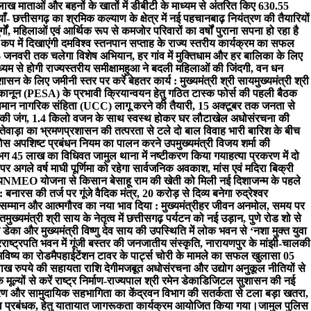
ाख माताओं और बहनों के खातों में डीबीटी के माध्यम से अंतरित किए 630.55
- छत्तीसगढ़ का श्रमिक कल्याण के क्षेत्र में नई पहचान
बाढ़ नियंत्रण की तैयारियों
्गों, महिलाओं एवं आर्थिक रूप से कमजोर परिवारों का वर्षों पुराना सपना हो रहा है
 कप में दिखाएंगी दम
विश्व स्तनपान सप्ताह के राज्य स्तरीय कार्यक्रम का सफल
 जनवरी तक चलेगा विशेष अभियान, हर गांव में मुक्तिधाम और हर बालिका के लिए
यम से होगी राज्यस्तरीय समीक्षा
महुआ ने बदली महिलाओं की जिंदगी, वन धन
शासन के लिए जमीनी स्तर पर करें बेहतर कार्य : मुख्यमंत्री श्री साय
मुख्यमंत्री श्री
 कानून (PESA) के प्रभावी क्रियान्वयन हेतु गठित टास्क फोर्स की पहली बैठक
ं समान नागरिक संहिता (UCC) लागू करने की तैयारी, 15 अक्टूबर तक जनता से
ी की जंग, 1.4 किलो वजन के साथ स्वस्थ होकर घर लौटा
खेल अधोसंरचना की
दंतेवाड़ा का भ्रमण
प्रशासन की तत्परता से टले दो बाल विवाह भारी बारिश के बीच
ठोस अपशिष्ट प्रबंधन नियम का पालन करने उपमुख्यमंत्री विजय शर्मा की
लगभग 45 लाख का विधिवत जामुल थाना में नष्टीकरण किया गया
हत्या प्रकरण में दो
र अगले वर्ष माघी पूर्णिमा को रहेगा सार्वजनिक अवकाश, मांस एवं मदिरा बिक्री
य
NMEO योजना से किसान बेसाहू राम की खेती को मिली नई दिशा
जन्म के पहले
ारस की तर्ज पर गूंजे वैदिक मंत्र, 20 करोड़ से दिव्य बनेगा रुद्रेश्वर
ेकर सम्मान और आत्मगौरव का नया भाव दिया : मुख्यमंत्री
हर जीवन अनमोल, समय पर
चत
मुख्यमंत्री श्री साय के नेतृत्व में छत्तीसगढ़ पर्यटन को नई उड़ान, पुणे रोड शो से
 डेका और मुख्यमंत्री विष्णु देव साय की उपस्थिति में लोक भवन से ‘नशा मुक्त युवा
र
राष्ट्रपति भवन में गूंजी बस्तर की जनजातीय संस्कृति, नारायणपुर के मांझी-चालकी
भविष्य का रोडमैप
हाईटेंशन टावर के पार्ट्स चोरी के मामले का सफल खुलासा 05
ाख रुपये की सहायता राशि देगी
मजबूत अधोसंरचना और उद्योग अनुकूल नीतियों से
ूल्यों से करें राष्ट्र निर्माण-राज्यपाल श्री रमेन डेका
​डिजिटल सुशासन की नई
रण और सामुदायिक सहभागिता का केंद्र
वन विभाग की सतर्कता से टला बड़ा खतरा,
्कूल प्रबंधक, हेतु यातायात जागरूकता कार्यक्रम आयोजित किया गया।
जामुल पुलिस