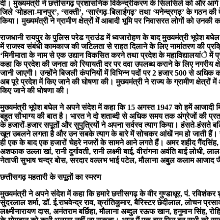
दी। मुख्यमंत्री ने छत्तीसगढ़ प्रशासनिक विकेन्द्रीकरण के सिलसिले को और आगे बढ़ा
जिले ‘मोहला-मानपुर’, ‘सक्ती’, ‘सारंगढ़-बिलाईगढ़’ तथा ‘मनेन्द्रगढ़’ के गठन की 
किया। मुख्यमंत्री ने ग्रामीण क्षेत्रों में आबादी भूमि पर निवासरत लोगों को उन
राजधानी रायपुर के पुलिस परेड ग्राउंड में ध्वजारोहण के बाद मुख्यमंत्री भूपेश बघे
में राजस्व संबंधी कामकाज की जटिलता से राहत दिलाने के लिए नामांतरण की प्रक्
‘मिनीमाता के नाम से एक उद्यान विकसित करने तथा प्रदेश के महाविद्यालयांे में 
कहा कि प्रदेश की जनता को रियायती दर पर दवा उपलब्ध कराने के लिए नगरीय क्षेत्रो
जानी जाएगी। उन्होंने बिजली कंपनियों में विभिन्न पदों पर 2 हजार 500 से अधिक 
अब पूरे प्रदेश में किए जाने की घोषणा की। मुख्यमंत्री ने राज्य के ग्रामीण क्षेत्रों 
किए जाने की घोषणा की।
मुख्यमंत्री भूपेश बघेल ने अपने संदेश में कहा कि 15 अगस्त 1947 को हमें आजाद
बहुत सौभाग्य की बात है। भारत ने दो शताब्दी से अधिक समय तक अंग्रेजों की प
के हजारों-हजार सपूतों और सुपुत्रियों ने अपना सर्वस्व त्याग किया। हंसते-हंसते 
खून उबलने लगता है और उन सबके त्याग के बारे में सोचकर आंखें नम हो जाती हैं। 
ही एक के बाद एक हजारों चेहरे नजरों के सामने आने लगते हैं। अमर शहीद गैंदसिंह,
अशफाक उल्ला खां, रानी दुर्गावती, रानी लक्ष्मी बाई, वीरांगना अवंति बाई लोधी, ला
नेताजी सुभाष चन्द्र बोस, सरदार वल्लभ भाई पटेल, मौलाना अबुुल कलाम आजाद ज
छत्तीसगढ़ महतारी के सपूतों का स्मरण
मुख्यमंत्री ने अपने संदेश में कहा कि हमारे छत्तीसगढ़ के वीर गुण्डाधूर, पं. रविशंकर
सुंदरलाल शर्मा, डॉ. ई.राघवेन्द्र राव, क्रांतिकुमार, बैरिस्टर छेदीलाल, लोचन प्र
लक्ष्मीनारायण दास, अनंतराम बर्छिहा, मौलाना अब्दुल रऊफ खान, हनुमान सिंह, रोह