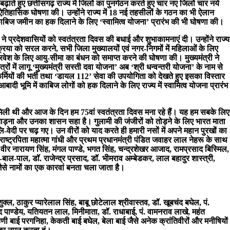
ते हुए छत्तीसगढ़ राज्य में जिलों का पुनर्गठन करते हुए चार नए जिलों चार नये
ऐतिहासिक घोषणा की। उन्होंने राज्य में 18 नई तहसीलों के गठन का भी ऐलान
की काबिज जमीन का हक दिलाने के लिए ‘स्वामित्व योजना’ प्रारंभ की भी घोषणा की।
ल ने प्रदेशवासियों को स्वतंत्रता दिवस की बधाई और शुभाकामनाएं दी। उन्होंने राज्य
रिया को सरल करने, सभी जिला मुख्यालयों एवं नगर-निगमों में महिलाओं के लिए
प्रवेश के लिए आयु-सीमा का बंधन को समाप्त करने की घोषणा की। मुख्यमंत्री ने
ं में लागू ‘मुख्यमंत्री सस्ती दवा योजना’ अब ‘श्री धन्वन्तरी योजना’ के नाम से
कर्मियों की भर्ती तथा ‘डायल 112’ सेवा की उपयोगिता को देखते हुए इसका विस्तार
में आबादी भूमि में काबिज लोगों को हक दिलाने के लिए राज्य में स्वामित्व योजना प्रारंभ
ी मिली थी और आज के दिन हम 75वां स्वतंत्रता दिवस मना रहे हैं। यह हम सबके लिए
्रताड़ना और उनका शासन सहा है। गुलामी की जंजीरों को तोड़ने के लिए भारत माता
बलि-वेदी पर चढ़ गए। उन वीरों को याद करते ही हमारी नसों में अपने महान पुरखों का
राष्ट्रपिता महात्मा गांधी और प्रथम प्रधानमंत्री पंडित जवाहर लाल नेहरू के साथ
 वीर नारायण सिंह, मंगल पाण्डे, भगत सिंह, चन्द्रशेखर आजाद, रामप्रसाद बिस्मिल,
ल-बाल-पाल, डॉ. राजेन्द्र प्रसाद, डॉ. भीमराव अम्बेडकर, लाल बहादुर शास्त्री,
ैसे नामों का एक कारवां बनता चला जाता है।
 शुक्ल, ठाकुर प्यारेलाल सिंह, बाबू छोटेलाल श्रीवास्तव, डॉ. खूबचंद बघेल, पं.
साद पाण्डेय, यतियतन लाल, मिनीमाता, डॉ. राधाबाई, पं. वामनराव लाखे, महंत
िणी बाई परगनिहा, केकती बाई बघेल, बेला बाई जैसे अनेक क्रांतिवीरों और मनीषियों