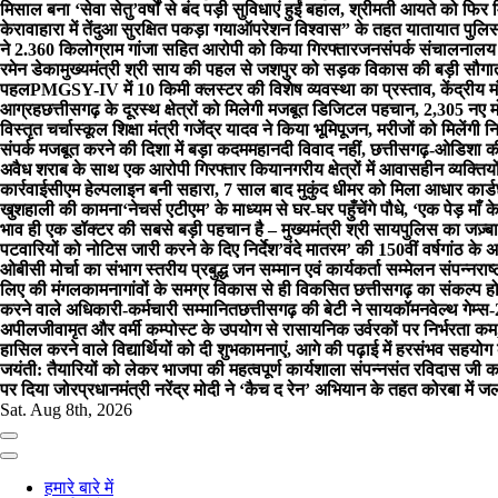
मिसाल बना ‘सेवा सेतु’
वर्षों से बंद पड़ी सुविधाएं हुईं बहाल, श्रीमती आयते को 
केरावाहारा में तेंदुआ सुरक्षित पकड़ा गया
ऑपरेशन विश्वास” के तहत यातायात पुलिस द
ने 2.360 किलोग्राम गांजा सहित आरोपी को किया गिरफ्तार
जनसंपर्क संचालनालय क
रमेन डेका
मुख्यमंत्री श्री साय की पहल से जशपुर को सड़क विकास की बड़ी सौगा
पहल
PMGSY-IV में 10 किमी क्लस्टर की विशेष व्यवस्था का प्रस्ताव, केंद्रीय 
आग्रह
छत्तीसगढ़ के दूरस्थ क्षेत्रों को मिलेगी मजबूत डिजिटल पहचान, 2,305 नए मोबाइ
विस्तृत चर्चा
स्कूल शिक्षा मंत्री गजेंद्र यादव ने किया भूमिपूजन, मरीजों को मिलेंगी
संपर्क मजबूत करने की दिशा में बड़ा कदम
महानदी विवाद नहीं, छत्तीसगढ़-ओडिशा की 
अवैध शराब के साथ एक आरोपी गिरफ्तार किया
नगरीय क्षेत्रों में आवासहीन व्यक्
कार्रवाई
सीएम हेल्पलाइन बनी सहारा, 7 साल बाद मुकुंद धीमर को मिला आधार कार्ड
खुशहाली की कामना
‘नेचर्स एटीएम’ के माध्यम से घर-घर पहुँचेंगे पौधे, ‘एक पेड़ म
भाव ही एक डॉक्टर की सबसे बड़ी पहचान है – मुख्यमंत्री श्री साय
पुलिस का जज़्ब
पटवारियों को नोटिस जारी करने के दिए निर्देश
’वंदे मातरम’ की 150वीं वर्षगांठ के
ओबीसी मोर्चा का संभाग स्तरीय प्रबुद्ध जन सम्मान एवं कार्यकर्ता सम्मेलन संपन्न
राष
लिए की मंगलकामना
गांवों के समग्र विकास से ही विकसित छत्तीसगढ़ का संकल्प हो
करने वाले अधिकारी-कर्मचारी सम्मानित
छत्तीसगढ़ की बेटी ने सायकॉमनवेल्थ गेम्स
अपील
जीवामृत और वर्मी कम्पोस्ट के उपयोग से रासायनिक उर्वरकों पर निर्भरता कम,
हासिल करने वाले विद्यार्थियों को दी शुभकामनाएं, आगे की पढ़ाई में हरसंभव सहयो
जयंती: तैयारियों को लेकर भाजपा की महत्वपूर्ण कार्यशाला संपन्नसंत रविदास 
पर दिया जोर
प्रधानमंत्री नरेंद्र मोदी ने ‘कैच द रेन’ अभियान के तहत कोरबा में ज
Sat. Aug 8th, 2026
हमारे बारे में