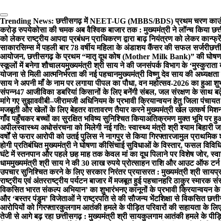
Trending News:
छत्तीसगढ़ में NEET-UG (MBBS/BDS) प्रथम चरण काउंसि
करोड़ रुपये
कोसा की चमक अब वैश्विक बाजार तक : मुख्यमंत्री ने लॉन्च किया छत्त
को लेकर राष्ट्रीय आपदा प्रबंधन प्राधिकरण द्वारा बाढ़ नियंत्रण को लेकर कान्फ्रे
साकार
सिम्स में पहली बार 78 वर्षीय महिला के अंडाशय कैंसर की सफल सर्जरी
छत्त
आयोजन, छत्तीसगढ़ के प्रथम “मातृ दूध कोष (Mother Milk Bank)” की घोषण
स्कूलों में बनेगा शौचालय
मुख्यमंत्री श्री साय ने की जनसंपर्क विभाग के ‘मुस्कुरा
योजना से मिली आत्मनिर्भरता की नई पहचान
मुख्यमंत्री विष्णु देव साय की अध्यक्षता
साय ने अपनी माँ के नाम पर लगाया पीपल का पौधा, वन महोत्सव-2026 का हुआ शुभ
संपन्न
47 आजीविका डबरियां किसानों के लिए बनेंगी संबल, जल संरक्षण के साथ बढ
मांगे गए सुझाव
वीबी–जीरामजी अधिनियम के प्रभावी क्रियान्वयन हेतु जिला पंचायत
मजबूती और खेलों के लिए बेहतर वातावरण तैयार करने मुख्यमंत्री खेल उत्कर्ष मि
गाँव पहुँचकर बच्चों का सुरक्षित भविष्य सुनिश्चित किया
अतिक्रमण मुक्त भूमि पर ह
अपील
स्वास्थ्य अधोसंरचना को मिलेगी नई गति: स्वास्थ्य मंत्री श्री श्याम बिहारी
वर्षों से फरार आरोपी को उतई पुलिस ने नागपुर से किया गिरफ्तार
जामुल प्राथमिक शा
होगी प्रतिबंधित मुख्यमंत्री ने घोषणा की
सिंचाई सुविधाओं के विस्तार, फसल विवि
घंटे में स्तनपान और पहले छह माह तक केवल मां का दूध पिलाने पर विशेष जोर, स्वास
धाम
मुख्यमंत्री श्री साय ने की 30 लाख रुपये प्रोत्साहन राशि और आउट ऑफ टर्
उपचार सुनिश्चित करने के लिए सरकार निरंतर प्रयासरत : मुख्यमंत्री श्री साय
प्
राष्ट्रीय एवं अंतरराष्ट्रीय पर्यटन बाजार में मजबूत हुई पहचान
हरि ठाकुर स्मारक संस
विकसित भारत संकल्प अभियान’ का शुभारंभ
नए कानूनों के प्रभावी क्रियान्वयन 
और ‘बस्तर पंडुम’ विजेताओं ने राष्ट्रपति से की सौजन्य भेंट
शिक्षा से विकसित छत्ती
आरोपियों को गिरफ्तार
कुलगाम आतंकी हमले के पीड़ित परिवारों की सहायता के लिए
तेजी से आगे बढ़ रहा छत्तीसगढ़ : मुख्यमंत्री श्री साय
कुलगाम आतंकी हमले के पीड़ितो