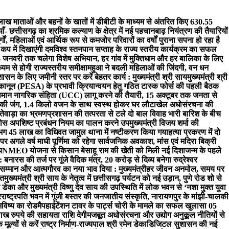
ाख माताओं और बहनों के खातों में डीबीटी के माध्यम से अंतरित किए 630.55
- छत्तीसगढ़ का श्रमिक कल्याण के क्षेत्र में नई पहचान
बाढ़ नियंत्रण की तैयारियों
्गों, महिलाओं एवं आर्थिक रूप से कमजोर परिवारों का वर्षों पुराना सपना हो रहा है
 कप में दिखाएंगी दम
विश्व स्तनपान सप्ताह के राज्य स्तरीय कार्यक्रम का सफल
 जनवरी तक चलेगा विशेष अभियान, हर गांव में मुक्तिधाम और हर बालिका के लिए
यम से होगी राज्यस्तरीय समीक्षा
महुआ ने बदली महिलाओं की जिंदगी, वन धन
शासन के लिए जमीनी स्तर पर करें बेहतर कार्य : मुख्यमंत्री श्री साय
मुख्यमंत्री श्री
 कानून (PESA) के प्रभावी क्रियान्वयन हेतु गठित टास्क फोर्स की पहली बैठक
ं समान नागरिक संहिता (UCC) लागू करने की तैयारी, 15 अक्टूबर तक जनता से
ी की जंग, 1.4 किलो वजन के साथ स्वस्थ होकर घर लौटा
खेल अधोसंरचना की
दंतेवाड़ा का भ्रमण
प्रशासन की तत्परता से टले दो बाल विवाह भारी बारिश के बीच
ठोस अपशिष्ट प्रबंधन नियम का पालन करने उपमुख्यमंत्री विजय शर्मा की
लगभग 45 लाख का विधिवत जामुल थाना में नष्टीकरण किया गया
हत्या प्रकरण में दो
र अगले वर्ष माघी पूर्णिमा को रहेगा सार्वजनिक अवकाश, मांस एवं मदिरा बिक्री
य
NMEO योजना से किसान बेसाहू राम की खेती को मिली नई दिशा
जन्म के पहले
ारस की तर्ज पर गूंजे वैदिक मंत्र, 20 करोड़ से दिव्य बनेगा रुद्रेश्वर
ेकर सम्मान और आत्मगौरव का नया भाव दिया : मुख्यमंत्री
हर जीवन अनमोल, समय पर
चत
मुख्यमंत्री श्री साय के नेतृत्व में छत्तीसगढ़ पर्यटन को नई उड़ान, पुणे रोड शो से
 डेका और मुख्यमंत्री विष्णु देव साय की उपस्थिति में लोक भवन से ‘नशा मुक्त युवा
र
राष्ट्रपति भवन में गूंजी बस्तर की जनजातीय संस्कृति, नारायणपुर के मांझी-चालकी
भविष्य का रोडमैप
हाईटेंशन टावर के पार्ट्स चोरी के मामले का सफल खुलासा 05
ाख रुपये की सहायता राशि देगी
मजबूत अधोसंरचना और उद्योग अनुकूल नीतियों से
ूल्यों से करें राष्ट्र निर्माण-राज्यपाल श्री रमेन डेका
​डिजिटल सुशासन की नई