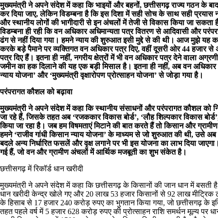
मुख्यमंत्री ने अपने संदेश में कहा कि भाइयों और बहनों, छत्तीसगढ़ राज्य गठन के 
कर दिया जाए, लेकिन विडम्बना है कि इस दिशा में सही सोच के साथ सही प्रयास नही
और स्थानीय लोगों की भागीदारी से इन अंचलों में तेजी से विकास किया जा सकता 
विडम्बना ही रही कि वन अधिकार अधिमान्यता पत्र वितरण से आदिवासी और परंप
ढंग से नहीं दिया गया। हमने न्याय की शुरुआत इसी मुद्दे से की थी। आज मुझे यह कहते
करके बड़े पैमाने पर व्यक्तिगत वन अधिकार पत्र दिए, वहीं दूसरी ओर 44 हजा
पत्र दिए हैं। इतना ही नहीं, नगरीय क्षेत्रों में भी वन अधिकार पत्र देने वाला अग
जमीन का हक दिलाने की यह एक बड़ी मिसाल है। इतना ही नहीं, अब वन अधिकार की ज
न्याय योजना’ और ‘मुख्यमंत्री वृक्षारोपण प्रोत्साहन योजना’ से जोड़ा गया है।
परंपरागत कौशल को बढ़ावा
मुख्यमंत्री ने अपने संदेश में कहा कि स्थानीय संसाधनों और परंपरागत कौश
जा रहे हैं, जिसके तहत अब ‘रजककार विकास बोर्ड’, ‘लौह शिल्पकार विकास बोर्ड’,
किया जा रहा है। जब हम विषमताएं मिटाने की बात करते हैं तो किसान और ग्राम
हमने ‘राजीव गांधी किसान न्याय योजना’ के माध्यम से जो शुरुआत की थी, उसे अब न
बदले अन्य निर्धारित फसलें और वृक्ष लगाने पर भी इस योजना का लाभ दिया जाएगा।
गई हैं, जो वन और ग्रामीण अंचलों में आर्थिक मजबूती का शुभ संकेत है।
छत्तीसगढ़ में रिकॉर्ड धान खरीदी
मुख्यमंत्री ने अपने संदेश में कहा कि छत्तीसगढ़ के किसानों की जान धान में बसती 
धान खरीदी केन्द्र खोले गए और 20 लाख 53 हजार किसानों से 92 लाख मीट्रिक ट
के हिसाब से 17 हजार 240 करोड़ रुपए का भुगतान किया गया, जो छत्तीसगढ़ के इति
तहत पहले वर्ष में 5 हजार 628 करोड़ रुपए की प्रोत्साहन राशि समर्थन मूल्य पर धान