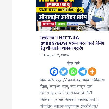
a
v
i
छत्तीसगढ़
रायपुर
छत्तीसगढ़ में NEET-UG
g
(MBBS/BDS) प्रथम चरण काउंसिलिंग
हेतु ऑनलाईन आवेदन प्रारंभ
a
August 7, 2026
शेयर करें
t
i
शेयर करेंरायपुर // कार्यालय आयुक्त चिकित्सा
शिक्षा, स्वास्थ्य भवन, नवा रायपुर द्वारा
o
छत्तीसगढ़ राज्य के शासकीय एवं निजी
चिकित्सा एवं दंत चिकित्सा महाविद्यालयों में
संचालित स्नातक पाठ्यक्रम (एमबीबीएस/