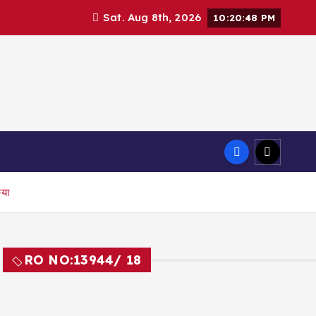
Sat. Aug 8th, 2026
10:20:49 PM
िया
RO NO:
13944/ 18