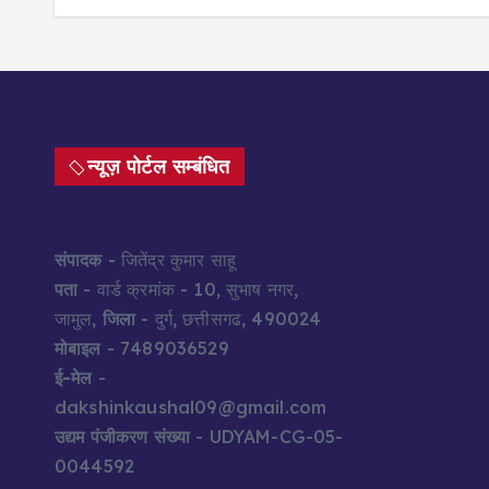
न्यूज़ पोर्टल सम्बंधित
संपादक
- जितेंद्र कुमार साहू
पता
- वार्ड क्रमांक - 10, सुभाष नगर,
जामुल,
जिला
- दुर्ग, छत्तीसगढ, 490024
मोबाइल
- 7489036529
ई-मेल
-
dakshinkaushal09@gmail.com
उद्यम पंजीकरण संख्या
- UDYAM-CG-05-
0044592