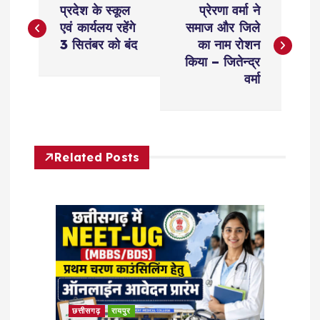
प्रदेश के स्कूल
प्रेरणा वर्मा ने
o
एवं कार्यलय रहेंगे
समाज और जिले
3 सितंबर को बंद
का नाम रोशन
s
किया – जितेन्द्र
वर्मा
t
n
Related Posts
a
v
i
g
a
छत्तीसगढ़
रायपुर