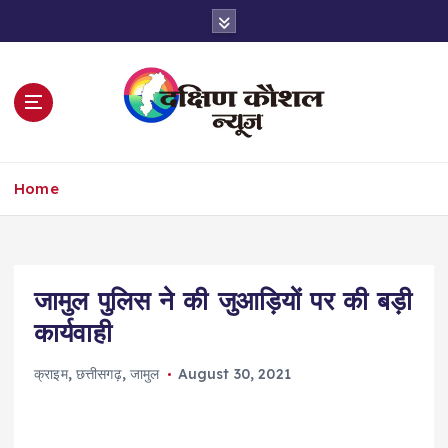
S
k
i
p
t
o
c
o
Home
n
t
e
n
t
जामुल पुलिस ने की जुआड़ियों पर की बड़ी
कार्यवाही
क्राइम
,
छत्तीसगढ़
,
जामुल
August 30, 2021