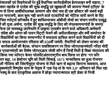
संचालकों एवं विक्रेताओं पर हुई वैधानिक कार्रवाई
सीएम हेल्पलाइन बनी सहारा, 7
श्वर महादेव से प्रदेश की सुख-समृद्धि एवं खुशहाली की कामना
‘नेचर्स एटीएम’ के
 राम से लिया आशीर्वाद
अच्छा आचरण और सेवा भाव ही एक डॉक्टर की सबसे बड़ी
ति पर नाराजगी, काम शुरू नही करने वाले पटवारियों को नोटिस जारी करने के दिए
ित स्पोर्ट्स कॉन्क्लेव में हुए शामिल
भाजपा ओबीसी मोर्चा का संभाग स्तरीय प्रबुद्ध
म में की पूजा-अर्चना, प्रदेश की सुख-समृद्धि के लिए की मंगलकामना
गांवों के समग्र
स एवं समयबद्ध उपस्थिति में उत्कृष्ट प्रदर्शन करने वाले अधिकारी-कर्मचारी
ना संदेश और आंगन की पावन मिट्टी भेजने की अपील
जीवामृत और वर्मी कम्पोस्ट के
द्यार्थियों का किया सम्मान
नीट में सफलता हासिल करने वाले विद्यार्थियों को दी
सोड का सफल आयोजन
संत रविदास की 650वीं जयंती: तैयारियों को लेकर भाजपा की
थ कार्यकर्ताओं की बैठक, संगठन सशक्तिकरण पर दिया जोर
प्रधानमंत्री नरेंद्र मोदी
 प्रधानमंत्री का विशेष जोर
प्रल्हाद जोशी कौन हैं जिन्हें मिली है शिक्षा मंत्रालय की
किया गया फॉस्टर केयर प्लेसमेंट
अंतरराष्ट्रीय बाघ दिवस पर होगा ‘रन फॉर
्तर बढ़ा, 10 हेक्टेयर भूमि को मिली सिंचाई, 1671 मानवदिवस का हुआ रोजगार
ली नीलिमा की जिंदगी
मुद्रा योजना से मिले ऋण से बढ़ाया किराना व्यवसाय, आज
ुख्यमंत्री विष्णुदेव साय के नेतृत्व में ‘एक पेड़ मां के नाम 3.0’ अभियान को मिल रहा
ित रेस्क्यू के बाद प्राकृतिक आवास में छोड़ा गया
राज्यपाल श्री डेका से निजी