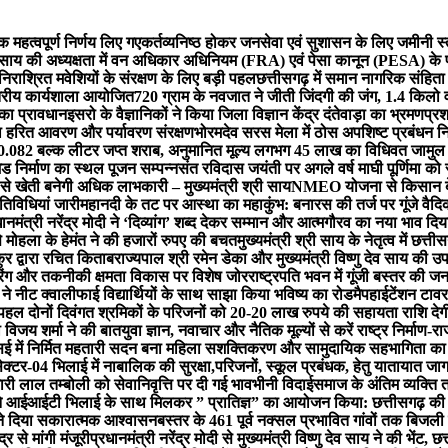
ेक महत्वपूर्ण निर्णय लिए गए
कर्तव्यनिष्ठ होकर जनसेवा एवं सुशासन के लिए जमीनी स्तर
री साय की अध्यक्षता में वन अधिकार अधिनियम (FRA) एवं पेसा कानून (PESA) के प
 निराश्रित मवेशियों के संरक्षण के लिए बड़ी पहल
छत्तीसगढ़ में समान नागरिक संहित
्तरीय कार्यशाला आयोजित
720 ग्राम के नवजात ने जीती जिंदगी की जंग, 1.4 किल
 का प्रावधान
इसरो के वैज्ञानिकों ने किया जिला विज्ञान केंद्र दंतेवाड़ा का भ्रमण
प्रश
गा हरित आवरण और पर्यावरण संरक्षण
भोरमदेव सरस मेला में ठोस अपशिष्ट प्रबंधन 
5480.082 बल्क लीटर जप्त शराब, अनुमानित मूल्य लगभग 45 लाख का विधिवत जामुल 
ेड निर्माण का स्थल पूजन सम्पन्न
संत रविदास जयंती पर अगले वर्ष माघी पूर्णिमा को 
खेती बनेगी अधिक लाभकारी – मुख्यमंत्री श्री साय
NMEO योजना से किसान बेस
तिविधियां जारी
महानदी के तट पर आस्था का महाकुंभ: बनारस की तर्ज पर गूंजे वैदिक म
धानमंत्री नरेंद्र मोदी ने ‘दिव्यांग’ शब्द देकर सम्मान और आत्मगौरव का नया भाव दिया 
से मोहला के हेमंत ने की हजारों रुपए की बचत
मुख्यमंत्री श्री साय के नेतृत्व में छत्त
ुर द्वारा रचित किताब
राज्यपाल श्री रमेन डेका और मुख्यमंत्री विष्णु देव साय की
िटरिंग और तकनीकी क्षमता विकास पर विशेष जोर
राष्ट्रपति भवन में गूंजी बस्तर की 
 ने नीट क्वालीफाई विद्यार्थियों के साथ साझा किया भविष्य का रोडमैप
हाईटेंशन टावर
पहल दोनों दिवंगत श्रमिकों के परिजनों को 20-20 लाख रुपये की सहायता राशि देग
ी विजय शर्मा ने की बात
युवा ज्ञान, नवाचार और नैतिक मूल्यों से करें राष्ट्र निर्माण-र
ई में निर्मित महतारी सदन बना महिला सशक्तिकरण और सामुदायिक सहभागिता का क
सेक्टर-04 भिलाई में नाबालिक की सुरक्षा,परिजनों, स्कूल प्रबंधक, हेतु याताया
 लाल तम्बोली को सेवानिवृत्ति पर दी गई भावभीनी विदाई
समाज के अंतिम व्यक्ति 
 आईआईटी भिलाई के साथ मिलकर ” प्रातिज्ञ” का आयोजन किया: छत्तीसगढ़ की 
न ने दिया सकारात्मक आश्वासन
बस्तर के 461 पूर्व नक्सल प्रभावित गांवों तक बिजली
 से मांगी मंजूरी
प्रधानमंत्री नरेंद्र मोदी से मुख्यमंत्री विष्णु देव साय ने की भें