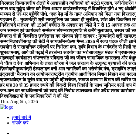
गिरफ्तार किया
नगरीय क्षेत्रों में आवासहीन व्यक्तियों को पट्टा प्रदाय, नवीनीकरण
साल बाद मुकुंद धीमर को मिला आधार कार्ड
छत्तीसगढ़ में विकसित होंगे 4 नए औद्योग
माध्यम से घर-घर पहुँचेंगे पौधे, ‘एक पेड़ माँ के नाम’ अभियान को मिला नया विस्तार
ग
पहचान है – मुख्यमंत्री श्री साय
पुलिस का जज़्बा ही सुरक्षित, शांत और विकसित छत
निर्देश
’वंदे मातरम’ की 150वीं वर्षगांठ के अवसर पर जिले में 7 से 15 अगस्त तक आय
जन सम्मान एवं कार्यकर्ता सम्मेलन संपन्न
राष्ट्रपति से करेंगे मुलाकात, बस्तर की स
विकास से ही विकसित छत्तीसगढ़ का संकल्प होगा साकार : मुख्यमंत्री श्री साय
छत
सम्मानित
छत्तीसगढ़ की बेटी ने सायकॉमनवेल्थ गेम्स-2026 में रजत पदक जीती ज्ञान
उपयोग से रासायनिक उर्वरकों पर निर्भरता कम, कृषि विभाग के मार्गदर्शन से मिली न
शुभकामनाएं, आगे की पढ़ाई में हरसंभव सहयोग का भरोसा
जामुल मंडल में प्रधानमं
महत्वपूर्ण कार्यशाला संपन्नसंत रविदास जी का जीवन सामाजिक समरसता और बंधु
ने ‘कैच द रेन’ अभियान के तहत कोरबा में जल संरक्षण के उत्कृष्ट प्रयासों की सर
ज़िम्मेदारी
मुख्यमंत्री हेल्पलाइन बनी आम नागरिकों का भरोसेमंद मंच, ड्राइविंग ल
इंद्रावती’ मैराथन का आयोजन
राष्ट्रीय ग्रामीण आजीविका मिशन बिहान बना बदला
सृजन
आवेदन के तुरंत बाद घर पहुंची व्हीलचेयर, समाज कल्याण विभाग की त्वरित 
हर माह 30 से 35 हजार रुपये की बिक्री’
विश्व रिकॉर्ड के साथ जूनियर वर्ल्ड कप में
जन-जन का साथ
किसानों को खाद की निर्बाध उपलब्धता और अवैध शराब कारोबार पर
विश्वविद्यालयों के पदाधिकारियों ने की भेंट
Thu. Aug 6th, 2026
हमारे बारे में
संपर्क करे