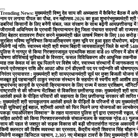
Trending News:
मुख्यमंत्री विष्णु देव साय की अध्यक्षता में कैबिनेट बैठक में अन
नाम पर लगाया पीपल का पौधा, वन महोत्सव-2026 का हुआ शुभारंभ
मुख्यमंत्री श्
डबरियां किसानों के लिए बनेंगी संबल, जल संरक्षण के साथ बढ़ेगी आय
छत्तीसगढ़ में
जीरामजी अधिनियम के प्रभावी क्रियान्वयन हेतु जिला पंचायत सदस्यों की राज्यस
लिए बेहतर वातावरण तैयार करने मुख्यमंत्री खेल उत्कर्ष मिशन के लिए 100 करोड़
सुरक्षित भविष्य सुनिश्चित किया
अतिक्रमण मुक्त भूमि पर हुआ वृहत पौधरोपण, बढ़े
मिलेगी नई गति: स्वास्थ्य मंत्री श्री श्याम बिहारी जायसवाल
दुर्ग जिले के थानों 
पुलिस ने नागपुर से किया गिरफ्तार
जामुल प्राथमिक शाला वार्ड 09 परिसर में डोम श
घोषणा की
सिंचाई सुविधाओं के विस्तार, फसल विविधिकरण और आधुनिक तकनीक से 
माह तक केवल मां का दूध पिलाने पर विशेष जोर, स्वास्थ्य संस्थानों में जागरूकता ग
रुपये प्रोत्साहन राशि और आउट ऑफ टर्न डीएसपी पद पर पदोन्नति की घोषणा
प्र
निरंतर प्रयासरत : मुख्यमंत्री श्री साय
प्रधानमंत्री सूर्य घर मुफ्त बिजली योजना 
मजबूत हुई पहचान
हरि ठाकुर स्मारक संस्थान के सहयोग से स्वर्गीय श्री आशीष ठाक
शुभारंभ
नए कानूनों के प्रभावी क्रियान्वयन के लिए राज्य में सतत प्रशिक्षण, मॉन
राष्ट्रपति से की सौजन्य भेंट
शिक्षा से विकसित छत्तीसगढ़ तक: मुख्यमंत्री श्री साय
आतंकी हमले के पीड़ित परिवारों की सहायता के लिए छत्तीसगढ़ सरकार की त्वरित 
: मुख्यमंत्री श्री साय
कुलगाम आतंकी हमले के पीड़ितों के परिजनों से उप मुख्यमंत्र
पड़ी सुविधाएं हुईं बहाल, श्रीमती आयते को फिर मिलने लगा योजनाओं का लाभ
केरस
पकड़ा गया
ऑपरेशन विश्वास” के तहत यातायात पुलिस दुर्ग द्वारा एसएनजी स्कूल, 
सहित आरोपी को किया गिरफ्तार
जनसंपर्क संचालनालय के सहायक ग्रेड-03 गुलजारी
साय की पहल से जशपुर को सड़क विकास की बड़ी सौगात
संगीत नाटक अकादमी ने
किमी क्लस्टर की विशेष व्यवस्था का प्रस्ताव, केंद्रीय मंत्री शिवराज सिंह चौहा
मिलेगी मजबूत डिजिटल पहचान, 2,305 नए मोबाइल टावरों के लिए मुख्यमंत्री ने केंद्र