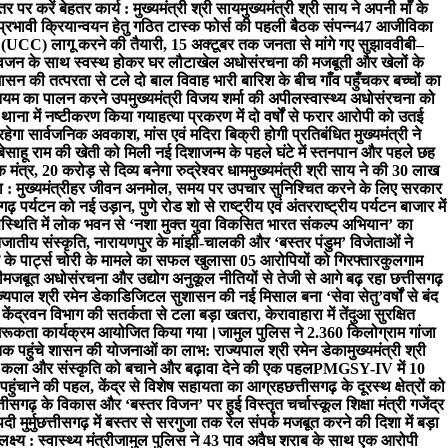
 पर करें बेहतर कार्य : मुख्यमंत्री श्री साय
मुख्यमंत्री श्री साय ने अपनी माँ के
्रभावी क्रियान्वयन हेतु गठित टास्क फोर्स की पहली बैठक संपन्न
47 आजीविका
ा (UCC) लागू करने की तैयारी, 15 अक्टूबर तक जनता से मांगे गए सुझाव
वीबी–
ो वजन के साथ स्वस्थ होकर घर लौटा
खेल अधोसंरचना की मजबूती और खेलों के
ासन की तत्परता से टले दो बाल विवाह भारी बारिश के बीच गाँव पहुँचकर बच्चों का
नियम का पालन करने उपमुख्यमंत्री विजय शर्मा की अपील
स्वास्थ्य अधोसंरचना को
थाना में नष्टीकरण किया गया
हत्या प्रकरण में दो वर्षों से फरार आरोपी को उतई
रहेगा सार्वजनिक अवकाश, मांस एवं मदिरा बिक्री होगी प्रतिबंधित मुख्यमंत्री ने
ाहू राम की खेती को मिली नई दिशा
जन्म के पहले घंटे में स्तनपान और पहले छह
ंत्र, 20 करोड़ से दिव्य बनेगा रुद्रेश्वर धाम
मुख्यमंत्री श्री साय ने की 30 लाख
: मुख्यमंत्री
हर जीवन अनमोल, समय पर उपचार सुनिश्चित करने के लिए सरकार
ीसगढ़ पर्यटन को नई उड़ान, पुणे रोड शो से राष्ट्रीय एवं अंतरराष्ट्रीय पर्यटन बाजार में
 उपस्थिति में लोक भवन से ‘नशा मुक्त युवा विकसित भारत संकल्प अभियान’ का
जनजातीय संस्कृति, नारायणपुर के मांझी-चालकी और ‘बस्तर पंडुम’ विजेताओं ने
 के पार्ट्स चोरी के मामले का सफल खुलासा 05 आरोपियों को गिरफ्तार
कुलगाम
ी
मजबूत अधोसंरचना और उद्योग अनुकूल नीतियों से तेजी से आगे बढ़ रहा छत्तीसगढ़
ाज्यपाल श्री रमेन डेका
​डिजिटल सुशासन की नई मिसाल बना ‘सेवा सेतु’
वर्षों से बंद
ेंद्र
वन विभाग की सतर्कता से टला बड़ा खतरा, केरावाहारा में तेंदुआ सुरक्षित
त जागरूकता कार्यक्रम आयोजित किया गया।
जामुल पुलिस ने 2.360 किलोग्राम गांजा
तक पहुंचे शासन की योजनाओं का लाभ: राज्यपाल श्री रमेन डेका
मुख्यमंत्री श्री
कला और संस्कृति को बचाने और बढ़ावा देने की एक पहल
PMGSY-IV में 10
 पहुंचाने की पहल, केंद्र से विशेष सहायता का आग्रह
छत्तीसगढ़ के दूरस्थ क्षेत्रों को
ट, छत्तीसगढ़ के विकास और ‘बस्तर विजन’ पर हुई विस्तृत चर्चा
स्कूल शिक्षा मंत्री गजेंद्र
 मुर्मु
छत्तीसगढ़ में बस्तर से सरगुजा तक रेल संपर्क मजबूत करने की दिशा में बड़ा
ष्य : स्वास्थ्य मंत्री
जामुल पुलिस ने 43 पाव अवैध शराब के साथ एक आरोपी