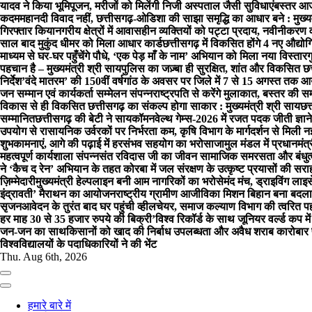
यादव ने किया भूमिपूजन, मरीजों को मिलेंगी निजी अस्पताल जैसी सुविधाएं
बस्तर आज श
कदम
महानदी विवाद नहीं, छत्तीसगढ़-ओडिशा की साझा समृद्धि का आधार बने : मुख्यमं
गिरफ्तार किया
नगरीय क्षेत्रों में आवासहीन व्यक्तियों को पट्टा प्रदाय, नवीनीकरण
साल बाद मुकुंद धीमर को मिला आधार कार्ड
छत्तीसगढ़ में विकसित होंगे 4 नए औद्योग
माध्यम से घर-घर पहुँचेंगे पौधे, ‘एक पेड़ माँ के नाम’ अभियान को मिला नया विस्तार
ग
पहचान है – मुख्यमंत्री श्री साय
पुलिस का जज़्बा ही सुरक्षित, शांत और विकसित छत
निर्देश
’वंदे मातरम’ की 150वीं वर्षगांठ के अवसर पर जिले में 7 से 15 अगस्त तक आय
जन सम्मान एवं कार्यकर्ता सम्मेलन संपन्न
राष्ट्रपति से करेंगे मुलाकात, बस्तर की स
विकास से ही विकसित छत्तीसगढ़ का संकल्प होगा साकार : मुख्यमंत्री श्री साय
छत
सम्मानित
छत्तीसगढ़ की बेटी ने सायकॉमनवेल्थ गेम्स-2026 में रजत पदक जीती ज्ञान
उपयोग से रासायनिक उर्वरकों पर निर्भरता कम, कृषि विभाग के मार्गदर्शन से मिली न
शुभकामनाएं, आगे की पढ़ाई में हरसंभव सहयोग का भरोसा
जामुल मंडल में प्रधानमं
महत्वपूर्ण कार्यशाला संपन्नसंत रविदास जी का जीवन सामाजिक समरसता और बंधु
ने ‘कैच द रेन’ अभियान के तहत कोरबा में जल संरक्षण के उत्कृष्ट प्रयासों की सर
ज़िम्मेदारी
मुख्यमंत्री हेल्पलाइन बनी आम नागरिकों का भरोसेमंद मंच, ड्राइविंग ल
इंद्रावती’ मैराथन का आयोजन
राष्ट्रीय ग्रामीण आजीविका मिशन बिहान बना बदला
सृजन
आवेदन के तुरंत बाद घर पहुंची व्हीलचेयर, समाज कल्याण विभाग की त्वरित 
हर माह 30 से 35 हजार रुपये की बिक्री’
विश्व रिकॉर्ड के साथ जूनियर वर्ल्ड कप में
जन-जन का साथ
किसानों को खाद की निर्बाध उपलब्धता और अवैध शराब कारोबार पर
विश्वविद्यालयों के पदाधिकारियों ने की भेंट
Thu. Aug 6th, 2026
हमारे बारे में