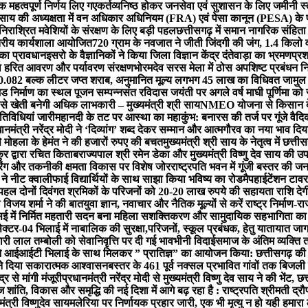
ेक महत्वपूर्ण निर्णय लिए गए
कर्तव्यनिष्ठ होकर जनसेवा एवं सुशासन के लिए जमीनी स्तर
री साय की अध्यक्षता में वन अधिकार अधिनियम (FRA) एवं पेसा कानून (PESA) के प
 निराश्रित मवेशियों के संरक्षण के लिए बड़ी पहल
छत्तीसगढ़ में समान नागरिक संहित
्तरीय कार्यशाला आयोजित
720 ग्राम के नवजात ने जीती जिंदगी की जंग, 1.4 किल
 का प्रावधान
इसरो के वैज्ञानिकों ने किया जिला विज्ञान केंद्र दंतेवाड़ा का भ्रमण
प्रश
गा हरित आवरण और पर्यावरण संरक्षण
भोरमदेव सरस मेला में ठोस अपशिष्ट प्रबंधन 
5480.082 बल्क लीटर जप्त शराब, अनुमानित मूल्य लगभग 45 लाख का विधिवत जामुल 
ेड निर्माण का स्थल पूजन सम्पन्न
संत रविदास जयंती पर अगले वर्ष माघी पूर्णिमा को 
खेती बनेगी अधिक लाभकारी – मुख्यमंत्री श्री साय
NMEO योजना से किसान बेस
तिविधियां जारी
महानदी के तट पर आस्था का महाकुंभ: बनारस की तर्ज पर गूंजे वैदिक म
धानमंत्री नरेंद्र मोदी ने ‘दिव्यांग’ शब्द देकर सम्मान और आत्मगौरव का नया भाव दिया 
से मोहला के हेमंत ने की हजारों रुपए की बचत
मुख्यमंत्री श्री साय के नेतृत्व में छत्त
ुर द्वारा रचित किताब
राज्यपाल श्री रमेन डेका और मुख्यमंत्री विष्णु देव साय की
िटरिंग और तकनीकी क्षमता विकास पर विशेष जोर
राष्ट्रपति भवन में गूंजी बस्तर की 
 ने नीट क्वालीफाई विद्यार्थियों के साथ साझा किया भविष्य का रोडमैप
हाईटेंशन टावर
पहल दोनों दिवंगत श्रमिकों के परिजनों को 20-20 लाख रुपये की सहायता राशि देग
ी विजय शर्मा ने की बात
युवा ज्ञान, नवाचार और नैतिक मूल्यों से करें राष्ट्र निर्माण-र
ई में निर्मित महतारी सदन बना महिला सशक्तिकरण और सामुदायिक सहभागिता का क
सेक्टर-04 भिलाई में नाबालिक की सुरक्षा,परिजनों, स्कूल प्रबंधक, हेतु याताया
 लाल तम्बोली को सेवानिवृत्ति पर दी गई भावभीनी विदाई
समाज के अंतिम व्यक्ति 
 आईआईटी भिलाई के साथ मिलकर ” प्रातिज्ञ” का आयोजन किया: छत्तीसगढ़ की 
न ने दिया सकारात्मक आश्वासन
बस्तर के 461 पूर्व नक्सल प्रभावित गांवों तक बिजली
 से मांगी मंजूरी
प्रधानमंत्री नरेंद्र मोदी से मुख्यमंत्री विष्णु देव साय ने की भें
ांति, विकास और समृद्धि की नई दिशा में आगे बढ़ रहा है : राष्ट्रपति श्रीमती द्रौपदी
त्री विष्णुदेव साय
मलेरिया पर निर्णायक प्रहार जारी, एक भी मृत्यु न हो यही हमारा लक्