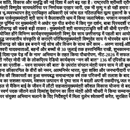
ांति, विकास और समृद्धि की नई दिशा में आगे बढ़ रहा है : राष्ट्रपति श्रीमती द्रौपदी
त्री विष्णुदेव साय
मलेरिया पर निर्णायक प्रहार जारी, एक भी मृत्यु न हो यही हमारा लक्
 व भू-व्यवस्थापन हेतु प्राधिकृत अधिकारी एवं जांच दल गठित
उचित मूल्य दुकानों के 
िक पार्क
मुख्यमंत्री श्री साय ने कैलाशपति धाम में किया जलाभिषेक: भगवान मनकामे
ुरु पूर्णिमा पर मुख्यमंत्री ने अघोर गुरु पीठ बनोरा में किए गुरु दर्शन, बाबा प्रियदर्शी
्तीसगढ़ की सबसे बड़ी ताकत : मुख्यमंत्री श्री साय
पट्टाधृति सर्वे की धीमी प्रग
ोजित होंगे विभिन्न कार्यक्रम
मुख्यमंत्री विष्णु देव साय छत्तीसगढ़ में पहली बार आयोज
मृद्ध जनजातीय संस्कृति से कराएंगे परिचित
मुख्यमंत्री विष्णुदेव साय ने भोरमदेव धा
्तीसगढ़ को खेल हब बनाने नई सोच और विजन के साथ करें काम – अरुण साव
ई-ऑफि
ेश्वरी यादव
माताओं, बहनों और बच्चों से 30 जुलाई तक हस्तनिर्मित राखी, शुभकाम
ई दिशा
‘एक पेड़ माँ के नाम’ अभियान के तहत किया पौधारोपण, नीट-2026 में सफल वि
त्री नरेंद्र मोदी जी के लोकप्रिय रेडियो कार्यक्रम “मन की बात” 136 वाँ एपि
त्व का प्रतीक – पवन साय
मन की बात’ के उपरांत संगठन मंत्री पवन साय ने ली बू
ाहना की
कारगिल के वीरों को नमन, आत्मनिर्भर भारत, युवा शक्ति और जनभागीदारी पर
ाइसेंस की शिकायतों का हुआ समयबद्ध समाधान
एक वर्ष तक परिजनों की तलाश के बाद 
व का सशक्त माध्यम, मशरूम उत्पादन से पुष्पा साव ने बदली अपनी तकदीर
भू-जल स
पहल से मैकिन बाई के जीवन में लौटी सहजता
मुख्यमंत्री कौशल विकास योजना से बद
 स्वर्ण पदक जीतने वाले दिव्यांशु देवांगन का वित्त मंत्री ओपी चौधरी ने किया सम्मान
म
 संयुक्त अभियान चलाने के दिए निर्देश
दुर्ग में मिला दुर्लभ श्वेतवर्णी करैत, सुरक्ष