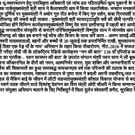
 व भू-व्यवस्थापन हेतु प्राधिकृत अधिकारी एवं जांच दल गठित
उचित मूल्य दुकानों के 
िक पार्क
मुख्यमंत्री श्री साय ने कैलाशपति धाम में किया जलाभिषेक: भगवान मनकामे
ुरु पूर्णिमा पर मुख्यमंत्री ने अघोर गुरु पीठ बनोरा में किए गुरु दर्शन, बाबा प्रियदर्शी
्तीसगढ़ की सबसे बड़ी ताकत : मुख्यमंत्री श्री साय
पट्टाधृति सर्वे की धीमी प्रग
ोजित होंगे विभिन्न कार्यक्रम
मुख्यमंत्री विष्णु देव साय छत्तीसगढ़ में पहली बार आयोज
मृद्ध जनजातीय संस्कृति से कराएंगे परिचित
मुख्यमंत्री विष्णुदेव साय ने भोरमदेव धा
्तीसगढ़ को खेल हब बनाने नई सोच और विजन के साथ करें काम – अरुण साव
ई-ऑफि
ेश्वरी यादव
माताओं, बहनों और बच्चों से 30 जुलाई तक हस्तनिर्मित राखी, शुभकाम
ई दिशा
‘एक पेड़ माँ के नाम’ अभियान के तहत किया पौधारोपण, नीट-2026 में सफल वि
त्री नरेंद्र मोदी जी के लोकप्रिय रेडियो कार्यक्रम “मन की बात” 136 वाँ एपि
त्व का प्रतीक – पवन साय
मन की बात’ के उपरांत संगठन मंत्री पवन साय ने ली बू
ाहना की
कारगिल के वीरों को नमन, आत्मनिर्भर भारत, युवा शक्ति और जनभागीदारी पर
ाइसेंस की शिकायतों का हुआ समयबद्ध समाधान
एक वर्ष तक परिजनों की तलाश के बाद 
व का सशक्त माध्यम, मशरूम उत्पादन से पुष्पा साव ने बदली अपनी तकदीर
भू-जल स
पहल से मैकिन बाई के जीवन में लौटी सहजता
मुख्यमंत्री कौशल विकास योजना से बद
 स्वर्ण पदक जीतने वाले दिव्यांशु देवांगन का वित्त मंत्री ओपी चौधरी ने किया सम्मान
म
 संयुक्त अभियान चलाने के दिए निर्देश
दुर्ग में मिला दुर्लभ श्वेतवर्णी करैत, सुरक्ष