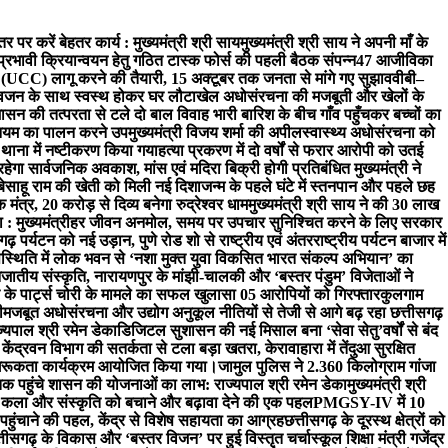
 पर करें बेहतर कार्य : मुख्यमंत्री श्री साय
मुख्यमंत्री श्री साय ने अपनी माँ के
्रभावी क्रियान्वयन हेतु गठित टास्क फोर्स की पहली बैठक संपन्न
47 आजीविका
ा (UCC) लागू करने की तैयारी, 15 अक्टूबर तक जनता से मांगे गए सुझाव
वीबी–
ो वजन के साथ स्वस्थ होकर घर लौटा
खेल अधोसंरचना की मजबूती और खेलों के
ासन की तत्परता से टले दो बाल विवाह भारी बारिश के बीच गाँव पहुँचकर बच्चों का
नियम का पालन करने उपमुख्यमंत्री विजय शर्मा की अपील
स्वास्थ्य अधोसंरचना को
थाना में नष्टीकरण किया गया
हत्या प्रकरण में दो वर्षों से फरार आरोपी को उतई
रहेगा सार्वजनिक अवकाश, मांस एवं मदिरा बिक्री होगी प्रतिबंधित मुख्यमंत्री ने
ाहू राम की खेती को मिली नई दिशा
जन्म के पहले घंटे में स्तनपान और पहले छह
ंत्र, 20 करोड़ से दिव्य बनेगा रुद्रेश्वर धाम
मुख्यमंत्री श्री साय ने की 30 लाख
: मुख्यमंत्री
हर जीवन अनमोल, समय पर उपचार सुनिश्चित करने के लिए सरकार
ीसगढ़ पर्यटन को नई उड़ान, पुणे रोड शो से राष्ट्रीय एवं अंतरराष्ट्रीय पर्यटन बाजार में
 उपस्थिति में लोक भवन से ‘नशा मुक्त युवा विकसित भारत संकल्प अभियान’ का
जनजातीय संस्कृति, नारायणपुर के मांझी-चालकी और ‘बस्तर पंडुम’ विजेताओं ने
 के पार्ट्स चोरी के मामले का सफल खुलासा 05 आरोपियों को गिरफ्तार
कुलगाम
ी
मजबूत अधोसंरचना और उद्योग अनुकूल नीतियों से तेजी से आगे बढ़ रहा छत्तीसगढ़
ाज्यपाल श्री रमेन डेका
​डिजिटल सुशासन की नई मिसाल बना ‘सेवा सेतु’
वर्षों से बंद
ेंद्र
वन विभाग की सतर्कता से टला बड़ा खतरा, केरावाहारा में तेंदुआ सुरक्षित
त जागरूकता कार्यक्रम आयोजित किया गया।
जामुल पुलिस ने 2.360 किलोग्राम गांजा
तक पहुंचे शासन की योजनाओं का लाभ: राज्यपाल श्री रमेन डेका
मुख्यमंत्री श्री
कला और संस्कृति को बचाने और बढ़ावा देने की एक पहल
PMGSY-IV में 10
 पहुंचाने की पहल, केंद्र से विशेष सहायता का आग्रह
छत्तीसगढ़ के दूरस्थ क्षेत्रों को
ट, छत्तीसगढ़ के विकास और ‘बस्तर विजन’ पर हुई विस्तृत चर्चा
स्कूल शिक्षा मंत्री गजेंद्र