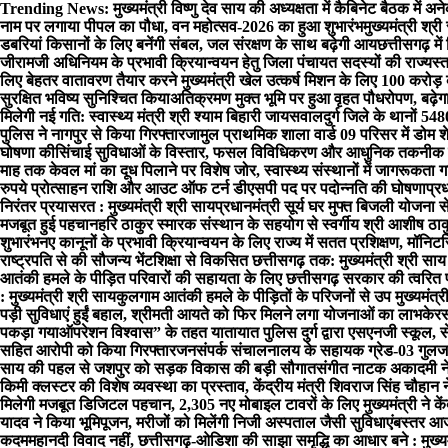
Skip
Trending News:
मुख्यमंत्री विष्णु देव साय की अध्यक्षता में कैबिनेट बैठक में अन
to
नाम पर लगाया पीपल का पौधा, वन महोत्सव-2026 का हुआ शुभारंभ
मुख्यमंत्री श्
content
डबरियां किसानों के लिए बनेंगी संबल, जल संरक्षण के साथ बढ़ेगी आय
छत्तीसगढ़ में
जीरामजी अधिनियम के प्रभावी क्रियान्वयन हेतु जिला पंचायत सदस्यों की राज्यस
लिए बेहतर वातावरण तैयार करने मुख्यमंत्री खेल उत्कर्ष मिशन के लिए 100 करोड़
सुरक्षित भविष्य सुनिश्चित किया
अतिक्रमण मुक्त भूमि पर हुआ वृहत पौधरोपण, बढ़े
मिलेगी नई गति: स्वास्थ्य मंत्री श्री श्याम बिहारी जायसवाल
दुर्ग जिले के थानों 
पुलिस ने नागपुर से किया गिरफ्तार
जामुल प्राथमिक शाला वार्ड 09 परिसर में डोम श
घोषणा की
सिंचाई सुविधाओं के विस्तार, फसल विविधिकरण और आधुनिक तकनीक से 
माह तक केवल मां का दूध पिलाने पर विशेष जोर, स्वास्थ्य संस्थानों में जागरूकता ग
रुपये प्रोत्साहन राशि और आउट ऑफ टर्न डीएसपी पद पर पदोन्नति की घोषणा
प्र
निरंतर प्रयासरत : मुख्यमंत्री श्री साय
प्रधानमंत्री सूर्य घर मुफ्त बिजली योजना 
मजबूत हुई पहचान
हरि ठाकुर स्मारक संस्थान के सहयोग से स्वर्गीय श्री आशीष ठाक
शुभारंभ
नए कानूनों के प्रभावी क्रियान्वयन के लिए राज्य में सतत प्रशिक्षण, मॉन
राष्ट्रपति से की सौजन्य भेंट
शिक्षा से विकसित छत्तीसगढ़ तक: मुख्यमंत्री श्री साय
आतंकी हमले के पीड़ित परिवारों की सहायता के लिए छत्तीसगढ़ सरकार की त्वरित 
: मुख्यमंत्री श्री साय
कुलगाम आतंकी हमले के पीड़ितों के परिजनों से उप मुख्यमंत्र
पड़ी सुविधाएं हुईं बहाल, श्रीमती आयते को फिर मिलने लगा योजनाओं का लाभ
केरस
पकड़ा गया
ऑपरेशन विश्वास” के तहत यातायात पुलिस दुर्ग द्वारा एसएनजी स्कूल, 
सहित आरोपी को किया गिरफ्तार
जनसंपर्क संचालनालय के सहायक ग्रेड-03 गुलजारी
साय की पहल से जशपुर को सड़क विकास की बड़ी सौगात
संगीत नाटक अकादमी ने
किमी क्लस्टर की विशेष व्यवस्था का प्रस्ताव, केंद्रीय मंत्री शिवराज सिंह चौहा
मिलेगी मजबूत डिजिटल पहचान, 2,305 नए मोबाइल टावरों के लिए मुख्यमंत्री ने केंद्र
यादव ने किया भूमिपूजन, मरीजों को मिलेंगी निजी अस्पताल जैसी सुविधाएं
बस्तर आज श
कदम
महानदी विवाद नहीं, छत्तीसगढ़-ओडिशा की साझा समृद्धि का आधार बने : मुख्यमं