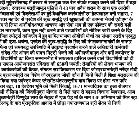
 मुर्मु
छत्तीसगढ़ में बस्तर से सरगुजा तक रेल संपर्क मजबूत करने की दिशा में बड़ा
ष्य : स्वास्थ्य मंत्री
जामुल पुलिस ने 43 पाव अवैध शराब के साथ एक आरोपी
संचालकों एवं विक्रेताओं पर हुई वैधानिक कार्रवाई
सीएम हेल्पलाइन बनी सहारा, 7
श्वर महादेव से प्रदेश की सुख-समृद्धि एवं खुशहाली की कामना
‘नेचर्स एटीएम’ के
 राम से लिया आशीर्वाद
अच्छा आचरण और सेवा भाव ही एक डॉक्टर की सबसे बड़ी
ति पर नाराजगी, काम शुरू नही करने वाले पटवारियों को नोटिस जारी करने के दिए
ित स्पोर्ट्स कॉन्क्लेव में हुए शामिल
भाजपा ओबीसी मोर्चा का संभाग स्तरीय प्रबुद्ध
म में की पूजा-अर्चना, प्रदेश की सुख-समृद्धि के लिए की मंगलकामना
गांवों के समग्र
स एवं समयबद्ध उपस्थिति में उत्कृष्ट प्रदर्शन करने वाले अधिकारी-कर्मचारी
ना संदेश और आंगन की पावन मिट्टी भेजने की अपील
जीवामृत और वर्मी कम्पोस्ट के
द्यार्थियों का किया सम्मान
नीट में सफलता हासिल करने वाले विद्यार्थियों को दी
सोड का सफल आयोजन
संत रविदास की 650वीं जयंती: तैयारियों को लेकर भाजपा की
थ कार्यकर्ताओं की बैठक, संगठन सशक्तिकरण पर दिया जोर
प्रधानमंत्री नरेंद्र मोदी
 प्रधानमंत्री का विशेष जोर
प्रल्हाद जोशी कौन हैं जिन्हें मिली है शिक्षा मंत्रालय की
किया गया फॉस्टर केयर प्लेसमेंट
अंतरराष्ट्रीय बाघ दिवस पर होगा ‘रन फॉर
्तर बढ़ा, 10 हेक्टेयर भूमि को मिली सिंचाई, 1671 मानवदिवस का हुआ रोजगार
ली नीलिमा की जिंदगी
मुद्रा योजना से मिले ऋण से बढ़ाया किराना व्यवसाय, आज
ुख्यमंत्री विष्णुदेव साय के नेतृत्व में ‘एक पेड़ मां के नाम 3.0’ अभियान को मिल रहा
ित रेस्क्यू के बाद प्राकृतिक आवास में छोड़ा गया
राज्यपाल श्री डेका से निजी