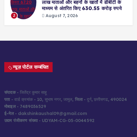
लाख माताओं और बहनों के खातों में डीबीटी के
माध्यम से अंतरित किए 630.55 करोड़ रुपये
August 7, 2026
2
न्यूज़ पोर्टल सम्बंधित
संपादक
- जितेंद्र कुमार साहू
पता
- वार्ड क्रमांक - 10, सुभाष नगर, जामुल,
जिला
- दुर्ग, छत्तीसगढ, 490024
मोबाइल
- 7489036529
ई-मेल
- dakshinkaushal09@gmail.com
उद्यम पंजीकरण संख्या
- UDYAM-CG-05-0044592