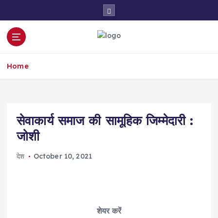
S
k
i
p
t
o
Home
c
o
n
t
e
सेवाकार्य समाज की सामूहिक जिम्मेदारी :
n
जोशी
t
देश
October 10, 2021
शेयर करें