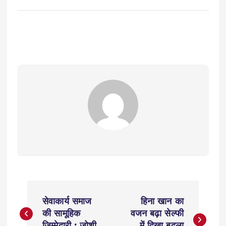
P
सेवाकार्य समाज
हिना खान का
o
की सामूहिक
वजन बढ़ा सेल्फी
जिम्मेदारी : जोशी
में दिखा बदला