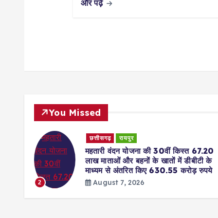
और पढ़ें
You Missed
छत्तीसगढ़
रायपुर
67.20
कोसा की चमक अब वैश्विक बाजार तक :
टी के
मुख्यमंत्री ने लॉन्च किया छत्तीसगढ़ का प्रीमिय
ुपये
हैंडलूम ब्रांड ‘कोशल फैब’
August 7, 2026
3