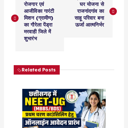
o
रोजगार एवं
घर योजना से
आजीविका गारंटी
राजनांदगांव का
s
मिशन (ग्रामीण)
साहू परिवार बना
का गौरेला पेंड्रा
ऊर्जा आत्मनिर्भर
t
मरवाही जिले में
शुभारंभ
n
a
Related Posts
v
i
g
a