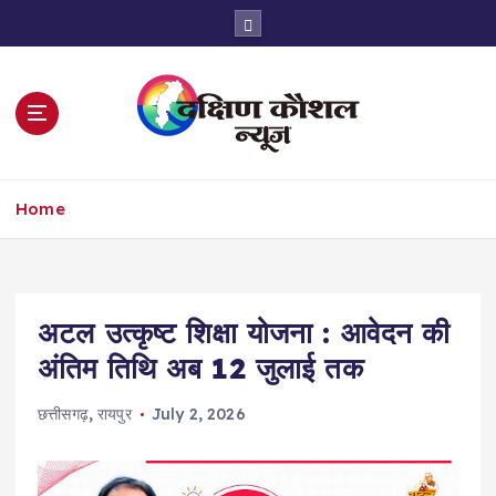
S
k
i
p
t
o
c
o
Home
n
t
e
n
t
अटल उत्कृष्ट शिक्षा योजना : आवेदन की
अंतिम तिथि अब 12 जुलाई तक
छत्तीसगढ़
,
रायपुर
July 2, 2026