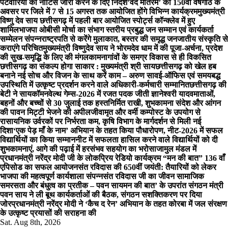
पटवारियों को नोटिस जारी करने के दिए निर्देश
’वंदे मातरम’ की 150वीं वर्षगांठ के
अवसर पर जिले में 7 से 15 अगस्त तक आयोजित होंगे विभिन्न कार्यक्रम
मुख्यमंत्री
विष्णु देव साय छत्तीसगढ़ में पहली बार आयोजित स्पोर्ट्स कॉन्क्लेव में हुए
शामिल
भाजपा ओबीसी मोर्चा का संभाग स्तरीय प्रबुद्ध जन सम्मान एवं कार्यकर्ता
सम्मेलन संपन्न
राष्ट्रपति से करेंगे मुलाकात, बस्तर की समृद्ध जनजातीय संस्कृति से
कराएंगे परिचित
मुख्यमंत्री विष्णुदेव साय ने भोरमदेव धाम में की पूजा-अर्चना, प्रदेश
की सुख-समृद्धि के लिए की मंगलकामना
गांवों के समग्र विकास से ही विकसित
छत्तीसगढ़ का संकल्प होगा साकार : मुख्यमंत्री श्री साय
छत्तीसगढ़ को खेल हब
बनाने नई सोच और विजन के साथ करें काम – अरुण साव
ई-ऑफिस एवं समयबद्ध
उपस्थिति में उत्कृष्ट प्रदर्शन करने वाले अधिकारी-कर्मचारी सम्मानित
छत्तीसगढ़ की
बेटी ने सायकॉमनवेल्थ गेम्स-2026 में रजत पदक जीती ज्ञानेश्वरी यादव
माताओं,
बहनों और बच्चों से 30 जुलाई तक हस्तनिर्मित राखी, शुभकामना संदेश और आंगन
की पावन मिट्टी भेजने की अपील
जीवामृत और वर्मी कम्पोस्ट के उपयोग से
रासायनिक उर्वरकों पर निर्भरता कम, कृषि विभाग के मार्गदर्शन से मिली नई
दिशा
‘एक पेड़ माँ के नाम’ अभियान के तहत किया पौधारोपण, नीट-2026 में सफल
विद्यार्थियों का किया सम्मान
नीट में सफलता हासिल करने वाले विद्यार्थियों को दी
शुभकामनाएं, आगे की पढ़ाई में हरसंभव सहयोग का भरोसा
जामुल मंडल में
प्रधानमंत्री नरेंद्र मोदी जी के लोकप्रिय रेडियो कार्यक्रम “मन की बात” 136 वाँ
एपिसोड का सफल आयोजन
संत रविदास की 650वीं जयंती: तैयारियों को लेकर
भाजपा की महत्वपूर्ण कार्यशाला संपन्नसंत रविदास जी का जीवन सामाजिक
समरसता और बंधुत्व का प्रतीक – पवन साय
मन की बात’ के उपरांत संगठन मंत्री
पवन साय ने ली बूथ कार्यकर्ताओं की बैठक, संगठन सशक्तिकरण पर दिया
जोर
प्रधानमंत्री नरेंद्र मोदी ने ‘कैच द रेन’ अभियान के तहत कोरबा में जल संरक्षण
के उत्कृष्ट प्रयासों की सराहना की
Sat. Aug 8th, 2026