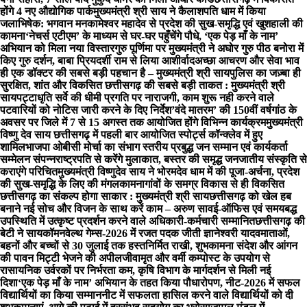
होंगे 4 नए औद्योगिक पार्क
मुख्यमंत्री श्री साय ने कैलाशपति धाम में किया
जलाभिषेक: भगवान मनकामेश्वर महादेव से प्रदेश की सुख-समृद्धि एवं खुशहाली की
कामना
‘नेचर्स एटीएम’ के माध्यम से घर-घर पहुँचेंगे पौधे, ‘एक पेड़ माँ के नाम’
अभियान को मिला नया विस्तार
गुरु पूर्णिमा पर मुख्यमंत्री ने अघोर गुरु पीठ बनोरा में
किए गुरु दर्शन, बाबा प्रियदर्शी राम से लिया आशीर्वाद
अच्छा आचरण और सेवा भाव
ही एक डॉक्टर की सबसे बड़ी पहचान है – मुख्यमंत्री श्री साय
पुलिस का जज़्बा ही
सुरक्षित, शांत और विकसित छत्तीसगढ़ की सबसे बड़ी ताकत : मुख्यमंत्री श्री
साय
पट्टाधृति सर्वे की धीमी प्रगति पर नाराजगी, काम शुरू नही करने वाले
पटवारियों को नोटिस जारी करने के दिए निर्देश
’वंदे मातरम’ की 150वीं वर्षगांठ के
अवसर पर जिले में 7 से 15 अगस्त तक आयोजित होंगे विभिन्न कार्यक्रम
मुख्यमंत्री
विष्णु देव साय छत्तीसगढ़ में पहली बार आयोजित स्पोर्ट्स कॉन्क्लेव में हुए
शामिल
भाजपा ओबीसी मोर्चा का संभाग स्तरीय प्रबुद्ध जन सम्मान एवं कार्यकर्ता
सम्मेलन संपन्न
राष्ट्रपति से करेंगे मुलाकात, बस्तर की समृद्ध जनजातीय संस्कृति से
कराएंगे परिचित
मुख्यमंत्री विष्णुदेव साय ने भोरमदेव धाम में की पूजा-अर्चना, प्रदेश
की सुख-समृद्धि के लिए की मंगलकामना
गांवों के समग्र विकास से ही विकसित
छत्तीसगढ़ का संकल्प होगा साकार : मुख्यमंत्री श्री साय
छत्तीसगढ़ को खेल हब
बनाने नई सोच और विजन के साथ करें काम – अरुण साव
ई-ऑफिस एवं समयबद्ध
उपस्थिति में उत्कृष्ट प्रदर्शन करने वाले अधिकारी-कर्मचारी सम्मानित
छत्तीसगढ़ की
बेटी ने सायकॉमनवेल्थ गेम्स-2026 में रजत पदक जीती ज्ञानेश्वरी यादव
माताओं,
बहनों और बच्चों से 30 जुलाई तक हस्तनिर्मित राखी, शुभकामना संदेश और आंगन
की पावन मिट्टी भेजने की अपील
जीवामृत और वर्मी कम्पोस्ट के उपयोग से
रासायनिक उर्वरकों पर निर्भरता कम, कृषि विभाग के मार्गदर्शन से मिली नई
दिशा
‘एक पेड़ माँ के नाम’ अभियान के तहत किया पौधारोपण, नीट-2026 में सफल
विद्यार्थियों का किया सम्मान
नीट में सफलता हासिल करने वाले विद्यार्थियों को दी