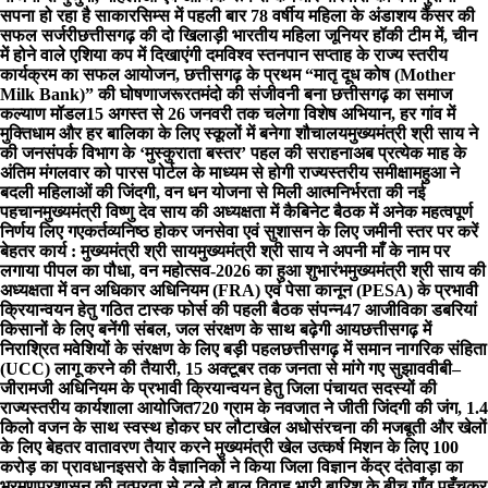
सपना हो रहा है साकार
सिम्स में पहली बार 78 वर्षीय महिला के अंडाशय कैंसर की
सफल सर्जरी
छत्तीसगढ़ की दो खिलाड़ी भारतीय महिला जूनियर हॉकी टीम में, चीन
में होने वाले एशिया कप में दिखाएंगी दम
विश्व स्तनपान सप्ताह के राज्य स्तरीय
कार्यक्रम का सफल आयोजन, छत्तीसगढ़ के प्रथम “मातृ दूध कोष (Mother
Milk Bank)” की घोषणा
जरूरतमंदो की संजीवनी बना छत्तीसगढ़ का समाज
कल्याण मॉडल
15 अगस्त से 26 जनवरी तक चलेगा विशेष अभियान, हर गांव में
मुक्तिधाम और हर बालिका के लिए स्कूलों में बनेगा शौचालय
मुख्यमंत्री श्री साय ने
की जनसंपर्क विभाग के ‘मुस्कुराता बस्तर’ पहल की सराहना
अब प्रत्येक माह के
अंतिम मंगलवार को पारस पोर्टल के माध्यम से होगी राज्यस्तरीय समीक्षा
महुआ ने
बदली महिलाओं की जिंदगी, वन धन योजना से मिली आत्मनिर्भरता की नई
पहचान
मुख्यमंत्री विष्णु देव साय की अध्यक्षता में कैबिनेट बैठक में अनेक महत्वपूर्ण
निर्णय लिए गए
कर्तव्यनिष्ठ होकर जनसेवा एवं सुशासन के लिए जमीनी स्तर पर करें
बेहतर कार्य : मुख्यमंत्री श्री साय
मुख्यमंत्री श्री साय ने अपनी माँ के नाम पर
लगाया पीपल का पौधा, वन महोत्सव-2026 का हुआ शुभारंभ
मुख्यमंत्री श्री साय की
अध्यक्षता में वन अधिकार अधिनियम (FRA) एवं पेसा कानून (PESA) के प्रभावी
क्रियान्वयन हेतु गठित टास्क फोर्स की पहली बैठक संपन्न
47 आजीविका डबरियां
किसानों के लिए बनेंगी संबल, जल संरक्षण के साथ बढ़ेगी आय
छत्तीसगढ़ में
निराश्रित मवेशियों के संरक्षण के लिए बड़ी पहल
छत्तीसगढ़ में समान नागरिक संहिता
(UCC) लागू करने की तैयारी, 15 अक्टूबर तक जनता से मांगे गए सुझाव
वीबी–
जीरामजी अधिनियम के प्रभावी क्रियान्वयन हेतु जिला पंचायत सदस्यों की
राज्यस्तरीय कार्यशाला आयोजित
720 ग्राम के नवजात ने जीती जिंदगी की जंग, 1.4
किलो वजन के साथ स्वस्थ होकर घर लौटा
खेल अधोसंरचना की मजबूती और खेलों
के लिए बेहतर वातावरण तैयार करने मुख्यमंत्री खेल उत्कर्ष मिशन के लिए 100
करोड़ का प्रावधान
इसरो के वैज्ञानिकों ने किया जिला विज्ञान केंद्र दंतेवाड़ा का
भ्रमण
प्रशासन की तत्परता से टले दो बाल विवाह भारी बारिश के बीच गाँव पहुँचकर