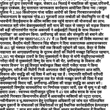
पुलिस दुर्ग द्वारा एसएनजी स्कूल, सेक्टर-04 भिलाई में नाबालिक की सुरक्षा,परिजनों,
स्कूल प्रबंधक, हेतु यातायात जागरूकता कार्यक्रम आयोजित किया गया।
जामुल
पुलिस ने 2.360 किलोग्राम गांजा सहित आरोपी को किया गिरफ्तार
जनसंपर्क
संचालनालय के सहायक ग्रेड-03 गुलजारी लाल तम्बोली को सेवानिवृत्ति पर दी गई
भावभीनी विदाई
समाज के अंतिम व्यक्ति तक पहुंचे शासन की योजनाओं का लाभ:
राज्यपाल श्री रमेन डेका
मुख्यमंत्री श्री साय की पहल से जशपुर को सड़क विकास
की बड़ी सौगात
संगीत नाटक अकादमी ने आईआईटी भिलाई के साथ मिलकर ”
प्रातिज्ञ” का आयोजन किया: छत्तीसगढ़ की कला और संस्कृति को बचाने और
बढ़ावा देने की एक पहल
PMGSY-IV में 10 किमी क्लस्टर की विशेष व्यवस्था का
प्रस्ताव, केंद्रीय मंत्री शिवराज सिंह चौहान ने दिया सकारात्मक आश्वासन
बस्तर
के 461 पूर्व नक्सल प्रभावित गांवों तक बिजली पहुंचाने की पहल, केंद्र से विशेष
सहायता का आग्रह
छत्तीसगढ़ के दूरस्थ क्षेत्रों को मिलेगी मजबूत डिजिटल पहचान,
2,305 नए मोबाइल टावरों के लिए मुख्यमंत्री ने केंद्र से मांगी मंजूरी
प्रधानमंत्री
नरेंद्र मोदी से मुख्यमंत्री विष्णु देव साय ने की भेंट, छत्तीसगढ़ के विकास और
‘बस्तर विजन’ पर हुई विस्तृत चर्चा
स्कूल शिक्षा मंत्री गजेंद्र यादव ने किया
भूमिपूजन, मरीजों को मिलेंगी निजी अस्पताल जैसी सुविधाएं
बस्तर आज शांति,
विकास और समृद्धि की नई दिशा में आगे बढ़ रहा है : राष्ट्रपति श्रीमती द्रौपदी
मुर्मु
छत्तीसगढ़ में बस्तर से सरगुजा तक रेल संपर्क मजबूत करने की दिशा में बड़ा
कदम
महानदी विवाद नहीं, छत्तीसगढ़-ओडिशा की साझा समृद्धि का आधार बने :
मुख्यमंत्री विष्णुदेव साय
मलेरिया पर निर्णायक प्रहार जारी, एक भी मृत्यु न हो यही
हमारा लक्ष्य : स्वास्थ्य मंत्री
जामुल पुलिस ने 43 पाव अवैध शराब के साथ एक
आरोपी गिरफ्तार किया
नगरीय क्षेत्रों में आवासहीन व्यक्तियों को पट्टा प्रदाय,
नवीनीकरण व भू-व्यवस्थापन हेतु प्राधिकृत अधिकारी एवं जांच दल गठित
उचित
मूल्य दुकानों के संचालकों एवं विक्रेताओं पर हुई वैधानिक कार्रवाई
सीएम हेल्पलाइन
बनी सहारा, 7 साल बाद मुकुंद धीमर को मिला आधार कार्ड
छत्तीसगढ़ में विकसित