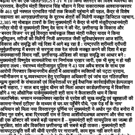
बढ़ावा देने की एक पहल
PMGSY-IV में 10 किमी क्लस्टर की विशेष व्यवस्था का
प्रस्ताव, केंद्रीय मंत्री शिवराज सिंह चौहान ने दिया सकारात्मक आश्वासन
बस्तर
के 461 पूर्व नक्सल प्रभावित गांवों तक बिजली पहुंचाने की पहल, केंद्र से विशेष
सहायता का आग्रह
छत्तीसगढ़ के दूरस्थ क्षेत्रों को मिलेगी मजबूत डिजिटल पहचान,
2,305 नए मोबाइल टावरों के लिए मुख्यमंत्री ने केंद्र से मांगी मंजूरी
प्रधानमंत्री
नरेंद्र मोदी से मुख्यमंत्री विष्णु देव साय ने की भेंट, छत्तीसगढ़ के विकास और
‘बस्तर विजन’ पर हुई विस्तृत चर्चा
स्कूल शिक्षा मंत्री गजेंद्र यादव ने किया
भूमिपूजन, मरीजों को मिलेंगी निजी अस्पताल जैसी सुविधाएं
बस्तर आज शांति,
विकास और समृद्धि की नई दिशा में आगे बढ़ रहा है : राष्ट्रपति श्रीमती द्रौपदी
मुर्मु
छत्तीसगढ़ में बस्तर से सरगुजा तक रेल संपर्क मजबूत करने की दिशा में बड़ा
कदम
महानदी विवाद नहीं, छत्तीसगढ़-ओडिशा की साझा समृद्धि का आधार बने :
मुख्यमंत्री विष्णुदेव साय
मलेरिया पर निर्णायक प्रहार जारी, एक भी मृत्यु न हो यही
हमारा लक्ष्य : स्वास्थ्य मंत्री
जामुल पुलिस ने 43 पाव अवैध शराब के साथ एक
आरोपी गिरफ्तार किया
नगरीय क्षेत्रों में आवासहीन व्यक्तियों को पट्टा प्रदाय,
नवीनीकरण व भू-व्यवस्थापन हेतु प्राधिकृत अधिकारी एवं जांच दल गठित
उचित
मूल्य दुकानों के संचालकों एवं विक्रेताओं पर हुई वैधानिक कार्रवाई
सीएम हेल्पलाइन
बनी सहारा, 7 साल बाद मुकुंद धीमर को मिला आधार कार्ड
छत्तीसगढ़ में विकसित
होंगे 4 नए औद्योगिक पार्क
मुख्यमंत्री श्री साय ने कैलाशपति धाम में किया
जलाभिषेक: भगवान मनकामेश्वर महादेव से प्रदेश की सुख-समृद्धि एवं खुशहाली की
कामना
‘नेचर्स एटीएम’ के माध्यम से घर-घर पहुँचेंगे पौधे, ‘एक पेड़ माँ के नाम’
अभियान को मिला नया विस्तार
गुरु पूर्णिमा पर मुख्यमंत्री ने अघोर गुरु पीठ बनोरा में
किए गुरु दर्शन, बाबा प्रियदर्शी राम से लिया आशीर्वाद
अच्छा आचरण और सेवा भाव
ही एक डॉक्टर की सबसे बड़ी पहचान है – मुख्यमंत्री श्री साय
पुलिस का जज़्बा ही
सुरक्षित, शांत और विकसित छत्तीसगढ़ की सबसे बड़ी ताकत : मुख्यमंत्री श्री
साय
पट्टाधृति सर्वे की धीमी प्रगति पर नाराजगी, काम शुरू नही करने वाले