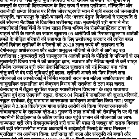
लोक भवन से ‘नशा मुक्त युवा विकसित भारत संकल्प अभियान’ का शुभारंभ
नए
कानूनों के प्रभावी क्रियान्वयन के लिए राज्य में सतत प्रशिक्षण, मॉनिटरिंग और
तकनीकी क्षमता विकास पर विशेष जोर
राष्ट्रपति भवन में गूंजी बस्तर की जनजातीय
संस्कृति, नारायणपुर के मांझी-चालकी और ‘बस्तर पंडुम’ विजेताओं ने राष्ट्रपति से
की सौजन्य भेंट
शिक्षा से विकसित छत्तीसगढ़ तक: मुख्यमंत्री श्री साय ने नीट
क्वालीफाई विद्यार्थियों के साथ साझा किया भविष्य का रोडमैप
हाईटेंशन टावर के
पार्ट्स चोरी के मामले का सफल खुलासा 05 आरोपियों को गिरफ्तार
कुलगाम आतंकी
हमले के पीड़ित परिवारों की सहायता के लिए छत्तीसगढ़ सरकार की त्वरित पहल
दोनों दिवंगत श्रमिकों के परिजनों को 20-20 लाख रुपये की सहायता राशि
देगी
मजबूत अधोसंरचना और उद्योग अनुकूल नीतियों से तेजी से आगे बढ़ रहा
छत्तीसगढ़ : मुख्यमंत्री श्री साय
कुलगाम आतंकी हमले के पीड़ितों के परिजनों से उप
मुख्यमंत्री विजय शर्मा ने की बात
युवा ज्ञान, नवाचार और नैतिक मूल्यों से करें राष्ट्र
निर्माण-राज्यपाल श्री रमेन डेका
​डिजिटल सुशासन की नई मिसाल बना ‘सेवा
सेतु’
वर्षों से बंद पड़ी सुविधाएं हुईं बहाल, श्रीमती आयते को फिर मिलने लगा
योजनाओं का लाभ
केरसई में निर्मित महतारी सदन बना महिला सशक्तिकरण और
सामुदायिक सहभागिता का केंद्र
वन विभाग की सतर्कता से टला बड़ा खतरा,
केरावाहारा में तेंदुआ सुरक्षित पकड़ा गया
ऑपरेशन विश्वास” के तहत यातायात
पुलिस दुर्ग द्वारा एसएनजी स्कूल, सेक्टर-04 भिलाई में नाबालिक की सुरक्षा,परिजनों,
स्कूल प्रबंधक, हेतु यातायात जागरूकता कार्यक्रम आयोजित किया गया।
जामुल
पुलिस ने 2.360 किलोग्राम गांजा सहित आरोपी को किया गिरफ्तार
जनसंपर्क
संचालनालय के सहायक ग्रेड-03 गुलजारी लाल तम्बोली को सेवानिवृत्ति पर दी गई
भावभीनी विदाई
समाज के अंतिम व्यक्ति तक पहुंचे शासन की योजनाओं का लाभ:
राज्यपाल श्री रमेन डेका
मुख्यमंत्री श्री साय की पहल से जशपुर को सड़क विकास
की बड़ी सौगात
संगीत नाटक अकादमी ने आईआईटी भिलाई के साथ मिलकर ”
प्रातिज्ञ” का आयोजन किया: छत्तीसगढ़ की कला और संस्कृति को बचाने और