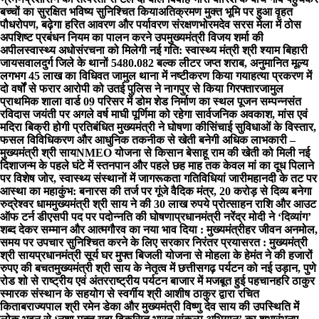
बच्चों का सुरक्षित भविष्य सुनिश्चित किया
अतिक्रमण मुक्त भूमि पर हुआ वृहत
पौधरोपण, बढ़ेगा हरित आवरण और पर्यावरण संरक्षण
भोरमदेव सरस मेला में ठोस
अपशिष्ट प्रबंधन नियम का पालन करने उपमुख्यमंत्री विजय शर्मा की
अपील
स्वास्थ्य अधोसंरचना को मिलेगी नई गति: स्वास्थ्य मंत्री श्री श्याम बिहारी
जायसवाल
दुर्ग जिले के थानों 5480.082 बल्क लीटर जप्त शराब, अनुमानित मूल्य
लगभग 45 लाख का विधिवत जामुल थाना में नष्टीकरण किया गया
हत्या प्रकरण में
दो वर्षों से फरार आरोपी को उतई पुलिस ने नागपुर से किया गिरफ्तार
जामुल
प्राथमिक शाला वार्ड 09 परिसर में डोम शेड निर्माण का स्थल पूजन सम्पन्न
संत
रविदास जयंती पर अगले वर्ष माघी पूर्णिमा को रहेगा सार्वजनिक अवकाश, मांस एवं
मदिरा बिक्री होगी प्रतिबंधित मुख्यमंत्री ने घोषणा की
सिंचाई सुविधाओं के विस्तार,
फसल विविधिकरण और आधुनिक तकनीक से खेती बनेगी अधिक लाभकारी –
मुख्यमंत्री श्री साय
NMEO योजना से किसान बेसाहू राम की खेती को मिली नई
दिशा
जन्म के पहले घंटे में स्तनपान और पहले छह माह तक केवल मां का दूध पिलाने
पर विशेष जोर, स्वास्थ्य संस्थानों में जागरूकता गतिविधियां जारी
महानदी के तट पर
आस्था का महाकुंभ: बनारस की तर्ज पर गूंजे वैदिक मंत्र, 20 करोड़ से दिव्य बनेगा
रुद्रेश्वर धाम
मुख्यमंत्री श्री साय ने की 30 लाख रुपये प्रोत्साहन राशि और आउट
ऑफ टर्न डीएसपी पद पर पदोन्नति की घोषणा
प्रधानमंत्री नरेंद्र मोदी ने ‘दिव्यांग’
शब्द देकर सम्मान और आत्मगौरव का नया भाव दिया : मुख्यमंत्री
हर जीवन अनमोल,
समय पर उपचार सुनिश्चित करने के लिए सरकार निरंतर प्रयासरत : मुख्यमंत्री
श्री साय
प्रधानमंत्री सूर्य घर मुफ्त बिजली योजना से मोहला के हेमंत ने की हजारों
रुपए की बचत
मुख्यमंत्री श्री साय के नेतृत्व में छत्तीसगढ़ पर्यटन को नई उड़ान, पुणे
रोड शो से राष्ट्रीय एवं अंतरराष्ट्रीय पर्यटन बाजार में मजबूत हुई पहचान
हरि ठाकुर
स्मारक संस्थान के सहयोग से स्वर्गीय श्री आशीष ठाकुर द्वारा रचित
किताब
राज्यपाल श्री रमेन डेका और मुख्यमंत्री विष्णु देव साय की उपस्थिति में