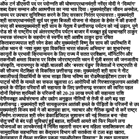
ऑफ टर्न डीएसपी पद पर पदोन्नति की घोषणा
प्रधानमंत्री नरेंद्र मोदी ने ‘दिव्यांग’
शब्द देकर सम्मान और आत्मगौरव का नया भाव दिया : मुख्यमंत्री
हर जीवन अनमोल,
समय पर उपचार सुनिश्चित करने के लिए सरकार निरंतर प्रयासरत : मुख्यमंत्री
श्री साय
प्रधानमंत्री सूर्य घर मुफ्त बिजली योजना से मोहला के हेमंत ने की हजारों
रुपए की बचत
मुख्यमंत्री श्री साय के नेतृत्व में छत्तीसगढ़ पर्यटन को नई उड़ान, पुणे
रोड शो से राष्ट्रीय एवं अंतरराष्ट्रीय पर्यटन बाजार में मजबूत हुई पहचान
हरि ठाकुर
स्मारक संस्थान के सहयोग से स्वर्गीय श्री आशीष ठाकुर द्वारा रचित
किताब
राज्यपाल श्री रमेन डेका और मुख्यमंत्री विष्णु देव साय की उपस्थिति में
लोक भवन से ‘नशा मुक्त युवा विकसित भारत संकल्प अभियान’ का शुभारंभ
नए
कानूनों के प्रभावी क्रियान्वयन के लिए राज्य में सतत प्रशिक्षण, मॉनिटरिंग और
तकनीकी क्षमता विकास पर विशेष जोर
राष्ट्रपति भवन में गूंजी बस्तर की जनजातीय
संस्कृति, नारायणपुर के मांझी-चालकी और ‘बस्तर पंडुम’ विजेताओं ने राष्ट्रपति से
की सौजन्य भेंट
शिक्षा से विकसित छत्तीसगढ़ तक: मुख्यमंत्री श्री साय ने नीट
क्वालीफाई विद्यार्थियों के साथ साझा किया भविष्य का रोडमैप
हाईटेंशन टावर के
पार्ट्स चोरी के मामले का सफल खुलासा 05 आरोपियों को गिरफ्तार
कुलगाम आतंकी
हमले के पीड़ित परिवारों की सहायता के लिए छत्तीसगढ़ सरकार की त्वरित पहल
दोनों दिवंगत श्रमिकों के परिजनों को 20-20 लाख रुपये की सहायता राशि
देगी
मजबूत अधोसंरचना और उद्योग अनुकूल नीतियों से तेजी से आगे बढ़ रहा
छत्तीसगढ़ : मुख्यमंत्री श्री साय
कुलगाम आतंकी हमले के पीड़ितों के परिजनों से उप
मुख्यमंत्री विजय शर्मा ने की बात
युवा ज्ञान, नवाचार और नैतिक मूल्यों से करें राष्ट्र
निर्माण-राज्यपाल श्री रमेन डेका
​डिजिटल सुशासन की नई मिसाल बना ‘सेवा
सेतु’
वर्षों से बंद पड़ी सुविधाएं हुईं बहाल, श्रीमती आयते को फिर मिलने लगा
योजनाओं का लाभ
केरसई में निर्मित महतारी सदन बना महिला सशक्तिकरण और
सामुदायिक सहभागिता का केंद्र
वन विभाग की सतर्कता से टला बड़ा खतरा,
केरावाहारा में तेंदुआ सुरक्षित पकड़ा गया
ऑपरेशन विश्वास” के तहत यातायात