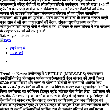
शुभकामनाएं, आगे की पढ़ाई में हरसंभव सहयोग का भरोसा
जामुल मंडल में
प्रधानमंत्री नरेंद्र मोदी जी के लोकप्रिय रेडियो कार्यक्रम “मन की बात” 136 वाँ
एपिसोड का सफल आयोजन
संत रविदास की 650वीं जयंती: तैयारियों को लेकर
भाजपा की महत्वपूर्ण कार्यशाला संपन्नसंत रविदास जी का जीवन सामाजिक
समरसता और बंधुत्व का प्रतीक – पवन साय
मन की बात’ के उपरांत संगठन मंत्री
पवन साय ने ली बूथ कार्यकर्ताओं की बैठक, संगठन सशक्तिकरण पर दिया
जोर
प्रधानमंत्री नरेंद्र मोदी ने ‘कैच द रेन’ अभियान के तहत कोरबा में जल संरक्षण
के उत्कृष्ट प्रयासों की सराहना की
Sat. Aug 8th, 2026
हमारे बारे में
संपर्क करे
Trending News:
छत्तीसगढ़ में NEET-UG (MBBS/BDS) प्रथम चरण
काउंसिलिंग हेतु ऑनलाईन आवेदन प्रारंभ
महतारी वंदन योजना की 30वीं किस्त
67.20 लाख माताओं और बहनों के खातों में डीबीटी के माध्यम से अंतरित किए
630.55 करोड़ रुपये
कोसा की चमक अब वैश्विक बाजार तक : मुख्यमंत्री ने लॉन्च
किया छत्तीसगढ़ का प्रीमियम हैंडलूम ब्रांड ‘कोशल फैब’
विशेष लेख : ढाई साल की
उपलब्धियाँ- छत्तीसगढ़ का श्रमिक कल्याण के क्षेत्र में नई पहचान
बाढ़ नियंत्रण की
तैयारियों को लेकर राष्ट्रीय आपदा प्रबंधन प्राधिकरण द्वारा बाढ़ नियंत्रण को
लेकर कान्फ्रेंस
एनडीएमए एवं एनडीआरएफ की संयुक्त बैठक सम्पन्न
रामलला दर्शन
योजना से बुजुर्गों, महिलाओं एवं आर्थिक रूप से कमजोर परिवारों का वर्षों पुराना