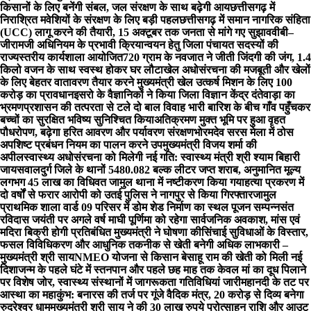
किसानों के लिए बनेंगी संबल, जल संरक्षण के साथ बढ़ेगी आय
छत्तीसगढ़ में
निराश्रित मवेशियों के संरक्षण के लिए बड़ी पहल
छत्तीसगढ़ में समान नागरिक संहिता
(UCC) लागू करने की तैयारी, 15 अक्टूबर तक जनता से मांगे गए सुझाव
वीबी–
जीरामजी अधिनियम के प्रभावी क्रियान्वयन हेतु जिला पंचायत सदस्यों की
राज्यस्तरीय कार्यशाला आयोजित
720 ग्राम के नवजात ने जीती जिंदगी की जंग, 1.4
किलो वजन के साथ स्वस्थ होकर घर लौटा
खेल अधोसंरचना की मजबूती और खेलों
के लिए बेहतर वातावरण तैयार करने मुख्यमंत्री खेल उत्कर्ष मिशन के लिए 100
करोड़ का प्रावधान
इसरो के वैज्ञानिकों ने किया जिला विज्ञान केंद्र दंतेवाड़ा का
भ्रमण
प्रशासन की तत्परता से टले दो बाल विवाह भारी बारिश के बीच गाँव पहुँचकर
बच्चों का सुरक्षित भविष्य सुनिश्चित किया
अतिक्रमण मुक्त भूमि पर हुआ वृहत
पौधरोपण, बढ़ेगा हरित आवरण और पर्यावरण संरक्षण
भोरमदेव सरस मेला में ठोस
अपशिष्ट प्रबंधन नियम का पालन करने उपमुख्यमंत्री विजय शर्मा की
अपील
स्वास्थ्य अधोसंरचना को मिलेगी नई गति: स्वास्थ्य मंत्री श्री श्याम बिहारी
जायसवाल
दुर्ग जिले के थानों 5480.082 बल्क लीटर जप्त शराब, अनुमानित मूल्य
लगभग 45 लाख का विधिवत जामुल थाना में नष्टीकरण किया गया
हत्या प्रकरण में
दो वर्षों से फरार आरोपी को उतई पुलिस ने नागपुर से किया गिरफ्तार
जामुल
प्राथमिक शाला वार्ड 09 परिसर में डोम शेड निर्माण का स्थल पूजन सम्पन्न
संत
रविदास जयंती पर अगले वर्ष माघी पूर्णिमा को रहेगा सार्वजनिक अवकाश, मांस एवं
मदिरा बिक्री होगी प्रतिबंधित मुख्यमंत्री ने घोषणा की
सिंचाई सुविधाओं के विस्तार,
फसल विविधिकरण और आधुनिक तकनीक से खेती बनेगी अधिक लाभकारी –
मुख्यमंत्री श्री साय
NMEO योजना से किसान बेसाहू राम की खेती को मिली नई
दिशा
जन्म के पहले घंटे में स्तनपान और पहले छह माह तक केवल मां का दूध पिलाने
पर विशेष जोर, स्वास्थ्य संस्थानों में जागरूकता गतिविधियां जारी
महानदी के तट पर
आस्था का महाकुंभ: बनारस की तर्ज पर गूंजे वैदिक मंत्र, 20 करोड़ से दिव्य बनेगा
रुद्रेश्वर धाम
मुख्यमंत्री श्री साय ने की 30 लाख रुपये प्रोत्साहन राशि और आउट