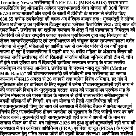
Skip
Trending News:
छत्तीसगढ़ में NEET-UG (MBBS/BDS) प्रथम चरण
to
काउंसिलिंग हेतु ऑनलाईन आवेदन प्रारंभ
महतारी वंदन योजना की 30वीं किस्त
content
67.20 लाख माताओं और बहनों के खातों में डीबीटी के माध्यम से अंतरित किए
630.55 करोड़ रुपये
कोसा की चमक अब वैश्विक बाजार तक : मुख्यमंत्री ने लॉन्च
किया छत्तीसगढ़ का प्रीमियम हैंडलूम ब्रांड ‘कोशल फैब’
विशेष लेख : ढाई साल की
उपलब्धियाँ- छत्तीसगढ़ का श्रमिक कल्याण के क्षेत्र में नई पहचान
बाढ़ नियंत्रण की
तैयारियों को लेकर राष्ट्रीय आपदा प्रबंधन प्राधिकरण द्वारा बाढ़ नियंत्रण को
लेकर कान्फ्रेंस
एनडीएमए एवं एनडीआरएफ की संयुक्त बैठक सम्पन्न
रामलला दर्शन
योजना से बुजुर्गों, महिलाओं एवं आर्थिक रूप से कमजोर परिवारों का वर्षों पुराना
सपना हो रहा है साकार
सिम्स में पहली बार 78 वर्षीय महिला के अंडाशय कैंसर की
सफल सर्जरी
छत्तीसगढ़ की दो खिलाड़ी भारतीय महिला जूनियर हॉकी टीम में, चीन
में होने वाले एशिया कप में दिखाएंगी दम
विश्व स्तनपान सप्ताह के राज्य स्तरीय
कार्यक्रम का सफल आयोजन, छत्तीसगढ़ के प्रथम “मातृ दूध कोष (Mother
Milk Bank)” की घोषणा
जरूरतमंदो की संजीवनी बना छत्तीसगढ़ का समाज
कल्याण मॉडल
15 अगस्त से 26 जनवरी तक चलेगा विशेष अभियान, हर गांव में
मुक्तिधाम और हर बालिका के लिए स्कूलों में बनेगा शौचालय
मुख्यमंत्री श्री साय ने
की जनसंपर्क विभाग के ‘मुस्कुराता बस्तर’ पहल की सराहना
अब प्रत्येक माह के
अंतिम मंगलवार को पारस पोर्टल के माध्यम से होगी राज्यस्तरीय समीक्षा
महुआ ने
बदली महिलाओं की जिंदगी, वन धन योजना से मिली आत्मनिर्भरता की नई
पहचान
मुख्यमंत्री विष्णु देव साय की अध्यक्षता में कैबिनेट बैठक में अनेक महत्वपूर्ण
निर्णय लिए गए
कर्तव्यनिष्ठ होकर जनसेवा एवं सुशासन के लिए जमीनी स्तर पर करें
बेहतर कार्य : मुख्यमंत्री श्री साय
मुख्यमंत्री श्री साय ने अपनी माँ के नाम पर
लगाया पीपल का पौधा, वन महोत्सव-2026 का हुआ शुभारंभ
मुख्यमंत्री श्री साय की
अध्यक्षता में वन अधिकार अधिनियम (FRA) एवं पेसा कानून (PESA) के प्रभावी
क्रियान्वयन हेतु गठित टास्क फोर्स की पहली बैठक संपन्न
47 आजीविका डबरियां