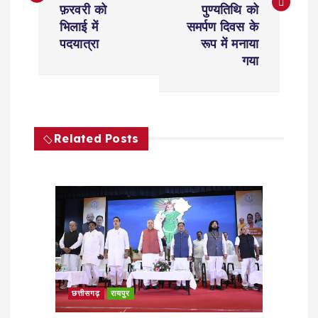
फ़रवरी को
पुण्यतिथि को
t
भिलाई में
समर्पण दिवस के
पदयात्रा
रूप में मनाया
n
गया
a
v
Related Posts
i
g
a
t
छत्तीसगढ़
रायपुर
i