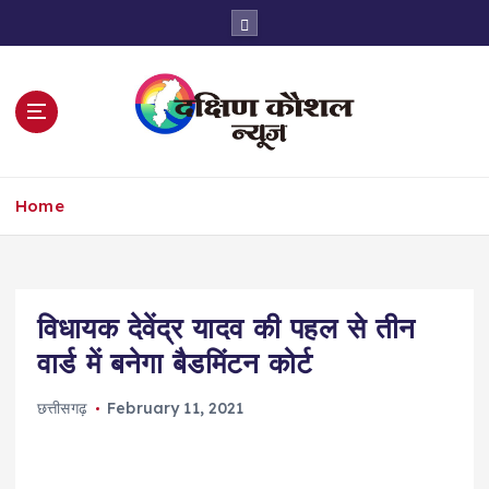
S
k
i
p
t
o
c
o
Home
n
t
e
n
t
विधायक देवेंद्र यादव की पहल से तीन
वार्ड में बनेगा बैडमिंटन कोर्ट
छत्तीसगढ़
February 11, 2021