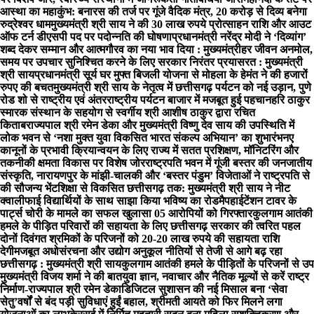
आस्था का महाकुंभ: बनारस की तर्ज पर गूंजे वैदिक मंत्र, 20 करोड़ से दिव्य बनेगा
रुद्रेश्वर धाम
मुख्यमंत्री श्री साय ने की 30 लाख रुपये प्रोत्साहन राशि और आउट
ऑफ टर्न डीएसपी पद पर पदोन्नति की घोषणा
प्रधानमंत्री नरेंद्र मोदी ने ‘दिव्यांग’
शब्द देकर सम्मान और आत्मगौरव का नया भाव दिया : मुख्यमंत्री
हर जीवन अनमोल,
समय पर उपचार सुनिश्चित करने के लिए सरकार निरंतर प्रयासरत : मुख्यमंत्री
श्री साय
प्रधानमंत्री सूर्य घर मुफ्त बिजली योजना से मोहला के हेमंत ने की हजारों
रुपए की बचत
मुख्यमंत्री श्री साय के नेतृत्व में छत्तीसगढ़ पर्यटन को नई उड़ान, पुणे
रोड शो से राष्ट्रीय एवं अंतरराष्ट्रीय पर्यटन बाजार में मजबूत हुई पहचान
हरि ठाकुर
स्मारक संस्थान के सहयोग से स्वर्गीय श्री आशीष ठाकुर द्वारा रचित
किताब
राज्यपाल श्री रमेन डेका और मुख्यमंत्री विष्णु देव साय की उपस्थिति में
लोक भवन से ‘नशा मुक्त युवा विकसित भारत संकल्प अभियान’ का शुभारंभ
नए
कानूनों के प्रभावी क्रियान्वयन के लिए राज्य में सतत प्रशिक्षण, मॉनिटरिंग और
तकनीकी क्षमता विकास पर विशेष जोर
राष्ट्रपति भवन में गूंजी बस्तर की जनजातीय
संस्कृति, नारायणपुर के मांझी-चालकी और ‘बस्तर पंडुम’ विजेताओं ने राष्ट्रपति से
की सौजन्य भेंट
शिक्षा से विकसित छत्तीसगढ़ तक: मुख्यमंत्री श्री साय ने नीट
क्वालीफाई विद्यार्थियों के साथ साझा किया भविष्य का रोडमैप
हाईटेंशन टावर के
पार्ट्स चोरी के मामले का सफल खुलासा 05 आरोपियों को गिरफ्तार
कुलगाम आतंकी
हमले के पीड़ित परिवारों की सहायता के लिए छत्तीसगढ़ सरकार की त्वरित पहल
दोनों दिवंगत श्रमिकों के परिजनों को 20-20 लाख रुपये की सहायता राशि
देगी
मजबूत अधोसंरचना और उद्योग अनुकूल नीतियों से तेजी से आगे बढ़ रहा
छत्तीसगढ़ : मुख्यमंत्री श्री साय
कुलगाम आतंकी हमले के पीड़ितों के परिजनों से उप
मुख्यमंत्री विजय शर्मा ने की बात
युवा ज्ञान, नवाचार और नैतिक मूल्यों से करें राष्ट्र
निर्माण-राज्यपाल श्री रमेन डेका
​डिजिटल सुशासन की नई मिसाल बना ‘सेवा
सेतु’
वर्षों से बंद पड़ी सुविधाएं हुईं बहाल, श्रीमती आयते को फिर मिलने लगा