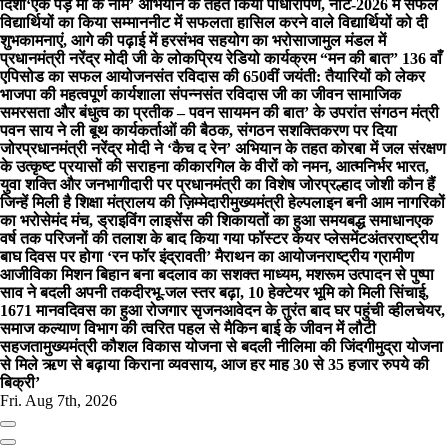
दिशा
‘एक पेड़ माँ के नाम’ अभियान के तहत किया पौधारोपण, नीट-2026 में सफल
विद्यार्थियों का किया सम्मान
नीट में सफलता हासिल करने वाले विद्यार्थियों को दी
शुभकामनाएं, आगे की पढ़ाई में हरसंभव सहयोग का भरोसा
जामुल मंडल में
प्रधानमंत्री नरेंद्र मोदी जी के लोकप्रिय रेडियो कार्यक्रम “मन की बात” 136 वाँ
एपिसोड का सफल आयोजन
संत रविदास की 650वीं जयंती: तैयारियों को लेकर
भाजपा की महत्वपूर्ण कार्यशाला संपन्नसंत रविदास जी का जीवन सामाजिक
समरसता और बंधुत्व का प्रतीक – पवन साय
मन की बात’ के उपरांत संगठन मंत्री
पवन साय ने ली बूथ कार्यकर्ताओं की बैठक, संगठन सशक्तिकरण पर दिया
जोर
प्रधानमंत्री नरेंद्र मोदी ने ‘कैच द रेन’ अभियान के तहत कोरबा में जल संरक्षण
के उत्कृष्ट प्रयासों की सराहना की
कारगिल के वीरों को नमन, आत्मनिर्भर भारत,
युवा शक्ति और जनभागीदारी पर प्रधानमंत्री का विशेष जोर
प्रल्हाद जोशी कौन हैं
जिन्हें मिली है शिक्षा मंत्रालय की ज़िम्मेदारी
मुख्यमंत्री हेल्पलाइन बनी आम नागरिकों
का भरोसेमंद मंच, ड्राइविंग लाइसेंस की शिकायतों का हुआ समयबद्ध समाधान
एक
वर्ष तक परिजनों की तलाश के बाद किया गया फॉस्टर केयर प्लेसमेंट
अंतरराष्ट्रीय
बाघ दिवस पर होगा ‘रन फॉर इंद्रावती’ मैराथन का आयोजन
राष्ट्रीय ग्रामीण
आजीविका मिशन बिहान बना बदलाव का सशक्त माध्यम, मशरूम उत्पादन से पुष्पा
साव ने बदली अपनी तकदीर
भू-जल स्तर बढ़ा, 10 हेक्टेयर भूमि को मिली सिंचाई,
1671 मानवदिवस का हुआ रोजगार सृजन
आवेदन के तुरंत बाद घर पहुंची व्हीलचेयर,
समाज कल्याण विभाग की त्वरित पहल से मैकिन बाई के जीवन में लौटी
सहजता
मुख्यमंत्री कौशल विकास योजना से बदली नीलिमा की जिंदगी
मुद्रा योजना
से मिले ऋण से बढ़ाया किराना व्यवसाय, आज हर माह 30 से 35 हजार रुपये की
बिक्री’
Fri. Aug 7th, 2026