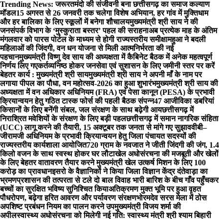
Skip
Trending News:
जरूरतमंदो की संजीवनी बना छत्तीसगढ़ का समाज कल्याण
to
मॉडल
15 अगस्त से 26 जनवरी तक चलेगा विशेष अभियान, हर गांव में मुक्तिधाम
content
और हर बालिका के लिए स्कूलों में बनेगा शौचालय
मुख्यमंत्री श्री साय ने की
जनसंपर्क विभाग के ‘मुस्कुराता बस्तर’ पहल की सराहना
अब प्रत्येक माह के अंतिम
मंगलवार को पारस पोर्टल के माध्यम से होगी राज्यस्तरीय समीक्षा
महुआ ने बदली
महिलाओं की जिंदगी, वन धन योजना से मिली आत्मनिर्भरता की नई
पहचान
मुख्यमंत्री विष्णु देव साय की अध्यक्षता में कैबिनेट बैठक में अनेक महत्वपूर्ण
निर्णय लिए गए
कर्तव्यनिष्ठ होकर जनसेवा एवं सुशासन के लिए जमीनी स्तर पर करें
बेहतर कार्य : मुख्यमंत्री श्री साय
मुख्यमंत्री श्री साय ने अपनी माँ के नाम पर
लगाया पीपल का पौधा, वन महोत्सव-2026 का हुआ शुभारंभ
मुख्यमंत्री श्री साय की
अध्यक्षता में वन अधिकार अधिनियम (FRA) एवं पेसा कानून (PESA) के प्रभावी
क्रियान्वयन हेतु गठित टास्क फोर्स की पहली बैठक संपन्न
47 आजीविका डबरियां
किसानों के लिए बनेंगी संबल, जल संरक्षण के साथ बढ़ेगी आय
छत्तीसगढ़ में
निराश्रित मवेशियों के संरक्षण के लिए बड़ी पहल
छत्तीसगढ़ में समान नागरिक संहिता
(UCC) लागू करने की तैयारी, 15 अक्टूबर तक जनता से मांगे गए सुझाव
वीबी–
जीरामजी अधिनियम के प्रभावी क्रियान्वयन हेतु जिला पंचायत सदस्यों की
राज्यस्तरीय कार्यशाला आयोजित
720 ग्राम के नवजात ने जीती जिंदगी की जंग, 1.4
किलो वजन के साथ स्वस्थ होकर घर लौटा
खेल अधोसंरचना की मजबूती और खेलों
के लिए बेहतर वातावरण तैयार करने मुख्यमंत्री खेल उत्कर्ष मिशन के लिए 100
करोड़ का प्रावधान
इसरो के वैज्ञानिकों ने किया जिला विज्ञान केंद्र दंतेवाड़ा का
भ्रमण
प्रशासन की तत्परता से टले दो बाल विवाह भारी बारिश के बीच गाँव पहुँचकर
बच्चों का सुरक्षित भविष्य सुनिश्चित किया
अतिक्रमण मुक्त भूमि पर हुआ वृहत
पौधरोपण, बढ़ेगा हरित आवरण और पर्यावरण संरक्षण
भोरमदेव सरस मेला में ठोस
अपशिष्ट प्रबंधन नियम का पालन करने उपमुख्यमंत्री विजय शर्मा की
अपील
स्वास्थ्य अधोसंरचना को मिलेगी नई गति: स्वास्थ्य मंत्री श्री श्याम बिहारी