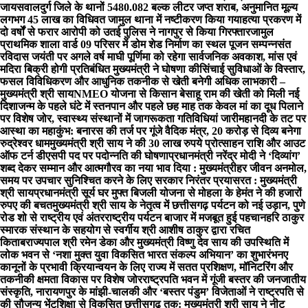
जायसवाल
दुर्ग जिले के थानों 5480.082 बल्क लीटर जप्त शराब, अनुमानित मूल्य
लगभग 45 लाख का विधिवत जामुल थाना में नष्टीकरण किया गया
हत्या प्रकरण में
दो वर्षों से फरार आरोपी को उतई पुलिस ने नागपुर से किया गिरफ्तार
जामुल
प्राथमिक शाला वार्ड 09 परिसर में डोम शेड निर्माण का स्थल पूजन सम्पन्न
संत
रविदास जयंती पर अगले वर्ष माघी पूर्णिमा को रहेगा सार्वजनिक अवकाश, मांस एवं
मदिरा बिक्री होगी प्रतिबंधित मुख्यमंत्री ने घोषणा की
सिंचाई सुविधाओं के विस्तार,
फसल विविधिकरण और आधुनिक तकनीक से खेती बनेगी अधिक लाभकारी –
मुख्यमंत्री श्री साय
NMEO योजना से किसान बेसाहू राम की खेती को मिली नई
दिशा
जन्म के पहले घंटे में स्तनपान और पहले छह माह तक केवल मां का दूध पिलाने
पर विशेष जोर, स्वास्थ्य संस्थानों में जागरूकता गतिविधियां जारी
महानदी के तट पर
आस्था का महाकुंभ: बनारस की तर्ज पर गूंजे वैदिक मंत्र, 20 करोड़ से दिव्य बनेगा
रुद्रेश्वर धाम
मुख्यमंत्री श्री साय ने की 30 लाख रुपये प्रोत्साहन राशि और आउट
ऑफ टर्न डीएसपी पद पर पदोन्नति की घोषणा
प्रधानमंत्री नरेंद्र मोदी ने ‘दिव्यांग’
शब्द देकर सम्मान और आत्मगौरव का नया भाव दिया : मुख्यमंत्री
हर जीवन अनमोल,
समय पर उपचार सुनिश्चित करने के लिए सरकार निरंतर प्रयासरत : मुख्यमंत्री
श्री साय
प्रधानमंत्री सूर्य घर मुफ्त बिजली योजना से मोहला के हेमंत ने की हजारों
रुपए की बचत
मुख्यमंत्री श्री साय के नेतृत्व में छत्तीसगढ़ पर्यटन को नई उड़ान, पुणे
रोड शो से राष्ट्रीय एवं अंतरराष्ट्रीय पर्यटन बाजार में मजबूत हुई पहचान
हरि ठाकुर
स्मारक संस्थान के सहयोग से स्वर्गीय श्री आशीष ठाकुर द्वारा रचित
किताब
राज्यपाल श्री रमेन डेका और मुख्यमंत्री विष्णु देव साय की उपस्थिति में
लोक भवन से ‘नशा मुक्त युवा विकसित भारत संकल्प अभियान’ का शुभारंभ
नए
कानूनों के प्रभावी क्रियान्वयन के लिए राज्य में सतत प्रशिक्षण, मॉनिटरिंग और
तकनीकी क्षमता विकास पर विशेष जोर
राष्ट्रपति भवन में गूंजी बस्तर की जनजातीय
संस्कृति, नारायणपुर के मांझी-चालकी और ‘बस्तर पंडुम’ विजेताओं ने राष्ट्रपति से
की सौजन्य भेंट
शिक्षा से विकसित छत्तीसगढ़ तक: मुख्यमंत्री श्री साय ने नीट