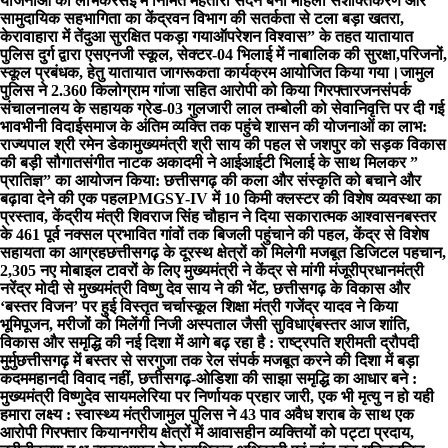
योजनाओं का लाभ
केरसई में निर्मित महतारी सदन बना महिला सशक्तिकरण और
सामुदायिक सहभागिता का केंद्र
वन विभाग की सतर्कता से टला बड़ा खतरा,
केरावाहारा में तेंदुआ सुरक्षित पकड़ा गया
ऑपरेशन विश्वास” के तहत यातायात
पुलिस दुर्ग द्वारा एसएनजी स्कूल, सेक्टर-04 भिलाई में नाबालिक की सुरक्षा,परिजनों,
स्कूल प्रबंधक, हेतु यातायात जागरूकता कार्यक्रम आयोजित किया गया।
जामुल
पुलिस ने 2.360 किलोग्राम गांजा सहित आरोपी को किया गिरफ्तार
जनसंपर्क
संचालनालय के सहायक ग्रेड-03 गुलजारी लाल तम्बोली को सेवानिवृत्ति पर दी गई
भावभीनी विदाई
समाज के अंतिम व्यक्ति तक पहुंचे शासन की योजनाओं का लाभ:
राज्यपाल श्री रमेन डेका
मुख्यमंत्री श्री साय की पहल से जशपुर को सड़क विकास
की बड़ी सौगात
संगीत नाटक अकादमी ने आईआईटी भिलाई के साथ मिलकर ”
प्रातिज्ञ” का आयोजन किया: छत्तीसगढ़ की कला और संस्कृति को बचाने और
बढ़ावा देने की एक पहल
PMGSY-IV में 10 किमी क्लस्टर की विशेष व्यवस्था का
प्रस्ताव, केंद्रीय मंत्री शिवराज सिंह चौहान ने दिया सकारात्मक आश्वासन
बस्तर
के 461 पूर्व नक्सल प्रभावित गांवों तक बिजली पहुंचाने की पहल, केंद्र से विशेष
सहायता का आग्रह
छत्तीसगढ़ के दूरस्थ क्षेत्रों को मिलेगी मजबूत डिजिटल पहचान,
2,305 नए मोबाइल टावरों के लिए मुख्यमंत्री ने केंद्र से मांगी मंजूरी
प्रधानमंत्री
नरेंद्र मोदी से मुख्यमंत्री विष्णु देव साय ने की भेंट, छत्तीसगढ़ के विकास और
‘बस्तर विजन’ पर हुई विस्तृत चर्चा
स्कूल शिक्षा मंत्री गजेंद्र यादव ने किया
भूमिपूजन, मरीजों को मिलेंगी निजी अस्पताल जैसी सुविधाएं
बस्तर आज शांति,
विकास और समृद्धि की नई दिशा में आगे बढ़ रहा है : राष्ट्रपति श्रीमती द्रौपदी
मुर्मु
छत्तीसगढ़ में बस्तर से सरगुजा तक रेल संपर्क मजबूत करने की दिशा में बड़ा
कदम
महानदी विवाद नहीं, छत्तीसगढ़-ओडिशा की साझा समृद्धि का आधार बने :
मुख्यमंत्री विष्णुदेव साय
मलेरिया पर निर्णायक प्रहार जारी, एक भी मृत्यु न हो यही
हमारा लक्ष्य : स्वास्थ्य मंत्री
जामुल पुलिस ने 43 पाव अवैध शराब के साथ एक
आरोपी गिरफ्तार किया
नगरीय क्षेत्रों में आवासहीन व्यक्तियों को पट्टा प्रदाय,