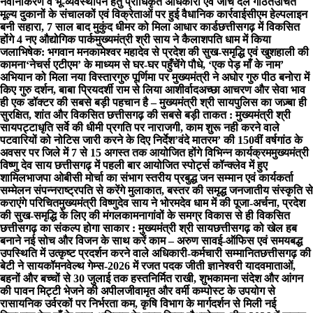
नवीनीकरण व भू-व्यवस्थापन हेतु प्राधिकृत अधिकारी एवं जांच दल गठित
उचित
मूल्य दुकानों के संचालकों एवं विक्रेताओं पर हुई वैधानिक कार्रवाई
सीएम हेल्पलाइन
बनी सहारा, 7 साल बाद मुकुंद धीमर को मिला आधार कार्ड
छत्तीसगढ़ में विकसित
होंगे 4 नए औद्योगिक पार्क
मुख्यमंत्री श्री साय ने कैलाशपति धाम में किया
जलाभिषेक: भगवान मनकामेश्वर महादेव से प्रदेश की सुख-समृद्धि एवं खुशहाली की
कामना
‘नेचर्स एटीएम’ के माध्यम से घर-घर पहुँचेंगे पौधे, ‘एक पेड़ माँ के नाम’
अभियान को मिला नया विस्तार
गुरु पूर्णिमा पर मुख्यमंत्री ने अघोर गुरु पीठ बनोरा में
किए गुरु दर्शन, बाबा प्रियदर्शी राम से लिया आशीर्वाद
अच्छा आचरण और सेवा भाव
ही एक डॉक्टर की सबसे बड़ी पहचान है – मुख्यमंत्री श्री साय
पुलिस का जज़्बा ही
सुरक्षित, शांत और विकसित छत्तीसगढ़ की सबसे बड़ी ताकत : मुख्यमंत्री श्री
साय
पट्टाधृति सर्वे की धीमी प्रगति पर नाराजगी, काम शुरू नही करने वाले
पटवारियों को नोटिस जारी करने के दिए निर्देश
’वंदे मातरम’ की 150वीं वर्षगांठ के
अवसर पर जिले में 7 से 15 अगस्त तक आयोजित होंगे विभिन्न कार्यक्रम
मुख्यमंत्री
विष्णु देव साय छत्तीसगढ़ में पहली बार आयोजित स्पोर्ट्स कॉन्क्लेव में हुए
शामिल
भाजपा ओबीसी मोर्चा का संभाग स्तरीय प्रबुद्ध जन सम्मान एवं कार्यकर्ता
सम्मेलन संपन्न
राष्ट्रपति से करेंगे मुलाकात, बस्तर की समृद्ध जनजातीय संस्कृति से
कराएंगे परिचित
मुख्यमंत्री विष्णुदेव साय ने भोरमदेव धाम में की पूजा-अर्चना, प्रदेश
की सुख-समृद्धि के लिए की मंगलकामना
गांवों के समग्र विकास से ही विकसित
छत्तीसगढ़ का संकल्प होगा साकार : मुख्यमंत्री श्री साय
छत्तीसगढ़ को खेल हब
बनाने नई सोच और विजन के साथ करें काम – अरुण साव
ई-ऑफिस एवं समयबद्ध
उपस्थिति में उत्कृष्ट प्रदर्शन करने वाले अधिकारी-कर्मचारी सम्मानित
छत्तीसगढ़ की
बेटी ने सायकॉमनवेल्थ गेम्स-2026 में रजत पदक जीती ज्ञानेश्वरी यादव
माताओं,
बहनों और बच्चों से 30 जुलाई तक हस्तनिर्मित राखी, शुभकामना संदेश और आंगन
की पावन मिट्टी भेजने की अपील
जीवामृत और वर्मी कम्पोस्ट के उपयोग से
रासायनिक उर्वरकों पर निर्भरता कम, कृषि विभाग के मार्गदर्शन से मिली नई