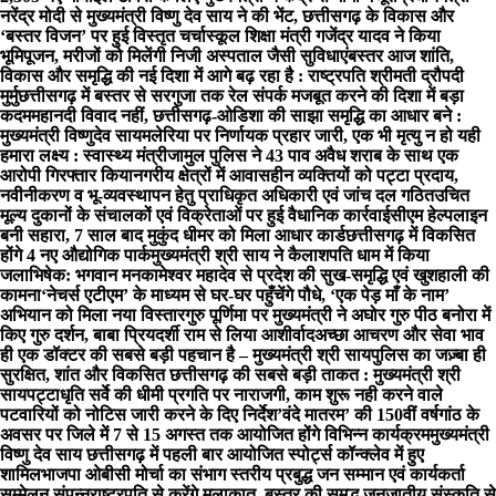
नरेंद्र मोदी से मुख्यमंत्री विष्णु देव साय ने की भेंट, छत्तीसगढ़ के विकास और
‘बस्तर विजन’ पर हुई विस्तृत चर्चा
स्कूल शिक्षा मंत्री गजेंद्र यादव ने किया
भूमिपूजन, मरीजों को मिलेंगी निजी अस्पताल जैसी सुविधाएं
बस्तर आज शांति,
विकास और समृद्धि की नई दिशा में आगे बढ़ रहा है : राष्ट्रपति श्रीमती द्रौपदी
मुर्मु
छत्तीसगढ़ में बस्तर से सरगुजा तक रेल संपर्क मजबूत करने की दिशा में बड़ा
कदम
महानदी विवाद नहीं, छत्तीसगढ़-ओडिशा की साझा समृद्धि का आधार बने :
मुख्यमंत्री विष्णुदेव साय
मलेरिया पर निर्णायक प्रहार जारी, एक भी मृत्यु न हो यही
हमारा लक्ष्य : स्वास्थ्य मंत्री
जामुल पुलिस ने 43 पाव अवैध शराब के साथ एक
आरोपी गिरफ्तार किया
नगरीय क्षेत्रों में आवासहीन व्यक्तियों को पट्टा प्रदाय,
नवीनीकरण व भू-व्यवस्थापन हेतु प्राधिकृत अधिकारी एवं जांच दल गठित
उचित
मूल्य दुकानों के संचालकों एवं विक्रेताओं पर हुई वैधानिक कार्रवाई
सीएम हेल्पलाइन
बनी सहारा, 7 साल बाद मुकुंद धीमर को मिला आधार कार्ड
छत्तीसगढ़ में विकसित
होंगे 4 नए औद्योगिक पार्क
मुख्यमंत्री श्री साय ने कैलाशपति धाम में किया
जलाभिषेक: भगवान मनकामेश्वर महादेव से प्रदेश की सुख-समृद्धि एवं खुशहाली की
कामना
‘नेचर्स एटीएम’ के माध्यम से घर-घर पहुँचेंगे पौधे, ‘एक पेड़ माँ के नाम’
अभियान को मिला नया विस्तार
गुरु पूर्णिमा पर मुख्यमंत्री ने अघोर गुरु पीठ बनोरा में
किए गुरु दर्शन, बाबा प्रियदर्शी राम से लिया आशीर्वाद
अच्छा आचरण और सेवा भाव
ही एक डॉक्टर की सबसे बड़ी पहचान है – मुख्यमंत्री श्री साय
पुलिस का जज़्बा ही
सुरक्षित, शांत और विकसित छत्तीसगढ़ की सबसे बड़ी ताकत : मुख्यमंत्री श्री
साय
पट्टाधृति सर्वे की धीमी प्रगति पर नाराजगी, काम शुरू नही करने वाले
पटवारियों को नोटिस जारी करने के दिए निर्देश
’वंदे मातरम’ की 150वीं वर्षगांठ के
अवसर पर जिले में 7 से 15 अगस्त तक आयोजित होंगे विभिन्न कार्यक्रम
मुख्यमंत्री
विष्णु देव साय छत्तीसगढ़ में पहली बार आयोजित स्पोर्ट्स कॉन्क्लेव में हुए
शामिल
भाजपा ओबीसी मोर्चा का संभाग स्तरीय प्रबुद्ध जन सम्मान एवं कार्यकर्ता
सम्मेलन संपन्न
राष्ट्रपति से करेंगे मुलाकात, बस्तर की समृद्ध जनजातीय संस्कृति से