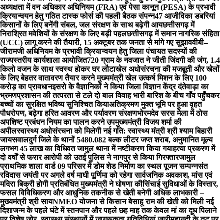
अध्यक्षता में वन अधिकार अधिनियम (FRA) एवं पेसा कानून (PESA) के प्रभावी
क्रियान्वयन हेतु गठित टास्क फोर्स की पहली बैठक संपन्न
47 आजीविका डबरियां
किसानों के लिए बनेंगी संबल, जल संरक्षण के साथ बढ़ेगी आय
छत्तीसगढ़ में
निराश्रित मवेशियों के संरक्षण के लिए बड़ी पहल
छत्तीसगढ़ में समान नागरिक संहिता
(UCC) लागू करने की तैयारी, 15 अक्टूबर तक जनता से मांगे गए सुझाव
वीबी–
जीरामजी अधिनियम के प्रभावी क्रियान्वयन हेतु जिला पंचायत सदस्यों की
राज्यस्तरीय कार्यशाला आयोजित
720 ग्राम के नवजात ने जीती जिंदगी की जंग, 1.4
किलो वजन के साथ स्वस्थ होकर घर लौटा
खेल अधोसंरचना की मजबूती और खेलों
के लिए बेहतर वातावरण तैयार करने मुख्यमंत्री खेल उत्कर्ष मिशन के लिए 100
करोड़ का प्रावधान
इसरो के वैज्ञानिकों ने किया जिला विज्ञान केंद्र दंतेवाड़ा का
भ्रमण
प्रशासन की तत्परता से टले दो बाल विवाह भारी बारिश के बीच गाँव पहुँचकर
बच्चों का सुरक्षित भविष्य सुनिश्चित किया
अतिक्रमण मुक्त भूमि पर हुआ वृहत
पौधरोपण, बढ़ेगा हरित आवरण और पर्यावरण संरक्षण
भोरमदेव सरस मेला में ठोस
अपशिष्ट प्रबंधन नियम का पालन करने उपमुख्यमंत्री विजय शर्मा की
अपील
स्वास्थ्य अधोसंरचना को मिलेगी नई गति: स्वास्थ्य मंत्री श्री श्याम बिहारी
जायसवाल
दुर्ग जिले के थानों 5480.082 बल्क लीटर जप्त शराब, अनुमानित मूल्य
लगभग 45 लाख का विधिवत जामुल थाना में नष्टीकरण किया गया
हत्या प्रकरण में
दो वर्षों से फरार आरोपी को उतई पुलिस ने नागपुर से किया गिरफ्तार
जामुल
प्राथमिक शाला वार्ड 09 परिसर में डोम शेड निर्माण का स्थल पूजन सम्पन्न
संत
रविदास जयंती पर अगले वर्ष माघी पूर्णिमा को रहेगा सार्वजनिक अवकाश, मांस एवं
मदिरा बिक्री होगी प्रतिबंधित मुख्यमंत्री ने घोषणा की
सिंचाई सुविधाओं के विस्तार,
फसल विविधिकरण और आधुनिक तकनीक से खेती बनेगी अधिक लाभकारी –
मुख्यमंत्री श्री साय
NMEO योजना से किसान बेसाहू राम की खेती को मिली नई
दिशा
जन्म के पहले घंटे में स्तनपान और पहले छह माह तक केवल मां का दूध पिलाने
पर विशेष जोर, स्वास्थ्य संस्थानों में जागरूकता गतिविधियां जारी
महानदी के तट पर