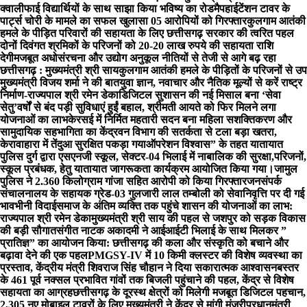
क्वालीफाई विद्यार्थियों के साथ साझा किया भविष्य का रोडमैप
हाईटेंशन टावर के
पार्ट्स चोरी के मामले का सफल खुलासा 05 आरोपियों को गिरफ्तार
कुलगाम आतंकी
हमले के पीड़ित परिवारों की सहायता के लिए छत्तीसगढ़ सरकार की त्वरित पहल
दोनों दिवंगत श्रमिकों के परिजनों को 20-20 लाख रुपये की सहायता राशि
देगी
मजबूत अधोसंरचना और उद्योग अनुकूल नीतियों से तेजी से आगे बढ़ रहा
छत्तीसगढ़ : मुख्यमंत्री श्री साय
कुलगाम आतंकी हमले के पीड़ितों के परिजनों से उप
मुख्यमंत्री विजय शर्मा ने की बात
युवा ज्ञान, नवाचार और नैतिक मूल्यों से करें राष्ट्र
निर्माण-राज्यपाल श्री रमेन डेका
​डिजिटल सुशासन की नई मिसाल बना ‘सेवा
सेतु’
वर्षों से बंद पड़ी सुविधाएं हुईं बहाल, श्रीमती आयते को फिर मिलने लगा
योजनाओं का लाभ
केरसई में निर्मित महतारी सदन बना महिला सशक्तिकरण और
सामुदायिक सहभागिता का केंद्र
वन विभाग की सतर्कता से टला बड़ा खतरा,
केरावाहारा में तेंदुआ सुरक्षित पकड़ा गया
ऑपरेशन विश्वास” के तहत यातायात
पुलिस दुर्ग द्वारा एसएनजी स्कूल, सेक्टर-04 भिलाई में नाबालिक की सुरक्षा,परिजनों,
स्कूल प्रबंधक, हेतु यातायात जागरूकता कार्यक्रम आयोजित किया गया।
जामुल
पुलिस ने 2.360 किलोग्राम गांजा सहित आरोपी को किया गिरफ्तार
जनसंपर्क
संचालनालय के सहायक ग्रेड-03 गुलजारी लाल तम्बोली को सेवानिवृत्ति पर दी गई
भावभीनी विदाई
समाज के अंतिम व्यक्ति तक पहुंचे शासन की योजनाओं का लाभ:
राज्यपाल श्री रमेन डेका
मुख्यमंत्री श्री साय की पहल से जशपुर को सड़क विकास
की बड़ी सौगात
संगीत नाटक अकादमी ने आईआईटी भिलाई के साथ मिलकर ”
प्रातिज्ञ” का आयोजन किया: छत्तीसगढ़ की कला और संस्कृति को बचाने और
बढ़ावा देने की एक पहल
PMGSY-IV में 10 किमी क्लस्टर की विशेष व्यवस्था का
प्रस्ताव, केंद्रीय मंत्री शिवराज सिंह चौहान ने दिया सकारात्मक आश्वासन
बस्तर
के 461 पूर्व नक्सल प्रभावित गांवों तक बिजली पहुंचाने की पहल, केंद्र से विशेष
सहायता का आग्रह
छत्तीसगढ़ के दूरस्थ क्षेत्रों को मिलेगी मजबूत डिजिटल पहचान,
2,305 नए मोबाइल टावरों के लिए मुख्यमंत्री ने केंद्र से मांगी मंजूरी
प्रधानमंत्री