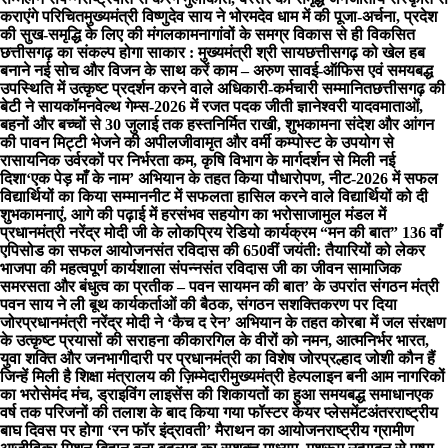
कराएंगे परिचित
मुख्यमंत्री विष्णुदेव साय ने भोरमदेव धाम में की पूजा-अर्चना, प्रदेश
की सुख-समृद्धि के लिए की मंगलकामना
गांवों के समग्र विकास से ही विकसित
छत्तीसगढ़ का संकल्प होगा साकार : मुख्यमंत्री श्री साय
छत्तीसगढ़ को खेल हब
बनाने नई सोच और विजन के साथ करें काम – अरुण साव
ई-ऑफिस एवं समयबद्ध
उपस्थिति में उत्कृष्ट प्रदर्शन करने वाले अधिकारी-कर्मचारी सम्मानित
छत्तीसगढ़ की
बेटी ने सायकॉमनवेल्थ गेम्स-2026 में रजत पदक जीती ज्ञानेश्वरी यादव
माताओं,
बहनों और बच्चों से 30 जुलाई तक हस्तनिर्मित राखी, शुभकामना संदेश और आंगन
की पावन मिट्टी भेजने की अपील
जीवामृत और वर्मी कम्पोस्ट के उपयोग से
रासायनिक उर्वरकों पर निर्भरता कम, कृषि विभाग के मार्गदर्शन से मिली नई
दिशा
‘एक पेड़ माँ के नाम’ अभियान के तहत किया पौधारोपण, नीट-2026 में सफल
विद्यार्थियों का किया सम्मान
नीट में सफलता हासिल करने वाले विद्यार्थियों को दी
शुभकामनाएं, आगे की पढ़ाई में हरसंभव सहयोग का भरोसा
जामुल मंडल में
प्रधानमंत्री नरेंद्र मोदी जी के लोकप्रिय रेडियो कार्यक्रम “मन की बात” 136 वाँ
एपिसोड का सफल आयोजन
संत रविदास की 650वीं जयंती: तैयारियों को लेकर
भाजपा की महत्वपूर्ण कार्यशाला संपन्नसंत रविदास जी का जीवन सामाजिक
समरसता और बंधुत्व का प्रतीक – पवन साय
मन की बात’ के उपरांत संगठन मंत्री
पवन साय ने ली बूथ कार्यकर्ताओं की बैठक, संगठन सशक्तिकरण पर दिया
जोर
प्रधानमंत्री नरेंद्र मोदी ने ‘कैच द रेन’ अभियान के तहत कोरबा में जल संरक्षण
के उत्कृष्ट प्रयासों की सराहना की
कारगिल के वीरों को नमन, आत्मनिर्भर भारत,
युवा शक्ति और जनभागीदारी पर प्रधानमंत्री का विशेष जोर
प्रल्हाद जोशी कौन हैं
जिन्हें मिली है शिक्षा मंत्रालय की ज़िम्मेदारी
मुख्यमंत्री हेल्पलाइन बनी आम नागरिकों
का भरोसेमंद मंच, ड्राइविंग लाइसेंस की शिकायतों का हुआ समयबद्ध समाधान
एक
वर्ष तक परिजनों की तलाश के बाद किया गया फॉस्टर केयर प्लेसमेंट
अंतरराष्ट्रीय
बाघ दिवस पर होगा ‘रन फॉर इंद्रावती’ मैराथन का आयोजन
राष्ट्रीय ग्रामीण