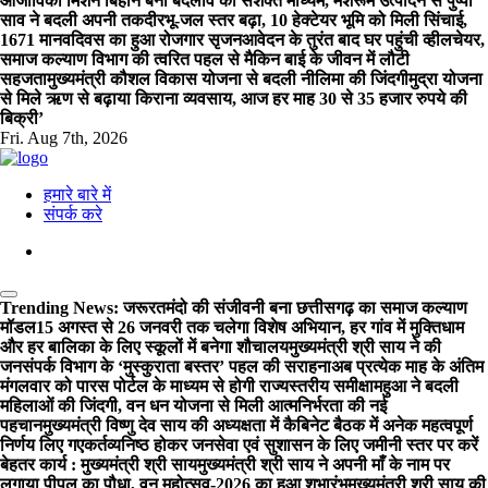
आजीविका मिशन बिहान बना बदलाव का सशक्त माध्यम, मशरूम उत्पादन से पुष्पा
साव ने बदली अपनी तकदीर
भू-जल स्तर बढ़ा, 10 हेक्टेयर भूमि को मिली सिंचाई,
1671 मानवदिवस का हुआ रोजगार सृजन
आवेदन के तुरंत बाद घर पहुंची व्हीलचेयर,
समाज कल्याण विभाग की त्वरित पहल से मैकिन बाई के जीवन में लौटी
सहजता
मुख्यमंत्री कौशल विकास योजना से बदली नीलिमा की जिंदगी
मुद्रा योजना
से मिले ऋण से बढ़ाया किराना व्यवसाय, आज हर माह 30 से 35 हजार रुपये की
बिक्री’
Fri. Aug 7th, 2026
हमारे बारे में
संपर्क करे
Trending News:
जरूरतमंदो की संजीवनी बना छत्तीसगढ़ का समाज कल्याण
मॉडल
15 अगस्त से 26 जनवरी तक चलेगा विशेष अभियान, हर गांव में मुक्तिधाम
और हर बालिका के लिए स्कूलों में बनेगा शौचालय
मुख्यमंत्री श्री साय ने की
जनसंपर्क विभाग के ‘मुस्कुराता बस्तर’ पहल की सराहना
अब प्रत्येक माह के अंतिम
मंगलवार को पारस पोर्टल के माध्यम से होगी राज्यस्तरीय समीक्षा
महुआ ने बदली
महिलाओं की जिंदगी, वन धन योजना से मिली आत्मनिर्भरता की नई
पहचान
मुख्यमंत्री विष्णु देव साय की अध्यक्षता में कैबिनेट बैठक में अनेक महत्वपूर्ण
निर्णय लिए गए
कर्तव्यनिष्ठ होकर जनसेवा एवं सुशासन के लिए जमीनी स्तर पर करें
बेहतर कार्य : मुख्यमंत्री श्री साय
मुख्यमंत्री श्री साय ने अपनी माँ के नाम पर
लगाया पीपल का पौधा, वन महोत्सव-2026 का हुआ शुभारंभ
मुख्यमंत्री श्री साय की