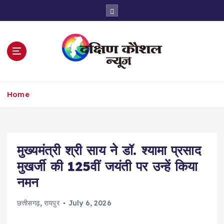
S
k
i
p
t
o
c
o
Home
n
t
e
n
t
मुख्यमंत्री श्री साय ने डॉ. श्यामा प्रसाद
मुखर्जी की 125वीं जयंती पर उन्हें किया
नमन
छत्तीसगढ़
,
रायपुर
July 6, 2026