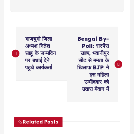
P
भाजयुमो जिला
Bengal By-
o
अध्यक्ष नितेश
Poll: सस्पेंस
साहू के जन्मदिन
खत्म, भवानीपुर
s
पर बधाई देने
सीट से ममता के
पहुचे कार्यकर्ता
खिलाफ BJP ने
t
इस महिला
उम्मीदवार को
n
उतारा मैदान में
a
v
Related Posts