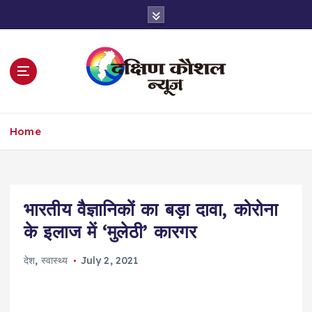
S
k
i
p
t
o
c
o
Home
n
t
e
n
t
भारतीय वैज्ञानिकों का बड़ा दावा, कोरोना
के इलाज में ‘मुलेठी’ कारगर
देश
,
स्वास्थ्य
July 2, 2021