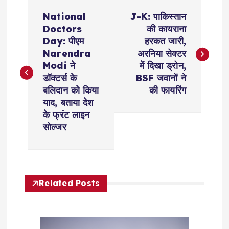
P
National
J-K: पाकिस्तान
o
Doctors
की कायराना
Day: पीएम
हरकत जारी,
s
Narendra
अरनिया सेक्टर
Modi ने
में दिखा ड्रोन,
t
डॉक्टर्स के
BSF जवानों ने
बलिदान को किया
की फायरिंग
n
याद, बताया देश
के फ्रंट लाइन
a
सोल्जर
v
i
Related Posts
g