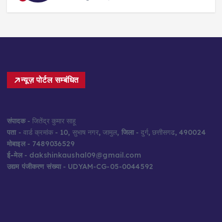
न्यूज़ पोर्टल सम्बंधित
संपादक
- जितेंद्र कुमार साहू
पता
- वार्ड क्रमांक - 10, सुभाष नगर, जामुल,
जिला
- दुर्ग, छत्तीसगढ, 490024
मोबाइल
- 7489036529
ई-मेल
- dakshinkaushal09@gmail.com
उद्यम पंजीकरण संख्या
- UDYAM-CG-05-0044592