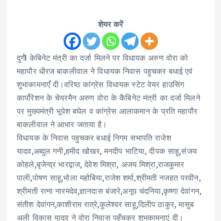
शेयर करें
दुर्गंl केबिनेट मंत्री का दर्जा मिलने पर विधायक अरुण वोरा को
महापौर धीरज बाकलीवाल ने विधायक निवास पहुचकर बधाई एवं
शुभाकामनाएँ दी।वरिष्ठ कांग्रेस विधायक स्टेट वेयर हाउसिंग
कार्पोरेशन के चेयरमैन अरुण वोरा के कैबिनेट मंत्री का दर्जा मिलने
पर मुख्यमंत्री भूपेश बघेल व कांग्रेस आलाकमान के प्रति महापौर
बाकलीवाल ने आभार जताया है।
विधायक के निवास पहुचकर बधाई निगम सभापति राजेश
यादव,अब्दुल गनी,हमीद खोखर, मनदीप भाटिया, दीपक साहू,संजय
कोहले,बृजेन्द्र भारद्वाज, देवेश मिश्रा, अजय मिश्रा,राजकुमार
पाली,पोषण साहू,भोला महोबिया,राजेश शर्मा,श्रीमती नजहत परवीन,
श्रीमती रत्ना नारमदेव,ज्ञानदास बंजारे,अनूप चंदनिया,कृष्णा देवांगन,
संतीश देवांगन,काशीराम रात्रे,कुलेश्वर साहू,दिलीप ठाकुर, मासुब
अली विकास यादव ने वोरा निवास पहुँचकर शुभकामनाएं दी।