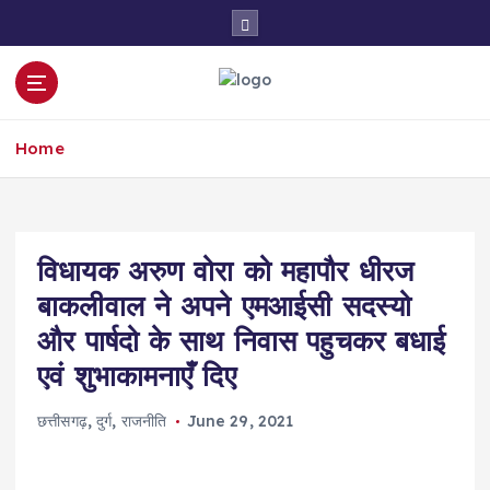
S
k
i
p
t
o
Home
c
o
n
t
e
विधायक अरुण वोरा को महापौर धीरज
n
बाकलीवाल ने अपने एमआईसी सदस्यो
t
और पार्षदो के साथ निवास पहुचकर बधाई
एवं शुभाकामनाएँ दिए
छत्तीसगढ़
,
दुर्ग
,
राजनीति
June 29, 2021