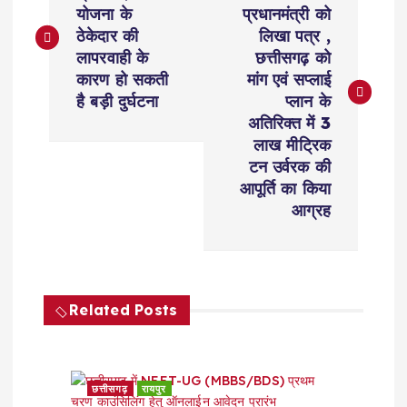
योजना के
प्रधानमंत्री को
s
ठेकेदार की
लिखा पत्र ,
लापरवाही के
छत्तीसगढ़ को
t
कारण हो सकती
मांग एवं सप्लाई
है बड़ी दुर्घटना
प्लान के
n
अतिरिक्त में 3
लाख मीट्रिक
a
टन उर्वरक की
आपूर्ति का किया
v
आग्रह
i
g
Related Posts
a
t
छत्तीसगढ़
रायपुर