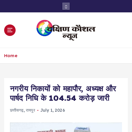
S
k
i
p
t
o
c
o
Home
n
t
e
n
t
नगरीय निकायों को महापौर, अध्यक्ष और
पार्षद निधि के 104.54 करोड़ जारी
छत्तीसगढ़
,
रायपुर
July 1, 2026