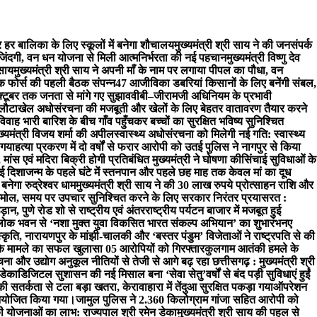
हर बालिका के लिए स्कूलों में बनेगा शौचालय
मुख्यमंत्री श्री साय ने की जनसंपर्क
िंदगी, वन धन योजना से मिली आत्मनिर्भरता की नई पहचान
मुख्यमंत्री विष्णु देव
 साय
मुख्यमंत्री श्री साय ने अपनी माँ के नाम पर लगाया पीपल का पौधा, वन
्क फोर्स की पहली बैठक संपन्न
47 आजीविका डबरियां किसानों के लिए बनेंगी संबल,
्टूबर तक जनता से मांगे गए सुझाव
वीबी–जीरामजी अधिनियम के प्रभावी
लौटा
खेल अधोसंरचना की मजबूती और खेलों के लिए बेहतर वातावरण तैयार करने
वाह भारी बारिश के बीच गाँव पहुँचकर बच्चों का सुरक्षित भविष्य सुनिश्चित
्यमंत्री विजय शर्मा की अपील
स्वास्थ्य अधोसंरचना को मिलेगी नई गति: स्वास्थ्य
 गया
हत्या प्रकरण में दो वर्षों से फरार आरोपी को उतई पुलिस ने नागपुर से किया
ांस एवं मदिरा बिक्री होगी प्रतिबंधित मुख्यमंत्री ने घोषणा की
सिंचाई सुविधाओं के
ई दिशा
जन्म के पहले घंटे में स्तनपान और पहले छह माह तक केवल मां का दूध
नेगा रुद्रेश्वर धाम
मुख्यमंत्री श्री साय ने की 30 लाख रुपये प्रोत्साहन राशि और
ोल, समय पर उपचार सुनिश्चित करने के लिए सरकार निरंतर प्रयासरत :
ड़ान, पुणे रोड शो से राष्ट्रीय एवं अंतरराष्ट्रीय पर्यटन बाजार में मजबूत हुई
में लोक भवन से ‘नशा मुक्त युवा विकसित भारत संकल्प अभियान’ का शुभारंभ
नए
स्कृति, नारायणपुर के मांझी-चालकी और ‘बस्तर पंडुम’ विजेताओं ने राष्ट्रपति से की
ी के मामले का सफल खुलासा 05 आरोपियों को गिरफ्तार
कुलगाम आतंकी हमले के
 और उद्योग अनुकूल नीतियों से तेजी से आगे बढ़ रहा छत्तीसगढ़ : मुख्यमंत्री श्री
 डेका
​डिजिटल सुशासन की नई मिसाल बना ‘सेवा सेतु’
वर्षों से बंद पड़ी सुविधाएं हुईं
ी सतर्कता से टला बड़ा खतरा, केरावाहारा में तेंदुआ सुरक्षित पकड़ा गया
ऑपरेशन
म आयोजित किया गया।
जामुल पुलिस ने 2.360 किलोग्राम गांजा सहित आरोपी को
ी योजनाओं का लाभ: राज्यपाल श्री रमेन डेका
मुख्यमंत्री श्री साय की पहल से