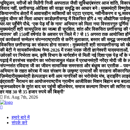
भूमिपूजन, मरीजों को मिलेंगी निजी अस्पताल जैसी सुविधाएं
बस्तर आज शांति, विकास और
विवाद नहीं, छत्तीसगढ़-ओडिशा की साझा समृद्धि का आधार बने : मुख्यमंत्री विष्णुदे
किया
नगरीय क्षेत्रों में आवासहीन व्यक्तियों को पट्टा प्रदाय, नवीनीकरण व भू-व्
मुकुंद धीमर को मिला आधार कार्ड
छत्तीसगढ़ में विकसित होंगे 4 नए औद्योगिक पार्क
मु
घर-घर पहुँचेंगे पौधे, ‘एक पेड़ माँ के नाम’ अभियान को मिला नया विस्तार
गुरु पूर्णि
मुख्यमंत्री श्री साय
पुलिस का जज़्बा ही सुरक्षित, शांत और विकसित छत्तीसगढ़ की स
मातरम’ की 150वीं वर्षगांठ के अवसर पर जिले में 7 से 15 अगस्त तक आयोजित होंगे
एवं कार्यकर्ता सम्मेलन संपन्न
राष्ट्रपति से करेंगे मुलाकात, बस्तर की समृद्ध जनजात
विकसित छत्तीसगढ़ का संकल्प होगा साकार : मुख्यमंत्री श्री साय
छत्तीसगढ़ को ख
की बेटी ने सायकॉमनवेल्थ गेम्स-2026 में रजत पदक जीती ज्ञानेश्वरी यादव
माताओं,
उर्वरकों पर निर्भरता कम, कृषि विभाग के मार्गदर्शन से मिली नई दिशा
‘एक पेड़ माँ क
पढ़ाई में हरसंभव सहयोग का भरोसा
जामुल मंडल में प्रधानमंत्री नरेंद्र मोदी ज
संपन्नसंत रविदास जी का जीवन सामाजिक समरसता और बंधुत्व का प्रतीक – पव
अभियान के तहत कोरबा में जल संरक्षण के उत्कृष्ट प्रयासों की सराहना की
कारगिल 
ज़िम्मेदारी
मुख्यमंत्री हेल्पलाइन बनी आम नागरिकों का भरोसेमंद मंच, ड्राइविंग ल
इंद्रावती’ मैराथन का आयोजन
राष्ट्रीय ग्रामीण आजीविका मिशन बिहान बना बदला
सृजन
आवेदन के तुरंत बाद घर पहुंची व्हीलचेयर, समाज कल्याण विभाग की त्वरित 
हर माह 30 से 35 हजार रुपये की बिक्री’
Fri. Aug 7th, 2026
हमारे बारे में
संपर्क करे