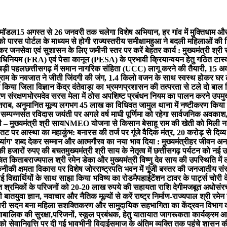
 मॉडल
15 अगस्त से 26 जनवरी तक चलेगा विशेष अभियान, हर गांव में मुक्तिधाम और 
ो पारस पोर्टल के माध्यम से होगी राज्यस्तरीय समीक्षा
महुआ ने बदली महिलाओं की ज
ोकर जनसेवा एवं सुशासन के लिए जमीनी स्तर पर करें बेहतर कार्य : मुख्यमंत्री श्री
र अधिनियम (FRA) एवं पेसा कानून (PESA) के प्रभावी क्रियान्वयन हेतु गठित टास
ए बड़ी पहल
छत्तीसगढ़ में समान नागरिक संहिता (UCC) लागू करने की तैयारी, 15 अक
्राम के नवजात ने जीती जिंदगी की जंग, 1.4 किलो वजन के साथ स्वस्थ होकर घर 
े किया जिला विज्ञान केंद्र दंतेवाड़ा का भ्रमण
प्रशासन की तत्परता से टले दो बाल वि
ण संरक्षण
भोरमदेव सरस मेला में ठोस अपशिष्ट प्रबंधन नियम का पालन करने उपमुख
त शराब, अनुमानित मूल्य लगभग 45 लाख का विधिवत जामुल थाना में नष्टीकरण किया
सम्पन्न
संत रविदास जयंती पर अगले वर्ष माघी पूर्णिमा को रहेगा सार्वजनिक अवकाश, म
मुख्यमंत्री श्री साय
NMEO योजना से किसान बेसाहू राम की खेती को मिली न
तट पर आस्था का महाकुंभ: बनारस की तर्ज पर गूंजे वैदिक मंत्र, 20 करोड़ से दिव्य ब
दिव्यांग’ शब्द देकर सम्मान और आत्मगौरव का नया भाव दिया : मुख्यमंत्री
हर जीवन अनम
े की हजारों रुपए की बचत
मुख्यमंत्री श्री साय के नेतृत्व में छत्तीसगढ़ पर्यटन को नई उ
रचित किताब
राज्यपाल श्री रमेन डेका और मुख्यमंत्री विष्णु देव साय की उपस्थिति 
 तकनीकी क्षमता विकास पर विशेष जोर
राष्ट्रपति भवन में गूंजी बस्तर की जनजातीय सं
ई विद्यार्थियों के साथ साझा किया भविष्य का रोडमैप
हाईटेंशन टावर के पार्ट्स चोर
त श्रमिकों के परिजनों को 20-20 लाख रुपये की सहायता राशि देगी
मजबूत अधोसंरचना
की बात
युवा ज्ञान, नवाचार और नैतिक मूल्यों से करें राष्ट्र निर्माण-राज्यपाल श्री रमेन
महतारी सदन बना महिला सशक्तिकरण और सामुदायिक सहभागिता का केंद्र
वन विभाग क
ं नाबालिक की सुरक्षा,परिजनों, स्कूल प्रबंधक, हेतु यातायात जागरूकता कार्यक्र
 सेवानिवृत्ति पर दी गई भावभीनी विदाई
समाज के अंतिम व्यक्ति तक पहुंचे शासन क