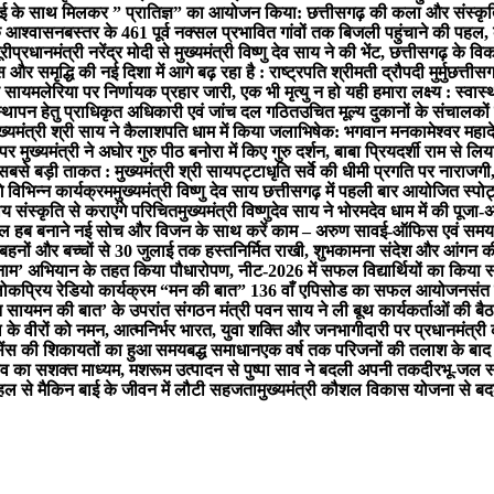
के साथ मिलकर ” प्रातिज्ञ” का आयोजन किया: छत्तीसगढ़ की कला और संस्कृति
मक आश्वासन
बस्तर के 461 पूर्व नक्सल प्रभावित गांवों तक बिजली पहुंचाने की पहल,
री
प्रधानमंत्री नरेंद्र मोदी से मुख्यमंत्री विष्णु देव साय ने की भेंट, छत्तीसगढ़ के
 समृद्धि की नई दिशा में आगे बढ़ रहा है : राष्ट्रपति श्रीमती द्रौपदी मुर्मु
छत्तीसग
व साय
मलेरिया पर निर्णायक प्रहार जारी, एक भी मृत्यु न हो यही हमारा लक्ष्य : स्वास्थ्
यवस्थापन हेतु प्राधिकृत अधिकारी एवं जांच दल गठित
उचित मूल्य दुकानों के संचालकों 
ख्यमंत्री श्री साय ने कैलाशपति धाम में किया जलाभिषेक: भगवान मनकामेश्वर महाद
मा पर मुख्यमंत्री ने अघोर गुरु पीठ बनोरा में किए गुरु दर्शन, बाबा प्रियदर्शी राम से लि
बसे बड़ी ताकत : मुख्यमंत्री श्री साय
पट्टाधृति सर्वे की धीमी प्रगति पर नाराजगी
 विभिन्न कार्यक्रम
मुख्यमंत्री विष्णु देव साय छत्तीसगढ़ में पहली बार आयोजित स्पोर्ट
ीय संस्कृति से कराएंगे परिचित
मुख्यमंत्री विष्णुदेव साय ने भोरमदेव धाम में की पूज
ेल हब बनाने नई सोच और विजन के साथ करें काम – अरुण साव
ई-ऑफिस एवं समयबद्
 बहनों और बच्चों से 30 जुलाई तक हस्तनिर्मित राखी, शुभकामना संदेश और आंगन 
े नाम’ अभियान के तहत किया पौधारोपण, नीट-2026 में सफल विद्यार्थियों का किया स
ी के लोकप्रिय रेडियो कार्यक्रम “मन की बात” 136 वाँ एपिसोड का सफल आयोजन
संत 
न साय
मन की बात’ के उपरांत संगठन मंत्री पवन साय ने ली बूथ कार्यकर्ताओं की
के वीरों को नमन, आत्मनिर्भर भारत, युवा शक्ति और जनभागीदारी पर प्रधानमंत्री
ाइसेंस की शिकायतों का हुआ समयबद्ध समाधान
एक वर्ष तक परिजनों की तलाश के बाद 
व का सशक्त माध्यम, मशरूम उत्पादन से पुष्पा साव ने बदली अपनी तकदीर
भू-जल स
पहल से मैकिन बाई के जीवन में लौटी सहजता
मुख्यमंत्री कौशल विकास योजना से बद