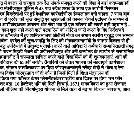
ढ़ में बस्तर से सरगुजा तक रेल संपर्क मजबूत करने की दिशा में बड़ा कदम
महानदी
य मंत्री
जामुल पुलिस ने 43 पाव अवैध शराब के साथ एक आरोपी गिरफ्तार
एवं विक्रेताओं पर हुई वैधानिक कार्रवाई
सीएम हेल्पलाइन बनी सहारा, 7 साल बाद
ेव से प्रदेश की सुख-समृद्धि एवं खुशहाली की कामना
‘नेचर्स एटीएम’ के माध्यम से
या आशीर्वाद
अच्छा आचरण और सेवा भाव ही एक डॉक्टर की सबसे बड़ी पहचान है –
, काम शुरू नही करने वाले पटवारियों को नोटिस जारी करने के दिए निर्देश
’वंदे
्स कॉन्क्लेव में हुए शामिल
भाजपा ओबीसी मोर्चा का संभाग स्तरीय प्रबुद्ध जन सम्मान
ा-अर्चना, प्रदेश की सुख-समृद्धि के लिए की मंगलकामना
गांवों के समग्र विकास से ही
ध उपस्थिति में उत्कृष्ट प्रदर्शन करने वाले अधिकारी-कर्मचारी सम्मानित
छत्तीसगढ़
की पावन मिट्टी भेजने की अपील
जीवामृत और वर्मी कम्पोस्ट के उपयोग से रासायनिक
म्मान
नीट में सफलता हासिल करने वाले विद्यार्थियों को दी शुभकामनाएं, आगे की
रविदास की 650वीं जयंती: तैयारियों को लेकर भाजपा की महत्वपूर्ण कार्यशाला
 बैठक, संगठन सशक्तिकरण पर दिया जोर
प्रधानमंत्री नरेंद्र मोदी ने ‘कैच द रेन’
 का विशेष जोर
प्रल्हाद जोशी कौन हैं जिन्हें मिली है शिक्षा मंत्रालय की
किया गया फॉस्टर केयर प्लेसमेंट
अंतरराष्ट्रीय बाघ दिवस पर होगा ‘रन फॉर
्तर बढ़ा, 10 हेक्टेयर भूमि को मिली सिंचाई, 1671 मानवदिवस का हुआ रोजगार
ली नीलिमा की जिंदगी
मुद्रा योजना से मिले ऋण से बढ़ाया किराना व्यवसाय, आज