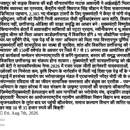
जशपुर को सड़क विकास की बड़ी सौगात
संगीत नाटक अकादमी ने आईआईटी भिलाई 
विशेष व्यवस्था का प्रस्ताव, केंद्रीय मंत्री शिवराज सिंह चौहान ने दिया सकारात्
डिजिटल पहचान, 2,305 नए मोबाइल टावरों के लिए मुख्यमंत्री ने केंद्र से मांगी मंजू
भूमिपूजन, मरीजों को मिलेंगी निजी अस्पताल जैसी सुविधाएं
बस्तर आज शांति, विकास और
विवाद नहीं, छत्तीसगढ़-ओडिशा की साझा समृद्धि का आधार बने : मुख्यमंत्री विष्णुदे
किया
नगरीय क्षेत्रों में आवासहीन व्यक्तियों को पट्टा प्रदाय, नवीनीकरण व भू-व्
मुकुंद धीमर को मिला आधार कार्ड
छत्तीसगढ़ में विकसित होंगे 4 नए औद्योगिक पार्क
मु
घर-घर पहुँचेंगे पौधे, ‘एक पेड़ माँ के नाम’ अभियान को मिला नया विस्तार
गुरु पूर्णि
मुख्यमंत्री श्री साय
पुलिस का जज़्बा ही सुरक्षित, शांत और विकसित छत्तीसगढ़ की स
मातरम’ की 150वीं वर्षगांठ के अवसर पर जिले में 7 से 15 अगस्त तक आयोजित होंगे
एवं कार्यकर्ता सम्मेलन संपन्न
राष्ट्रपति से करेंगे मुलाकात, बस्तर की समृद्ध जनजात
विकसित छत्तीसगढ़ का संकल्प होगा साकार : मुख्यमंत्री श्री साय
छत्तीसगढ़ को ख
की बेटी ने सायकॉमनवेल्थ गेम्स-2026 में रजत पदक जीती ज्ञानेश्वरी यादव
माताओं,
उर्वरकों पर निर्भरता कम, कृषि विभाग के मार्गदर्शन से मिली नई दिशा
‘एक पेड़ माँ क
पढ़ाई में हरसंभव सहयोग का भरोसा
जामुल मंडल में प्रधानमंत्री नरेंद्र मोदी ज
संपन्नसंत रविदास जी का जीवन सामाजिक समरसता और बंधुत्व का प्रतीक – पव
अभियान के तहत कोरबा में जल संरक्षण के उत्कृष्ट प्रयासों की सराहना की
कारगिल 
ज़िम्मेदारी
मुख्यमंत्री हेल्पलाइन बनी आम नागरिकों का भरोसेमंद मंच, ड्राइविंग ल
इंद्रावती’ मैराथन का आयोजन
राष्ट्रीय ग्रामीण आजीविका मिशन बिहान बना बदला
सृजन
आवेदन के तुरंत बाद घर पहुंची व्हीलचेयर, समाज कल्याण विभाग की त्वरित 
हर माह 30 से 35 हजार रुपये की बिक्री’
Fri. Aug 7th, 2026