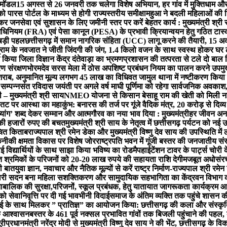
 मॉडल
15 अगस्त से 26 जनवरी तक चलेगा विशेष अभियान, हर गांव में मुक्तिधाम और 
ो पारस पोर्टल के माध्यम से होगी राज्यस्तरीय समीक्षा
महुआ ने बदली महिलाओं की ज
ोकर जनसेवा एवं सुशासन के लिए जमीनी स्तर पर करें बेहतर कार्य : मुख्यमंत्री श्री
र अधिनियम (FRA) एवं पेसा कानून (PESA) के प्रभावी क्रियान्वयन हेतु गठित टास
ए बड़ी पहल
छत्तीसगढ़ में समान नागरिक संहिता (UCC) लागू करने की तैयारी, 15 अक
्राम के नवजात ने जीती जिंदगी की जंग, 1.4 किलो वजन के साथ स्वस्थ होकर घर 
े किया जिला विज्ञान केंद्र दंतेवाड़ा का भ्रमण
प्रशासन की तत्परता से टले दो बाल वि
ण संरक्षण
भोरमदेव सरस मेला में ठोस अपशिष्ट प्रबंधन नियम का पालन करने उपमुख
त शराब, अनुमानित मूल्य लगभग 45 लाख का विधिवत जामुल थाना में नष्टीकरण किया
सम्पन्न
संत रविदास जयंती पर अगले वर्ष माघी पूर्णिमा को रहेगा सार्वजनिक अवकाश, म
मुख्यमंत्री श्री साय
NMEO योजना से किसान बेसाहू राम की खेती को मिली न
तट पर आस्था का महाकुंभ: बनारस की तर्ज पर गूंजे वैदिक मंत्र, 20 करोड़ से दिव्य ब
दिव्यांग’ शब्द देकर सम्मान और आत्मगौरव का नया भाव दिया : मुख्यमंत्री
हर जीवन अनम
े की हजारों रुपए की बचत
मुख्यमंत्री श्री साय के नेतृत्व में छत्तीसगढ़ पर्यटन को नई उ
रचित किताब
राज्यपाल श्री रमेन डेका और मुख्यमंत्री विष्णु देव साय की उपस्थिति 
 तकनीकी क्षमता विकास पर विशेष जोर
राष्ट्रपति भवन में गूंजी बस्तर की जनजातीय सं
ई विद्यार्थियों के साथ साझा किया भविष्य का रोडमैप
हाईटेंशन टावर के पार्ट्स चोर
त श्रमिकों के परिजनों को 20-20 लाख रुपये की सहायता राशि देगी
मजबूत अधोसंरचना
की बात
युवा ज्ञान, नवाचार और नैतिक मूल्यों से करें राष्ट्र निर्माण-राज्यपाल श्री रमेन
महतारी सदन बना महिला सशक्तिकरण और सामुदायिक सहभागिता का केंद्र
वन विभाग क
ं नाबालिक की सुरक्षा,परिजनों, स्कूल प्रबंधक, हेतु यातायात जागरूकता कार्यक्र
 सेवानिवृत्ति पर दी गई भावभीनी विदाई
समाज के अंतिम व्यक्ति तक पहुंचे शासन क
के साथ मिलकर ” प्रातिज्ञ” का आयोजन किया: छत्तीसगढ़ की कला और संस्कृति
मक आश्वासन
बस्तर के 461 पूर्व नक्सल प्रभावित गांवों तक बिजली पहुंचाने की पहल,
री
प्रधानमंत्री नरेंद्र मोदी से मुख्यमंत्री विष्णु देव साय ने की भेंट, छत्तीसगढ़ के