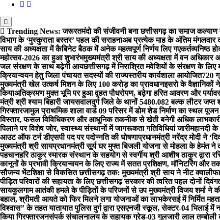
Trending News:
जरूरतमंदो की संजीवनी बना छत्तीसगढ़ का समाज कल्याण
विभाग के ‘मुस्कुराता बस्तर’ पहल की सराहना
अब प्रत्येक माह के अंतिम मंगलवार क
साय की अध्यक्षता में कैबिनेट बैठक में अनेक महत्वपूर्ण निर्णय लिए गए
कर्तव्यनिष्ठ ह
महोत्सव-2026 का हुआ शुभारंभ
मुख्यमंत्री श्री साय की अध्यक्षता में वन अधिका
जल संरक्षण के साथ बढ़ेगी आय
छत्तीसगढ़ में निराश्रित मवेशियों के संरक्षण के लि
क्रियान्वयन हेतु जिला पंचायत सदस्यों की राज्यस्तरीय कार्यशाला आयोजित
720 ग
मुख्यमंत्री खेल उत्कर्ष मिशन के लिए 100 करोड़ का प्रावधान
इसरो के वैज्ञानिकों न
किया
अतिक्रमण मुक्त भूमि पर हुआ वृहत पौधरोपण, बढ़ेगा हरित आवरण और पर्यावर
मंत्री श्री श्याम बिहारी जायसवाल
दुर्ग जिले के थानों 5480.082 बल्क लीटर जप्
गिरफ्तार
जामुल प्राथमिक शाला वार्ड 09 परिसर में डोम शेड निर्माण का स्थल पूजन 
विस्तार, फसल विविधिकरण और आधुनिक तकनीक से खेती बनेगी अधिक लाभकारी – 
पिलाने पर विशेष जोर, स्वास्थ्य संस्थानों में जागरूकता गतिविधियां जारी
महानदी के 
आउट ऑफ टर्न डीएसपी पद पर पदोन्नति की घोषणा
प्रधानमंत्री नरेंद्र मोदी ने ‘
मुख्यमंत्री श्री साय
प्रधानमंत्री सूर्य घर मुफ्त बिजली योजना से मोहला के हेमंत न
पहचान
हरि ठाकुर स्मारक संस्थान के सहयोग से स्वर्गीय श्री आशीष ठाकुर द्वारा 
कानूनों के प्रभावी क्रियान्वयन के लिए राज्य में सतत प्रशिक्षण, मॉनिटरिंग और
सौजन्य भेंट
शिक्षा से विकसित छत्तीसगढ़ तक: मुख्यमंत्री श्री साय ने नीट क्वालीफा
पीड़ित परिवारों की सहायता के लिए छत्तीसगढ़ सरकार की त्वरित पहल दोनों दिवंग
साय
कुलगाम आतंकी हमले के पीड़ितों के परिजनों से उप मुख्यमंत्री विजय शर्मा ने 
बहाल, श्रीमती आयते को फिर मिलने लगा योजनाओं का लाभ
केरसई में निर्मित 
विश्वास” के तहत यातायात पुलिस दुर्ग द्वारा एसएनजी स्कूल, सेक्टर-04 भिलाई मे
किया गिरफ्तार
जनसंपर्क संचालनालय के सहायक ग्रेड-03 गुलजारी लाल तम्बोली को