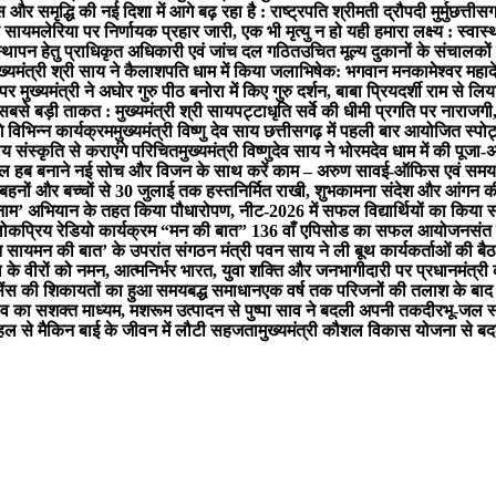
 समृद्धि की नई दिशा में आगे बढ़ रहा है : राष्ट्रपति श्रीमती द्रौपदी मुर्मु
छत्तीसग
व साय
मलेरिया पर निर्णायक प्रहार जारी, एक भी मृत्यु न हो यही हमारा लक्ष्य : स्वास्थ्
यवस्थापन हेतु प्राधिकृत अधिकारी एवं जांच दल गठित
उचित मूल्य दुकानों के संचालकों 
ख्यमंत्री श्री साय ने कैलाशपति धाम में किया जलाभिषेक: भगवान मनकामेश्वर महाद
मा पर मुख्यमंत्री ने अघोर गुरु पीठ बनोरा में किए गुरु दर्शन, बाबा प्रियदर्शी राम से लि
बसे बड़ी ताकत : मुख्यमंत्री श्री साय
पट्टाधृति सर्वे की धीमी प्रगति पर नाराजगी
 विभिन्न कार्यक्रम
मुख्यमंत्री विष्णु देव साय छत्तीसगढ़ में पहली बार आयोजित स्पोर्ट
ीय संस्कृति से कराएंगे परिचित
मुख्यमंत्री विष्णुदेव साय ने भोरमदेव धाम में की पूज
ेल हब बनाने नई सोच और विजन के साथ करें काम – अरुण साव
ई-ऑफिस एवं समयबद्
 बहनों और बच्चों से 30 जुलाई तक हस्तनिर्मित राखी, शुभकामना संदेश और आंगन 
े नाम’ अभियान के तहत किया पौधारोपण, नीट-2026 में सफल विद्यार्थियों का किया स
ी के लोकप्रिय रेडियो कार्यक्रम “मन की बात” 136 वाँ एपिसोड का सफल आयोजन
संत 
न साय
मन की बात’ के उपरांत संगठन मंत्री पवन साय ने ली बूथ कार्यकर्ताओं की
के वीरों को नमन, आत्मनिर्भर भारत, युवा शक्ति और जनभागीदारी पर प्रधानमंत्री
ाइसेंस की शिकायतों का हुआ समयबद्ध समाधान
एक वर्ष तक परिजनों की तलाश के बाद 
व का सशक्त माध्यम, मशरूम उत्पादन से पुष्पा साव ने बदली अपनी तकदीर
भू-जल स
पहल से मैकिन बाई के जीवन में लौटी सहजता
मुख्यमंत्री कौशल विकास योजना से बद