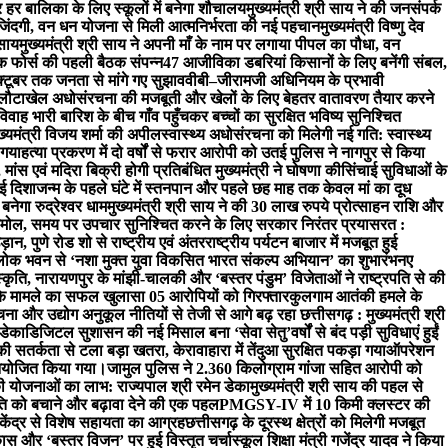
हर बालिका के लिए स्कूलों में बनेगा शौचालय
मुख्यमंत्री श्री साय ने की जनसंपर्क
िंदगी, वन धन योजना से मिली आत्मनिर्भरता की नई पहचान
मुख्यमंत्री विष्णु देव
 साय
मुख्यमंत्री श्री साय ने अपनी माँ के नाम पर लगाया पीपल का पौधा, वन
्क फोर्स की पहली बैठक संपन्न
47 आजीविका डबरियां किसानों के लिए बनेंगी संबल,
्टूबर तक जनता से मांगे गए सुझाव
वीबी–जीरामजी अधिनियम के प्रभावी
लौटा
खेल अधोसंरचना की मजबूती और खेलों के लिए बेहतर वातावरण तैयार करने
वाह भारी बारिश के बीच गाँव पहुँचकर बच्चों का सुरक्षित भविष्य सुनिश्चित
्यमंत्री विजय शर्मा की अपील
स्वास्थ्य अधोसंरचना को मिलेगी नई गति: स्वास्थ्य
 गया
हत्या प्रकरण में दो वर्षों से फरार आरोपी को उतई पुलिस ने नागपुर से किया
ांस एवं मदिरा बिक्री होगी प्रतिबंधित मुख्यमंत्री ने घोषणा की
सिंचाई सुविधाओं के
ई दिशा
जन्म के पहले घंटे में स्तनपान और पहले छह माह तक केवल मां का दूध
नेगा रुद्रेश्वर धाम
मुख्यमंत्री श्री साय ने की 30 लाख रुपये प्रोत्साहन राशि और
ोल, समय पर उपचार सुनिश्चित करने के लिए सरकार निरंतर प्रयासरत :
ड़ान, पुणे रोड शो से राष्ट्रीय एवं अंतरराष्ट्रीय पर्यटन बाजार में मजबूत हुई
में लोक भवन से ‘नशा मुक्त युवा विकसित भारत संकल्प अभियान’ का शुभारंभ
नए
स्कृति, नारायणपुर के मांझी-चालकी और ‘बस्तर पंडुम’ विजेताओं ने राष्ट्रपति से की
ी के मामले का सफल खुलासा 05 आरोपियों को गिरफ्तार
कुलगाम आतंकी हमले के
 और उद्योग अनुकूल नीतियों से तेजी से आगे बढ़ रहा छत्तीसगढ़ : मुख्यमंत्री श्री
 डेका
​डिजिटल सुशासन की नई मिसाल बना ‘सेवा सेतु’
वर्षों से बंद पड़ी सुविधाएं हुईं
ी सतर्कता से टला बड़ा खतरा, केरावाहारा में तेंदुआ सुरक्षित पकड़ा गया
ऑपरेशन
म आयोजित किया गया।
जामुल पुलिस ने 2.360 किलोग्राम गांजा सहित आरोपी को
ी योजनाओं का लाभ: राज्यपाल श्री रमेन डेका
मुख्यमंत्री श्री साय की पहल से
 को बचाने और बढ़ावा देने की एक पहल
PMGSY-IV में 10 किमी क्लस्टर की
 केंद्र से विशेष सहायता का आग्रह
छत्तीसगढ़ के दूरस्थ क्षेत्रों को मिलेगी मजबूत
 विकास और ‘बस्तर विजन’ पर हुई विस्तृत चर्चा
स्कूल शिक्षा मंत्री गजेंद्र यादव ने किया