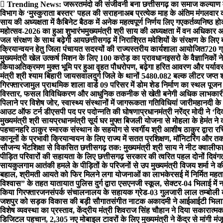
Skip
Trending News:
जरूरतमंदो की संजीवनी बना छत्तीसगढ़ का समाज कल्याण
to
विभाग के ‘मुस्कुराता बस्तर’ पहल की सराहना
अब प्रत्येक माह के अंतिम मंगलवार क
content
साय की अध्यक्षता में कैबिनेट बैठक में अनेक महत्वपूर्ण निर्णय लिए गए
कर्तव्यनिष्ठ ह
महोत्सव-2026 का हुआ शुभारंभ
मुख्यमंत्री श्री साय की अध्यक्षता में वन अधिका
जल संरक्षण के साथ बढ़ेगी आय
छत्तीसगढ़ में निराश्रित मवेशियों के संरक्षण के लि
क्रियान्वयन हेतु जिला पंचायत सदस्यों की राज्यस्तरीय कार्यशाला आयोजित
720 ग
मुख्यमंत्री खेल उत्कर्ष मिशन के लिए 100 करोड़ का प्रावधान
इसरो के वैज्ञानिकों न
किया
अतिक्रमण मुक्त भूमि पर हुआ वृहत पौधरोपण, बढ़ेगा हरित आवरण और पर्यावर
मंत्री श्री श्याम बिहारी जायसवाल
दुर्ग जिले के थानों 5480.082 बल्क लीटर जप्
गिरफ्तार
जामुल प्राथमिक शाला वार्ड 09 परिसर में डोम शेड निर्माण का स्थल पूजन 
विस्तार, फसल विविधिकरण और आधुनिक तकनीक से खेती बनेगी अधिक लाभकारी – 
पिलाने पर विशेष जोर, स्वास्थ्य संस्थानों में जागरूकता गतिविधियां जारी
महानदी के 
आउट ऑफ टर्न डीएसपी पद पर पदोन्नति की घोषणा
प्रधानमंत्री नरेंद्र मोदी ने ‘
मुख्यमंत्री श्री साय
प्रधानमंत्री सूर्य घर मुफ्त बिजली योजना से मोहला के हेमंत न
पहचान
हरि ठाकुर स्मारक संस्थान के सहयोग से स्वर्गीय श्री आशीष ठाकुर द्वारा 
कानूनों के प्रभावी क्रियान्वयन के लिए राज्य में सतत प्रशिक्षण, मॉनिटरिंग और
सौजन्य भेंट
शिक्षा से विकसित छत्तीसगढ़ तक: मुख्यमंत्री श्री साय ने नीट क्वालीफा
पीड़ित परिवारों की सहायता के लिए छत्तीसगढ़ सरकार की त्वरित पहल दोनों दिवंग
साय
कुलगाम आतंकी हमले के पीड़ितों के परिजनों से उप मुख्यमंत्री विजय शर्मा ने 
बहाल, श्रीमती आयते को फिर मिलने लगा योजनाओं का लाभ
केरसई में निर्मित 
विश्वास” के तहत यातायात पुलिस दुर्ग द्वारा एसएनजी स्कूल, सेक्टर-04 भिलाई मे
किया गिरफ्तार
जनसंपर्क संचालनालय के सहायक ग्रेड-03 गुलजारी लाल तम्बोली को
जशपुर को सड़क विकास की बड़ी सौगात
संगीत नाटक अकादमी ने आईआईटी भिलाई 
विशेष व्यवस्था का प्रस्ताव, केंद्रीय मंत्री शिवराज सिंह चौहान ने दिया सकारात्
डिजिटल पहचान, 2,305 नए मोबाइल टावरों के लिए मुख्यमंत्री ने केंद्र से मांगी मंजू