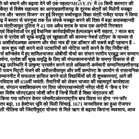
 को बचाने और बढ़ावा देने की एक पहल
PMGSY-IV में 10 किमी क्लस्टर की
 केंद्र से विशेष सहायता का आग्रह
छत्तीसगढ़ के दूरस्थ क्षेत्रों को मिलेगी मजबूत
 विकास और ‘बस्तर विजन’ पर हुई विस्तृत चर्चा
स्कूल शिक्षा मंत्री गजेंद्र यादव ने किया
ढ़ में बस्तर से सरगुजा तक रेल संपर्क मजबूत करने की दिशा में बड़ा कदम
महानदी
य मंत्री
जामुल पुलिस ने 43 पाव अवैध शराब के साथ एक आरोपी गिरफ्तार
एवं विक्रेताओं पर हुई वैधानिक कार्रवाई
सीएम हेल्पलाइन बनी सहारा, 7 साल बाद
ेव से प्रदेश की सुख-समृद्धि एवं खुशहाली की कामना
‘नेचर्स एटीएम’ के माध्यम से
या आशीर्वाद
अच्छा आचरण और सेवा भाव ही एक डॉक्टर की सबसे बड़ी पहचान है –
, काम शुरू नही करने वाले पटवारियों को नोटिस जारी करने के दिए निर्देश
’वंदे
्स कॉन्क्लेव में हुए शामिल
भाजपा ओबीसी मोर्चा का संभाग स्तरीय प्रबुद्ध जन सम्मान
ा-अर्चना, प्रदेश की सुख-समृद्धि के लिए की मंगलकामना
गांवों के समग्र विकास से ही
ध उपस्थिति में उत्कृष्ट प्रदर्शन करने वाले अधिकारी-कर्मचारी सम्मानित
छत्तीसगढ़
की पावन मिट्टी भेजने की अपील
जीवामृत और वर्मी कम्पोस्ट के उपयोग से रासायनिक
म्मान
नीट में सफलता हासिल करने वाले विद्यार्थियों को दी शुभकामनाएं, आगे की
रविदास की 650वीं जयंती: तैयारियों को लेकर भाजपा की महत्वपूर्ण कार्यशाला
 बैठक, संगठन सशक्तिकरण पर दिया जोर
प्रधानमंत्री नरेंद्र मोदी ने ‘कैच द रेन’
 का विशेष जोर
प्रल्हाद जोशी कौन हैं जिन्हें मिली है शिक्षा मंत्रालय की
किया गया फॉस्टर केयर प्लेसमेंट
अंतरराष्ट्रीय बाघ दिवस पर होगा ‘रन फॉर
्तर बढ़ा, 10 हेक्टेयर भूमि को मिली सिंचाई, 1671 मानवदिवस का हुआ रोजगार
ली नीलिमा की जिंदगी
मुद्रा योजना से मिले ऋण से बढ़ाया किराना व्यवसाय, आज