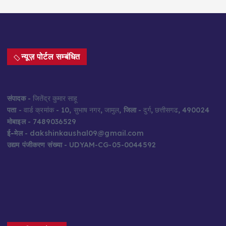
न्यूज़ पोर्टल सम्बंधित
संपादक
- जितेंद्र कुमार साहू
पता
- वार्ड क्रमांक - 10, सुभाष नगर, जामुल,
जिला
- दुर्ग, छत्तीसगढ, 490024
मोबाइल
- 7489036529
ई-मेल
- dakshinkaushal09@gmail.com
उद्यम पंजीकरण संख्या
- UDYAM-CG-05-0044592