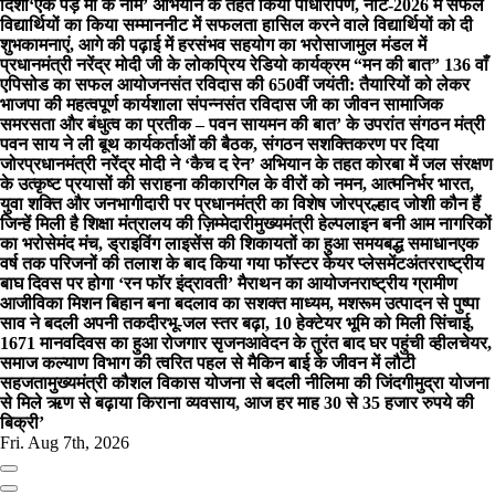
दिशा
‘एक पेड़ माँ के नाम’ अभियान के तहत किया पौधारोपण, नीट-2026 में सफल
विद्यार्थियों का किया सम्मान
नीट में सफलता हासिल करने वाले विद्यार्थियों को दी
शुभकामनाएं, आगे की पढ़ाई में हरसंभव सहयोग का भरोसा
जामुल मंडल में
प्रधानमंत्री नरेंद्र मोदी जी के लोकप्रिय रेडियो कार्यक्रम “मन की बात” 136 वाँ
एपिसोड का सफल आयोजन
संत रविदास की 650वीं जयंती: तैयारियों को लेकर
भाजपा की महत्वपूर्ण कार्यशाला संपन्नसंत रविदास जी का जीवन सामाजिक
समरसता और बंधुत्व का प्रतीक – पवन साय
मन की बात’ के उपरांत संगठन मंत्री
पवन साय ने ली बूथ कार्यकर्ताओं की बैठक, संगठन सशक्तिकरण पर दिया
जोर
प्रधानमंत्री नरेंद्र मोदी ने ‘कैच द रेन’ अभियान के तहत कोरबा में जल संरक्षण
के उत्कृष्ट प्रयासों की सराहना की
कारगिल के वीरों को नमन, आत्मनिर्भर भारत,
युवा शक्ति और जनभागीदारी पर प्रधानमंत्री का विशेष जोर
प्रल्हाद जोशी कौन हैं
जिन्हें मिली है शिक्षा मंत्रालय की ज़िम्मेदारी
मुख्यमंत्री हेल्पलाइन बनी आम नागरिकों
का भरोसेमंद मंच, ड्राइविंग लाइसेंस की शिकायतों का हुआ समयबद्ध समाधान
एक
वर्ष तक परिजनों की तलाश के बाद किया गया फॉस्टर केयर प्लेसमेंट
अंतरराष्ट्रीय
बाघ दिवस पर होगा ‘रन फॉर इंद्रावती’ मैराथन का आयोजन
राष्ट्रीय ग्रामीण
आजीविका मिशन बिहान बना बदलाव का सशक्त माध्यम, मशरूम उत्पादन से पुष्पा
साव ने बदली अपनी तकदीर
भू-जल स्तर बढ़ा, 10 हेक्टेयर भूमि को मिली सिंचाई,
1671 मानवदिवस का हुआ रोजगार सृजन
आवेदन के तुरंत बाद घर पहुंची व्हीलचेयर,
समाज कल्याण विभाग की त्वरित पहल से मैकिन बाई के जीवन में लौटी
सहजता
मुख्यमंत्री कौशल विकास योजना से बदली नीलिमा की जिंदगी
मुद्रा योजना
से मिले ऋण से बढ़ाया किराना व्यवसाय, आज हर माह 30 से 35 हजार रुपये की
बिक्री’
Fri. Aug 7th, 2026