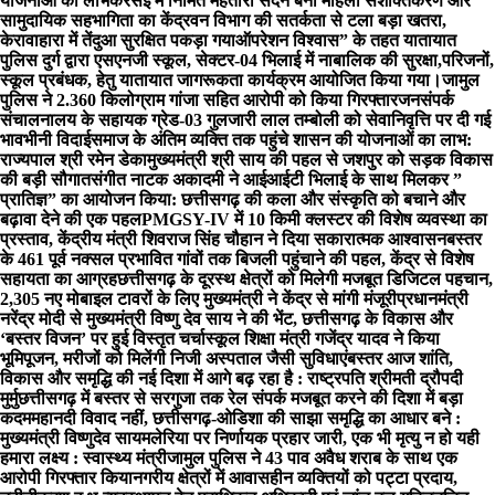
योजनाओं का लाभ
केरसई में निर्मित महतारी सदन बना महिला सशक्तिकरण और
सामुदायिक सहभागिता का केंद्र
वन विभाग की सतर्कता से टला बड़ा खतरा,
केरावाहारा में तेंदुआ सुरक्षित पकड़ा गया
ऑपरेशन विश्वास” के तहत यातायात
पुलिस दुर्ग द्वारा एसएनजी स्कूल, सेक्टर-04 भिलाई में नाबालिक की सुरक्षा,परिजनों,
स्कूल प्रबंधक, हेतु यातायात जागरूकता कार्यक्रम आयोजित किया गया।
जामुल
पुलिस ने 2.360 किलोग्राम गांजा सहित आरोपी को किया गिरफ्तार
जनसंपर्क
संचालनालय के सहायक ग्रेड-03 गुलजारी लाल तम्बोली को सेवानिवृत्ति पर दी गई
भावभीनी विदाई
समाज के अंतिम व्यक्ति तक पहुंचे शासन की योजनाओं का लाभ:
राज्यपाल श्री रमेन डेका
मुख्यमंत्री श्री साय की पहल से जशपुर को सड़क विकास
की बड़ी सौगात
संगीत नाटक अकादमी ने आईआईटी भिलाई के साथ मिलकर ”
प्रातिज्ञ” का आयोजन किया: छत्तीसगढ़ की कला और संस्कृति को बचाने और
बढ़ावा देने की एक पहल
PMGSY-IV में 10 किमी क्लस्टर की विशेष व्यवस्था का
प्रस्ताव, केंद्रीय मंत्री शिवराज सिंह चौहान ने दिया सकारात्मक आश्वासन
बस्तर
के 461 पूर्व नक्सल प्रभावित गांवों तक बिजली पहुंचाने की पहल, केंद्र से विशेष
सहायता का आग्रह
छत्तीसगढ़ के दूरस्थ क्षेत्रों को मिलेगी मजबूत डिजिटल पहचान,
2,305 नए मोबाइल टावरों के लिए मुख्यमंत्री ने केंद्र से मांगी मंजूरी
प्रधानमंत्री
नरेंद्र मोदी से मुख्यमंत्री विष्णु देव साय ने की भेंट, छत्तीसगढ़ के विकास और
‘बस्तर विजन’ पर हुई विस्तृत चर्चा
स्कूल शिक्षा मंत्री गजेंद्र यादव ने किया
भूमिपूजन, मरीजों को मिलेंगी निजी अस्पताल जैसी सुविधाएं
बस्तर आज शांति,
विकास और समृद्धि की नई दिशा में आगे बढ़ रहा है : राष्ट्रपति श्रीमती द्रौपदी
मुर्मु
छत्तीसगढ़ में बस्तर से सरगुजा तक रेल संपर्क मजबूत करने की दिशा में बड़ा
कदम
महानदी विवाद नहीं, छत्तीसगढ़-ओडिशा की साझा समृद्धि का आधार बने :
मुख्यमंत्री विष्णुदेव साय
मलेरिया पर निर्णायक प्रहार जारी, एक भी मृत्यु न हो यही
हमारा लक्ष्य : स्वास्थ्य मंत्री
जामुल पुलिस ने 43 पाव अवैध शराब के साथ एक
आरोपी गिरफ्तार किया
नगरीय क्षेत्रों में आवासहीन व्यक्तियों को पट्टा प्रदाय,