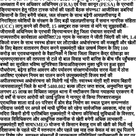
अध्यक्षता में वन अधिकार अधिनियम (FRA) एवं पेसा कानून (PESA) के प्रभावी
क्रियान्वयन हेतु गठित टास्क फोर्स की पहली बैठक संपन्न
47 आजीविका डबरियां
किसानों के लिए बनेंगी संबल, जल संरक्षण के साथ बढ़ेगी आय
छत्तीसगढ़ में
निराश्रित मवेशियों के संरक्षण के लिए बड़ी पहल
छत्तीसगढ़ में समान नागरिक संहिता
(UCC) लागू करने की तैयारी, 15 अक्टूबर तक जनता से मांगे गए सुझाव
वीबी–
जीरामजी अधिनियम के प्रभावी क्रियान्वयन हेतु जिला पंचायत सदस्यों की
राज्यस्तरीय कार्यशाला आयोजित
720 ग्राम के नवजात ने जीती जिंदगी की जंग, 1.4
किलो वजन के साथ स्वस्थ होकर घर लौटा
खेल अधोसंरचना की मजबूती और खेलों
के लिए बेहतर वातावरण तैयार करने मुख्यमंत्री खेल उत्कर्ष मिशन के लिए 100
करोड़ का प्रावधान
इसरो के वैज्ञानिकों ने किया जिला विज्ञान केंद्र दंतेवाड़ा का
भ्रमण
प्रशासन की तत्परता से टले दो बाल विवाह भारी बारिश के बीच गाँव पहुँचकर
बच्चों का सुरक्षित भविष्य सुनिश्चित किया
अतिक्रमण मुक्त भूमि पर हुआ वृहत
पौधरोपण, बढ़ेगा हरित आवरण और पर्यावरण संरक्षण
भोरमदेव सरस मेला में ठोस
अपशिष्ट प्रबंधन नियम का पालन करने उपमुख्यमंत्री विजय शर्मा की
अपील
स्वास्थ्य अधोसंरचना को मिलेगी नई गति: स्वास्थ्य मंत्री श्री श्याम बिहारी
जायसवाल
दुर्ग जिले के थानों 5480.082 बल्क लीटर जप्त शराब, अनुमानित मूल्य
लगभग 45 लाख का विधिवत जामुल थाना में नष्टीकरण किया गया
हत्या प्रकरण में
दो वर्षों से फरार आरोपी को उतई पुलिस ने नागपुर से किया गिरफ्तार
जामुल
प्राथमिक शाला वार्ड 09 परिसर में डोम शेड निर्माण का स्थल पूजन सम्पन्न
संत
रविदास जयंती पर अगले वर्ष माघी पूर्णिमा को रहेगा सार्वजनिक अवकाश, मांस एवं
मदिरा बिक्री होगी प्रतिबंधित मुख्यमंत्री ने घोषणा की
सिंचाई सुविधाओं के विस्तार,
फसल विविधिकरण और आधुनिक तकनीक से खेती बनेगी अधिक लाभकारी –
मुख्यमंत्री श्री साय
NMEO योजना से किसान बेसाहू राम की खेती को मिली नई
दिशा
जन्म के पहले घंटे में स्तनपान और पहले छह माह तक केवल मां का दूध पिलाने
पर विशेष जोर, स्वास्थ्य संस्थानों में जागरूकता गतिविधियां जारी
महानदी के तट पर