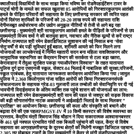
क्वालीफाई विद्यार्थियों के साथ साझा किया भविष्य का रोडमैप
हाईटेंशन टावर के
पार्ट्स चोरी के मामले का सफल खुलासा 05 आरोपियों को गिरफ्तार
कुलगाम आतंकी
हमले के पीड़ित परिवारों की सहायता के लिए छत्तीसगढ़ सरकार की त्वरित पहल
दोनों दिवंगत श्रमिकों के परिजनों को 20-20 लाख रुपये की सहायता राशि
देगी
मजबूत अधोसंरचना और उद्योग अनुकूल नीतियों से तेजी से आगे बढ़ रहा
छत्तीसगढ़ : मुख्यमंत्री श्री साय
कुलगाम आतंकी हमले के पीड़ितों के परिजनों से उप
मुख्यमंत्री विजय शर्मा ने की बात
युवा ज्ञान, नवाचार और नैतिक मूल्यों से करें राष्ट्र
निर्माण-राज्यपाल श्री रमेन डेका
​डिजिटल सुशासन की नई मिसाल बना ‘सेवा
सेतु’
वर्षों से बंद पड़ी सुविधाएं हुईं बहाल, श्रीमती आयते को फिर मिलने लगा
योजनाओं का लाभ
केरसई में निर्मित महतारी सदन बना महिला सशक्तिकरण और
सामुदायिक सहभागिता का केंद्र
वन विभाग की सतर्कता से टला बड़ा खतरा,
केरावाहारा में तेंदुआ सुरक्षित पकड़ा गया
ऑपरेशन विश्वास” के तहत यातायात
पुलिस दुर्ग द्वारा एसएनजी स्कूल, सेक्टर-04 भिलाई में नाबालिक की सुरक्षा,परिजनों,
स्कूल प्रबंधक, हेतु यातायात जागरूकता कार्यक्रम आयोजित किया गया।
जामुल
पुलिस ने 2.360 किलोग्राम गांजा सहित आरोपी को किया गिरफ्तार
जनसंपर्क
संचालनालय के सहायक ग्रेड-03 गुलजारी लाल तम्बोली को सेवानिवृत्ति पर दी गई
भावभीनी विदाई
समाज के अंतिम व्यक्ति तक पहुंचे शासन की योजनाओं का लाभ:
राज्यपाल श्री रमेन डेका
मुख्यमंत्री श्री साय की पहल से जशपुर को सड़क विकास
की बड़ी सौगात
संगीत नाटक अकादमी ने आईआईटी भिलाई के साथ मिलकर ”
प्रातिज्ञ” का आयोजन किया: छत्तीसगढ़ की कला और संस्कृति को बचाने और
बढ़ावा देने की एक पहल
PMGSY-IV में 10 किमी क्लस्टर की विशेष व्यवस्था का
प्रस्ताव, केंद्रीय मंत्री शिवराज सिंह चौहान ने दिया सकारात्मक आश्वासन
बस्तर
के 461 पूर्व नक्सल प्रभावित गांवों तक बिजली पहुंचाने की पहल, केंद्र से विशेष
सहायता का आग्रह
छत्तीसगढ़ के दूरस्थ क्षेत्रों को मिलेगी मजबूत डिजिटल पहचान,
2,305 नए मोबाइल टावरों के लिए मुख्यमंत्री ने केंद्र से मांगी मंजूरी
प्रधानमंत्री