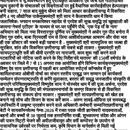
नवीनीकरण व भू-व्यवस्थापन हेतु प्राधिकृत अधिकारी एवं जांच दल गठित
उचित
मूल्य दुकानों के संचालकों एवं विक्रेताओं पर हुई वैधानिक कार्रवाई
सीएम हेल्पलाइन
बनी सहारा, 7 साल बाद मुकुंद धीमर को मिला आधार कार्ड
छत्तीसगढ़ में विकसित
होंगे 4 नए औद्योगिक पार्क
मुख्यमंत्री श्री साय ने कैलाशपति धाम में किया
जलाभिषेक: भगवान मनकामेश्वर महादेव से प्रदेश की सुख-समृद्धि एवं खुशहाली की
कामना
‘नेचर्स एटीएम’ के माध्यम से घर-घर पहुँचेंगे पौधे, ‘एक पेड़ माँ के नाम’
अभियान को मिला नया विस्तार
गुरु पूर्णिमा पर मुख्यमंत्री ने अघोर गुरु पीठ बनोरा में
किए गुरु दर्शन, बाबा प्रियदर्शी राम से लिया आशीर्वाद
अच्छा आचरण और सेवा भाव
ही एक डॉक्टर की सबसे बड़ी पहचान है – मुख्यमंत्री श्री साय
पुलिस का जज़्बा ही
सुरक्षित, शांत और विकसित छत्तीसगढ़ की सबसे बड़ी ताकत : मुख्यमंत्री श्री
साय
पट्टाधृति सर्वे की धीमी प्रगति पर नाराजगी, काम शुरू नही करने वाले
पटवारियों को नोटिस जारी करने के दिए निर्देश
’वंदे मातरम’ की 150वीं वर्षगांठ के
अवसर पर जिले में 7 से 15 अगस्त तक आयोजित होंगे विभिन्न कार्यक्रम
मुख्यमंत्री
विष्णु देव साय छत्तीसगढ़ में पहली बार आयोजित स्पोर्ट्स कॉन्क्लेव में हुए
शामिल
भाजपा ओबीसी मोर्चा का संभाग स्तरीय प्रबुद्ध जन सम्मान एवं कार्यकर्ता
सम्मेलन संपन्न
राष्ट्रपति से करेंगे मुलाकात, बस्तर की समृद्ध जनजातीय संस्कृति से
कराएंगे परिचित
मुख्यमंत्री विष्णुदेव साय ने भोरमदेव धाम में की पूजा-अर्चना, प्रदेश
की सुख-समृद्धि के लिए की मंगलकामना
गांवों के समग्र विकास से ही विकसित
छत्तीसगढ़ का संकल्प होगा साकार : मुख्यमंत्री श्री साय
छत्तीसगढ़ को खेल हब
बनाने नई सोच और विजन के साथ करें काम – अरुण साव
ई-ऑफिस एवं समयबद्ध
उपस्थिति में उत्कृष्ट प्रदर्शन करने वाले अधिकारी-कर्मचारी सम्मानित
छत्तीसगढ़ की
बेटी ने सायकॉमनवेल्थ गेम्स-2026 में रजत पदक जीती ज्ञानेश्वरी यादव
माताओं,
बहनों और बच्चों से 30 जुलाई तक हस्तनिर्मित राखी, शुभकामना संदेश और आंगन
की पावन मिट्टी भेजने की अपील
जीवामृत और वर्मी कम्पोस्ट के उपयोग से
रासायनिक उर्वरकों पर निर्भरता कम, कृषि विभाग के मार्गदर्शन से मिली नई