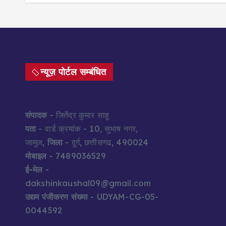
न्यूज़ पोर्टल सम्बंधित
संपादक
- जितेंद्र कुमार साहू
पता
- वार्ड क्रमांक - 10, सुभाष नगर,
जामुल,
जिला
- दुर्ग, छत्तीसगढ, 490024
मोबाइल
- 7489036529
ई-मेल
-
dakshinkaushal09@gmail.com
उद्यम पंजीकरण संख्या
- UDYAM-CG-05-
0044592