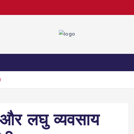
ा
 और लघु व्यवसाय