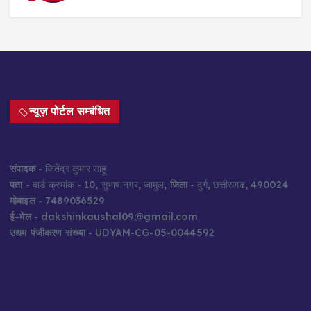
न्यूज़ पोर्टल सम्बंधित
संपादक
- जितेंद्र कुमार साहू
पता
- वार्ड क्रमांक - 10, सुभाष नगर, जामुल,
जिला
- दुर्ग, छत्तीसगढ, 490024
मोबाइल
- 7489036529
ई-मेल
- dakshinkaushal09@gmail.com
उद्यम पंजीकरण संख्या
- UDYAM-CG-05-0044592