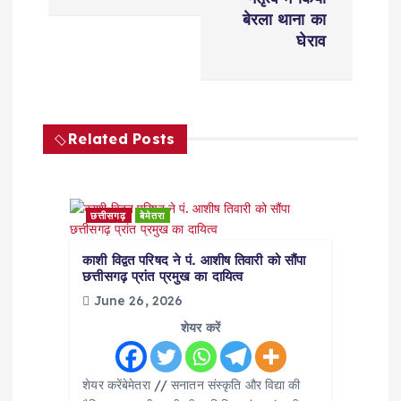
v
बेरला थाना का
i
घेराव
g
a
Related Posts
t
i
छत्तीसगढ़
बेमेतरा
o
काशी विद्वत परिषद ने पं. आशीष तिवारी को सौंपा
छत्तीसगढ़ प्रांत प्रमुख का दायित्व
June 26, 2026
n
शेयर करें
शेयर करें​बेमेतरा // सनातन संस्कृति और विद्या की