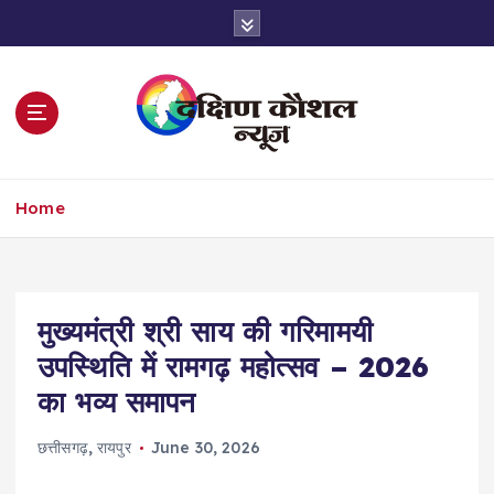
S
k
i
p
t
o
c
o
Home
n
t
e
n
t
मुख्यमंत्री श्री साय की गरिमामयी
उपस्थिति में रामगढ़ महोत्सव – 2026
का भव्य समापन
छत्तीसगढ़
,
रायपुर
June 30, 2026