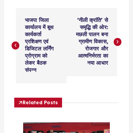
P
भाजपा जिला
‘नीली क्रांति’ से
o
कार्यालय में बूथ
समृद्धि की ओर:
कार्यकर्ता
मछली पालन बना
s
प्रशिक्षण एवं
ग्रामीण विकास,
डिजिटल लर्निंग
रोजगार और
t
प्रोग्राम को
आत्मनिर्भरता का
लेकर बैठक
नया आधार
n
संपन्न
a
v
Related Posts
i
g