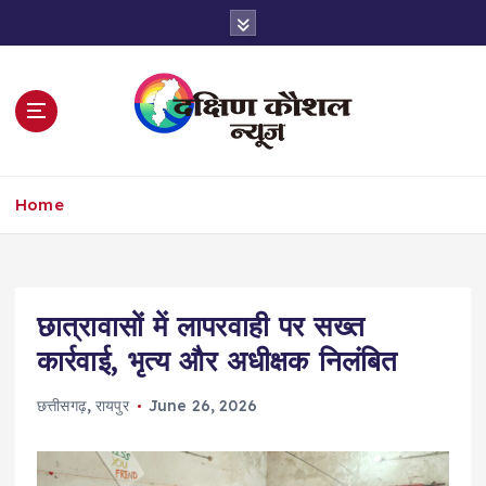
S
k
i
p
t
o
c
o
Home
n
t
e
n
t
छात्रावासों में लापरवाही पर सख्त
कार्रवाई, भृत्य और अधीक्षक निलंबित
छत्तीसगढ़
,
रायपुर
June 26, 2026