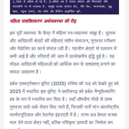
1,500 से अधिक हो गई है। ई-कॉमर्स अब ये उत्पाद अमेज़न और फ्लिपकार्ट जैसे 
प्लेटफॉर्म्स पर भी उपलब्ध हैं। प्रमुख उत्पाद भृंगराज तेल, नीम तेल, च्यवनप्राश, शुद्ध 
शहद, महुआ उत्पाद, बेल शर्बत और विभिन्न आयुर्वेदिक चूर्ण।
महिला सशक्तिकरण अर्थव्यवस्था की रीढ़
इस पूरी व्यवस्था के केंद्र में महिला स्व-सहायता समूह हैं। दूरस्थ
और आदिवासी क्षेत्रों की महिलाएं मशीन संचालन, गुणवत्ता परीक्षण
और पैकेजिंग का कार्य संभाल रही हैं। ग्रामीण क्षेत्रों से पलायन में
कमी आई है और परिवारों की आय में उल्लेखनीय वृद्धि हुई है। यह
मॉडल आदिवासी महिलाओं को आर्थिक रूप से सशक्तश् बनाने का
सफल उदाहरण है।
हर्बल एक्सट्रैक्शन यूनिट (2025) भविष्य की राह को देखते हुए वर्ष
2025 में स्थापित इस यूनिट ने छत्तीसगढ़ को हर्बल मैन्युफैक्चरिंग
हब के रूप में स्थापित कर दिया है। यहाँ औषधीय पौधों से उच्च
गुणवत्ता वाले अर्क तैयार किए जाते हैं, जिनकी भारी मांग अंतर्राष्ट्रीय
फार्मास्युटिकल और वेलनेस इंडस्ट्री में है। राज्य अब केवल कच्चा
माल देने वाला क्षेत्र नहीं, बल्कि परिष्कृत उत्पादों का निर्माता बन