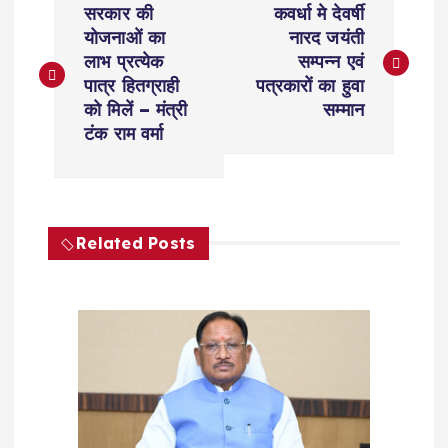
सरकार की
कवर्धा मे देवर्षी
o
योजनाओं का
नारद जयंती
लाभ प्रत्येक
सम्पन्न एवं
s
पात्र हितग्राही
पत्रकारों का हुवा
को मिलें – मंत्री
सम्मान
t
टंक राम वर्मा
n
a
Related Posts
v
i
g
a