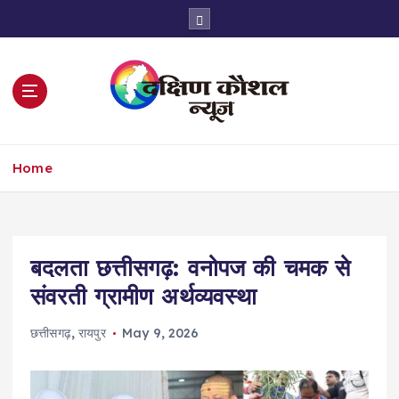
S
k
i
p
t
o
c
o
Home
n
t
e
n
t
बदलता छत्तीसगढ़: वनोपज की चमक से
संवरती ग्रामीण अर्थव्यवस्था
छत्तीसगढ़
,
रायपुर
May 9, 2026