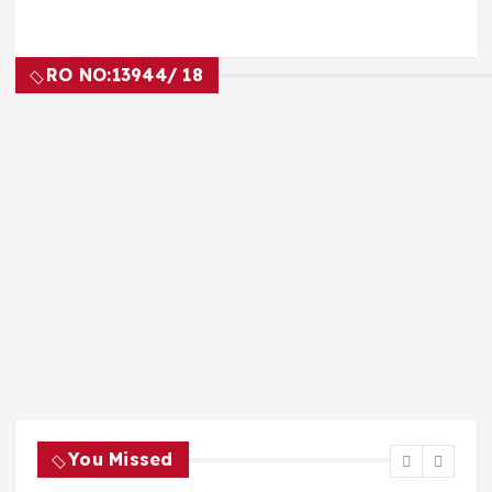
RO NO:
13944/ 18
You Missed