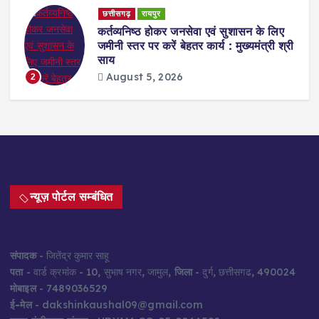
छत्तीसगढ़
रायपुर
ेट
कर्तव्यनिष्ठ होकर जनसेवा एवं सुशासन के लिए
जमीनी स्तर पर करें बेहतर कार्य : मुख्यमंत्री श्री
साय
August 5, 2026
2
न्यूज़ पोर्टल सम्बंधित
संपादक
- जितेंद्र कुमार साहू
पता
- वार्ड क्रमांक - 10, सुभाष नगर, जामुल,
जिला
- दुर्ग, छत्तीसगढ, 490024
मोबाइल
- 7489036529
ई-मेल
- dakshinkaushal09@gmail.com