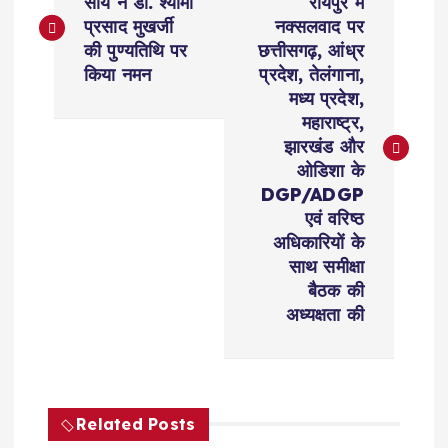
o
साय ने डॉ. श्यामा
रायपुर में
प्रसाद मुखर्जी
नक्सलवाद पर
s
की पुण्यतिथि पर
छत्तीसगढ़, आंध्र
किया नमन
प्रदेश, तेलंगाना,
t
मध्य प्रदेश,
महाराष्ट्र,
n
झारखंड और
ओडिशा के
a
DGP/ADGP
एवं वरिष्ठ
v
अधिकारियों के
साथ समीक्षा
i
बैठक की
अध्यक्षता की
g
a
Related Posts