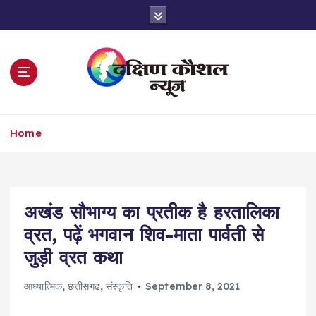
S
k
i
p
t
o
c
o
Home
n
t
e
n
t
अखंड सौभाग्य का प्रतीक है हरतालिका
व्रत, पढ़ें भगवान शिव-माता पार्वती से
जुड़ी व्रत कथा
आध्यात्मिक
,
छत्तीसगढ़
,
संस्कृति
September 8, 2021