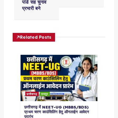
पांडे सह चुनाव
n
प्रभारी बने
a
v
Related Posts
i
g
a
t
छत्तीसगढ़
रायपुर
i
छत्तीसगढ़ में NEET-UG (MBBS/BDS)
o
प्रथम चरण काउंसिलिंग हेतु ऑनलाईन आवेदन
प्रारंभ