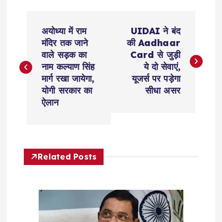
P
अयोध्या में राम
UIDAI ने बंद
o
मंदिर तक जाने
की Aadhaar
वाले सड़क का
Card से जुड़ी
s
नाम कल्याण सिंह
ये दो सेवाएं,
मार्ग रखा जायेगा,
यूजर्स पर पड़ेगा
t
योगी सरकार का
सीधा असर
ऐलान
n
a
Related Posts
v
i
g