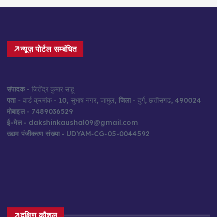
न्यूज़ पोर्टल सम्बंधित
संपादक
- जितेंद्र कुमार साहू
पता
- वार्ड क्रमांक - 10, सुभाष नगर, जामुल,
जिला
- दुर्ग, छत्तीसगढ, 490024
मोबाइल
- 7489036529
ई-मेल
- dakshinkaushal09@gmail.com
उद्यम पंजीकरण संख्या
- UDYAM-CG-05-0044592
दक्षिण कौशल