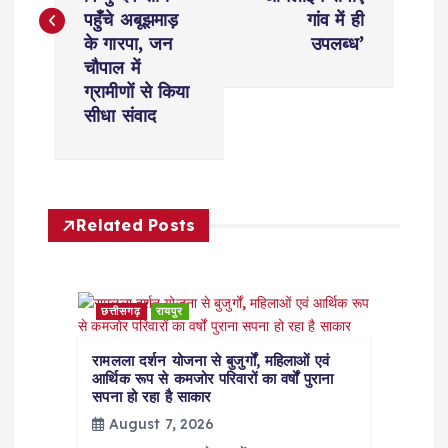
s
पहुँचे अबूझमाड़
गांव में ही
t
के गारपा, जन
उपलब्ध’
चौपाल में
n
ग्रामीणों से किया
सीधा संवाद
a
v
Related Posts
i
g
छत्तीसगढ़
रायपुर
a
रामलला दर्शन योजना से बुजुर्गों, महिलाओं एवं
आर्थिक रूप से कमजोर परिवारों का वर्षों पुराना
t
सपना हो रहा है साकार
August 7, 2026
i