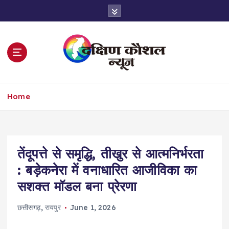
S
k
i
p
t
o
c
o
Home
n
t
e
n
t
तेंदूपत्ते से समृद्धि, तीखुर से आत्मनिर्भरता
: बड़ेकनेरा में वनाधारित आजीविका का
सशक्त मॉडल बना प्रेरणा
छत्तीसगढ़
,
रायपुर
June 1, 2026