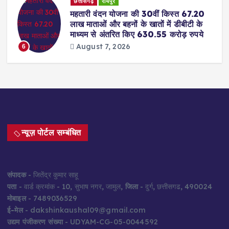
छत्तीसगढ़
रायपुर
महतारी वंदन योजना की 30वीं किस्त 67.20
लाख माताओं और बहनों के खातों में डीबीटी के
माध्यम से अंतरित किए 630.55 करोड़ रुपये
August 7, 2026
6
न्यूज़ पोर्टल सम्बंधित
संपादक
- जितेंद्र कुमार साहू
पता
- वार्ड क्रमांक - 10, सुभाष नगर, जामुल,
जिला
- दुर्ग, छत्तीसगढ, 490024
मोबाइल
- 7489036529
ई-मेल
- dakshinkaushal09@gmail.com
उद्यम पंजीकरण संख्या
- UDYAM-CG-05-0044592