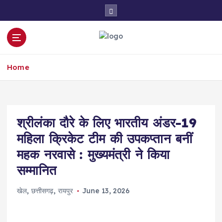
S
k
i
p
t
o
Home
c
o
n
t
e
श्रीलंका दौरे के लिए भारतीय अंडर-19
n
महिला क्रिकेट टीम की उपकप्तान बनीं
t
महक नरवासे : मुख्यमंत्री ने किया
सम्मानित
खेल
,
छत्तीसगढ़
,
रायपुर
June 13, 2026