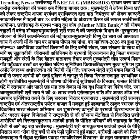
Skip
Trending News:
छत्तीसगढ़ में NEET-UG (MBBS/BDS) प्रथम चरण काउंसि
to
करोड़ रुपये
कोसा की चमक अब वैश्विक बाजार तक : मुख्यमंत्री ने लॉन्च किया छत्त
content
को लेकर राष्ट्रीय आपदा प्रबंधन प्राधिकरण द्वारा बाढ़ नियंत्रण को लेकर कान्फ्रे
साकार
सिम्स में पहली बार 78 वर्षीय महिला के अंडाशय कैंसर की सफल सर्जरी
छत्त
आयोजन, छत्तीसगढ़ के प्रथम “मातृ दूध कोष (Mother Milk Bank)” की घोषण
स्कूलों में बनेगा शौचालय
मुख्यमंत्री श्री साय ने की जनसंपर्क विभाग के ‘मुस्कुरा
योजना से मिली आत्मनिर्भरता की नई पहचान
मुख्यमंत्री विष्णु देव साय की अध्यक्षता
साय ने अपनी माँ के नाम पर लगाया पीपल का पौधा, वन महोत्सव-2026 का हुआ शुभ
संपन्न
47 आजीविका डबरियां किसानों के लिए बनेंगी संबल, जल संरक्षण के साथ बढ
मांगे गए सुझाव
वीबी–जीरामजी अधिनियम के प्रभावी क्रियान्वयन हेतु जिला पंचायत
मजबूती और खेलों के लिए बेहतर वातावरण तैयार करने मुख्यमंत्री खेल उत्कर्ष मि
गाँव पहुँचकर बच्चों का सुरक्षित भविष्य सुनिश्चित किया
अतिक्रमण मुक्त भूमि पर ह
अपील
स्वास्थ्य अधोसंरचना को मिलेगी नई गति: स्वास्थ्य मंत्री श्री श्याम बिहारी
वर्षों से फरार आरोपी को उतई पुलिस ने नागपुर से किया गिरफ्तार
जामुल प्राथमिक शा
होगी प्रतिबंधित मुख्यमंत्री ने घोषणा की
सिंचाई सुविधाओं के विस्तार, फसल विवि
घंटे में स्तनपान और पहले छह माह तक केवल मां का दूध पिलाने पर विशेष जोर, स्वास
धाम
मुख्यमंत्री श्री साय ने की 30 लाख रुपये प्रोत्साहन राशि और आउट ऑफ टर्
उपचार सुनिश्चित करने के लिए सरकार निरंतर प्रयासरत : मुख्यमंत्री श्री साय
प्
राष्ट्रीय एवं अंतरराष्ट्रीय पर्यटन बाजार में मजबूत हुई पहचान
हरि ठाकुर स्मारक संस
विकसित भारत संकल्प अभियान’ का शुभारंभ
नए कानूनों के प्रभावी क्रियान्वयन 
और ‘बस्तर पंडुम’ विजेताओं ने राष्ट्रपति से की सौजन्य भेंट
शिक्षा से विकसित छत्ती
आरोपियों को गिरफ्तार
कुलगाम आतंकी हमले के पीड़ित परिवारों की सहायता के लिए
तेजी से आगे बढ़ रहा छत्तीसगढ़ : मुख्यमंत्री श्री साय
कुलगाम आतंकी हमले के पीड़ितो
मिसाल बना ‘सेवा सेतु’
वर्षों से बंद पड़ी सुविधाएं हुईं बहाल, श्रीमती आयते को 
केरावाहारा में तेंदुआ सुरक्षित पकड़ा गया
ऑपरेशन विश्वास” के तहत यातायात पुलिस द