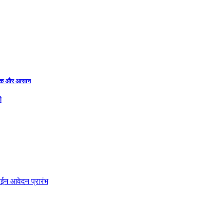
नजदीक और आसान
ी