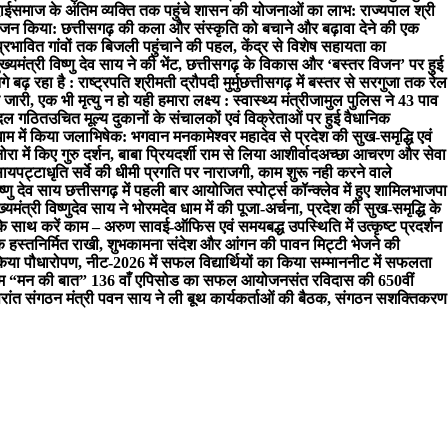
ाई
समाज के अंतिम व्यक्ति तक पहुंचे शासन की योजनाओं का लाभ: राज्यपाल श्री
 किया: छत्तीसगढ़ की कला और संस्कृति को बचाने और बढ़ावा देने की एक
प्रभावित गांवों तक बिजली पहुंचाने की पहल, केंद्र से विशेष सहायता का
 मुख्यमंत्री विष्णु देव साय ने की भेंट, छत्तीसगढ़ के विकास और ‘बस्तर विजन’ पर हुई
़ रहा है : राष्ट्रपति श्रीमती द्रौपदी मुर्मु
छत्तीसगढ़ में बस्तर से सरगुजा तक रेल
ारी, एक भी मृत्यु न हो यही हमारा लक्ष्य : स्वास्थ्य मंत्री
जामुल पुलिस ने 43 पाव
च दल गठित
उचित मूल्य दुकानों के संचालकों एवं विक्रेताओं पर हुई वैधानिक
धाम में किया जलाभिषेक: भगवान मनकामेश्वर महादेव से प्रदेश की सुख-समृद्धि एवं
नोरा में किए गुरु दर्शन, बाबा प्रियदर्शी राम से लिया आशीर्वाद
अच्छा आचरण और सेवा
साय
पट्टाधृति सर्वे की धीमी प्रगति पर नाराजगी, काम शुरू नही करने वाले
िष्णु देव साय छत्तीसगढ़ में पहली बार आयोजित स्पोर्ट्स कॉन्क्लेव में हुए शामिल
भाजपा
ख्यमंत्री विष्णुदेव साय ने भोरमदेव धाम में की पूजा-अर्चना, प्रदेश की सुख-समृद्धि के
े साथ करें काम – अरुण साव
ई-ऑफिस एवं समयबद्ध उपस्थिति में उत्कृष्ट प्रदर्शन
क हस्तनिर्मित राखी, शुभकामना संदेश और आंगन की पावन मिट्टी भेजने की
िया पौधारोपण, नीट-2026 में सफल विद्यार्थियों का किया सम्मान
नीट में सफलता
ार्यक्रम “मन की बात” 136 वाँ एपिसोड का सफल आयोजन
संत रविदास की 650वीं
रांत संगठन मंत्री पवन साय ने ली बूथ कार्यकर्ताओं की बैठक, संगठन सशक्तिकरण