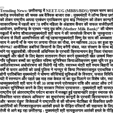
Trending News:
छत्तीसगढ़ में NEET-UG (MBBS/BDS) प्रथम चरण काउंसि
करोड़ रुपये
कोसा की चमक अब वैश्विक बाजार तक : मुख्यमंत्री ने लॉन्च किया छत्त
को लेकर राष्ट्रीय आपदा प्रबंधन प्राधिकरण द्वारा बाढ़ नियंत्रण को लेकर कान्फ्रे
साकार
सिम्स में पहली बार 78 वर्षीय महिला के अंडाशय कैंसर की सफल सर्जरी
छत्त
आयोजन, छत्तीसगढ़ के प्रथम “मातृ दूध कोष (Mother Milk Bank)” की घोषण
स्कूलों में बनेगा शौचालय
मुख्यमंत्री श्री साय ने की जनसंपर्क विभाग के ‘मुस्कुरा
योजना से मिली आत्मनिर्भरता की नई पहचान
मुख्यमंत्री विष्णु देव साय की अध्यक्षता
साय ने अपनी माँ के नाम पर लगाया पीपल का पौधा, वन महोत्सव-2026 का हुआ शुभ
संपन्न
47 आजीविका डबरियां किसानों के लिए बनेंगी संबल, जल संरक्षण के साथ बढ
मांगे गए सुझाव
वीबी–जीरामजी अधिनियम के प्रभावी क्रियान्वयन हेतु जिला पंचायत
मजबूती और खेलों के लिए बेहतर वातावरण तैयार करने मुख्यमंत्री खेल उत्कर्ष मि
गाँव पहुँचकर बच्चों का सुरक्षित भविष्य सुनिश्चित किया
अतिक्रमण मुक्त भूमि पर ह
अपील
स्वास्थ्य अधोसंरचना को मिलेगी नई गति: स्वास्थ्य मंत्री श्री श्याम बिहारी
वर्षों से फरार आरोपी को उतई पुलिस ने नागपुर से किया गिरफ्तार
जामुल प्राथमिक शा
होगी प्रतिबंधित मुख्यमंत्री ने घोषणा की
सिंचाई सुविधाओं के विस्तार, फसल विवि
घंटे में स्तनपान और पहले छह माह तक केवल मां का दूध पिलाने पर विशेष जोर, स्वास
धाम
मुख्यमंत्री श्री साय ने की 30 लाख रुपये प्रोत्साहन राशि और आउट ऑफ टर्
उपचार सुनिश्चित करने के लिए सरकार निरंतर प्रयासरत : मुख्यमंत्री श्री साय
प्
राष्ट्रीय एवं अंतरराष्ट्रीय पर्यटन बाजार में मजबूत हुई पहचान
हरि ठाकुर स्मारक संस
विकसित भारत संकल्प अभियान’ का शुभारंभ
नए कानूनों के प्रभावी क्रियान्वयन 
और ‘बस्तर पंडुम’ विजेताओं ने राष्ट्रपति से की सौजन्य भेंट
शिक्षा से विकसित छत्ती
आरोपियों को गिरफ्तार
कुलगाम आतंकी हमले के पीड़ित परिवारों की सहायता के लिए
तेजी से आगे बढ़ रहा छत्तीसगढ़ : मुख्यमंत्री श्री साय
कुलगाम आतंकी हमले के पीड़ितो