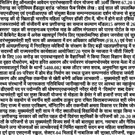
लिंग हेतु ऑनलाईन आवेदन प्रारंभ
महतारी वंदन योजना की 30वीं किस्त 67.20 ल
ीसगढ़ का प्रीमियम हैंडलूम ब्रांड ‘कोशल फैब’
विशेष लेख : ढाई साल की उपलब्धियाँ
ंस
एनडीएमए एवं एनडीआरएफ की संयुक्त बैठक सम्पन्न
रामलला दर्शन योजना से बुजुर
ीसगढ़ की दो खिलाड़ी भारतीय महिला जूनियर हॉकी टीम में, चीन में होने वाले एशिया
ा
जरूरतमंदो की संजीवनी बना छत्तीसगढ़ का समाज कल्याण मॉडल
15 अगस्त से 26
ता बस्तर’ पहल की सराहना
अब प्रत्येक माह के अंतिम मंगलवार को पारस पोर्टल के माध्
 में कैबिनेट बैठक में अनेक महत्वपूर्ण निर्णय लिए गए
कर्तव्यनिष्ठ होकर जनसेवा एवं सु
ारंभ
मुख्यमंत्री श्री साय की अध्यक्षता में वन अधिकार अधिनियम (FRA) एवं पेसा
़ेगी आय
छत्तीसगढ़ में निराश्रित मवेशियों के संरक्षण के लिए बड़ी पहल
छत्तीसगढ़ मे
 सदस्यों की राज्यस्तरीय कार्यशाला आयोजित
720 ग्राम के नवजात ने जीती जिंदग
शन के लिए 100 करोड़ का प्रावधान
इसरो के वैज्ञानिकों ने किया जिला विज्ञान केंद्र 
ुआ वृहत पौधरोपण, बढ़ेगा हरित आवरण और पर्यावरण संरक्षण
भोरमदेव सरस मेला में 
 जायसवाल
दुर्ग जिले के थानों 5480.082 बल्क लीटर जप्त शराब, अनुमानित मूल्य 
ला वार्ड 09 परिसर में डोम शेड निर्माण का स्थल पूजन सम्पन्न
संत रविदास जयंती प
धिकरण और आधुनिक तकनीक से खेती बनेगी अधिक लाभकारी – मुख्यमंत्री श्री सा
्थ्य संस्थानों में जागरूकता गतिविधियां जारी
महानदी के तट पर आस्था का महाकुंभ: बन
न डीएसपी पद पर पदोन्नति की घोषणा
प्रधानमंत्री नरेंद्र मोदी ने ‘दिव्यांग’ शब्द द
रधानमंत्री सूर्य घर मुफ्त बिजली योजना से मोहला के हेमंत ने की हजारों रुपए की ब
्थान के सहयोग से स्वर्गीय श्री आशीष ठाकुर द्वारा रचित किताब
राज्यपाल श्री रमेन
के लिए राज्य में सतत प्रशिक्षण, मॉनिटरिंग और तकनीकी क्षमता विकास पर विशेष जो
सगढ़ तक: मुख्यमंत्री श्री साय ने नीट क्वालीफाई विद्यार्थियों के साथ साझा किया 
 छत्तीसगढ़ सरकार की त्वरित पहल दोनों दिवंगत श्रमिकों के परिजनों को 20-20 ल
ं के परिजनों से उप मुख्यमंत्री विजय शर्मा ने की बात
युवा ज्ञान, नवाचार और नैतिक म
फिर मिलने लगा योजनाओं का लाभ
केरसई में निर्मित महतारी सदन बना महिला सशक्तिक
ुर्ग द्वारा एसएनजी स्कूल, सेक्टर-04 भिलाई में नाबालिक की सुरक्षा,परिजनों, स