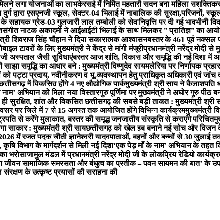
फिर मिलने लगा योजनाओं का लाभ
केरसई में निर्मित महतारी सदन बना महिला सशक्तिक
ुर्ग द्वारा एसएनजी स्कूल, सेक्टर-04 भिलाई में नाबालिक की सुरक्षा,परिजनों, स
े सहायक ग्रेड-03 गुलजारी लाल तम्बोली को सेवानिवृत्ति पर दी गई भावभीनी विद
त
संगीत नाटक अकादमी ने आईआईटी भिलाई के साथ मिलकर ” प्रातिज्ञ” का आयोजन
मंत्री शिवराज सिंह चौहान ने दिया सकारात्मक आश्वासन
बस्तर के 461 पूर्व नक्सल 
ल टावरों के लिए मुख्यमंत्री ने केंद्र से मांगी मंजूरी
प्रधानमंत्री नरेंद्र मोदी से
 निजी अस्पताल जैसी सुविधाएं
बस्तर आज शांति, विकास और समृद्धि की नई दिशा में आगे बढ
साझा समृद्धि का आधार बने : मुख्यमंत्री विष्णुदेव साय
मलेरिया पर निर्णायक प्रहार ज
तियों को पट्टा प्रदाय, नवीनीकरण व भू-व्यवस्थापन हेतु प्राधिकृत अधिकारी एवं जां
छत्तीसगढ़ में विकसित होंगे 4 नए औद्योगिक पार्क
मुख्यमंत्री श्री साय ने कैलाशपति 
ाँ के नाम’ अभियान को मिला नया विस्तार
गुरु पूर्णिमा पर मुख्यमंत्री ने अघोर गुरु पीठ ब
ा ही सुरक्षित, शांत और विकसित छत्तीसगढ़ की सबसे बड़ी ताकत : मुख्यमंत्री श्री 
 अवसर पर जिले में 7 से 15 अगस्त तक आयोजित होंगे विभिन्न कार्यक्रम
मुख्यमंत्री व
्ट्रपति से करेंगे मुलाकात, बस्तर की समृद्ध जनजातीय संस्कृति से कराएंगे परिचित
मु
गा साकार : मुख्यमंत्री श्री साय
छत्तीसगढ़ को खेल हब बनाने नई सोच और विजन क
-2026 में रजत पदक जीती ज्ञानेश्वरी यादव
माताओं, बहनों और बच्चों से 30 जुलाई त
 कृषि विभाग के मार्गदर्शन से मिली नई दिशा
‘एक पेड़ माँ के नाम’ अभियान के तहत क
ग का भरोसा
जामुल मंडल में प्रधानमंत्री नरेंद्र मोदी जी के लोकप्रिय रेडियो क
जी का जीवन सामाजिक समरसता और बंधुत्व का प्रतीक – पवन साय
मन की बात’ के उप
ल संरक्षण के उत्कृष्ट प्रयासों की सराहना की