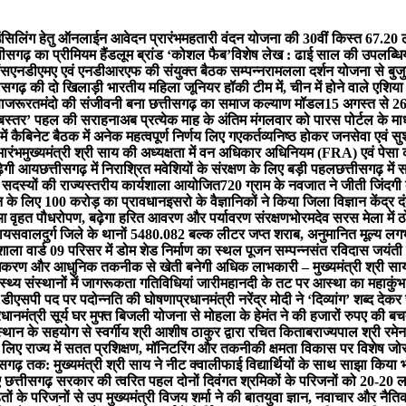
लिंग हेतु ऑनलाईन आवेदन प्रारंभ
महतारी वंदन योजना की 30वीं किस्त 67.20 ल
ीसगढ़ का प्रीमियम हैंडलूम ब्रांड ‘कोशल फैब’
विशेष लेख : ढाई साल की उपलब्धियाँ
ंस
एनडीएमए एवं एनडीआरएफ की संयुक्त बैठक सम्पन्न
रामलला दर्शन योजना से बुजुर
ीसगढ़ की दो खिलाड़ी भारतीय महिला जूनियर हॉकी टीम में, चीन में होने वाले एशिया
ा
जरूरतमंदो की संजीवनी बना छत्तीसगढ़ का समाज कल्याण मॉडल
15 अगस्त से 26
ता बस्तर’ पहल की सराहना
अब प्रत्येक माह के अंतिम मंगलवार को पारस पोर्टल के माध्
 में कैबिनेट बैठक में अनेक महत्वपूर्ण निर्णय लिए गए
कर्तव्यनिष्ठ होकर जनसेवा एवं सु
ारंभ
मुख्यमंत्री श्री साय की अध्यक्षता में वन अधिकार अधिनियम (FRA) एवं पेसा
़ेगी आय
छत्तीसगढ़ में निराश्रित मवेशियों के संरक्षण के लिए बड़ी पहल
छत्तीसगढ़ मे
 सदस्यों की राज्यस्तरीय कार्यशाला आयोजित
720 ग्राम के नवजात ने जीती जिंदग
शन के लिए 100 करोड़ का प्रावधान
इसरो के वैज्ञानिकों ने किया जिला विज्ञान केंद्र 
ुआ वृहत पौधरोपण, बढ़ेगा हरित आवरण और पर्यावरण संरक्षण
भोरमदेव सरस मेला में 
 जायसवाल
दुर्ग जिले के थानों 5480.082 बल्क लीटर जप्त शराब, अनुमानित मूल्य 
ला वार्ड 09 परिसर में डोम शेड निर्माण का स्थल पूजन सम्पन्न
संत रविदास जयंती प
धिकरण और आधुनिक तकनीक से खेती बनेगी अधिक लाभकारी – मुख्यमंत्री श्री सा
्थ्य संस्थानों में जागरूकता गतिविधियां जारी
महानदी के तट पर आस्था का महाकुंभ: बन
न डीएसपी पद पर पदोन्नति की घोषणा
प्रधानमंत्री नरेंद्र मोदी ने ‘दिव्यांग’ शब्द द
रधानमंत्री सूर्य घर मुफ्त बिजली योजना से मोहला के हेमंत ने की हजारों रुपए की ब
्थान के सहयोग से स्वर्गीय श्री आशीष ठाकुर द्वारा रचित किताब
राज्यपाल श्री रमेन
के लिए राज्य में सतत प्रशिक्षण, मॉनिटरिंग और तकनीकी क्षमता विकास पर विशेष जो
सगढ़ तक: मुख्यमंत्री श्री साय ने नीट क्वालीफाई विद्यार्थियों के साथ साझा किया 
 छत्तीसगढ़ सरकार की त्वरित पहल दोनों दिवंगत श्रमिकों के परिजनों को 20-20 ल
ं के परिजनों से उप मुख्यमंत्री विजय शर्मा ने की बात
युवा ज्ञान, नवाचार और नैतिक म