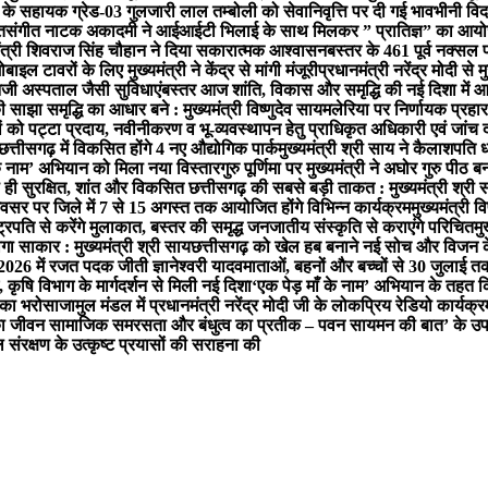
े सहायक ग्रेड-03 गुलजारी लाल तम्बोली को सेवानिवृत्ति पर दी गई भावभीनी विद
त
संगीत नाटक अकादमी ने आईआईटी भिलाई के साथ मिलकर ” प्रातिज्ञ” का आयोजन
मंत्री शिवराज सिंह चौहान ने दिया सकारात्मक आश्वासन
बस्तर के 461 पूर्व नक्सल 
ल टावरों के लिए मुख्यमंत्री ने केंद्र से मांगी मंजूरी
प्रधानमंत्री नरेंद्र मोदी से
 निजी अस्पताल जैसी सुविधाएं
बस्तर आज शांति, विकास और समृद्धि की नई दिशा में आगे बढ
साझा समृद्धि का आधार बने : मुख्यमंत्री विष्णुदेव साय
मलेरिया पर निर्णायक प्रहार ज
तियों को पट्टा प्रदाय, नवीनीकरण व भू-व्यवस्थापन हेतु प्राधिकृत अधिकारी एवं जां
छत्तीसगढ़ में विकसित होंगे 4 नए औद्योगिक पार्क
मुख्यमंत्री श्री साय ने कैलाशपति 
ाँ के नाम’ अभियान को मिला नया विस्तार
गुरु पूर्णिमा पर मुख्यमंत्री ने अघोर गुरु पीठ ब
ा ही सुरक्षित, शांत और विकसित छत्तीसगढ़ की सबसे बड़ी ताकत : मुख्यमंत्री श्री 
 अवसर पर जिले में 7 से 15 अगस्त तक आयोजित होंगे विभिन्न कार्यक्रम
मुख्यमंत्री व
्ट्रपति से करेंगे मुलाकात, बस्तर की समृद्ध जनजातीय संस्कृति से कराएंगे परिचित
मु
गा साकार : मुख्यमंत्री श्री साय
छत्तीसगढ़ को खेल हब बनाने नई सोच और विजन क
-2026 में रजत पदक जीती ज्ञानेश्वरी यादव
माताओं, बहनों और बच्चों से 30 जुलाई त
 कृषि विभाग के मार्गदर्शन से मिली नई दिशा
‘एक पेड़ माँ के नाम’ अभियान के तहत क
ग का भरोसा
जामुल मंडल में प्रधानमंत्री नरेंद्र मोदी जी के लोकप्रिय रेडियो क
जी का जीवन सामाजिक समरसता और बंधुत्व का प्रतीक – पवन साय
मन की बात’ के उप
ल संरक्षण के उत्कृष्ट प्रयासों की सराहना की