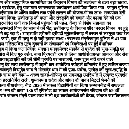
रण और सामुदायिक सहभागिता का केंद्र
वन विभाग की सतर्कता से टला बड़ा खतरा,
्कूल प्रबंधक, हेतु यातायात जागरूकता कार्यक्रम आयोजित किया गया।
जामुल पुलिस
ाई
समाज के अंतिम व्यक्ति तक पहुंचे शासन की योजनाओं का लाभ: राज्यपाल श्री
 किया: छत्तीसगढ़ की कला और संस्कृति को बचाने और बढ़ावा देने की एक
प्रभावित गांवों तक बिजली पहुंचाने की पहल, केंद्र से विशेष सहायता का
 मुख्यमंत्री विष्णु देव साय ने की भेंट, छत्तीसगढ़ के विकास और ‘बस्तर विजन’ पर हुई
़ रहा है : राष्ट्रपति श्रीमती द्रौपदी मुर्मु
छत्तीसगढ़ में बस्तर से सरगुजा तक रेल
ारी, एक भी मृत्यु न हो यही हमारा लक्ष्य : स्वास्थ्य मंत्री
जामुल पुलिस ने 43 पाव
च दल गठित
उचित मूल्य दुकानों के संचालकों एवं विक्रेताओं पर हुई वैधानिक
धाम में किया जलाभिषेक: भगवान मनकामेश्वर महादेव से प्रदेश की सुख-समृद्धि एवं
नोरा में किए गुरु दर्शन, बाबा प्रियदर्शी राम से लिया आशीर्वाद
अच्छा आचरण और सेवा
साय
पट्टाधृति सर्वे की धीमी प्रगति पर नाराजगी, काम शुरू नही करने वाले
िष्णु देव साय छत्तीसगढ़ में पहली बार आयोजित स्पोर्ट्स कॉन्क्लेव में हुए शामिल
भाजपा
ख्यमंत्री विष्णुदेव साय ने भोरमदेव धाम में की पूजा-अर्चना, प्रदेश की सुख-समृद्धि के
े साथ करें काम – अरुण साव
ई-ऑफिस एवं समयबद्ध उपस्थिति में उत्कृष्ट प्रदर्शन
क हस्तनिर्मित राखी, शुभकामना संदेश और आंगन की पावन मिट्टी भेजने की
िया पौधारोपण, नीट-2026 में सफल विद्यार्थियों का किया सम्मान
नीट में सफलता
ार्यक्रम “मन की बात” 136 वाँ एपिसोड का सफल आयोजन
संत रविदास की 650वीं
रांत संगठन मंत्री पवन साय ने ली बूथ कार्यकर्ताओं की बैठक, संगठन सशक्तिकरण