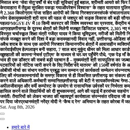
मिसाल बना ‘सेवा सेतु’
वर्षों से बंद पड़ी सुविधाएं हुईं बहाल, श्रीमती आयते को 
केरावाहारा में तेंदुआ सुरक्षित पकड़ा गया
ऑपरेशन विश्वास” के तहत यातायात पुलिस द
ने 2.360 किलोग्राम गांजा सहित आरोपी को किया गिरफ्तार
जनसंपर्क संचालनालय क
रमेन डेका
मुख्यमंत्री श्री साय की पहल से जशपुर को सड़क विकास की बड़ी सौगा
पहल
PMGSY-IV में 10 किमी क्लस्टर की विशेष व्यवस्था का प्रस्ताव, केंद्रीय 
आग्रह
छत्तीसगढ़ के दूरस्थ क्षेत्रों को मिलेगी मजबूत डिजिटल पहचान, 2,305 नए मोबाइ
विस्तृत चर्चा
स्कूल शिक्षा मंत्री गजेंद्र यादव ने किया भूमिपूजन, मरीजों को मिलेंगी
संपर्क मजबूत करने की दिशा में बड़ा कदम
महानदी विवाद नहीं, छत्तीसगढ़-ओडिशा की 
अवैध शराब के साथ एक आरोपी गिरफ्तार किया
नगरीय क्षेत्रों में आवासहीन व्यक्
कार्रवाई
सीएम हेल्पलाइन बनी सहारा, 7 साल बाद मुकुंद धीमर को मिला आधार कार्ड
खुशहाली की कामना
‘नेचर्स एटीएम’ के माध्यम से घर-घर पहुँचेंगे पौधे, ‘एक पेड़ म
भाव ही एक डॉक्टर की सबसे बड़ी पहचान है – मुख्यमंत्री श्री साय
पुलिस का जज़्ब
पटवारियों को नोटिस जारी करने के दिए निर्देश
’वंदे मातरम’ की 150वीं वर्षगांठ के
ओबीसी मोर्चा का संभाग स्तरीय प्रबुद्ध जन सम्मान एवं कार्यकर्ता सम्मेलन संपन्न
राष
लिए की मंगलकामना
गांवों के समग्र विकास से ही विकसित छत्तीसगढ़ का संकल्प हो
करने वाले अधिकारी-कर्मचारी सम्मानित
छत्तीसगढ़ की बेटी ने सायकॉमनवेल्थ गेम्स
अपील
जीवामृत और वर्मी कम्पोस्ट के उपयोग से रासायनिक उर्वरकों पर निर्भरता कम,
हासिल करने वाले विद्यार्थियों को दी शुभकामनाएं, आगे की पढ़ाई में हरसंभव सहयो
जयंती: तैयारियों को लेकर भाजपा की महत्वपूर्ण कार्यशाला संपन्नसंत रविदास 
पर दिया जोर
प्रधानमंत्री नरेंद्र मोदी ने ‘कैच द रेन’ अभियान के तहत कोरबा में ज
Sat. Aug 8th, 2026
हमारे बारे में