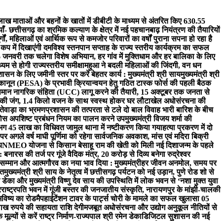
ाख माताओं और बहनों के खातों में डीबीटी के माध्यम से अंतरित किए 630.55
- छत्तीसगढ़ का श्रमिक कल्याण के क्षेत्र में नई पहचान
बाढ़ नियंत्रण की तैयारियों
्गों, महिलाओं एवं आर्थिक रूप से कमजोर परिवारों का वर्षों पुराना सपना हो रहा है
 कप में दिखाएंगी दम
विश्व स्तनपान सप्ताह के राज्य स्तरीय कार्यक्रम का सफल
 जनवरी तक चलेगा विशेष अभियान, हर गांव में मुक्तिधाम और हर बालिका के लिए
यम से होगी राज्यस्तरीय समीक्षा
महुआ ने बदली महिलाओं की जिंदगी, वन धन
शासन के लिए जमीनी स्तर पर करें बेहतर कार्य : मुख्यमंत्री श्री साय
मुख्यमंत्री श्री
 कानून (PESA) के प्रभावी क्रियान्वयन हेतु गठित टास्क फोर्स की पहली बैठक
ं समान नागरिक संहिता (UCC) लागू करने की तैयारी, 15 अक्टूबर तक जनता से
ी की जंग, 1.4 किलो वजन के साथ स्वस्थ होकर घर लौटा
खेल अधोसंरचना की
दंतेवाड़ा का भ्रमण
प्रशासन की तत्परता से टले दो बाल विवाह भारी बारिश के बीच
ठोस अपशिष्ट प्रबंधन नियम का पालन करने उपमुख्यमंत्री विजय शर्मा की
लगभग 45 लाख का विधिवत जामुल थाना में नष्टीकरण किया गया
हत्या प्रकरण में दो
र अगले वर्ष माघी पूर्णिमा को रहेगा सार्वजनिक अवकाश, मांस एवं मदिरा बिक्री
य
NMEO योजना से किसान बेसाहू राम की खेती को मिली नई दिशा
जन्म के पहले
ारस की तर्ज पर गूंजे वैदिक मंत्र, 20 करोड़ से दिव्य बनेगा रुद्रेश्वर
ेकर सम्मान और आत्मगौरव का नया भाव दिया : मुख्यमंत्री
हर जीवन अनमोल, समय पर
चत
मुख्यमंत्री श्री साय के नेतृत्व में छत्तीसगढ़ पर्यटन को नई उड़ान, पुणे रोड शो से
 डेका और मुख्यमंत्री विष्णु देव साय की उपस्थिति में लोक भवन से ‘नशा मुक्त युवा
र
राष्ट्रपति भवन में गूंजी बस्तर की जनजातीय संस्कृति, नारायणपुर के मांझी-चालकी
भविष्य का रोडमैप
हाईटेंशन टावर के पार्ट्स चोरी के मामले का सफल खुलासा 05
ाख रुपये की सहायता राशि देगी
मजबूत अधोसंरचना और उद्योग अनुकूल नीतियों से
ूल्यों से करें राष्ट्र निर्माण-राज्यपाल श्री रमेन डेका
​डिजिटल सुशासन की नई