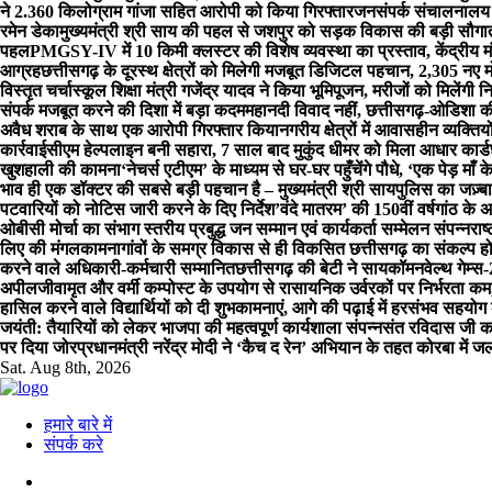
ने 2.360 किलोग्राम गांजा सहित आरोपी को किया गिरफ्तार
जनसंपर्क संचालनालय क
रमेन डेका
मुख्यमंत्री श्री साय की पहल से जशपुर को सड़क विकास की बड़ी सौगा
पहल
PMGSY-IV में 10 किमी क्लस्टर की विशेष व्यवस्था का प्रस्ताव, केंद्रीय 
आग्रह
छत्तीसगढ़ के दूरस्थ क्षेत्रों को मिलेगी मजबूत डिजिटल पहचान, 2,305 नए मोबाइ
विस्तृत चर्चा
स्कूल शिक्षा मंत्री गजेंद्र यादव ने किया भूमिपूजन, मरीजों को मिलेंगी
संपर्क मजबूत करने की दिशा में बड़ा कदम
महानदी विवाद नहीं, छत्तीसगढ़-ओडिशा की 
अवैध शराब के साथ एक आरोपी गिरफ्तार किया
नगरीय क्षेत्रों में आवासहीन व्यक्
कार्रवाई
सीएम हेल्पलाइन बनी सहारा, 7 साल बाद मुकुंद धीमर को मिला आधार कार्ड
खुशहाली की कामना
‘नेचर्स एटीएम’ के माध्यम से घर-घर पहुँचेंगे पौधे, ‘एक पेड़ म
भाव ही एक डॉक्टर की सबसे बड़ी पहचान है – मुख्यमंत्री श्री साय
पुलिस का जज़्ब
पटवारियों को नोटिस जारी करने के दिए निर्देश
’वंदे मातरम’ की 150वीं वर्षगांठ के
ओबीसी मोर्चा का संभाग स्तरीय प्रबुद्ध जन सम्मान एवं कार्यकर्ता सम्मेलन संपन्न
राष
लिए की मंगलकामना
गांवों के समग्र विकास से ही विकसित छत्तीसगढ़ का संकल्प हो
करने वाले अधिकारी-कर्मचारी सम्मानित
छत्तीसगढ़ की बेटी ने सायकॉमनवेल्थ गेम्स
अपील
जीवामृत और वर्मी कम्पोस्ट के उपयोग से रासायनिक उर्वरकों पर निर्भरता कम,
हासिल करने वाले विद्यार्थियों को दी शुभकामनाएं, आगे की पढ़ाई में हरसंभव सहयो
जयंती: तैयारियों को लेकर भाजपा की महत्वपूर्ण कार्यशाला संपन्नसंत रविदास 
पर दिया जोर
प्रधानमंत्री नरेंद्र मोदी ने ‘कैच द रेन’ अभियान के तहत कोरबा में ज
Sat. Aug 8th, 2026
हमारे बारे में
संपर्क करे