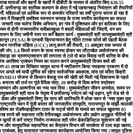
ाख माताओं और बहनों के खातों में डीबीटी के माध्यम से अंतरित किए 630.55
- छत्तीसगढ़ का श्रमिक कल्याण के क्षेत्र में नई पहचान
बाढ़ नियंत्रण की तैयारियों
्गों, महिलाओं एवं आर्थिक रूप से कमजोर परिवारों का वर्षों पुराना सपना हो रहा है
 कप में दिखाएंगी दम
विश्व स्तनपान सप्ताह के राज्य स्तरीय कार्यक्रम का सफल
 जनवरी तक चलेगा विशेष अभियान, हर गांव में मुक्तिधाम और हर बालिका के लिए
यम से होगी राज्यस्तरीय समीक्षा
महुआ ने बदली महिलाओं की जिंदगी, वन धन
शासन के लिए जमीनी स्तर पर करें बेहतर कार्य : मुख्यमंत्री श्री साय
मुख्यमंत्री श्री
 कानून (PESA) के प्रभावी क्रियान्वयन हेतु गठित टास्क फोर्स की पहली बैठक
ं समान नागरिक संहिता (UCC) लागू करने की तैयारी, 15 अक्टूबर तक जनता से
ी की जंग, 1.4 किलो वजन के साथ स्वस्थ होकर घर लौटा
खेल अधोसंरचना की
दंतेवाड़ा का भ्रमण
प्रशासन की तत्परता से टले दो बाल विवाह भारी बारिश के बीच
ठोस अपशिष्ट प्रबंधन नियम का पालन करने उपमुख्यमंत्री विजय शर्मा की
लगभग 45 लाख का विधिवत जामुल थाना में नष्टीकरण किया गया
हत्या प्रकरण में दो
र अगले वर्ष माघी पूर्णिमा को रहेगा सार्वजनिक अवकाश, मांस एवं मदिरा बिक्री
य
NMEO योजना से किसान बेसाहू राम की खेती को मिली नई दिशा
जन्म के पहले
ारस की तर्ज पर गूंजे वैदिक मंत्र, 20 करोड़ से दिव्य बनेगा रुद्रेश्वर
ेकर सम्मान और आत्मगौरव का नया भाव दिया : मुख्यमंत्री
हर जीवन अनमोल, समय पर
चत
मुख्यमंत्री श्री साय के नेतृत्व में छत्तीसगढ़ पर्यटन को नई उड़ान, पुणे रोड शो से
 डेका और मुख्यमंत्री विष्णु देव साय की उपस्थिति में लोक भवन से ‘नशा मुक्त युवा
र
राष्ट्रपति भवन में गूंजी बस्तर की जनजातीय संस्कृति, नारायणपुर के मांझी-चालकी
भविष्य का रोडमैप
हाईटेंशन टावर के पार्ट्स चोरी के मामले का सफल खुलासा 05
ाख रुपये की सहायता राशि देगी
मजबूत अधोसंरचना और उद्योग अनुकूल नीतियों से
ूल्यों से करें राष्ट्र निर्माण-राज्यपाल श्री रमेन डेका
​डिजिटल सुशासन की नई
रण और सामुदायिक सहभागिता का केंद्र
वन विभाग की सतर्कता से टला बड़ा खतरा,
्कूल प्रबंधक, हेतु यातायात जागरूकता कार्यक्रम आयोजित किया गया।
जामुल पुलिस