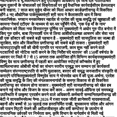
नवीनीकरण व भू-व्यवस्थापन हेतु प्राधिकृत अधिकारी एवं जांच दल गठित
उचित
मूल्य दुकानों के संचालकों एवं विक्रेताओं पर हुई वैधानिक कार्रवाई
सीएम हेल्पलाइन
बनी सहारा, 7 साल बाद मुकुंद धीमर को मिला आधार कार्ड
छत्तीसगढ़ में विकसित
होंगे 4 नए औद्योगिक पार्क
मुख्यमंत्री श्री साय ने कैलाशपति धाम में किया
जलाभिषेक: भगवान मनकामेश्वर महादेव से प्रदेश की सुख-समृद्धि एवं खुशहाली की
कामना
‘नेचर्स एटीएम’ के माध्यम से घर-घर पहुँचेंगे पौधे, ‘एक पेड़ माँ के नाम’
अभियान को मिला नया विस्तार
गुरु पूर्णिमा पर मुख्यमंत्री ने अघोर गुरु पीठ बनोरा में
किए गुरु दर्शन, बाबा प्रियदर्शी राम से लिया आशीर्वाद
अच्छा आचरण और सेवा भाव
ही एक डॉक्टर की सबसे बड़ी पहचान है – मुख्यमंत्री श्री साय
पुलिस का जज़्बा ही
सुरक्षित, शांत और विकसित छत्तीसगढ़ की सबसे बड़ी ताकत : मुख्यमंत्री श्री
साय
पट्टाधृति सर्वे की धीमी प्रगति पर नाराजगी, काम शुरू नही करने वाले
पटवारियों को नोटिस जारी करने के दिए निर्देश
’वंदे मातरम’ की 150वीं वर्षगांठ के
अवसर पर जिले में 7 से 15 अगस्त तक आयोजित होंगे विभिन्न कार्यक्रम
मुख्यमंत्री
विष्णु देव साय छत्तीसगढ़ में पहली बार आयोजित स्पोर्ट्स कॉन्क्लेव में हुए
शामिल
भाजपा ओबीसी मोर्चा का संभाग स्तरीय प्रबुद्ध जन सम्मान एवं कार्यकर्ता
सम्मेलन संपन्न
राष्ट्रपति से करेंगे मुलाकात, बस्तर की समृद्ध जनजातीय संस्कृति से
कराएंगे परिचित
मुख्यमंत्री विष्णुदेव साय ने भोरमदेव धाम में की पूजा-अर्चना, प्रदेश
की सुख-समृद्धि के लिए की मंगलकामना
गांवों के समग्र विकास से ही विकसित
छत्तीसगढ़ का संकल्प होगा साकार : मुख्यमंत्री श्री साय
छत्तीसगढ़ को खेल हब
बनाने नई सोच और विजन के साथ करें काम – अरुण साव
ई-ऑफिस एवं समयबद्ध
उपस्थिति में उत्कृष्ट प्रदर्शन करने वाले अधिकारी-कर्मचारी सम्मानित
छत्तीसगढ़ की
बेटी ने सायकॉमनवेल्थ गेम्स-2026 में रजत पदक जीती ज्ञानेश्वरी यादव
माताओं,
बहनों और बच्चों से 30 जुलाई तक हस्तनिर्मित राखी, शुभकामना संदेश और आंगन
की पावन मिट्टी भेजने की अपील
जीवामृत और वर्मी कम्पोस्ट के उपयोग से
रासायनिक उर्वरकों पर निर्भरता कम, कृषि विभाग के मार्गदर्शन से मिली नई