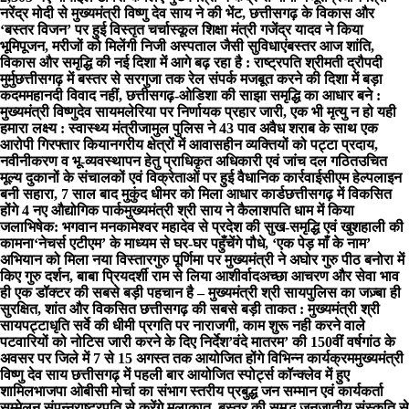
नरेंद्र मोदी से मुख्यमंत्री विष्णु देव साय ने की भेंट, छत्तीसगढ़ के विकास और
‘बस्तर विजन’ पर हुई विस्तृत चर्चा
स्कूल शिक्षा मंत्री गजेंद्र यादव ने किया
भूमिपूजन, मरीजों को मिलेंगी निजी अस्पताल जैसी सुविधाएं
बस्तर आज शांति,
विकास और समृद्धि की नई दिशा में आगे बढ़ रहा है : राष्ट्रपति श्रीमती द्रौपदी
मुर्मु
छत्तीसगढ़ में बस्तर से सरगुजा तक रेल संपर्क मजबूत करने की दिशा में बड़ा
कदम
महानदी विवाद नहीं, छत्तीसगढ़-ओडिशा की साझा समृद्धि का आधार बने :
मुख्यमंत्री विष्णुदेव साय
मलेरिया पर निर्णायक प्रहार जारी, एक भी मृत्यु न हो यही
हमारा लक्ष्य : स्वास्थ्य मंत्री
जामुल पुलिस ने 43 पाव अवैध शराब के साथ एक
आरोपी गिरफ्तार किया
नगरीय क्षेत्रों में आवासहीन व्यक्तियों को पट्टा प्रदाय,
नवीनीकरण व भू-व्यवस्थापन हेतु प्राधिकृत अधिकारी एवं जांच दल गठित
उचित
मूल्य दुकानों के संचालकों एवं विक्रेताओं पर हुई वैधानिक कार्रवाई
सीएम हेल्पलाइन
बनी सहारा, 7 साल बाद मुकुंद धीमर को मिला आधार कार्ड
छत्तीसगढ़ में विकसित
होंगे 4 नए औद्योगिक पार्क
मुख्यमंत्री श्री साय ने कैलाशपति धाम में किया
जलाभिषेक: भगवान मनकामेश्वर महादेव से प्रदेश की सुख-समृद्धि एवं खुशहाली की
कामना
‘नेचर्स एटीएम’ के माध्यम से घर-घर पहुँचेंगे पौधे, ‘एक पेड़ माँ के नाम’
अभियान को मिला नया विस्तार
गुरु पूर्णिमा पर मुख्यमंत्री ने अघोर गुरु पीठ बनोरा में
किए गुरु दर्शन, बाबा प्रियदर्शी राम से लिया आशीर्वाद
अच्छा आचरण और सेवा भाव
ही एक डॉक्टर की सबसे बड़ी पहचान है – मुख्यमंत्री श्री साय
पुलिस का जज़्बा ही
सुरक्षित, शांत और विकसित छत्तीसगढ़ की सबसे बड़ी ताकत : मुख्यमंत्री श्री
साय
पट्टाधृति सर्वे की धीमी प्रगति पर नाराजगी, काम शुरू नही करने वाले
पटवारियों को नोटिस जारी करने के दिए निर्देश
’वंदे मातरम’ की 150वीं वर्षगांठ के
अवसर पर जिले में 7 से 15 अगस्त तक आयोजित होंगे विभिन्न कार्यक्रम
मुख्यमंत्री
विष्णु देव साय छत्तीसगढ़ में पहली बार आयोजित स्पोर्ट्स कॉन्क्लेव में हुए
शामिल
भाजपा ओबीसी मोर्चा का संभाग स्तरीय प्रबुद्ध जन सम्मान एवं कार्यकर्ता
सम्मेलन संपन्न
राष्ट्रपति से करेंगे मुलाकात, बस्तर की समृद्ध जनजातीय संस्कृति से