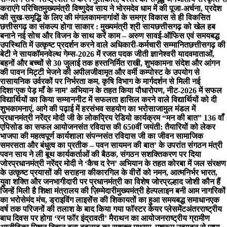
कराएंगे परिचित
मुख्यमंत्री विष्णुदेव साय ने भोरमदेव धाम में की पूजा-अर्चना, प्रदेश
की सुख-समृद्धि के लिए की मंगलकामना
गांवों के समग्र विकास से ही विकसित
छत्तीसगढ़ का संकल्प होगा साकार : मुख्यमंत्री श्री साय
छत्तीसगढ़ को खेल हब
बनाने नई सोच और विजन के साथ करें काम – अरुण साव
ई-ऑफिस एवं समयबद्ध
उपस्थिति में उत्कृष्ट प्रदर्शन करने वाले अधिकारी-कर्मचारी सम्मानित
छत्तीसगढ़ की
बेटी ने सायकॉमनवेल्थ गेम्स-2026 में रजत पदक जीती ज्ञानेश्वरी यादव
माताओं,
बहनों और बच्चों से 30 जुलाई तक हस्तनिर्मित राखी, शुभकामना संदेश और आंगन
की पावन मिट्टी भेजने की अपील
जीवामृत और वर्मी कम्पोस्ट के उपयोग से
रासायनिक उर्वरकों पर निर्भरता कम, कृषि विभाग के मार्गदर्शन से मिली नई
दिशा
‘एक पेड़ माँ के नाम’ अभियान के तहत किया पौधारोपण, नीट-2026 में सफल
विद्यार्थियों का किया सम्मान
नीट में सफलता हासिल करने वाले विद्यार्थियों को दी
शुभकामनाएं, आगे की पढ़ाई में हरसंभव सहयोग का भरोसा
जामुल मंडल में
प्रधानमंत्री नरेंद्र मोदी जी के लोकप्रिय रेडियो कार्यक्रम “मन की बात” 136 वाँ
एपिसोड का सफल आयोजन
संत रविदास की 650वीं जयंती: तैयारियों को लेकर
भाजपा की महत्वपूर्ण कार्यशाला संपन्नसंत रविदास जी का जीवन सामाजिक
समरसता और बंधुत्व का प्रतीक – पवन साय
मन की बात’ के उपरांत संगठन मंत्री
पवन साय ने ली बूथ कार्यकर्ताओं की बैठक, संगठन सशक्तिकरण पर दिया
जोर
प्रधानमंत्री नरेंद्र मोदी ने ‘कैच द रेन’ अभियान के तहत कोरबा में जल संरक्षण
के उत्कृष्ट प्रयासों की सराहना की
कारगिल के वीरों को नमन, आत्मनिर्भर भारत,
युवा शक्ति और जनभागीदारी पर प्रधानमंत्री का विशेष जोर
प्रल्हाद जोशी कौन हैं
जिन्हें मिली है शिक्षा मंत्रालय की ज़िम्मेदारी
मुख्यमंत्री हेल्पलाइन बनी आम नागरिकों
का भरोसेमंद मंच, ड्राइविंग लाइसेंस की शिकायतों का हुआ समयबद्ध समाधान
एक
वर्ष तक परिजनों की तलाश के बाद किया गया फॉस्टर केयर प्लेसमेंट
अंतरराष्ट्रीय
बाघ दिवस पर होगा ‘रन फॉर इंद्रावती’ मैराथन का आयोजन
राष्ट्रीय ग्रामीण