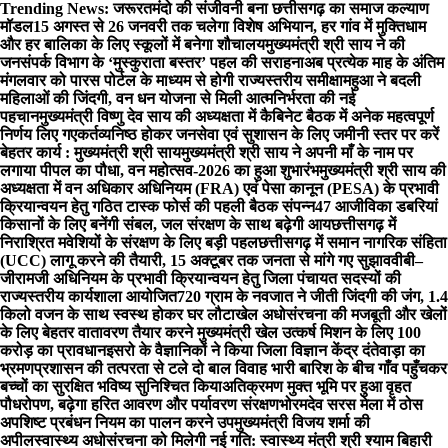
Skip
Trending News:
जरूरतमंदो की संजीवनी बना छत्तीसगढ़ का समाज कल्याण
to
मॉडल
15 अगस्त से 26 जनवरी तक चलेगा विशेष अभियान, हर गांव में मुक्तिधाम
content
और हर बालिका के लिए स्कूलों में बनेगा शौचालय
मुख्यमंत्री श्री साय ने की
जनसंपर्क विभाग के ‘मुस्कुराता बस्तर’ पहल की सराहना
अब प्रत्येक माह के अंतिम
मंगलवार को पारस पोर्टल के माध्यम से होगी राज्यस्तरीय समीक्षा
महुआ ने बदली
महिलाओं की जिंदगी, वन धन योजना से मिली आत्मनिर्भरता की नई
पहचान
मुख्यमंत्री विष्णु देव साय की अध्यक्षता में कैबिनेट बैठक में अनेक महत्वपूर्ण
निर्णय लिए गए
कर्तव्यनिष्ठ होकर जनसेवा एवं सुशासन के लिए जमीनी स्तर पर करें
बेहतर कार्य : मुख्यमंत्री श्री साय
मुख्यमंत्री श्री साय ने अपनी माँ के नाम पर
लगाया पीपल का पौधा, वन महोत्सव-2026 का हुआ शुभारंभ
मुख्यमंत्री श्री साय की
अध्यक्षता में वन अधिकार अधिनियम (FRA) एवं पेसा कानून (PESA) के प्रभावी
क्रियान्वयन हेतु गठित टास्क फोर्स की पहली बैठक संपन्न
47 आजीविका डबरियां
किसानों के लिए बनेंगी संबल, जल संरक्षण के साथ बढ़ेगी आय
छत्तीसगढ़ में
निराश्रित मवेशियों के संरक्षण के लिए बड़ी पहल
छत्तीसगढ़ में समान नागरिक संहिता
(UCC) लागू करने की तैयारी, 15 अक्टूबर तक जनता से मांगे गए सुझाव
वीबी–
जीरामजी अधिनियम के प्रभावी क्रियान्वयन हेतु जिला पंचायत सदस्यों की
राज्यस्तरीय कार्यशाला आयोजित
720 ग्राम के नवजात ने जीती जिंदगी की जंग, 1.4
किलो वजन के साथ स्वस्थ होकर घर लौटा
खेल अधोसंरचना की मजबूती और खेलों
के लिए बेहतर वातावरण तैयार करने मुख्यमंत्री खेल उत्कर्ष मिशन के लिए 100
करोड़ का प्रावधान
इसरो के वैज्ञानिकों ने किया जिला विज्ञान केंद्र दंतेवाड़ा का
भ्रमण
प्रशासन की तत्परता से टले दो बाल विवाह भारी बारिश के बीच गाँव पहुँचकर
बच्चों का सुरक्षित भविष्य सुनिश्चित किया
अतिक्रमण मुक्त भूमि पर हुआ वृहत
पौधरोपण, बढ़ेगा हरित आवरण और पर्यावरण संरक्षण
भोरमदेव सरस मेला में ठोस
अपशिष्ट प्रबंधन नियम का पालन करने उपमुख्यमंत्री विजय शर्मा की
अपील
स्वास्थ्य अधोसंरचना को मिलेगी नई गति: स्वास्थ्य मंत्री श्री श्याम बिहारी