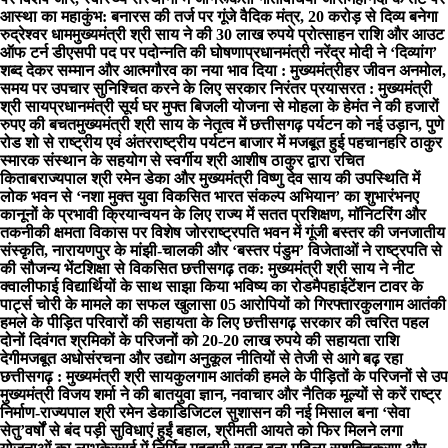
आस्था का महाकुंभ: बनारस की तर्ज पर गूंजे वैदिक मंत्र, 20 करोड़ से दिव्य बनेगा
रुद्रेश्वर धाम
मुख्यमंत्री श्री साय ने की 30 लाख रुपये प्रोत्साहन राशि और आउट
ऑफ टर्न डीएसपी पद पर पदोन्नति की घोषणा
प्रधानमंत्री नरेंद्र मोदी ने ‘दिव्यांग’
शब्द देकर सम्मान और आत्मगौरव का नया भाव दिया : मुख्यमंत्री
हर जीवन अनमोल,
समय पर उपचार सुनिश्चित करने के लिए सरकार निरंतर प्रयासरत : मुख्यमंत्री
श्री साय
प्रधानमंत्री सूर्य घर मुफ्त बिजली योजना से मोहला के हेमंत ने की हजारों
रुपए की बचत
मुख्यमंत्री श्री साय के नेतृत्व में छत्तीसगढ़ पर्यटन को नई उड़ान, पुणे
रोड शो से राष्ट्रीय एवं अंतरराष्ट्रीय पर्यटन बाजार में मजबूत हुई पहचान
हरि ठाकुर
स्मारक संस्थान के सहयोग से स्वर्गीय श्री आशीष ठाकुर द्वारा रचित
किताब
राज्यपाल श्री रमेन डेका और मुख्यमंत्री विष्णु देव साय की उपस्थिति में
लोक भवन से ‘नशा मुक्त युवा विकसित भारत संकल्प अभियान’ का शुभारंभ
नए
कानूनों के प्रभावी क्रियान्वयन के लिए राज्य में सतत प्रशिक्षण, मॉनिटरिंग और
तकनीकी क्षमता विकास पर विशेष जोर
राष्ट्रपति भवन में गूंजी बस्तर की जनजातीय
संस्कृति, नारायणपुर के मांझी-चालकी और ‘बस्तर पंडुम’ विजेताओं ने राष्ट्रपति से
की सौजन्य भेंट
शिक्षा से विकसित छत्तीसगढ़ तक: मुख्यमंत्री श्री साय ने नीट
क्वालीफाई विद्यार्थियों के साथ साझा किया भविष्य का रोडमैप
हाईटेंशन टावर के
पार्ट्स चोरी के मामले का सफल खुलासा 05 आरोपियों को गिरफ्तार
कुलगाम आतंकी
हमले के पीड़ित परिवारों की सहायता के लिए छत्तीसगढ़ सरकार की त्वरित पहल
दोनों दिवंगत श्रमिकों के परिजनों को 20-20 लाख रुपये की सहायता राशि
देगी
मजबूत अधोसंरचना और उद्योग अनुकूल नीतियों से तेजी से आगे बढ़ रहा
छत्तीसगढ़ : मुख्यमंत्री श्री साय
कुलगाम आतंकी हमले के पीड़ितों के परिजनों से उप
मुख्यमंत्री विजय शर्मा ने की बात
युवा ज्ञान, नवाचार और नैतिक मूल्यों से करें राष्ट्र
निर्माण-राज्यपाल श्री रमेन डेका
​डिजिटल सुशासन की नई मिसाल बना ‘सेवा
सेतु’
वर्षों से बंद पड़ी सुविधाएं हुईं बहाल, श्रीमती आयते को फिर मिलने लगा