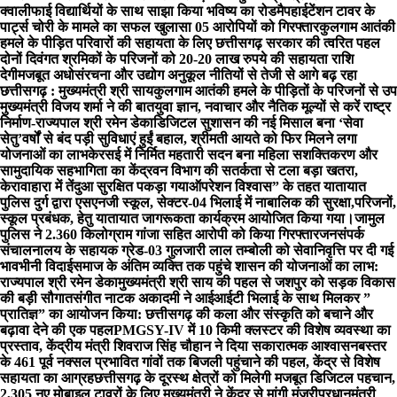
क्वालीफाई विद्यार्थियों के साथ साझा किया भविष्य का रोडमैप
हाईटेंशन टावर के
पार्ट्स चोरी के मामले का सफल खुलासा 05 आरोपियों को गिरफ्तार
कुलगाम आतंकी
हमले के पीड़ित परिवारों की सहायता के लिए छत्तीसगढ़ सरकार की त्वरित पहल
दोनों दिवंगत श्रमिकों के परिजनों को 20-20 लाख रुपये की सहायता राशि
देगी
मजबूत अधोसंरचना और उद्योग अनुकूल नीतियों से तेजी से आगे बढ़ रहा
छत्तीसगढ़ : मुख्यमंत्री श्री साय
कुलगाम आतंकी हमले के पीड़ितों के परिजनों से उप
मुख्यमंत्री विजय शर्मा ने की बात
युवा ज्ञान, नवाचार और नैतिक मूल्यों से करें राष्ट्र
निर्माण-राज्यपाल श्री रमेन डेका
​डिजिटल सुशासन की नई मिसाल बना ‘सेवा
सेतु’
वर्षों से बंद पड़ी सुविधाएं हुईं बहाल, श्रीमती आयते को फिर मिलने लगा
योजनाओं का लाभ
केरसई में निर्मित महतारी सदन बना महिला सशक्तिकरण और
सामुदायिक सहभागिता का केंद्र
वन विभाग की सतर्कता से टला बड़ा खतरा,
केरावाहारा में तेंदुआ सुरक्षित पकड़ा गया
ऑपरेशन विश्वास” के तहत यातायात
पुलिस दुर्ग द्वारा एसएनजी स्कूल, सेक्टर-04 भिलाई में नाबालिक की सुरक्षा,परिजनों,
स्कूल प्रबंधक, हेतु यातायात जागरूकता कार्यक्रम आयोजित किया गया।
जामुल
पुलिस ने 2.360 किलोग्राम गांजा सहित आरोपी को किया गिरफ्तार
जनसंपर्क
संचालनालय के सहायक ग्रेड-03 गुलजारी लाल तम्बोली को सेवानिवृत्ति पर दी गई
भावभीनी विदाई
समाज के अंतिम व्यक्ति तक पहुंचे शासन की योजनाओं का लाभ:
राज्यपाल श्री रमेन डेका
मुख्यमंत्री श्री साय की पहल से जशपुर को सड़क विकास
की बड़ी सौगात
संगीत नाटक अकादमी ने आईआईटी भिलाई के साथ मिलकर ”
प्रातिज्ञ” का आयोजन किया: छत्तीसगढ़ की कला और संस्कृति को बचाने और
बढ़ावा देने की एक पहल
PMGSY-IV में 10 किमी क्लस्टर की विशेष व्यवस्था का
प्रस्ताव, केंद्रीय मंत्री शिवराज सिंह चौहान ने दिया सकारात्मक आश्वासन
बस्तर
के 461 पूर्व नक्सल प्रभावित गांवों तक बिजली पहुंचाने की पहल, केंद्र से विशेष
सहायता का आग्रह
छत्तीसगढ़ के दूरस्थ क्षेत्रों को मिलेगी मजबूत डिजिटल पहचान,
2,305 नए मोबाइल टावरों के लिए मुख्यमंत्री ने केंद्र से मांगी मंजूरी
प्रधानमंत्री