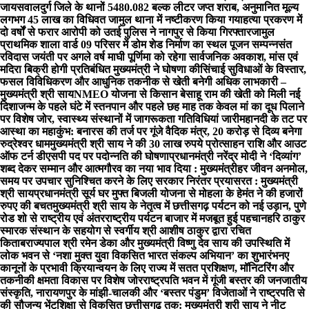
जायसवाल
दुर्ग जिले के थानों 5480.082 बल्क लीटर जप्त शराब, अनुमानित मूल्य
लगभग 45 लाख का विधिवत जामुल थाना में नष्टीकरण किया गया
हत्या प्रकरण में
दो वर्षों से फरार आरोपी को उतई पुलिस ने नागपुर से किया गिरफ्तार
जामुल
प्राथमिक शाला वार्ड 09 परिसर में डोम शेड निर्माण का स्थल पूजन सम्पन्न
संत
रविदास जयंती पर अगले वर्ष माघी पूर्णिमा को रहेगा सार्वजनिक अवकाश, मांस एवं
मदिरा बिक्री होगी प्रतिबंधित मुख्यमंत्री ने घोषणा की
सिंचाई सुविधाओं के विस्तार,
फसल विविधिकरण और आधुनिक तकनीक से खेती बनेगी अधिक लाभकारी –
मुख्यमंत्री श्री साय
NMEO योजना से किसान बेसाहू राम की खेती को मिली नई
दिशा
जन्म के पहले घंटे में स्तनपान और पहले छह माह तक केवल मां का दूध पिलाने
पर विशेष जोर, स्वास्थ्य संस्थानों में जागरूकता गतिविधियां जारी
महानदी के तट पर
आस्था का महाकुंभ: बनारस की तर्ज पर गूंजे वैदिक मंत्र, 20 करोड़ से दिव्य बनेगा
रुद्रेश्वर धाम
मुख्यमंत्री श्री साय ने की 30 लाख रुपये प्रोत्साहन राशि और आउट
ऑफ टर्न डीएसपी पद पर पदोन्नति की घोषणा
प्रधानमंत्री नरेंद्र मोदी ने ‘दिव्यांग’
शब्द देकर सम्मान और आत्मगौरव का नया भाव दिया : मुख्यमंत्री
हर जीवन अनमोल,
समय पर उपचार सुनिश्चित करने के लिए सरकार निरंतर प्रयासरत : मुख्यमंत्री
श्री साय
प्रधानमंत्री सूर्य घर मुफ्त बिजली योजना से मोहला के हेमंत ने की हजारों
रुपए की बचत
मुख्यमंत्री श्री साय के नेतृत्व में छत्तीसगढ़ पर्यटन को नई उड़ान, पुणे
रोड शो से राष्ट्रीय एवं अंतरराष्ट्रीय पर्यटन बाजार में मजबूत हुई पहचान
हरि ठाकुर
स्मारक संस्थान के सहयोग से स्वर्गीय श्री आशीष ठाकुर द्वारा रचित
किताब
राज्यपाल श्री रमेन डेका और मुख्यमंत्री विष्णु देव साय की उपस्थिति में
लोक भवन से ‘नशा मुक्त युवा विकसित भारत संकल्प अभियान’ का शुभारंभ
नए
कानूनों के प्रभावी क्रियान्वयन के लिए राज्य में सतत प्रशिक्षण, मॉनिटरिंग और
तकनीकी क्षमता विकास पर विशेष जोर
राष्ट्रपति भवन में गूंजी बस्तर की जनजातीय
संस्कृति, नारायणपुर के मांझी-चालकी और ‘बस्तर पंडुम’ विजेताओं ने राष्ट्रपति से
की सौजन्य भेंट
शिक्षा से विकसित छत्तीसगढ़ तक: मुख्यमंत्री श्री साय ने नीट