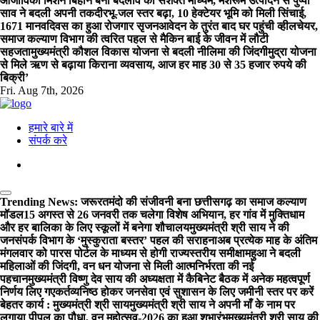
आजीविका मिशन बिहान बना बदलाव का सशक्त माध्यम, मशरूम उत्पादन से पुष्पा
साव ने बदली अपनी तकदीर
भू-जल स्तर बढ़ा, 10 हेक्टेयर भूमि को मिली सिंचाई,
1671 मानवदिवस का हुआ रोजगार सृजन
आवेदन के तुरंत बाद घर पहुंची व्हीलचेयर,
समाज कल्याण विभाग की त्वरित पहल से मैकिन बाई के जीवन में लौटी
सहजता
मुख्यमंत्री कौशल विकास योजना से बदली नीलिमा की जिंदगी
मुद्रा योजना
से मिले ऋण से बढ़ाया किराना व्यवसाय, आज हर माह 30 से 35 हजार रुपये की
बिक्री’
Fri. Aug 7th, 2026
हमारे बारे में
संपर्क करे
Trending News:
जरूरतमंदो की संजीवनी बना छत्तीसगढ़ का समाज कल्याण
मॉडल
15 अगस्त से 26 जनवरी तक चलेगा विशेष अभियान, हर गांव में मुक्तिधाम
और हर बालिका के लिए स्कूलों में बनेगा शौचालय
मुख्यमंत्री श्री साय ने की
जनसंपर्क विभाग के ‘मुस्कुराता बस्तर’ पहल की सराहना
अब प्रत्येक माह के अंतिम
मंगलवार को पारस पोर्टल के माध्यम से होगी राज्यस्तरीय समीक्षा
महुआ ने बदली
महिलाओं की जिंदगी, वन धन योजना से मिली आत्मनिर्भरता की नई
पहचान
मुख्यमंत्री विष्णु देव साय की अध्यक्षता में कैबिनेट बैठक में अनेक महत्वपूर्ण
निर्णय लिए गए
कर्तव्यनिष्ठ होकर जनसेवा एवं सुशासन के लिए जमीनी स्तर पर करें
बेहतर कार्य : मुख्यमंत्री श्री साय
मुख्यमंत्री श्री साय ने अपनी माँ के नाम पर
लगाया पीपल का पौधा, वन महोत्सव-2026 का हुआ शुभारंभ
मुख्यमंत्री श्री साय की