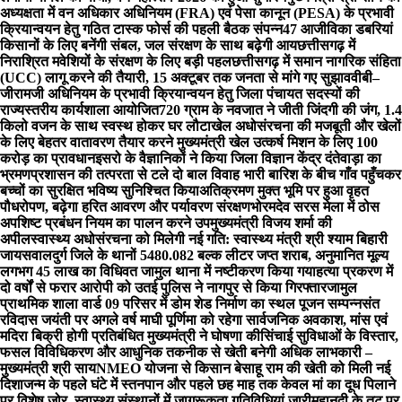
अध्यक्षता में वन अधिकार अधिनियम (FRA) एवं पेसा कानून (PESA) के प्रभावी
क्रियान्वयन हेतु गठित टास्क फोर्स की पहली बैठक संपन्न
47 आजीविका डबरियां
किसानों के लिए बनेंगी संबल, जल संरक्षण के साथ बढ़ेगी आय
छत्तीसगढ़ में
निराश्रित मवेशियों के संरक्षण के लिए बड़ी पहल
छत्तीसगढ़ में समान नागरिक संहिता
(UCC) लागू करने की तैयारी, 15 अक्टूबर तक जनता से मांगे गए सुझाव
वीबी–
जीरामजी अधिनियम के प्रभावी क्रियान्वयन हेतु जिला पंचायत सदस्यों की
राज्यस्तरीय कार्यशाला आयोजित
720 ग्राम के नवजात ने जीती जिंदगी की जंग, 1.4
किलो वजन के साथ स्वस्थ होकर घर लौटा
खेल अधोसंरचना की मजबूती और खेलों
के लिए बेहतर वातावरण तैयार करने मुख्यमंत्री खेल उत्कर्ष मिशन के लिए 100
करोड़ का प्रावधान
इसरो के वैज्ञानिकों ने किया जिला विज्ञान केंद्र दंतेवाड़ा का
भ्रमण
प्रशासन की तत्परता से टले दो बाल विवाह भारी बारिश के बीच गाँव पहुँचकर
बच्चों का सुरक्षित भविष्य सुनिश्चित किया
अतिक्रमण मुक्त भूमि पर हुआ वृहत
पौधरोपण, बढ़ेगा हरित आवरण और पर्यावरण संरक्षण
भोरमदेव सरस मेला में ठोस
अपशिष्ट प्रबंधन नियम का पालन करने उपमुख्यमंत्री विजय शर्मा की
अपील
स्वास्थ्य अधोसंरचना को मिलेगी नई गति: स्वास्थ्य मंत्री श्री श्याम बिहारी
जायसवाल
दुर्ग जिले के थानों 5480.082 बल्क लीटर जप्त शराब, अनुमानित मूल्य
लगभग 45 लाख का विधिवत जामुल थाना में नष्टीकरण किया गया
हत्या प्रकरण में
दो वर्षों से फरार आरोपी को उतई पुलिस ने नागपुर से किया गिरफ्तार
जामुल
प्राथमिक शाला वार्ड 09 परिसर में डोम शेड निर्माण का स्थल पूजन सम्पन्न
संत
रविदास जयंती पर अगले वर्ष माघी पूर्णिमा को रहेगा सार्वजनिक अवकाश, मांस एवं
मदिरा बिक्री होगी प्रतिबंधित मुख्यमंत्री ने घोषणा की
सिंचाई सुविधाओं के विस्तार,
फसल विविधिकरण और आधुनिक तकनीक से खेती बनेगी अधिक लाभकारी –
मुख्यमंत्री श्री साय
NMEO योजना से किसान बेसाहू राम की खेती को मिली नई
दिशा
जन्म के पहले घंटे में स्तनपान और पहले छह माह तक केवल मां का दूध पिलाने
पर विशेष जोर, स्वास्थ्य संस्थानों में जागरूकता गतिविधियां जारी
महानदी के तट पर