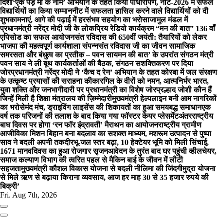
दिशा
‘एक पेड़ माँ के नाम’ अभियान के तहत किया पौधारोपण, नीट-2026 में सफल
विद्यार्थियों का किया सम्मान
नीट में सफलता हासिल करने वाले विद्यार्थियों को दी
शुभकामनाएं, आगे की पढ़ाई में हरसंभव सहयोग का भरोसा
जामुल मंडल में
प्रधानमंत्री नरेंद्र मोदी जी के लोकप्रिय रेडियो कार्यक्रम “मन की बात” 136 वाँ
एपिसोड का सफल आयोजन
संत रविदास की 650वीं जयंती: तैयारियों को लेकर
भाजपा की महत्वपूर्ण कार्यशाला संपन्नसंत रविदास जी का जीवन सामाजिक
समरसता और बंधुत्व का प्रतीक – पवन साय
मन की बात’ के उपरांत संगठन मंत्री
पवन साय ने ली बूथ कार्यकर्ताओं की बैठक, संगठन सशक्तिकरण पर दिया
जोर
प्रधानमंत्री नरेंद्र मोदी ने ‘कैच द रेन’ अभियान के तहत कोरबा में जल संरक्षण
के उत्कृष्ट प्रयासों की सराहना की
कारगिल के वीरों को नमन, आत्मनिर्भर भारत,
युवा शक्ति और जनभागीदारी पर प्रधानमंत्री का विशेष जोर
प्रल्हाद जोशी कौन हैं
जिन्हें मिली है शिक्षा मंत्रालय की ज़िम्मेदारी
मुख्यमंत्री हेल्पलाइन बनी आम नागरिकों
का भरोसेमंद मंच, ड्राइविंग लाइसेंस की शिकायतों का हुआ समयबद्ध समाधान
एक
वर्ष तक परिजनों की तलाश के बाद किया गया फॉस्टर केयर प्लेसमेंट
अंतरराष्ट्रीय
बाघ दिवस पर होगा ‘रन फॉर इंद्रावती’ मैराथन का आयोजन
राष्ट्रीय ग्रामीण
आजीविका मिशन बिहान बना बदलाव का सशक्त माध्यम, मशरूम उत्पादन से पुष्पा
साव ने बदली अपनी तकदीर
भू-जल स्तर बढ़ा, 10 हेक्टेयर भूमि को मिली सिंचाई,
1671 मानवदिवस का हुआ रोजगार सृजन
आवेदन के तुरंत बाद घर पहुंची व्हीलचेयर,
समाज कल्याण विभाग की त्वरित पहल से मैकिन बाई के जीवन में लौटी
सहजता
मुख्यमंत्री कौशल विकास योजना से बदली नीलिमा की जिंदगी
मुद्रा योजना
से मिले ऋण से बढ़ाया किराना व्यवसाय, आज हर माह 30 से 35 हजार रुपये की
बिक्री’
Fri. Aug 7th, 2026