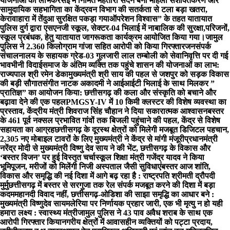
योजनाओं का लाभ
केरसई में निर्मित महतारी सदन बना महिला सशक्तिकरण और
सामुदायिक सहभागिता का केंद्र
वन विभाग की सतर्कता से टला बड़ा खतरा,
केरावाहारा में तेंदुआ सुरक्षित पकड़ा गया
ऑपरेशन विश्वास” के तहत यातायात
पुलिस दुर्ग द्वारा एसएनजी स्कूल, सेक्टर-04 भिलाई में नाबालिक की सुरक्षा,परिजनों,
स्कूल प्रबंधक, हेतु यातायात जागरूकता कार्यक्रम आयोजित किया गया।
जामुल
पुलिस ने 2.360 किलोग्राम गांजा सहित आरोपी को किया गिरफ्तार
जनसंपर्क
संचालनालय के सहायक ग्रेड-03 गुलजारी लाल तम्बोली को सेवानिवृत्ति पर दी गई
भावभीनी विदाई
समाज के अंतिम व्यक्ति तक पहुंचे शासन की योजनाओं का लाभ:
राज्यपाल श्री रमेन डेका
मुख्यमंत्री श्री साय की पहल से जशपुर को सड़क विकास
की बड़ी सौगात
संगीत नाटक अकादमी ने आईआईटी भिलाई के साथ मिलकर ”
प्रातिज्ञ” का आयोजन किया: छत्तीसगढ़ की कला और संस्कृति को बचाने और
बढ़ावा देने की एक पहल
PMGSY-IV में 10 किमी क्लस्टर की विशेष व्यवस्था का
प्रस्ताव, केंद्रीय मंत्री शिवराज सिंह चौहान ने दिया सकारात्मक आश्वासन
बस्तर
के 461 पूर्व नक्सल प्रभावित गांवों तक बिजली पहुंचाने की पहल, केंद्र से विशेष
सहायता का आग्रह
छत्तीसगढ़ के दूरस्थ क्षेत्रों को मिलेगी मजबूत डिजिटल पहचान,
2,305 नए मोबाइल टावरों के लिए मुख्यमंत्री ने केंद्र से मांगी मंजूरी
प्रधानमंत्री
नरेंद्र मोदी से मुख्यमंत्री विष्णु देव साय ने की भेंट, छत्तीसगढ़ के विकास और
‘बस्तर विजन’ पर हुई विस्तृत चर्चा
स्कूल शिक्षा मंत्री गजेंद्र यादव ने किया
भूमिपूजन, मरीजों को मिलेंगी निजी अस्पताल जैसी सुविधाएं
बस्तर आज शांति,
विकास और समृद्धि की नई दिशा में आगे बढ़ रहा है : राष्ट्रपति श्रीमती द्रौपदी
मुर्मु
छत्तीसगढ़ में बस्तर से सरगुजा तक रेल संपर्क मजबूत करने की दिशा में बड़ा
कदम
महानदी विवाद नहीं, छत्तीसगढ़-ओडिशा की साझा समृद्धि का आधार बने :
मुख्यमंत्री विष्णुदेव साय
मलेरिया पर निर्णायक प्रहार जारी, एक भी मृत्यु न हो यही
हमारा लक्ष्य : स्वास्थ्य मंत्री
जामुल पुलिस ने 43 पाव अवैध शराब के साथ एक
आरोपी गिरफ्तार किया
नगरीय क्षेत्रों में आवासहीन व्यक्तियों को पट्टा प्रदाय,