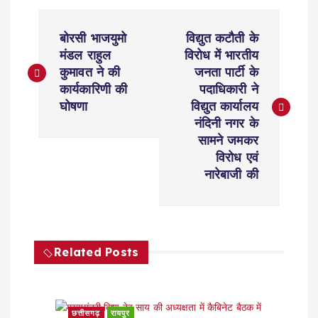
P
बोरसी भाजयुमो
विद्युत कटौती के
o
मंडल राहुल
विरोध में भारतीय
कुमावत ने की
जनता पार्टी के
s
कार्यकारिणी की
पदाधिकारी ने
घोषणा
विद्युत कार्यालय
t
नंदिनी नगर के
सामने जमकर
n
विरोध एवं
नारेबाजी की
a
v
Related Posts
i
g
छत्तीसगढ़
रायपुर