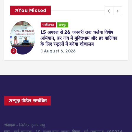
You Missed
छत्तीसगढ़
रायपुर
15 अगस्त से 26 जनवरी तक चलेगा विशेष
अभियान, हर गांव में मुक्तिधाम और हर बालिका
के लिए स्कूलों में बनेगा शौचालय
August 6, 2026
2
न्यूज़ पोर्टल सम्बंधित
संपादक
- जितेंद्र कुमार साहू
पता
- वार्ड क्रमांक - 10, सुभाष नगर, जामुल,
जिला
- दुर्ग, छत्तीसगढ, 490024