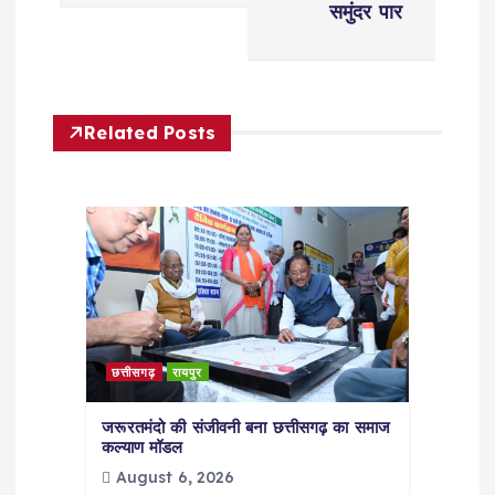
समुंदर पार
n
a
Related Posts
v
i
g
a
t
छत्तीसगढ़
रायपुर
i
जरूरतमंदो की संजीवनी बना छत्तीसगढ़ का समाज
कल्याण मॉडल
o
August 6, 2026