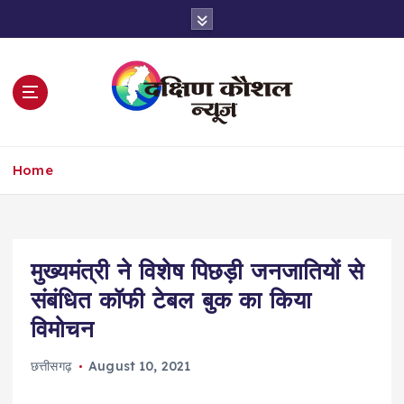
S
k
i
p
t
o
c
o
Home
n
t
e
n
t
मुख्यमंत्री ने विशेष पिछड़ी जनजातियों से
संबंधित कॉफी टेबल बुक का किया
विमोचन
छत्तीसगढ़
August 10, 2021