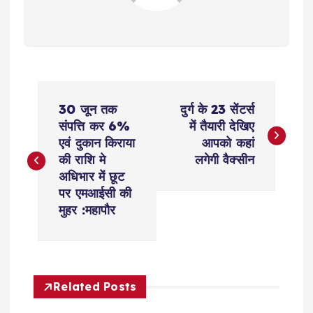
P
30 जून तक
दुर्ग के 23 सेंटर्स
o
संपत्ति कर 6%
में तैयारी देखिए
एवं दुकान किराया
आपको कहां
s
की राशि मे
लगेगी वैक्सीन
अधिभार में छूट
t
पर एमआईसी की
मुहर :महापौर
n
a
Related Posts
v