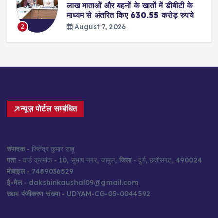
लाख माताओं और बहनों के खातों में डीबीटी के
माध्यम से अंतरित किए 630.55 करोड़ रुपये
August 7, 2026
2
न्यूज़ पोर्टल सम्बंधित
संपादक
- जितेंद्र कुमार साहू
पता
- वार्ड क्रमांक - 10, सुभाष नगर, जामुल,
जिला
- दुर्ग, छत्तीसगढ, 490024
मोबाइल
- 7489036529
ई-मेल
- dakshinkaushal09@gmail.com
उद्यम पंजीकरण संख्या
- UDYAM-CG-05-0044592