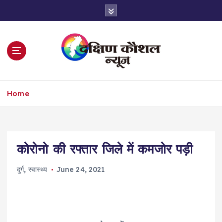
S
k
i
p
t
o
c
o
Home
n
t
e
n
t
कोरोनो की रफ्तार जिले में कमजोर पड़ी
दुर्ग
,
स्वास्थ्य
June 24, 2021