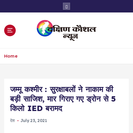
S
k
i
p
t
o
c
o
Home
n
t
e
n
t
जम्मू कश्मीर : सुरक्षाबलों ने नाकाम की
बड़ी साजिश, मार गिराए गए ड्रोन से 5
किलो IED बरामद
देश
July 23, 2021