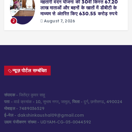
महतारी वंदन योजना की 30वीं किस्त 67.20
लाख माताओं और बहनों के खातों में डीबीटी के
माध्यम से अंतरित किए 630.55 करोड़ रुपये
August 7, 2026
2
न्यूज़ पोर्टल सम्बंधित
संपादक
- जितेंद्र कुमार साहू
पता
- वार्ड क्रमांक - 10, सुभाष नगर, जामुल,
जिला
- दुर्ग, छत्तीसगढ, 490024
मोबाइल
- 7489036529
ई-मेल
- dakshinkaushal09@gmail.com
उद्यम पंजीकरण संख्या
- UDYAM-CG-05-0044592