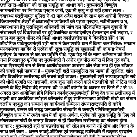
छत्तीसगढ़-ओडिशा की साझा समृद्धि का आधार बने : मुख्यमंत्री विष्णुदेव
साय
मलेरिया पर निर्णायक प्रहार जारी, एक भी मृत्यु न हो यही हमारा लक्ष्य :
स्वास्थ्य मंत्री
जामुल पुलिस ने 43 पाव अवैध शराब के साथ एक आरोपी गिरफ्तार
किया
नगरीय क्षेत्रों में आवासहीन व्यक्तियों को पट्टा प्रदाय, नवीनीकरण व भू-
व्यवस्थापन हेतु प्राधिकृत अधिकारी एवं जांच दल गठित
उचित मूल्य दुकानों के
संचालकों एवं विक्रेताओं पर हुई वैधानिक कार्रवाई
सीएम हेल्पलाइन बनी सहारा, 7
साल बाद मुकुंद धीमर को मिला आधार कार्ड
छत्तीसगढ़ में विकसित होंगे 4 नए
औद्योगिक पार्क
मुख्यमंत्री श्री साय ने कैलाशपति धाम में किया जलाभिषेक: भगवान
मनकामेश्वर महादेव से प्रदेश की सुख-समृद्धि एवं खुशहाली की कामना
‘नेचर्स
एटीएम’ के माध्यम से घर-घर पहुँचेंगे पौधे, ‘एक पेड़ माँ के नाम’ अभियान को मिला
नया विस्तार
गुरु पूर्णिमा पर मुख्यमंत्री ने अघोर गुरु पीठ बनोरा में किए गुरु दर्शन,
बाबा प्रियदर्शी राम से लिया आशीर्वाद
अच्छा आचरण और सेवा भाव ही एक डॉक्टर
की सबसे बड़ी पहचान है – मुख्यमंत्री श्री साय
पुलिस का जज़्बा ही सुरक्षित, शांत
और विकसित छत्तीसगढ़ की सबसे बड़ी ताकत : मुख्यमंत्री श्री साय
पट्टाधृति सर्वे
की धीमी प्रगति पर नाराजगी, काम शुरू नही करने वाले पटवारियों को नोटिस जारी
करने के दिए निर्देश
’वंदे मातरम’ की 150वीं वर्षगांठ के अवसर पर जिले में 7 से 15
अगस्त तक आयोजित होंगे विभिन्न कार्यक्रम
मुख्यमंत्री विष्णु देव साय छत्तीसगढ़ में
पहली बार आयोजित स्पोर्ट्स कॉन्क्लेव में हुए शामिल
भाजपा ओबीसी मोर्चा का संभाग
स्तरीय प्रबुद्ध जन सम्मान एवं कार्यकर्ता सम्मेलन संपन्न
राष्ट्रपति से करेंगे
मुलाकात, बस्तर की समृद्ध जनजातीय संस्कृति से कराएंगे परिचित
मुख्यमंत्री
विष्णुदेव साय ने भोरमदेव धाम में की पूजा-अर्चना, प्रदेश की सुख-समृद्धि के लिए की
मंगलकामना
गांवों के समग्र विकास से ही विकसित छत्तीसगढ़ का संकल्प होगा
साकार : मुख्यमंत्री श्री साय
छत्तीसगढ़ को खेल हब बनाने नई सोच और विजन के
साथ करें काम – अरुण साव
ई-ऑफिस एवं समयबद्ध उपस्थिति में उत्कृष्ट प्रदर्शन