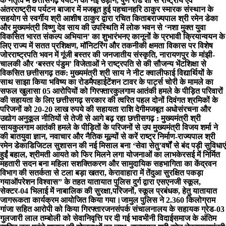
के नेतृत्व में छत्तीसगढ़ पर्यटन को नई उड़ान, पुणे रोड शो से राष्ट्रीय एवं
अंतरराष्ट्रीय पर्यटन बाजार में मजबूत हुई पहचान
हरि ठाकुर स्मारक संस्थान के
सहयोग से स्वर्गीय श्री आशीष ठाकुर द्वारा रचित किताब
राज्यपाल श्री रमेन डेका
और मुख्यमंत्री विष्णु देव साय की उपस्थिति में लोक भवन से ‘नशा मुक्त युवा
विकसित भारत संकल्प अभियान’ का शुभारंभ
नए कानूनों के प्रभावी क्रियान्वयन के
लिए राज्य में सतत प्रशिक्षण, मॉनिटरिंग और तकनीकी क्षमता विकास पर विशेष
जोर
राष्ट्रपति भवन में गूंजी बस्तर की जनजातीय संस्कृति, नारायणपुर के मांझी-
चालकी और ‘बस्तर पंडुम’ विजेताओं ने राष्ट्रपति से की सौजन्य भेंट
शिक्षा से
विकसित छत्तीसगढ़ तक: मुख्यमंत्री श्री साय ने नीट क्वालीफाई विद्यार्थियों के
साथ साझा किया भविष्य का रोडमैप
हाईटेंशन टावर के पार्ट्स चोरी के मामले का
सफल खुलासा 05 आरोपियों को गिरफ्तार
कुलगाम आतंकी हमले के पीड़ित परिवारों
की सहायता के लिए छत्तीसगढ़ सरकार की त्वरित पहल दोनों दिवंगत श्रमिकों के
परिजनों को 20-20 लाख रुपये की सहायता राशि देगी
मजबूत अधोसंरचना और
उद्योग अनुकूल नीतियों से तेजी से आगे बढ़ रहा छत्तीसगढ़ : मुख्यमंत्री श्री
साय
कुलगाम आतंकी हमले के पीड़ितों के परिजनों से उप मुख्यमंत्री विजय शर्मा ने
की बात
युवा ज्ञान, नवाचार और नैतिक मूल्यों से करें राष्ट्र निर्माण-राज्यपाल श्री
रमेन डेका
​डिजिटल सुशासन की नई मिसाल बना ‘सेवा सेतु’
वर्षों से बंद पड़ी सुविधाएं
हुईं बहाल, श्रीमती आयते को फिर मिलने लगा योजनाओं का लाभ
केरसई में निर्मित
महतारी सदन बना महिला सशक्तिकरण और सामुदायिक सहभागिता का केंद्र
वन
विभाग की सतर्कता से टला बड़ा खतरा, केरावाहारा में तेंदुआ सुरक्षित पकड़ा
गया
ऑपरेशन विश्वास” के तहत यातायात पुलिस दुर्ग द्वारा एसएनजी स्कूल,
सेक्टर-04 भिलाई में नाबालिक की सुरक्षा,परिजनों, स्कूल प्रबंधक, हेतु यातायात
जागरूकता कार्यक्रम आयोजित किया गया।
जामुल पुलिस ने 2.360 किलोग्राम
गांजा सहित आरोपी को किया गिरफ्तार
जनसंपर्क संचालनालय के सहायक ग्रेड-03
गुलजारी लाल तम्बोली को सेवानिवृत्ति पर दी गई भावभीनी विदाई
समाज के अंतिम