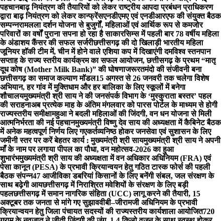
पहचान
बाढ़ नियंत्रण की तैयारियों को लेकर राष्ट्रीय आपदा प्रबंधन प्राधिकरण
द्वारा बाढ़ नियंत्रण को लेकर कान्फ्रेंस
एनडीएमए एवं एनडीआरएफ की संयुक्त बैठक
सम्पन्न
रामलला दर्शन योजना से बुजुर्गों, महिलाओं एवं आर्थिक रूप से कमजोर
परिवारों का वर्षों पुराना सपना हो रहा है साकार
सिम्स में पहली बार 78 वर्षीय महिला
के अंडाशय कैंसर की सफल सर्जरी
छत्तीसगढ़ की दो खिलाड़ी भारतीय महिला
जूनियर हॉकी टीम में, चीन में होने वाले एशिया कप में दिखाएंगी दम
विश्व स्तनपान
सप्ताह के राज्य स्तरीय कार्यक्रम का सफल आयोजन, छत्तीसगढ़ के प्रथम “मातृ
दूध कोष (Mother Milk Bank)” की घोषणा
जरूरतमंदो की संजीवनी बना
छत्तीसगढ़ का समाज कल्याण मॉडल
15 अगस्त से 26 जनवरी तक चलेगा विशेष
अभियान, हर गांव में मुक्तिधाम और हर बालिका के लिए स्कूलों में बनेगा
शौचालय
मुख्यमंत्री श्री साय ने की जनसंपर्क विभाग के ‘मुस्कुराता बस्तर’ पहल
की सराहना
अब प्रत्येक माह के अंतिम मंगलवार को पारस पोर्टल के माध्यम से होगी
राज्यस्तरीय समीक्षा
महुआ ने बदली महिलाओं की जिंदगी, वन धन योजना से मिली
आत्मनिर्भरता की नई पहचान
मुख्यमंत्री विष्णु देव साय की अध्यक्षता में कैबिनेट बैठक
में अनेक महत्वपूर्ण निर्णय लिए गए
कर्तव्यनिष्ठ होकर जनसेवा एवं सुशासन के लिए
जमीनी स्तर पर करें बेहतर कार्य : मुख्यमंत्री श्री साय
मुख्यमंत्री श्री साय ने अपनी
माँ के नाम पर लगाया पीपल का पौधा, वन महोत्सव-2026 का हुआ
शुभारंभ
मुख्यमंत्री श्री साय की अध्यक्षता में वन अधिकार अधिनियम (FRA) एवं
पेसा कानून (PESA) के प्रभावी क्रियान्वयन हेतु गठित टास्क फोर्स की पहली
बैठक संपन्न
47 आजीविका डबरियां किसानों के लिए बनेंगी संबल, जल संरक्षण के
साथ बढ़ेगी आय
छत्तीसगढ़ में निराश्रित मवेशियों के संरक्षण के लिए बड़ी
पहल
छत्तीसगढ़ में समान नागरिक संहिता (UCC) लागू करने की तैयारी, 15
अक्टूबर तक जनता से मांगे गए सुझाव
वीबी–जीरामजी अधिनियम के प्रभावी
क्रियान्वयन हेतु जिला पंचायत सदस्यों की राज्यस्तरीय कार्यशाला आयोजित
720
ग्राम के नवजात ने जीती जिंदगी की जंग, 1.4 किलो वजन के साथ स्वस्थ होकर