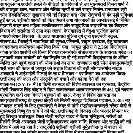
साय
कुलगाम आतंकी हमले के पीड़ितों के परिजनों से उप मुख्यमंत्री विजय शर्मा ने
की बात
युवा ज्ञान, नवाचार और नैतिक मूल्यों से करें राष्ट्र निर्माण-राज्यपाल श्री
रमेन डेका
​डिजिटल सुशासन की नई मिसाल बना ‘सेवा सेतु’
वर्षों से बंद पड़ी सुविधाएं
हुईं बहाल, श्रीमती आयते को फिर मिलने लगा योजनाओं का लाभ
केरसई में निर्मित
महतारी सदन बना महिला सशक्तिकरण और सामुदायिक सहभागिता का केंद्र
वन
विभाग की सतर्कता से टला बड़ा खतरा, केरावाहारा में तेंदुआ सुरक्षित पकड़ा
गया
ऑपरेशन विश्वास” के तहत यातायात पुलिस दुर्ग द्वारा एसएनजी स्कूल,
सेक्टर-04 भिलाई में नाबालिक की सुरक्षा,परिजनों, स्कूल प्रबंधक, हेतु यातायात
जागरूकता कार्यक्रम आयोजित किया गया।
जामुल पुलिस ने 2.360 किलोग्राम
गांजा सहित आरोपी को किया गिरफ्तार
जनसंपर्क संचालनालय के सहायक ग्रेड-03
गुलजारी लाल तम्बोली को सेवानिवृत्ति पर दी गई भावभीनी विदाई
समाज के अंतिम
व्यक्ति तक पहुंचे शासन की योजनाओं का लाभ: राज्यपाल श्री रमेन डेका
मुख्यमंत्री
श्री साय की पहल से जशपुर को सड़क विकास की बड़ी सौगात
संगीत नाटक
अकादमी ने आईआईटी भिलाई के साथ मिलकर ” प्रातिज्ञ” का आयोजन किया:
छत्तीसगढ़ की कला और संस्कृति को बचाने और बढ़ावा देने की एक
पहल
PMGSY-IV में 10 किमी क्लस्टर की विशेष व्यवस्था का प्रस्ताव, केंद्रीय
मंत्री शिवराज सिंह चौहान ने दिया सकारात्मक आश्वासन
बस्तर के 461 पूर्व नक्सल
प्रभावित गांवों तक बिजली पहुंचाने की पहल, केंद्र से विशेष सहायता का
आग्रह
छत्तीसगढ़ के दूरस्थ क्षेत्रों को मिलेगी मजबूत डिजिटल पहचान, 2,305 नए
मोबाइल टावरों के लिए मुख्यमंत्री ने केंद्र से मांगी मंजूरी
प्रधानमंत्री नरेंद्र मोदी से
मुख्यमंत्री विष्णु देव साय ने की भेंट, छत्तीसगढ़ के विकास और ‘बस्तर विजन’ पर
हुई विस्तृत चर्चा
स्कूल शिक्षा मंत्री गजेंद्र यादव ने किया भूमिपूजन, मरीजों को
मिलेंगी निजी अस्पताल जैसी सुविधाएं
बस्तर आज शांति, विकास और समृद्धि की नई
दिशा में आगे बढ़ रहा है : राष्ट्रपति श्रीमती द्रौपदी मुर्मु
छत्तीसगढ़ में बस्तर से
सरगुजा तक रेल संपर्क मजबूत करने की दिशा में बड़ा कदम
महानदी विवाद नहीं,