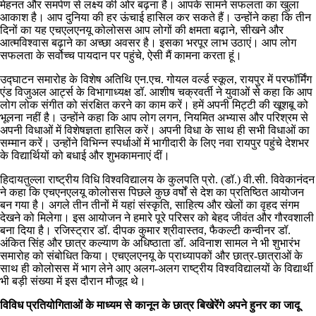
मेहनत और समर्पण से लक्ष्य की ओर बढ़ना है। आपके सामने सफलता का खुला
आकाश है। आप दुनिया की हर ऊंचाई हासिल कर सकते हैं। उन्होंने कहा कि तीन
दिनों का यह एचएलएनयू कोलोसस आप लोगों की क्षमता बढ़ाने, सीखने और
आत्मविश्वास बढ़ाने का अच्छा अवसर है। इसका भरपूर लाभ उठाएं। आप लोग
सफलता के सर्वोच्च पायदान पर पहुंचे, ऐसी मैं कामना करता हूं।
उद्घाटन समारोह के विशेष अतिथि एन.एच. गोयल वर्ल्ड स्कूल, रायपुर में परफॉर्मिंग
एंड विजुअल आर्ट्स के विभागाध्यक्ष डॉ. आशीष चक्रवर्ती ने युवाओं से कहा कि आप
लोग लोक संगीत को संरक्षित करने का काम करें। हमें अपनी मिट्टी की खूशबू को
भूलना नहीं है। उन्होंने कहा कि आप लोग लगन, नियमित अभ्यास और परिश्रम से
अपनी विधाओं में विशेषज्ञता हासिल करें। अपनी विधा के साथ ही सभी विधाओं का
सम्मान करें। उन्होंने विभिन्न स्पर्धाओं में भागीदारी के लिए नवा रायपुर पहुंचे देशभर
के विद्यार्थियों को बधाई और शुभकामनाएं दीं।
हिदायतुल्ला राष्ट्रीय विधि विश्वविद्यालय के कुलपति प्रो. (डॉ.) वी.सी. विवेकानंदन
ने कहा कि एचएनएलयू कोलोसस पिछले कुछ वर्षों से देश का प्रतिष्ठित आयोजन
बन गया है। अगले तीन तीनों में यहां संस्कृति, साहित्य और खेलों का वृहद संगम
देखने को मिलेगा। इस आयोजन ने हमारे पूरे परिसर को बेहद जीवंत और गौरवशाली
बना दिया है। रजिस्ट्रार डॉ. दीपक कुमार श्रीवास्तव, फैकल्टी कन्वीनर डॉ.
अंकित सिंह और छात्र कल्याण के अधिष्ठाता डॉ. अविनाश सामल ने भी शुभारंभ
समारोह को संबोधित किया। एचएलएनयू के प्राध्यापकों और छात्र-छात्राओं के
साथ ही कोलोसस में भाग लेने आए अलग-अलग राष्ट्रीय विश्वविद्यालयों के विद्यार्थी
भी बड़ी संख्या में इस दौरान मौजूद थे।
विविध प्रतियोगिताओं के माध्यम से कानून के छात्र बिखेरेंगे अपने हुनर का जादू