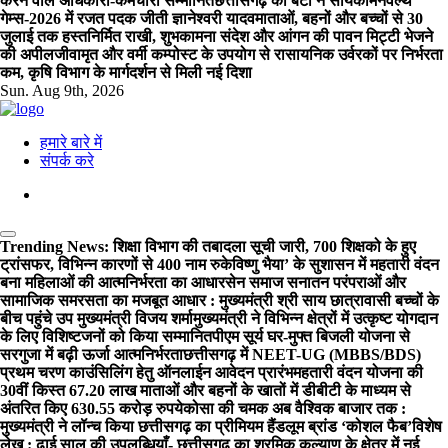
करने वाले अधिकारी-कर्मचारी सम्मानित
छत्तीसगढ़ की बेटी ने सायकॉमनवेल्थ
गेम्स-2026 में रजत पदक जीती ज्ञानेश्वरी यादव
माताओं, बहनों और बच्चों से 30
जुलाई तक हस्तनिर्मित राखी, शुभकामना संदेश और आंगन की पावन मिट्टी भेजने
की अपील
जीवामृत और वर्मी कम्पोस्ट के उपयोग से रासायनिक उर्वरकों पर निर्भरता
कम, कृषि विभाग के मार्गदर्शन से मिली नई दिशा
Sun. Aug 9th, 2026
हमारे बारे में
संपर्क करे
Trending News:
शिक्षा विभाग की तबादला सूची जारी, 700 शिक्षको के हुए
ट्रांसफर, विभिन्न कारणों से 400 नाम रुके
विष्णु भैया’ के सुशासन में महतारी वंदन
बना महिलाओं की आत्मनिर्भरता का आधार
सेन समाज सनातन परंपराओं और
सामाजिक समरसता का मजबूत आधार : मुख्यमंत्री श्री साय
छात्रावासी बच्चों के
बीच पहुंचे उप मुख्यमंत्री विजय शर्मा
मुख्यमंत्री ने विभिन्न क्षेत्रों में उत्कृष्ट योगदान
के लिए विशिष्टजनों को किया सम्मानित
पीएम सूर्य घर-मुफ्त बिजली योजना से
सरगुजा में बढ़ी ऊर्जा आत्मनिर्भरता
छत्तीसगढ़ में NEET-UG (MBBS/BDS)
प्रथम चरण काउंसिलिंग हेतु ऑनलाईन आवेदन प्रारंभ
महतारी वंदन योजना की
30वीं किस्त 67.20 लाख माताओं और बहनों के खातों में डीबीटी के माध्यम से
अंतरित किए 630.55 करोड़ रुपये
कोसा की चमक अब वैश्विक बाजार तक :
मुख्यमंत्री ने लॉन्च किया छत्तीसगढ़ का प्रीमियम हैंडलूम ब्रांड ‘कोशल फैब’
विशेष
लेख : ढाई साल की उपलब्धियाँ- छत्तीसगढ़ का श्रमिक कल्याण के क्षेत्र में नई