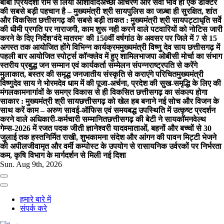
बाबा प्रियदर्शी राम से लिया आशीर्वाद
अच्छा आचरण और सेवा भाव ही एक डॉक्टर
की सबसे बड़ी पहचान है – मुख्यमंत्री श्री साय
पुलिस का जज़्बा ही सुरक्षित, शांत
और विकसित छत्तीसगढ़ की सबसे बड़ी ताकत : मुख्यमंत्री श्री साय
पट्टाधृति सर्वे
की धीमी प्रगति पर नाराजगी, काम शुरू नही करने वाले पटवारियों को नोटिस जारी
करने के दिए निर्देश
’वंदे मातरम’ की 150वीं वर्षगांठ के अवसर पर जिले में 7 से 15
अगस्त तक आयोजित होंगे विभिन्न कार्यक्रम
मुख्यमंत्री विष्णु देव साय छत्तीसगढ़ में
पहली बार आयोजित स्पोर्ट्स कॉन्क्लेव में हुए शामिल
भाजपा ओबीसी मोर्चा का संभाग
स्तरीय प्रबुद्ध जन सम्मान एवं कार्यकर्ता सम्मेलन संपन्न
राष्ट्रपति से करेंगे
मुलाकात, बस्तर की समृद्ध जनजातीय संस्कृति से कराएंगे परिचित
मुख्यमंत्री
विष्णुदेव साय ने भोरमदेव धाम में की पूजा-अर्चना, प्रदेश की सुख-समृद्धि के लिए की
मंगलकामना
गांवों के समग्र विकास से ही विकसित छत्तीसगढ़ का संकल्प होगा
साकार : मुख्यमंत्री श्री साय
छत्तीसगढ़ को खेल हब बनाने नई सोच और विजन के
साथ करें काम – अरुण साव
ई-ऑफिस एवं समयबद्ध उपस्थिति में उत्कृष्ट प्रदर्शन
करने वाले अधिकारी-कर्मचारी सम्मानित
छत्तीसगढ़ की बेटी ने सायकॉमनवेल्थ
गेम्स-2026 में रजत पदक जीती ज्ञानेश्वरी यादव
माताओं, बहनों और बच्चों से 30
जुलाई तक हस्तनिर्मित राखी, शुभकामना संदेश और आंगन की पावन मिट्टी भेजने
की अपील
जीवामृत और वर्मी कम्पोस्ट के उपयोग से रासायनिक उर्वरकों पर निर्भरता
कम, कृषि विभाग के मार्गदर्शन से मिली नई दिशा
Sun. Aug 9th, 2026
हमारे बारे में
संपर्क करे