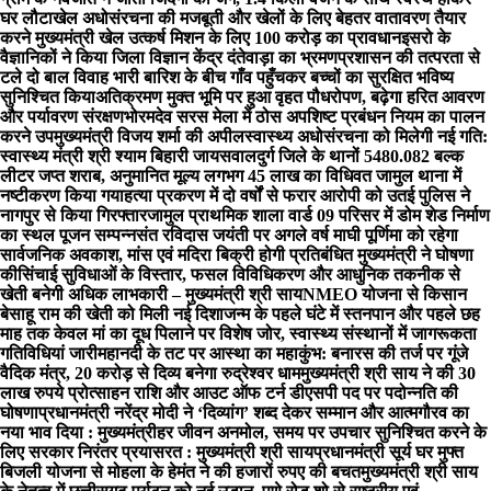
घर लौटा
खेल अधोसंरचना की मजबूती और खेलों के लिए बेहतर वातावरण तैयार
करने मुख्यमंत्री खेल उत्कर्ष मिशन के लिए 100 करोड़ का प्रावधान
इसरो के
वैज्ञानिकों ने किया जिला विज्ञान केंद्र दंतेवाड़ा का भ्रमण
प्रशासन की तत्परता से
टले दो बाल विवाह भारी बारिश के बीच गाँव पहुँचकर बच्चों का सुरक्षित भविष्य
सुनिश्चित किया
अतिक्रमण मुक्त भूमि पर हुआ वृहत पौधरोपण, बढ़ेगा हरित आवरण
और पर्यावरण संरक्षण
भोरमदेव सरस मेला में ठोस अपशिष्ट प्रबंधन नियम का पालन
करने उपमुख्यमंत्री विजय शर्मा की अपील
स्वास्थ्य अधोसंरचना को मिलेगी नई गति:
स्वास्थ्य मंत्री श्री श्याम बिहारी जायसवाल
दुर्ग जिले के थानों 5480.082 बल्क
लीटर जप्त शराब, अनुमानित मूल्य लगभग 45 लाख का विधिवत जामुल थाना में
नष्टीकरण किया गया
हत्या प्रकरण में दो वर्षों से फरार आरोपी को उतई पुलिस ने
नागपुर से किया गिरफ्तार
जामुल प्राथमिक शाला वार्ड 09 परिसर में डोम शेड निर्माण
का स्थल पूजन सम्पन्न
संत रविदास जयंती पर अगले वर्ष माघी पूर्णिमा को रहेगा
सार्वजनिक अवकाश, मांस एवं मदिरा बिक्री होगी प्रतिबंधित मुख्यमंत्री ने घोषणा
की
सिंचाई सुविधाओं के विस्तार, फसल विविधिकरण और आधुनिक तकनीक से
खेती बनेगी अधिक लाभकारी – मुख्यमंत्री श्री साय
NMEO योजना से किसान
बेसाहू राम की खेती को मिली नई दिशा
जन्म के पहले घंटे में स्तनपान और पहले छह
माह तक केवल मां का दूध पिलाने पर विशेष जोर, स्वास्थ्य संस्थानों में जागरूकता
गतिविधियां जारी
महानदी के तट पर आस्था का महाकुंभ: बनारस की तर्ज पर गूंजे
वैदिक मंत्र, 20 करोड़ से दिव्य बनेगा रुद्रेश्वर धाम
मुख्यमंत्री श्री साय ने की 30
लाख रुपये प्रोत्साहन राशि और आउट ऑफ टर्न डीएसपी पद पर पदोन्नति की
घोषणा
प्रधानमंत्री नरेंद्र मोदी ने ‘दिव्यांग’ शब्द देकर सम्मान और आत्मगौरव का
नया भाव दिया : मुख्यमंत्री
हर जीवन अनमोल, समय पर उपचार सुनिश्चित करने के
लिए सरकार निरंतर प्रयासरत : मुख्यमंत्री श्री साय
प्रधानमंत्री सूर्य घर मुफ्त
बिजली योजना से मोहला के हेमंत ने की हजारों रुपए की बचत
मुख्यमंत्री श्री साय