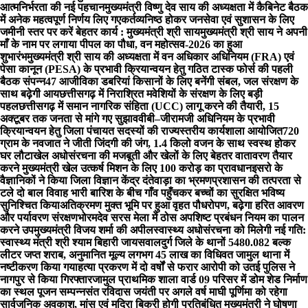
आत्मनिर्भरता की नई पहचान
मुख्यमंत्री विष्णु देव साय की अध्यक्षता में कैबिनेट बैठक
में अनेक महत्वपूर्ण निर्णय लिए गए
कर्तव्यनिष्ठ होकर जनसेवा एवं सुशासन के लिए
जमीनी स्तर पर करें बेहतर कार्य : मुख्यमंत्री श्री साय
मुख्यमंत्री श्री साय ने अपनी
माँ के नाम पर लगाया पीपल का पौधा, वन महोत्सव-2026 का हुआ
शुभारंभ
मुख्यमंत्री श्री साय की अध्यक्षता में वन अधिकार अधिनियम (FRA) एवं
पेसा कानून (PESA) के प्रभावी क्रियान्वयन हेतु गठित टास्क फोर्स की पहली
बैठक संपन्न
47 आजीविका डबरियां किसानों के लिए बनेंगी संबल, जल संरक्षण के
साथ बढ़ेगी आय
छत्तीसगढ़ में निराश्रित मवेशियों के संरक्षण के लिए बड़ी
पहल
छत्तीसगढ़ में समान नागरिक संहिता (UCC) लागू करने की तैयारी, 15
अक्टूबर तक जनता से मांगे गए सुझाव
वीबी–जीरामजी अधिनियम के प्रभावी
क्रियान्वयन हेतु जिला पंचायत सदस्यों की राज्यस्तरीय कार्यशाला आयोजित
720
ग्राम के नवजात ने जीती जिंदगी की जंग, 1.4 किलो वजन के साथ स्वस्थ होकर
घर लौटा
खेल अधोसंरचना की मजबूती और खेलों के लिए बेहतर वातावरण तैयार
करने मुख्यमंत्री खेल उत्कर्ष मिशन के लिए 100 करोड़ का प्रावधान
इसरो के
वैज्ञानिकों ने किया जिला विज्ञान केंद्र दंतेवाड़ा का भ्रमण
प्रशासन की तत्परता से
टले दो बाल विवाह भारी बारिश के बीच गाँव पहुँचकर बच्चों का सुरक्षित भविष्य
सुनिश्चित किया
अतिक्रमण मुक्त भूमि पर हुआ वृहत पौधरोपण, बढ़ेगा हरित आवरण
और पर्यावरण संरक्षण
भोरमदेव सरस मेला में ठोस अपशिष्ट प्रबंधन नियम का पालन
करने उपमुख्यमंत्री विजय शर्मा की अपील
स्वास्थ्य अधोसंरचना को मिलेगी नई गति:
स्वास्थ्य मंत्री श्री श्याम बिहारी जायसवाल
दुर्ग जिले के थानों 5480.082 बल्क
लीटर जप्त शराब, अनुमानित मूल्य लगभग 45 लाख का विधिवत जामुल थाना में
नष्टीकरण किया गया
हत्या प्रकरण में दो वर्षों से फरार आरोपी को उतई पुलिस ने
नागपुर से किया गिरफ्तार
जामुल प्राथमिक शाला वार्ड 09 परिसर में डोम शेड निर्माण
का स्थल पूजन सम्पन्न
संत रविदास जयंती पर अगले वर्ष माघी पूर्णिमा को रहेगा
सार्वजनिक अवकाश, मांस एवं मदिरा बिक्री होगी प्रतिबंधित मुख्यमंत्री ने घोषणा