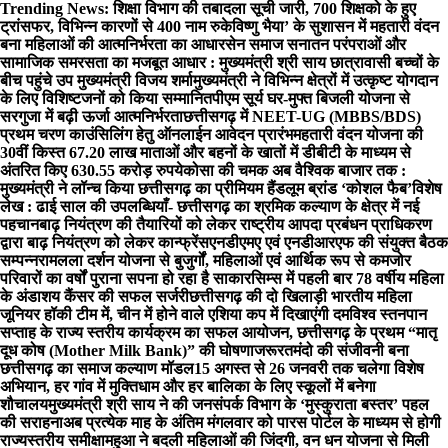
Skip
Trending News:
शिक्षा विभाग की तबादला सूची जारी, 700 शिक्षको के हुए
to
ट्रांसफर, विभिन्न कारणों से 400 नाम रुके
विष्णु भैया’ के सुशासन में महतारी वंदन
content
बना महिलाओं की आत्मनिर्भरता का आधार
सेन समाज सनातन परंपराओं और
सामाजिक समरसता का मजबूत आधार : मुख्यमंत्री श्री साय
छात्रावासी बच्चों के
बीच पहुंचे उप मुख्यमंत्री विजय शर्मा
मुख्यमंत्री ने विभिन्न क्षेत्रों में उत्कृष्ट योगदान
के लिए विशिष्टजनों को किया सम्मानित
पीएम सूर्य घर-मुफ्त बिजली योजना से
सरगुजा में बढ़ी ऊर्जा आत्मनिर्भरता
छत्तीसगढ़ में NEET-UG (MBBS/BDS)
प्रथम चरण काउंसिलिंग हेतु ऑनलाईन आवेदन प्रारंभ
महतारी वंदन योजना की
30वीं किस्त 67.20 लाख माताओं और बहनों के खातों में डीबीटी के माध्यम से
अंतरित किए 630.55 करोड़ रुपये
कोसा की चमक अब वैश्विक बाजार तक :
मुख्यमंत्री ने लॉन्च किया छत्तीसगढ़ का प्रीमियम हैंडलूम ब्रांड ‘कोशल फैब’
विशेष
लेख : ढाई साल की उपलब्धियाँ- छत्तीसगढ़ का श्रमिक कल्याण के क्षेत्र में नई
पहचान
बाढ़ नियंत्रण की तैयारियों को लेकर राष्ट्रीय आपदा प्रबंधन प्राधिकरण
द्वारा बाढ़ नियंत्रण को लेकर कान्फ्रेंस
एनडीएमए एवं एनडीआरएफ की संयुक्त बैठक
सम्पन्न
रामलला दर्शन योजना से बुजुर्गों, महिलाओं एवं आर्थिक रूप से कमजोर
परिवारों का वर्षों पुराना सपना हो रहा है साकार
सिम्स में पहली बार 78 वर्षीय महिला
के अंडाशय कैंसर की सफल सर्जरी
छत्तीसगढ़ की दो खिलाड़ी भारतीय महिला
जूनियर हॉकी टीम में, चीन में होने वाले एशिया कप में दिखाएंगी दम
विश्व स्तनपान
सप्ताह के राज्य स्तरीय कार्यक्रम का सफल आयोजन, छत्तीसगढ़ के प्रथम “मातृ
दूध कोष (Mother Milk Bank)” की घोषणा
जरूरतमंदो की संजीवनी बना
छत्तीसगढ़ का समाज कल्याण मॉडल
15 अगस्त से 26 जनवरी तक चलेगा विशेष
अभियान, हर गांव में मुक्तिधाम और हर बालिका के लिए स्कूलों में बनेगा
शौचालय
मुख्यमंत्री श्री साय ने की जनसंपर्क विभाग के ‘मुस्कुराता बस्तर’ पहल
की सराहना
अब प्रत्येक माह के अंतिम मंगलवार को पारस पोर्टल के माध्यम से होगी
राज्यस्तरीय समीक्षा
महुआ ने बदली महिलाओं की जिंदगी, वन धन योजना से मिली