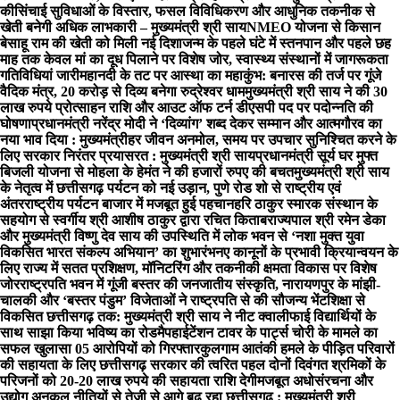
की
सिंचाई सुविधाओं के विस्तार, फसल विविधिकरण और आधुनिक तकनीक से
खेती बनेगी अधिक लाभकारी – मुख्यमंत्री श्री साय
NMEO योजना से किसान
बेसाहू राम की खेती को मिली नई दिशा
जन्म के पहले घंटे में स्तनपान और पहले छह
माह तक केवल मां का दूध पिलाने पर विशेष जोर, स्वास्थ्य संस्थानों में जागरूकता
गतिविधियां जारी
महानदी के तट पर आस्था का महाकुंभ: बनारस की तर्ज पर गूंजे
वैदिक मंत्र, 20 करोड़ से दिव्य बनेगा रुद्रेश्वर धाम
मुख्यमंत्री श्री साय ने की 30
लाख रुपये प्रोत्साहन राशि और आउट ऑफ टर्न डीएसपी पद पर पदोन्नति की
घोषणा
प्रधानमंत्री नरेंद्र मोदी ने ‘दिव्यांग’ शब्द देकर सम्मान और आत्मगौरव का
नया भाव दिया : मुख्यमंत्री
हर जीवन अनमोल, समय पर उपचार सुनिश्चित करने के
लिए सरकार निरंतर प्रयासरत : मुख्यमंत्री श्री साय
प्रधानमंत्री सूर्य घर मुफ्त
बिजली योजना से मोहला के हेमंत ने की हजारों रुपए की बचत
मुख्यमंत्री श्री साय
के नेतृत्व में छत्तीसगढ़ पर्यटन को नई उड़ान, पुणे रोड शो से राष्ट्रीय एवं
अंतरराष्ट्रीय पर्यटन बाजार में मजबूत हुई पहचान
हरि ठाकुर स्मारक संस्थान के
सहयोग से स्वर्गीय श्री आशीष ठाकुर द्वारा रचित किताब
राज्यपाल श्री रमेन डेका
और मुख्यमंत्री विष्णु देव साय की उपस्थिति में लोक भवन से ‘नशा मुक्त युवा
विकसित भारत संकल्प अभियान’ का शुभारंभ
नए कानूनों के प्रभावी क्रियान्वयन के
लिए राज्य में सतत प्रशिक्षण, मॉनिटरिंग और तकनीकी क्षमता विकास पर विशेष
जोर
राष्ट्रपति भवन में गूंजी बस्तर की जनजातीय संस्कृति, नारायणपुर के मांझी-
चालकी और ‘बस्तर पंडुम’ विजेताओं ने राष्ट्रपति से की सौजन्य भेंट
शिक्षा से
विकसित छत्तीसगढ़ तक: मुख्यमंत्री श्री साय ने नीट क्वालीफाई विद्यार्थियों के
साथ साझा किया भविष्य का रोडमैप
हाईटेंशन टावर के पार्ट्स चोरी के मामले का
सफल खुलासा 05 आरोपियों को गिरफ्तार
कुलगाम आतंकी हमले के पीड़ित परिवारों
की सहायता के लिए छत्तीसगढ़ सरकार की त्वरित पहल दोनों दिवंगत श्रमिकों के
परिजनों को 20-20 लाख रुपये की सहायता राशि देगी
मजबूत अधोसंरचना और
उद्योग अनुकूल नीतियों से तेजी से आगे बढ़ रहा छत्तीसगढ़ : मुख्यमंत्री श्री