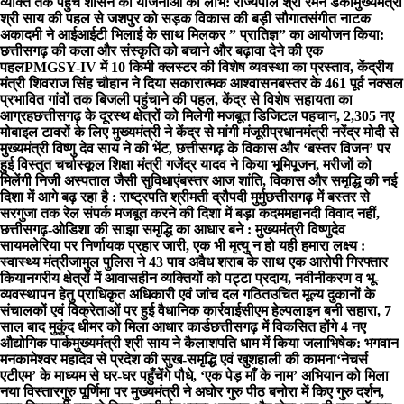
व्यक्ति तक पहुंचे शासन की योजनाओं का लाभ: राज्यपाल श्री रमेन डेका
मुख्यमंत्री
श्री साय की पहल से जशपुर को सड़क विकास की बड़ी सौगात
संगीत नाटक
अकादमी ने आईआईटी भिलाई के साथ मिलकर ” प्रातिज्ञ” का आयोजन किया:
छत्तीसगढ़ की कला और संस्कृति को बचाने और बढ़ावा देने की एक
पहल
PMGSY-IV में 10 किमी क्लस्टर की विशेष व्यवस्था का प्रस्ताव, केंद्रीय
मंत्री शिवराज सिंह चौहान ने दिया सकारात्मक आश्वासन
बस्तर के 461 पूर्व नक्सल
प्रभावित गांवों तक बिजली पहुंचाने की पहल, केंद्र से विशेष सहायता का
आग्रह
छत्तीसगढ़ के दूरस्थ क्षेत्रों को मिलेगी मजबूत डिजिटल पहचान, 2,305 नए
मोबाइल टावरों के लिए मुख्यमंत्री ने केंद्र से मांगी मंजूरी
प्रधानमंत्री नरेंद्र मोदी से
मुख्यमंत्री विष्णु देव साय ने की भेंट, छत्तीसगढ़ के विकास और ‘बस्तर विजन’ पर
हुई विस्तृत चर्चा
स्कूल शिक्षा मंत्री गजेंद्र यादव ने किया भूमिपूजन, मरीजों को
मिलेंगी निजी अस्पताल जैसी सुविधाएं
बस्तर आज शांति, विकास और समृद्धि की नई
दिशा में आगे बढ़ रहा है : राष्ट्रपति श्रीमती द्रौपदी मुर्मु
छत्तीसगढ़ में बस्तर से
सरगुजा तक रेल संपर्क मजबूत करने की दिशा में बड़ा कदम
महानदी विवाद नहीं,
छत्तीसगढ़-ओडिशा की साझा समृद्धि का आधार बने : मुख्यमंत्री विष्णुदेव
साय
मलेरिया पर निर्णायक प्रहार जारी, एक भी मृत्यु न हो यही हमारा लक्ष्य :
स्वास्थ्य मंत्री
जामुल पुलिस ने 43 पाव अवैध शराब के साथ एक आरोपी गिरफ्तार
किया
नगरीय क्षेत्रों में आवासहीन व्यक्तियों को पट्टा प्रदाय, नवीनीकरण व भू-
व्यवस्थापन हेतु प्राधिकृत अधिकारी एवं जांच दल गठित
उचित मूल्य दुकानों के
संचालकों एवं विक्रेताओं पर हुई वैधानिक कार्रवाई
सीएम हेल्पलाइन बनी सहारा, 7
साल बाद मुकुंद धीमर को मिला आधार कार्ड
छत्तीसगढ़ में विकसित होंगे 4 नए
औद्योगिक पार्क
मुख्यमंत्री श्री साय ने कैलाशपति धाम में किया जलाभिषेक: भगवान
मनकामेश्वर महादेव से प्रदेश की सुख-समृद्धि एवं खुशहाली की कामना
‘नेचर्स
एटीएम’ के माध्यम से घर-घर पहुँचेंगे पौधे, ‘एक पेड़ माँ के नाम’ अभियान को मिला
नया विस्तार
गुरु पूर्णिमा पर मुख्यमंत्री ने अघोर गुरु पीठ बनोरा में किए गुरु दर्शन,