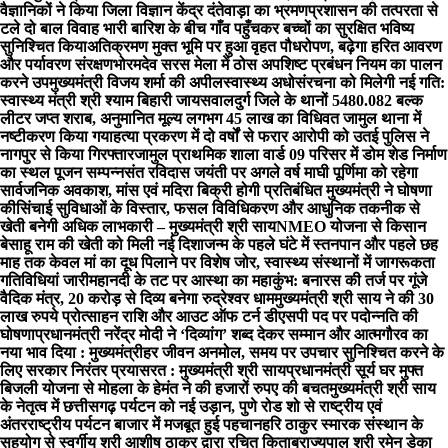
वैज्ञानिकों ने किया जिला विज्ञान केंद्र दंतेवाड़ा का भ्रमण
प्रशासन की तत्परता से
टले दो बाल विवाह भारी बारिश के बीच गाँव पहुँचकर बच्चों का सुरक्षित भविष्य
सुनिश्चित किया
अतिक्रमण मुक्त भूमि पर हुआ वृहत पौधरोपण, बढ़ेगा हरित आवरण
और पर्यावरण संरक्षण
भोरमदेव सरस मेला में ठोस अपशिष्ट प्रबंधन नियम का पालन
करने उपमुख्यमंत्री विजय शर्मा की अपील
स्वास्थ्य अधोसंरचना को मिलेगी नई गति:
स्वास्थ्य मंत्री श्री श्याम बिहारी जायसवाल
दुर्ग जिले के थानों 5480.082 बल्क
लीटर जप्त शराब, अनुमानित मूल्य लगभग 45 लाख का विधिवत जामुल थाना में
नष्टीकरण किया गया
हत्या प्रकरण में दो वर्षों से फरार आरोपी को उतई पुलिस ने
नागपुर से किया गिरफ्तार
जामुल प्राथमिक शाला वार्ड 09 परिसर में डोम शेड निर्माण
का स्थल पूजन सम्पन्न
संत रविदास जयंती पर अगले वर्ष माघी पूर्णिमा को रहेगा
सार्वजनिक अवकाश, मांस एवं मदिरा बिक्री होगी प्रतिबंधित मुख्यमंत्री ने घोषणा
की
सिंचाई सुविधाओं के विस्तार, फसल विविधिकरण और आधुनिक तकनीक से
खेती बनेगी अधिक लाभकारी – मुख्यमंत्री श्री साय
NMEO योजना से किसान
बेसाहू राम की खेती को मिली नई दिशा
जन्म के पहले घंटे में स्तनपान और पहले छह
माह तक केवल मां का दूध पिलाने पर विशेष जोर, स्वास्थ्य संस्थानों में जागरूकता
गतिविधियां जारी
महानदी के तट पर आस्था का महाकुंभ: बनारस की तर्ज पर गूंजे
वैदिक मंत्र, 20 करोड़ से दिव्य बनेगा रुद्रेश्वर धाम
मुख्यमंत्री श्री साय ने की 30
लाख रुपये प्रोत्साहन राशि और आउट ऑफ टर्न डीएसपी पद पर पदोन्नति की
घोषणा
प्रधानमंत्री नरेंद्र मोदी ने ‘दिव्यांग’ शब्द देकर सम्मान और आत्मगौरव का
नया भाव दिया : मुख्यमंत्री
हर जीवन अनमोल, समय पर उपचार सुनिश्चित करने के
लिए सरकार निरंतर प्रयासरत : मुख्यमंत्री श्री साय
प्रधानमंत्री सूर्य घर मुफ्त
बिजली योजना से मोहला के हेमंत ने की हजारों रुपए की बचत
मुख्यमंत्री श्री साय
के नेतृत्व में छत्तीसगढ़ पर्यटन को नई उड़ान, पुणे रोड शो से राष्ट्रीय एवं
अंतरराष्ट्रीय पर्यटन बाजार में मजबूत हुई पहचान
हरि ठाकुर स्मारक संस्थान के
सहयोग से स्वर्गीय श्री आशीष ठाकुर द्वारा रचित किताब
राज्यपाल श्री रमेन डेका