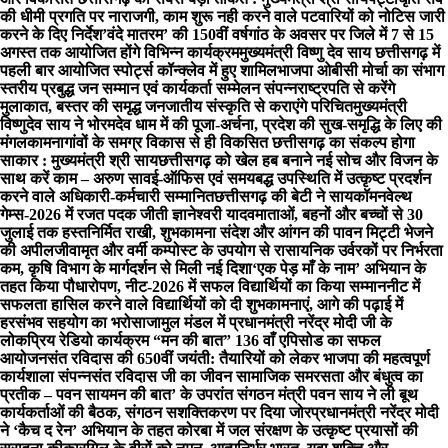
की धीमी प्रगति पर नाराजगी, काम शुरू नही करने वाले पटवारियों को नोटिस जारी
करने के दिए निर्देश
’वंदे मातरम’ की 150वीं वर्षगांठ के अवसर पर जिले में 7 से 15
अगस्त तक आयोजित होंगे विभिन्न कार्यक्रम
मुख्यमंत्री विष्णु देव साय छत्तीसगढ़ में
पहली बार आयोजित स्पोर्ट्स कॉन्क्लेव में हुए शामिल
भाजपा ओबीसी मोर्चा का संभाग
स्तरीय प्रबुद्ध जन सम्मान एवं कार्यकर्ता सम्मेलन संपन्न
राष्ट्रपति से करेंगे
मुलाकात, बस्तर की समृद्ध जनजातीय संस्कृति से कराएंगे परिचित
मुख्यमंत्री
विष्णुदेव साय ने भोरमदेव धाम में की पूजा-अर्चना, प्रदेश की सुख-समृद्धि के लिए की
मंगलकामना
गांवों के समग्र विकास से ही विकसित छत्तीसगढ़ का संकल्प होगा
साकार : मुख्यमंत्री श्री साय
छत्तीसगढ़ को खेल हब बनाने नई सोच और विजन के
साथ करें काम – अरुण साव
ई-ऑफिस एवं समयबद्ध उपस्थिति में उत्कृष्ट प्रदर्शन
करने वाले अधिकारी-कर्मचारी सम्मानित
छत्तीसगढ़ की बेटी ने सायकॉमनवेल्थ
गेम्स-2026 में रजत पदक जीती ज्ञानेश्वरी यादव
माताओं, बहनों और बच्चों से 30
जुलाई तक हस्तनिर्मित राखी, शुभकामना संदेश और आंगन की पावन मिट्टी भेजने
की अपील
जीवामृत और वर्मी कम्पोस्ट के उपयोग से रासायनिक उर्वरकों पर निर्भरता
कम, कृषि विभाग के मार्गदर्शन से मिली नई दिशा
‘एक पेड़ माँ के नाम’ अभियान के
तहत किया पौधारोपण, नीट-2026 में सफल विद्यार्थियों का किया सम्मान
नीट में
सफलता हासिल करने वाले विद्यार्थियों को दी शुभकामनाएं, आगे की पढ़ाई में
हरसंभव सहयोग का भरोसा
जामुल मंडल में प्रधानमंत्री नरेंद्र मोदी जी के
लोकप्रिय रेडियो कार्यक्रम “मन की बात” 136 वाँ एपिसोड का सफल
आयोजन
संत रविदास की 650वीं जयंती: तैयारियों को लेकर भाजपा की महत्वपूर्ण
कार्यशाला संपन्नसंत रविदास जी का जीवन सामाजिक समरसता और बंधुत्व का
प्रतीक – पवन साय
मन की बात’ के उपरांत संगठन मंत्री पवन साय ने ली बूथ
कार्यकर्ताओं की बैठक, संगठन सशक्तिकरण पर दिया जोर
प्रधानमंत्री नरेंद्र मोदी
ने ‘कैच द रेन’ अभियान के तहत कोरबा में जल संरक्षण के उत्कृष्ट प्रयासों की