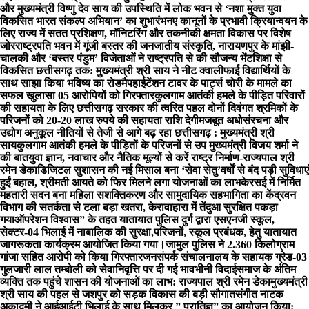
और मुख्यमंत्री विष्णु देव साय की उपस्थिति में लोक भवन से ‘नशा मुक्त युवा
विकसित भारत संकल्प अभियान’ का शुभारंभ
नए कानूनों के प्रभावी क्रियान्वयन के
लिए राज्य में सतत प्रशिक्षण, मॉनिटरिंग और तकनीकी क्षमता विकास पर विशेष
जोर
राष्ट्रपति भवन में गूंजी बस्तर की जनजातीय संस्कृति, नारायणपुर के मांझी-
चालकी और ‘बस्तर पंडुम’ विजेताओं ने राष्ट्रपति से की सौजन्य भेंट
शिक्षा से
विकसित छत्तीसगढ़ तक: मुख्यमंत्री श्री साय ने नीट क्वालीफाई विद्यार्थियों के
साथ साझा किया भविष्य का रोडमैप
हाईटेंशन टावर के पार्ट्स चोरी के मामले का
सफल खुलासा 05 आरोपियों को गिरफ्तार
कुलगाम आतंकी हमले के पीड़ित परिवारों
की सहायता के लिए छत्तीसगढ़ सरकार की त्वरित पहल दोनों दिवंगत श्रमिकों के
परिजनों को 20-20 लाख रुपये की सहायता राशि देगी
मजबूत अधोसंरचना और
उद्योग अनुकूल नीतियों से तेजी से आगे बढ़ रहा छत्तीसगढ़ : मुख्यमंत्री श्री
साय
कुलगाम आतंकी हमले के पीड़ितों के परिजनों से उप मुख्यमंत्री विजय शर्मा ने
की बात
युवा ज्ञान, नवाचार और नैतिक मूल्यों से करें राष्ट्र निर्माण-राज्यपाल श्री
रमेन डेका
​डिजिटल सुशासन की नई मिसाल बना ‘सेवा सेतु’
वर्षों से बंद पड़ी सुविधाएं
हुईं बहाल, श्रीमती आयते को फिर मिलने लगा योजनाओं का लाभ
केरसई में निर्मित
महतारी सदन बना महिला सशक्तिकरण और सामुदायिक सहभागिता का केंद्र
वन
विभाग की सतर्कता से टला बड़ा खतरा, केरावाहारा में तेंदुआ सुरक्षित पकड़ा
गया
ऑपरेशन विश्वास” के तहत यातायात पुलिस दुर्ग द्वारा एसएनजी स्कूल,
सेक्टर-04 भिलाई में नाबालिक की सुरक्षा,परिजनों, स्कूल प्रबंधक, हेतु यातायात
जागरूकता कार्यक्रम आयोजित किया गया।
जामुल पुलिस ने 2.360 किलोग्राम
गांजा सहित आरोपी को किया गिरफ्तार
जनसंपर्क संचालनालय के सहायक ग्रेड-03
गुलजारी लाल तम्बोली को सेवानिवृत्ति पर दी गई भावभीनी विदाई
समाज के अंतिम
व्यक्ति तक पहुंचे शासन की योजनाओं का लाभ: राज्यपाल श्री रमेन डेका
मुख्यमंत्री
श्री साय की पहल से जशपुर को सड़क विकास की बड़ी सौगात
संगीत नाटक
अकादमी ने आईआईटी भिलाई के साथ मिलकर ” प्रातिज्ञ” का आयोजन किया: