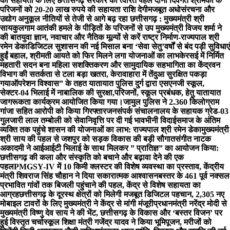
की सहायता के लिए छत्तीसगढ़ सरकार की त्वरित पहल दोनों दिवंगत श्रमिकों के
परिजनों को 20-20 लाख रुपये की सहायता राशि देगी
मजबूत अधोसंरचना और
उद्योग अनुकूल नीतियों से तेजी से आगे बढ़ रहा छत्तीसगढ़ : मुख्यमंत्री श्री
साय
कुलगाम आतंकी हमले के पीड़ितों के परिजनों से उप मुख्यमंत्री विजय शर्मा ने
की बात
युवा ज्ञान, नवाचार और नैतिक मूल्यों से करें राष्ट्र निर्माण-राज्यपाल श्री
रमेन डेका
​डिजिटल सुशासन की नई मिसाल बना ‘सेवा सेतु’
वर्षों से बंद पड़ी सुविधाएं
हुईं बहाल, श्रीमती आयते को फिर मिलने लगा योजनाओं का लाभ
केरसई में निर्मित
महतारी सदन बना महिला सशक्तिकरण और सामुदायिक सहभागिता का केंद्र
वन
विभाग की सतर्कता से टला बड़ा खतरा, केरावाहारा में तेंदुआ सुरक्षित पकड़ा
गया
ऑपरेशन विश्वास” के तहत यातायात पुलिस दुर्ग द्वारा एसएनजी स्कूल,
सेक्टर-04 भिलाई में नाबालिक की सुरक्षा,परिजनों, स्कूल प्रबंधक, हेतु यातायात
जागरूकता कार्यक्रम आयोजित किया गया।
जामुल पुलिस ने 2.360 किलोग्राम
गांजा सहित आरोपी को किया गिरफ्तार
जनसंपर्क संचालनालय के सहायक ग्रेड-03
गुलजारी लाल तम्बोली को सेवानिवृत्ति पर दी गई भावभीनी विदाई
समाज के अंतिम
व्यक्ति तक पहुंचे शासन की योजनाओं का लाभ: राज्यपाल श्री रमेन डेका
मुख्यमंत्री
श्री साय की पहल से जशपुर को सड़क विकास की बड़ी सौगात
संगीत नाटक
अकादमी ने आईआईटी भिलाई के साथ मिलकर ” प्रातिज्ञ” का आयोजन किया:
छत्तीसगढ़ की कला और संस्कृति को बचाने और बढ़ावा देने की एक
पहल
PMGSY-IV में 10 किमी क्लस्टर की विशेष व्यवस्था का प्रस्ताव, केंद्रीय
मंत्री शिवराज सिंह चौहान ने दिया सकारात्मक आश्वासन
बस्तर के 461 पूर्व नक्सल
प्रभावित गांवों तक बिजली पहुंचाने की पहल, केंद्र से विशेष सहायता का
आग्रह
छत्तीसगढ़ के दूरस्थ क्षेत्रों को मिलेगी मजबूत डिजिटल पहचान, 2,305 नए
मोबाइल टावरों के लिए मुख्यमंत्री ने केंद्र से मांगी मंजूरी
प्रधानमंत्री नरेंद्र मोदी से
मुख्यमंत्री विष्णु देव साय ने की भेंट, छत्तीसगढ़ के विकास और ‘बस्तर विजन’ पर
हुई विस्तृत चर्चा
स्कूल शिक्षा मंत्री गजेंद्र यादव ने किया भूमिपूजन, मरीजों को