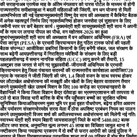
की सराहना
अब प्रत्येक माह के अंतिम मंगलवार को पारस पोर्टल के माध्यम से होगी
राज्यस्तरीय समीक्षा
महुआ ने बदली महिलाओं की जिंदगी, वन धन योजना से मिली
आत्मनिर्भरता की नई पहचान
मुख्यमंत्री विष्णु देव साय की अध्यक्षता में कैबिनेट बैठक
में अनेक महत्वपूर्ण निर्णय लिए गए
कर्तव्यनिष्ठ होकर जनसेवा एवं सुशासन के लिए
जमीनी स्तर पर करें बेहतर कार्य : मुख्यमंत्री श्री साय
मुख्यमंत्री श्री साय ने अपनी
माँ के नाम पर लगाया पीपल का पौधा, वन महोत्सव-2026 का हुआ
शुभारंभ
मुख्यमंत्री श्री साय की अध्यक्षता में वन अधिकार अधिनियम (FRA) एवं
पेसा कानून (PESA) के प्रभावी क्रियान्वयन हेतु गठित टास्क फोर्स की पहली
बैठक संपन्न
47 आजीविका डबरियां किसानों के लिए बनेंगी संबल, जल संरक्षण के
साथ बढ़ेगी आय
छत्तीसगढ़ में निराश्रित मवेशियों के संरक्षण के लिए बड़ी
पहल
छत्तीसगढ़ में समान नागरिक संहिता (UCC) लागू करने की तैयारी, 15
अक्टूबर तक जनता से मांगे गए सुझाव
वीबी–जीरामजी अधिनियम के प्रभावी
क्रियान्वयन हेतु जिला पंचायत सदस्यों की राज्यस्तरीय कार्यशाला आयोजित
720
ग्राम के नवजात ने जीती जिंदगी की जंग, 1.4 किलो वजन के साथ स्वस्थ होकर
घर लौटा
खेल अधोसंरचना की मजबूती और खेलों के लिए बेहतर वातावरण तैयार
करने मुख्यमंत्री खेल उत्कर्ष मिशन के लिए 100 करोड़ का प्रावधान
इसरो के
वैज्ञानिकों ने किया जिला विज्ञान केंद्र दंतेवाड़ा का भ्रमण
प्रशासन की तत्परता से
टले दो बाल विवाह भारी बारिश के बीच गाँव पहुँचकर बच्चों का सुरक्षित भविष्य
सुनिश्चित किया
अतिक्रमण मुक्त भूमि पर हुआ वृहत पौधरोपण, बढ़ेगा हरित आवरण
और पर्यावरण संरक्षण
भोरमदेव सरस मेला में ठोस अपशिष्ट प्रबंधन नियम का पालन
करने उपमुख्यमंत्री विजय शर्मा की अपील
स्वास्थ्य अधोसंरचना को मिलेगी नई गति:
स्वास्थ्य मंत्री श्री श्याम बिहारी जायसवाल
दुर्ग जिले के थानों 5480.082 बल्क
लीटर जप्त शराब, अनुमानित मूल्य लगभग 45 लाख का विधिवत जामुल थाना में
नष्टीकरण किया गया
हत्या प्रकरण में दो वर्षों से फरार आरोपी को उतई पुलिस ने
नागपुर से किया गिरफ्तार
जामुल प्राथमिक शाला वार्ड 09 परिसर में डोम शेड निर्माण