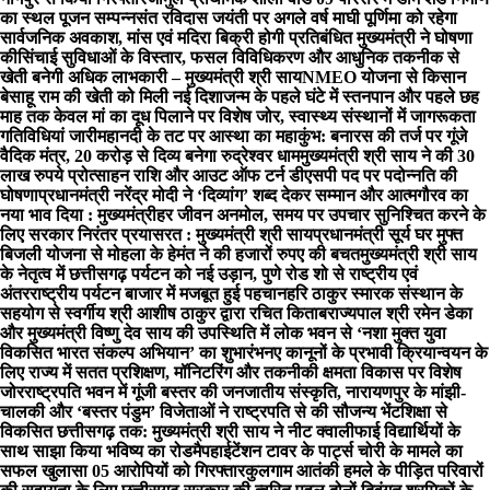
का स्थल पूजन सम्पन्न
संत रविदास जयंती पर अगले वर्ष माघी पूर्णिमा को रहेगा
सार्वजनिक अवकाश, मांस एवं मदिरा बिक्री होगी प्रतिबंधित मुख्यमंत्री ने घोषणा
की
सिंचाई सुविधाओं के विस्तार, फसल विविधिकरण और आधुनिक तकनीक से
खेती बनेगी अधिक लाभकारी – मुख्यमंत्री श्री साय
NMEO योजना से किसान
बेसाहू राम की खेती को मिली नई दिशा
जन्म के पहले घंटे में स्तनपान और पहले छह
माह तक केवल मां का दूध पिलाने पर विशेष जोर, स्वास्थ्य संस्थानों में जागरूकता
गतिविधियां जारी
महानदी के तट पर आस्था का महाकुंभ: बनारस की तर्ज पर गूंजे
वैदिक मंत्र, 20 करोड़ से दिव्य बनेगा रुद्रेश्वर धाम
मुख्यमंत्री श्री साय ने की 30
लाख रुपये प्रोत्साहन राशि और आउट ऑफ टर्न डीएसपी पद पर पदोन्नति की
घोषणा
प्रधानमंत्री नरेंद्र मोदी ने ‘दिव्यांग’ शब्द देकर सम्मान और आत्मगौरव का
नया भाव दिया : मुख्यमंत्री
हर जीवन अनमोल, समय पर उपचार सुनिश्चित करने के
लिए सरकार निरंतर प्रयासरत : मुख्यमंत्री श्री साय
प्रधानमंत्री सूर्य घर मुफ्त
बिजली योजना से मोहला के हेमंत ने की हजारों रुपए की बचत
मुख्यमंत्री श्री साय
के नेतृत्व में छत्तीसगढ़ पर्यटन को नई उड़ान, पुणे रोड शो से राष्ट्रीय एवं
अंतरराष्ट्रीय पर्यटन बाजार में मजबूत हुई पहचान
हरि ठाकुर स्मारक संस्थान के
सहयोग से स्वर्गीय श्री आशीष ठाकुर द्वारा रचित किताब
राज्यपाल श्री रमेन डेका
और मुख्यमंत्री विष्णु देव साय की उपस्थिति में लोक भवन से ‘नशा मुक्त युवा
विकसित भारत संकल्प अभियान’ का शुभारंभ
नए कानूनों के प्रभावी क्रियान्वयन के
लिए राज्य में सतत प्रशिक्षण, मॉनिटरिंग और तकनीकी क्षमता विकास पर विशेष
जोर
राष्ट्रपति भवन में गूंजी बस्तर की जनजातीय संस्कृति, नारायणपुर के मांझी-
चालकी और ‘बस्तर पंडुम’ विजेताओं ने राष्ट्रपति से की सौजन्य भेंट
शिक्षा से
विकसित छत्तीसगढ़ तक: मुख्यमंत्री श्री साय ने नीट क्वालीफाई विद्यार्थियों के
साथ साझा किया भविष्य का रोडमैप
हाईटेंशन टावर के पार्ट्स चोरी के मामले का
सफल खुलासा 05 आरोपियों को गिरफ्तार
कुलगाम आतंकी हमले के पीड़ित परिवारों