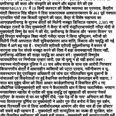
छत्तीसगढ़ की कला और संस्कृति को बचाने और बढ़ावा देने की एक
पहल
PMGSY-IV में 10 किमी क्लस्टर की विशेष व्यवस्था का प्रस्ताव, केंद्रीय
मंत्री शिवराज सिंह चौहान ने दिया सकारात्मक आश्वासन
बस्तर के 461 पूर्व नक्सल
प्रभावित गांवों तक बिजली पहुंचाने की पहल, केंद्र से विशेष सहायता का
आग्रह
छत्तीसगढ़ के दूरस्थ क्षेत्रों को मिलेगी मजबूत डिजिटल पहचान, 2,305 नए
मोबाइल टावरों के लिए मुख्यमंत्री ने केंद्र से मांगी मंजूरी
प्रधानमंत्री नरेंद्र मोदी से
मुख्यमंत्री विष्णु देव साय ने की भेंट, छत्तीसगढ़ के विकास और ‘बस्तर विजन’ पर
हुई विस्तृत चर्चा
स्कूल शिक्षा मंत्री गजेंद्र यादव ने किया भूमिपूजन, मरीजों को
मिलेंगी निजी अस्पताल जैसी सुविधाएं
बस्तर आज शांति, विकास और समृद्धि की नई
दिशा में आगे बढ़ रहा है : राष्ट्रपति श्रीमती द्रौपदी मुर्मु
छत्तीसगढ़ में बस्तर से
सरगुजा तक रेल संपर्क मजबूत करने की दिशा में बड़ा कदम
महानदी विवाद नहीं,
छत्तीसगढ़-ओडिशा की साझा समृद्धि का आधार बने : मुख्यमंत्री विष्णुदेव
साय
मलेरिया पर निर्णायक प्रहार जारी, एक भी मृत्यु न हो यही हमारा लक्ष्य :
स्वास्थ्य मंत्री
जामुल पुलिस ने 43 पाव अवैध शराब के साथ एक आरोपी गिरफ्तार
किया
नगरीय क्षेत्रों में आवासहीन व्यक्तियों को पट्टा प्रदाय, नवीनीकरण व भू-
व्यवस्थापन हेतु प्राधिकृत अधिकारी एवं जांच दल गठित
उचित मूल्य दुकानों के
संचालकों एवं विक्रेताओं पर हुई वैधानिक कार्रवाई
सीएम हेल्पलाइन बनी सहारा, 7
साल बाद मुकुंद धीमर को मिला आधार कार्ड
छत्तीसगढ़ में विकसित होंगे 4 नए
औद्योगिक पार्क
मुख्यमंत्री श्री साय ने कैलाशपति धाम में किया जलाभिषेक: भगवान
मनकामेश्वर महादेव से प्रदेश की सुख-समृद्धि एवं खुशहाली की कामना
‘नेचर्स
एटीएम’ के माध्यम से घर-घर पहुँचेंगे पौधे, ‘एक पेड़ माँ के नाम’ अभियान को मिला
नया विस्तार
गुरु पूर्णिमा पर मुख्यमंत्री ने अघोर गुरु पीठ बनोरा में किए गुरु दर्शन,
बाबा प्रियदर्शी राम से लिया आशीर्वाद
अच्छा आचरण और सेवा भाव ही एक डॉक्टर
की सबसे बड़ी पहचान है – मुख्यमंत्री श्री साय
पुलिस का जज़्बा ही सुरक्षित, शांत
और विकसित छत्तीसगढ़ की सबसे बड़ी ताकत : मुख्यमंत्री श्री साय
पट्टाधृति सर्वे