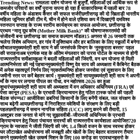
Skip
Trending News:
रामलला दर्शन योजना से बुजुर्गों, महिलाओं एवं आर्थिक रूप से
to
कमजोर परिवारों का वर्षों पुराना सपना हो रहा है साकार
सिम्स में पहली बार 78
content
वर्षीय महिला के अंडाशय कैंसर की सफल सर्जरी
छत्तीसगढ़ की दो खिलाड़ी भारतीय
महिला जूनियर हॉकी टीम में, चीन में होने वाले एशिया कप में दिखाएंगी दम
विश्व
स्तनपान सप्ताह के राज्य स्तरीय कार्यक्रम का सफल आयोजन, छत्तीसगढ़ के
प्रथम “मातृ दूध कोष (Mother Milk Bank)” की घोषणा
जरूरतमंदो की
संजीवनी बना छत्तीसगढ़ का समाज कल्याण मॉडल
15 अगस्त से 26 जनवरी तक
चलेगा विशेष अभियान, हर गांव में मुक्तिधाम और हर बालिका के लिए स्कूलों में बनेगा
शौचालय
मुख्यमंत्री श्री साय ने की जनसंपर्क विभाग के ‘मुस्कुराता बस्तर’ पहल
की सराहना
अब प्रत्येक माह के अंतिम मंगलवार को पारस पोर्टल के माध्यम से होगी
राज्यस्तरीय समीक्षा
महुआ ने बदली महिलाओं की जिंदगी, वन धन योजना से मिली
आत्मनिर्भरता की नई पहचान
मुख्यमंत्री विष्णु देव साय की अध्यक्षता में कैबिनेट बैठक
में अनेक महत्वपूर्ण निर्णय लिए गए
कर्तव्यनिष्ठ होकर जनसेवा एवं सुशासन के लिए
जमीनी स्तर पर करें बेहतर कार्य : मुख्यमंत्री श्री साय
मुख्यमंत्री श्री साय ने अपनी
माँ के नाम पर लगाया पीपल का पौधा, वन महोत्सव-2026 का हुआ
शुभारंभ
मुख्यमंत्री श्री साय की अध्यक्षता में वन अधिकार अधिनियम (FRA) एवं
पेसा कानून (PESA) के प्रभावी क्रियान्वयन हेतु गठित टास्क फोर्स की पहली
बैठक संपन्न
47 आजीविका डबरियां किसानों के लिए बनेंगी संबल, जल संरक्षण के
साथ बढ़ेगी आय
छत्तीसगढ़ में निराश्रित मवेशियों के संरक्षण के लिए बड़ी
पहल
छत्तीसगढ़ में समान नागरिक संहिता (UCC) लागू करने की तैयारी, 15
अक्टूबर तक जनता से मांगे गए सुझाव
वीबी–जीरामजी अधिनियम के प्रभावी
क्रियान्वयन हेतु जिला पंचायत सदस्यों की राज्यस्तरीय कार्यशाला आयोजित
720
ग्राम के नवजात ने जीती जिंदगी की जंग, 1.4 किलो वजन के साथ स्वस्थ होकर
घर लौटा
खेल अधोसंरचना की मजबूती और खेलों के लिए बेहतर वातावरण तैयार
करने मुख्यमंत्री खेल उत्कर्ष मिशन के लिए 100 करोड़ का प्रावधान
इसरो के