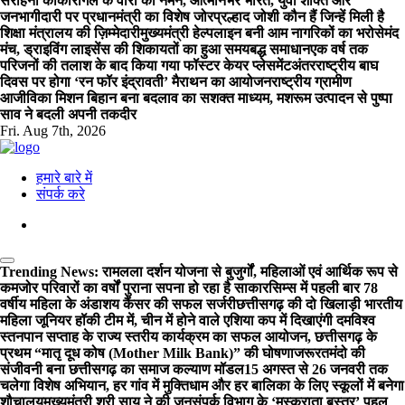
सराहना की
कारगिल के वीरों को नमन, आत्मनिर्भर भारत, युवा शक्ति और
जनभागीदारी पर प्रधानमंत्री का विशेष जोर
प्रल्हाद जोशी कौन हैं जिन्हें मिली है
शिक्षा मंत्रालय की ज़िम्मेदारी
मुख्यमंत्री हेल्पलाइन बनी आम नागरिकों का भरोसेमंद
मंच, ड्राइविंग लाइसेंस की शिकायतों का हुआ समयबद्ध समाधान
एक वर्ष तक
परिजनों की तलाश के बाद किया गया फॉस्टर केयर प्लेसमेंट
अंतरराष्ट्रीय बाघ
दिवस पर होगा ‘रन फॉर इंद्रावती’ मैराथन का आयोजन
राष्ट्रीय ग्रामीण
आजीविका मिशन बिहान बना बदलाव का सशक्त माध्यम, मशरूम उत्पादन से पुष्पा
साव ने बदली अपनी तकदीर
Fri. Aug 7th, 2026
हमारे बारे में
संपर्क करे
Trending News:
रामलला दर्शन योजना से बुजुर्गों, महिलाओं एवं आर्थिक रूप से
कमजोर परिवारों का वर्षों पुराना सपना हो रहा है साकार
सिम्स में पहली बार 78
वर्षीय महिला के अंडाशय कैंसर की सफल सर्जरी
छत्तीसगढ़ की दो खिलाड़ी भारतीय
महिला जूनियर हॉकी टीम में, चीन में होने वाले एशिया कप में दिखाएंगी दम
विश्व
स्तनपान सप्ताह के राज्य स्तरीय कार्यक्रम का सफल आयोजन, छत्तीसगढ़ के
प्रथम “मातृ दूध कोष (Mother Milk Bank)” की घोषणा
जरूरतमंदो की
संजीवनी बना छत्तीसगढ़ का समाज कल्याण मॉडल
15 अगस्त से 26 जनवरी तक
चलेगा विशेष अभियान, हर गांव में मुक्तिधाम और हर बालिका के लिए स्कूलों में बनेगा
शौचालय
मुख्यमंत्री श्री साय ने की जनसंपर्क विभाग के ‘मुस्कुराता बस्तर’ पहल