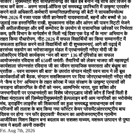
साकार : मुख्यमंत्री श्री साय
छत्तीसगढ़ को खेल हब बनाने नई सोच और विजन के
साथ करें काम – अरुण साव
ई-ऑफिस एवं समयबद्ध उपस्थिति में उत्कृष्ट प्रदर्शन
करने वाले अधिकारी-कर्मचारी सम्मानित
छत्तीसगढ़ की बेटी ने सायकॉमनवेल्थ
गेम्स-2026 में रजत पदक जीती ज्ञानेश्वरी यादव
माताओं, बहनों और बच्चों से 30
जुलाई तक हस्तनिर्मित राखी, शुभकामना संदेश और आंगन की पावन मिट्टी भेजने
की अपील
जीवामृत और वर्मी कम्पोस्ट के उपयोग से रासायनिक उर्वरकों पर निर्भरता
कम, कृषि विभाग के मार्गदर्शन से मिली नई दिशा
‘एक पेड़ माँ के नाम’ अभियान के
तहत किया पौधारोपण, नीट-2026 में सफल विद्यार्थियों का किया सम्मान
नीट में
सफलता हासिल करने वाले विद्यार्थियों को दी शुभकामनाएं, आगे की पढ़ाई में
हरसंभव सहयोग का भरोसा
जामुल मंडल में प्रधानमंत्री नरेंद्र मोदी जी के
लोकप्रिय रेडियो कार्यक्रम “मन की बात” 136 वाँ एपिसोड का सफल
आयोजन
संत रविदास की 650वीं जयंती: तैयारियों को लेकर भाजपा की महत्वपूर्ण
कार्यशाला संपन्नसंत रविदास जी का जीवन सामाजिक समरसता और बंधुत्व का
प्रतीक – पवन साय
मन की बात’ के उपरांत संगठन मंत्री पवन साय ने ली बूथ
कार्यकर्ताओं की बैठक, संगठन सशक्तिकरण पर दिया जोर
प्रधानमंत्री नरेंद्र मोदी
ने ‘कैच द रेन’ अभियान के तहत कोरबा में जल संरक्षण के उत्कृष्ट प्रयासों की
सराहना की
कारगिल के वीरों को नमन, आत्मनिर्भर भारत, युवा शक्ति और
जनभागीदारी पर प्रधानमंत्री का विशेष जोर
प्रल्हाद जोशी कौन हैं जिन्हें मिली है
शिक्षा मंत्रालय की ज़िम्मेदारी
मुख्यमंत्री हेल्पलाइन बनी आम नागरिकों का भरोसेमंद
मंच, ड्राइविंग लाइसेंस की शिकायतों का हुआ समयबद्ध समाधान
एक वर्ष तक
परिजनों की तलाश के बाद किया गया फॉस्टर केयर प्लेसमेंट
अंतरराष्ट्रीय बाघ
दिवस पर होगा ‘रन फॉर इंद्रावती’ मैराथन का आयोजन
राष्ट्रीय ग्रामीण
आजीविका मिशन बिहान बना बदलाव का सशक्त माध्यम, मशरूम उत्पादन से पुष्पा
साव ने बदली अपनी तकदीर
Fri. Aug 7th, 2026