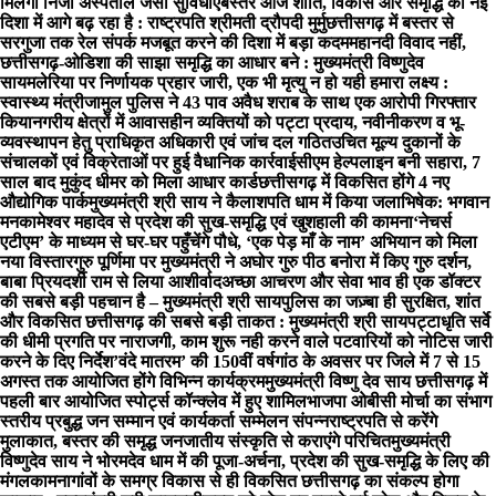
मिलेंगी निजी अस्पताल जैसी सुविधाएं
बस्तर आज शांति, विकास और समृद्धि की नई
दिशा में आगे बढ़ रहा है : राष्ट्रपति श्रीमती द्रौपदी मुर्मु
छत्तीसगढ़ में बस्तर से
सरगुजा तक रेल संपर्क मजबूत करने की दिशा में बड़ा कदम
महानदी विवाद नहीं,
छत्तीसगढ़-ओडिशा की साझा समृद्धि का आधार बने : मुख्यमंत्री विष्णुदेव
साय
मलेरिया पर निर्णायक प्रहार जारी, एक भी मृत्यु न हो यही हमारा लक्ष्य :
स्वास्थ्य मंत्री
जामुल पुलिस ने 43 पाव अवैध शराब के साथ एक आरोपी गिरफ्तार
किया
नगरीय क्षेत्रों में आवासहीन व्यक्तियों को पट्टा प्रदाय, नवीनीकरण व भू-
व्यवस्थापन हेतु प्राधिकृत अधिकारी एवं जांच दल गठित
उचित मूल्य दुकानों के
संचालकों एवं विक्रेताओं पर हुई वैधानिक कार्रवाई
सीएम हेल्पलाइन बनी सहारा, 7
साल बाद मुकुंद धीमर को मिला आधार कार्ड
छत्तीसगढ़ में विकसित होंगे 4 नए
औद्योगिक पार्क
मुख्यमंत्री श्री साय ने कैलाशपति धाम में किया जलाभिषेक: भगवान
मनकामेश्वर महादेव से प्रदेश की सुख-समृद्धि एवं खुशहाली की कामना
‘नेचर्स
एटीएम’ के माध्यम से घर-घर पहुँचेंगे पौधे, ‘एक पेड़ माँ के नाम’ अभियान को मिला
नया विस्तार
गुरु पूर्णिमा पर मुख्यमंत्री ने अघोर गुरु पीठ बनोरा में किए गुरु दर्शन,
बाबा प्रियदर्शी राम से लिया आशीर्वाद
अच्छा आचरण और सेवा भाव ही एक डॉक्टर
की सबसे बड़ी पहचान है – मुख्यमंत्री श्री साय
पुलिस का जज़्बा ही सुरक्षित, शांत
और विकसित छत्तीसगढ़ की सबसे बड़ी ताकत : मुख्यमंत्री श्री साय
पट्टाधृति सर्वे
की धीमी प्रगति पर नाराजगी, काम शुरू नही करने वाले पटवारियों को नोटिस जारी
करने के दिए निर्देश
’वंदे मातरम’ की 150वीं वर्षगांठ के अवसर पर जिले में 7 से 15
अगस्त तक आयोजित होंगे विभिन्न कार्यक्रम
मुख्यमंत्री विष्णु देव साय छत्तीसगढ़ में
पहली बार आयोजित स्पोर्ट्स कॉन्क्लेव में हुए शामिल
भाजपा ओबीसी मोर्चा का संभाग
स्तरीय प्रबुद्ध जन सम्मान एवं कार्यकर्ता सम्मेलन संपन्न
राष्ट्रपति से करेंगे
मुलाकात, बस्तर की समृद्ध जनजातीय संस्कृति से कराएंगे परिचित
मुख्यमंत्री
विष्णुदेव साय ने भोरमदेव धाम में की पूजा-अर्चना, प्रदेश की सुख-समृद्धि के लिए की
मंगलकामना
गांवों के समग्र विकास से ही विकसित छत्तीसगढ़ का संकल्प होगा