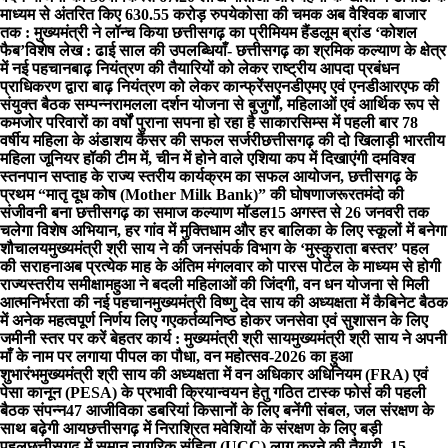
माध्यम से अंतरित किए 630.55 करोड़ रुपये
कोसा की चमक अब वैश्विक बाजार
तक : मुख्यमंत्री ने लॉन्च किया छत्तीसगढ़ का प्रीमियम हैंडलूम ब्रांड ‘कोशल
फैब’
विशेष लेख : ढाई साल की उपलब्धियाँ- छत्तीसगढ़ का श्रमिक कल्याण के क्षेत्र
में नई पहचान
बाढ़ नियंत्रण की तैयारियों को लेकर राष्ट्रीय आपदा प्रबंधन
प्राधिकरण द्वारा बाढ़ नियंत्रण को लेकर कान्फ्रेंस
एनडीएमए एवं एनडीआरएफ की
संयुक्त बैठक सम्पन्न
रामलला दर्शन योजना से बुजुर्गों, महिलाओं एवं आर्थिक रूप से
कमजोर परिवारों का वर्षों पुराना सपना हो रहा है साकार
सिम्स में पहली बार 78
वर्षीय महिला के अंडाशय कैंसर की सफल सर्जरी
छत्तीसगढ़ की दो खिलाड़ी भारतीय
महिला जूनियर हॉकी टीम में, चीन में होने वाले एशिया कप में दिखाएंगी दम
विश्व
स्तनपान सप्ताह के राज्य स्तरीय कार्यक्रम का सफल आयोजन, छत्तीसगढ़ के
प्रथम “मातृ दूध कोष (Mother Milk Bank)” की घोषणा
जरूरतमंदो की
संजीवनी बना छत्तीसगढ़ का समाज कल्याण मॉडल
15 अगस्त से 26 जनवरी तक
चलेगा विशेष अभियान, हर गांव में मुक्तिधाम और हर बालिका के लिए स्कूलों में बनेगा
शौचालय
मुख्यमंत्री श्री साय ने की जनसंपर्क विभाग के ‘मुस्कुराता बस्तर’ पहल
की सराहना
अब प्रत्येक माह के अंतिम मंगलवार को पारस पोर्टल के माध्यम से होगी
राज्यस्तरीय समीक्षा
महुआ ने बदली महिलाओं की जिंदगी, वन धन योजना से मिली
आत्मनिर्भरता की नई पहचान
मुख्यमंत्री विष्णु देव साय की अध्यक्षता में कैबिनेट बैठक
में अनेक महत्वपूर्ण निर्णय लिए गए
कर्तव्यनिष्ठ होकर जनसेवा एवं सुशासन के लिए
जमीनी स्तर पर करें बेहतर कार्य : मुख्यमंत्री श्री साय
मुख्यमंत्री श्री साय ने अपनी
माँ के नाम पर लगाया पीपल का पौधा, वन महोत्सव-2026 का हुआ
शुभारंभ
मुख्यमंत्री श्री साय की अध्यक्षता में वन अधिकार अधिनियम (FRA) एवं
पेसा कानून (PESA) के प्रभावी क्रियान्वयन हेतु गठित टास्क फोर्स की पहली
बैठक संपन्न
47 आजीविका डबरियां किसानों के लिए बनेंगी संबल, जल संरक्षण के
साथ बढ़ेगी आय
छत्तीसगढ़ में निराश्रित मवेशियों के संरक्षण के लिए बड़ी
पहल
छत्तीसगढ़ में समान नागरिक संहिता (UCC) लागू करने की तैयारी, 15