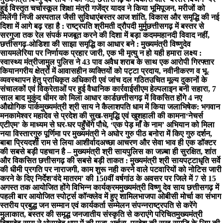
हुई विस्तृत चर्चा
स्कूल शिक्षा मंत्री गजेंद्र यादव ने किया भूमिपूजन, मरीजों को
मिलेंगी निजी अस्पताल जैसी सुविधाएं
बस्तर आज शांति, विकास और समृद्धि की नई
दिशा में आगे बढ़ रहा है : राष्ट्रपति श्रीमती द्रौपदी मुर्मु
छत्तीसगढ़ में बस्तर से
सरगुजा तक रेल संपर्क मजबूत करने की दिशा में बड़ा कदम
महानदी विवाद नहीं,
छत्तीसगढ़-ओडिशा की साझा समृद्धि का आधार बने : मुख्यमंत्री विष्णुदेव
साय
मलेरिया पर निर्णायक प्रहार जारी, एक भी मृत्यु न हो यही हमारा लक्ष्य :
स्वास्थ्य मंत्री
जामुल पुलिस ने 43 पाव अवैध शराब के साथ एक आरोपी गिरफ्तार
किया
नगरीय क्षेत्रों में आवासहीन व्यक्तियों को पट्टा प्रदाय, नवीनीकरण व भू-
व्यवस्थापन हेतु प्राधिकृत अधिकारी एवं जांच दल गठित
उचित मूल्य दुकानों के
संचालकों एवं विक्रेताओं पर हुई वैधानिक कार्रवाई
सीएम हेल्पलाइन बनी सहारा, 7
साल बाद मुकुंद धीमर को मिला आधार कार्ड
छत्तीसगढ़ में विकसित होंगे 4 नए
औद्योगिक पार्क
मुख्यमंत्री श्री साय ने कैलाशपति धाम में किया जलाभिषेक: भगवान
मनकामेश्वर महादेव से प्रदेश की सुख-समृद्धि एवं खुशहाली की कामना
‘नेचर्स
एटीएम’ के माध्यम से घर-घर पहुँचेंगे पौधे, ‘एक पेड़ माँ के नाम’ अभियान को मिला
नया विस्तार
गुरु पूर्णिमा पर मुख्यमंत्री ने अघोर गुरु पीठ बनोरा में किए गुरु दर्शन,
बाबा प्रियदर्शी राम से लिया आशीर्वाद
अच्छा आचरण और सेवा भाव ही एक डॉक्टर
की सबसे बड़ी पहचान है – मुख्यमंत्री श्री साय
पुलिस का जज़्बा ही सुरक्षित, शांत
और विकसित छत्तीसगढ़ की सबसे बड़ी ताकत : मुख्यमंत्री श्री साय
पट्टाधृति सर्वे
की धीमी प्रगति पर नाराजगी, काम शुरू नही करने वाले पटवारियों को नोटिस जारी
करने के दिए निर्देश
’वंदे मातरम’ की 150वीं वर्षगांठ के अवसर पर जिले में 7 से 15
अगस्त तक आयोजित होंगे विभिन्न कार्यक्रम
मुख्यमंत्री विष्णु देव साय छत्तीसगढ़ में
पहली बार आयोजित स्पोर्ट्स कॉन्क्लेव में हुए शामिल
भाजपा ओबीसी मोर्चा का संभाग
स्तरीय प्रबुद्ध जन सम्मान एवं कार्यकर्ता सम्मेलन संपन्न
राष्ट्रपति से करेंगे
मुलाकात, बस्तर की समृद्ध जनजातीय संस्कृति से कराएंगे परिचित
मुख्यमंत्री