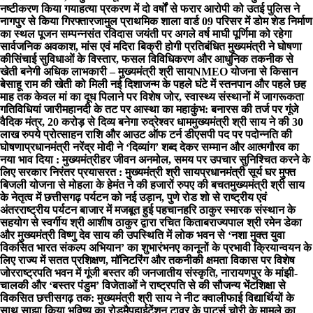
नष्टीकरण किया गया
हत्या प्रकरण में दो वर्षों से फरार आरोपी को उतई पुलिस ने
नागपुर से किया गिरफ्तार
जामुल प्राथमिक शाला वार्ड 09 परिसर में डोम शेड निर्माण
का स्थल पूजन सम्पन्न
संत रविदास जयंती पर अगले वर्ष माघी पूर्णिमा को रहेगा
सार्वजनिक अवकाश, मांस एवं मदिरा बिक्री होगी प्रतिबंधित मुख्यमंत्री ने घोषणा
की
सिंचाई सुविधाओं के विस्तार, फसल विविधिकरण और आधुनिक तकनीक से
खेती बनेगी अधिक लाभकारी – मुख्यमंत्री श्री साय
NMEO योजना से किसान
बेसाहू राम की खेती को मिली नई दिशा
जन्म के पहले घंटे में स्तनपान और पहले छह
माह तक केवल मां का दूध पिलाने पर विशेष जोर, स्वास्थ्य संस्थानों में जागरूकता
गतिविधियां जारी
महानदी के तट पर आस्था का महाकुंभ: बनारस की तर्ज पर गूंजे
वैदिक मंत्र, 20 करोड़ से दिव्य बनेगा रुद्रेश्वर धाम
मुख्यमंत्री श्री साय ने की 30
लाख रुपये प्रोत्साहन राशि और आउट ऑफ टर्न डीएसपी पद पर पदोन्नति की
घोषणा
प्रधानमंत्री नरेंद्र मोदी ने ‘दिव्यांग’ शब्द देकर सम्मान और आत्मगौरव का
नया भाव दिया : मुख्यमंत्री
हर जीवन अनमोल, समय पर उपचार सुनिश्चित करने के
लिए सरकार निरंतर प्रयासरत : मुख्यमंत्री श्री साय
प्रधानमंत्री सूर्य घर मुफ्त
बिजली योजना से मोहला के हेमंत ने की हजारों रुपए की बचत
मुख्यमंत्री श्री साय
के नेतृत्व में छत्तीसगढ़ पर्यटन को नई उड़ान, पुणे रोड शो से राष्ट्रीय एवं
अंतरराष्ट्रीय पर्यटन बाजार में मजबूत हुई पहचान
हरि ठाकुर स्मारक संस्थान के
सहयोग से स्वर्गीय श्री आशीष ठाकुर द्वारा रचित किताब
राज्यपाल श्री रमेन डेका
और मुख्यमंत्री विष्णु देव साय की उपस्थिति में लोक भवन से ‘नशा मुक्त युवा
विकसित भारत संकल्प अभियान’ का शुभारंभ
नए कानूनों के प्रभावी क्रियान्वयन के
लिए राज्य में सतत प्रशिक्षण, मॉनिटरिंग और तकनीकी क्षमता विकास पर विशेष
जोर
राष्ट्रपति भवन में गूंजी बस्तर की जनजातीय संस्कृति, नारायणपुर के मांझी-
चालकी और ‘बस्तर पंडुम’ विजेताओं ने राष्ट्रपति से की सौजन्य भेंट
शिक्षा से
विकसित छत्तीसगढ़ तक: मुख्यमंत्री श्री साय ने नीट क्वालीफाई विद्यार्थियों के
साथ साझा किया भविष्य का रोडमैप
हाईटेंशन टावर के पार्ट्स चोरी के मामले का