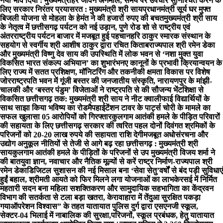
नया भाव दिया : मुख्यमंत्री
हर जीवन अनमोल, समय पर उपचार सुनिश्चित करने के
लिए सरकार निरंतर प्रयासरत : मुख्यमंत्री श्री साय
प्रधानमंत्री सूर्य घर मुफ्त
बिजली योजना से मोहला के हेमंत ने की हजारों रुपए की बचत
मुख्यमंत्री श्री साय
के नेतृत्व में छत्तीसगढ़ पर्यटन को नई उड़ान, पुणे रोड शो से राष्ट्रीय एवं
अंतरराष्ट्रीय पर्यटन बाजार में मजबूत हुई पहचान
हरि ठाकुर स्मारक संस्थान के
सहयोग से स्वर्गीय श्री आशीष ठाकुर द्वारा रचित किताब
राज्यपाल श्री रमेन डेका
और मुख्यमंत्री विष्णु देव साय की उपस्थिति में लोक भवन से ‘नशा मुक्त युवा
विकसित भारत संकल्प अभियान’ का शुभारंभ
नए कानूनों के प्रभावी क्रियान्वयन के
लिए राज्य में सतत प्रशिक्षण, मॉनिटरिंग और तकनीकी क्षमता विकास पर विशेष
जोर
राष्ट्रपति भवन में गूंजी बस्तर की जनजातीय संस्कृति, नारायणपुर के मांझी-
चालकी और ‘बस्तर पंडुम’ विजेताओं ने राष्ट्रपति से की सौजन्य भेंट
शिक्षा से
विकसित छत्तीसगढ़ तक: मुख्यमंत्री श्री साय ने नीट क्वालीफाई विद्यार्थियों के
साथ साझा किया भविष्य का रोडमैप
हाईटेंशन टावर के पार्ट्स चोरी के मामले का
सफल खुलासा 05 आरोपियों को गिरफ्तार
कुलगाम आतंकी हमले के पीड़ित परिवारों
की सहायता के लिए छत्तीसगढ़ सरकार की त्वरित पहल दोनों दिवंगत श्रमिकों के
परिजनों को 20-20 लाख रुपये की सहायता राशि देगी
मजबूत अधोसंरचना और
उद्योग अनुकूल नीतियों से तेजी से आगे बढ़ रहा छत्तीसगढ़ : मुख्यमंत्री श्री
साय
कुलगाम आतंकी हमले के पीड़ितों के परिजनों से उप मुख्यमंत्री विजय शर्मा ने
की बात
युवा ज्ञान, नवाचार और नैतिक मूल्यों से करें राष्ट्र निर्माण-राज्यपाल श्री
रमेन डेका
​डिजिटल सुशासन की नई मिसाल बना ‘सेवा सेतु’
वर्षों से बंद पड़ी सुविधाएं
हुईं बहाल, श्रीमती आयते को फिर मिलने लगा योजनाओं का लाभ
केरसई में निर्मित
महतारी सदन बना महिला सशक्तिकरण और सामुदायिक सहभागिता का केंद्र
वन
विभाग की सतर्कता से टला बड़ा खतरा, केरावाहारा में तेंदुआ सुरक्षित पकड़ा
गया
ऑपरेशन विश्वास” के तहत यातायात पुलिस दुर्ग द्वारा एसएनजी स्कूल,
सेक्टर-04 भिलाई में नाबालिक की सुरक्षा,परिजनों, स्कूल प्रबंधक, हेतु यातायात