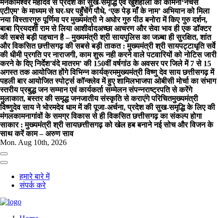
मनकामेश्वर महादेव से प्रदेश की सुख-समृद्धि एवं खुशहाली की कामना
‘नेचर्स
एटीएम’ के माध्यम से घर-घर पहुँचेंगे पौधे, ‘एक पेड़ माँ के नाम’ अभियान को मिला
नया विस्तार
गुरु पूर्णिमा पर मुख्यमंत्री ने अघोर गुरु पीठ बनोरा में किए गुरु दर्शन,
बाबा प्रियदर्शी राम से लिया आशीर्वाद
अच्छा आचरण और सेवा भाव ही एक डॉक्टर
की सबसे बड़ी पहचान है – मुख्यमंत्री श्री साय
पुलिस का जज़्बा ही सुरक्षित, शांत
और विकसित छत्तीसगढ़ की सबसे बड़ी ताकत : मुख्यमंत्री श्री साय
पट्टाधृति सर्वे
की धीमी प्रगति पर नाराजगी, काम शुरू नही करने वाले पटवारियों को नोटिस जारी
करने के दिए निर्देश
’वंदे मातरम’ की 150वीं वर्षगांठ के अवसर पर जिले में 7 से 15
अगस्त तक आयोजित होंगे विभिन्न कार्यक्रम
मुख्यमंत्री विष्णु देव साय छत्तीसगढ़ में
पहली बार आयोजित स्पोर्ट्स कॉन्क्लेव में हुए शामिल
भाजपा ओबीसी मोर्चा का संभाग
स्तरीय प्रबुद्ध जन सम्मान एवं कार्यकर्ता सम्मेलन संपन्न
राष्ट्रपति से करेंगे
मुलाकात, बस्तर की समृद्ध जनजातीय संस्कृति से कराएंगे परिचित
मुख्यमंत्री
विष्णुदेव साय ने भोरमदेव धाम में की पूजा-अर्चना, प्रदेश की सुख-समृद्धि के लिए की
मंगलकामना
गांवों के समग्र विकास से ही विकसित छत्तीसगढ़ का संकल्प होगा
साकार : मुख्यमंत्री श्री साय
छत्तीसगढ़ को खेल हब बनाने नई सोच और विजन के
साथ करें काम – अरुण साव
Mon. Aug 10th, 2026
हमारे बारे में
संपर्क करे