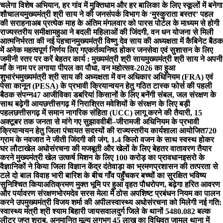
चलेगा विशेष अभियान, हर गांव में मुक्तिधाम और हर बालिका के लिए स्कूलों में बनेगा
शौचालय
मुख्यमंत्री श्री साय ने की जनसंपर्क विभाग के ‘मुस्कुराता बस्तर’ पहल
की सराहना
अब प्रत्येक माह के अंतिम मंगलवार को पारस पोर्टल के माध्यम से होगी
राज्यस्तरीय समीक्षा
महुआ ने बदली महिलाओं की जिंदगी, वन धन योजना से मिली
आत्मनिर्भरता की नई पहचान
मुख्यमंत्री विष्णु देव साय की अध्यक्षता में कैबिनेट बैठक
में अनेक महत्वपूर्ण निर्णय लिए गए
कर्तव्यनिष्ठ होकर जनसेवा एवं सुशासन के लिए
जमीनी स्तर पर करें बेहतर कार्य : मुख्यमंत्री श्री साय
मुख्यमंत्री श्री साय ने अपनी
माँ के नाम पर लगाया पीपल का पौधा, वन महोत्सव-2026 का हुआ
शुभारंभ
मुख्यमंत्री श्री साय की अध्यक्षता में वन अधिकार अधिनियम (FRA) एवं
पेसा कानून (PESA) के प्रभावी क्रियान्वयन हेतु गठित टास्क फोर्स की पहली
बैठक संपन्न
47 आजीविका डबरियां किसानों के लिए बनेंगी संबल, जल संरक्षण के
साथ बढ़ेगी आय
छत्तीसगढ़ में निराश्रित मवेशियों के संरक्षण के लिए बड़ी
पहल
छत्तीसगढ़ में समान नागरिक संहिता (UCC) लागू करने की तैयारी, 15
अक्टूबर तक जनता से मांगे गए सुझाव
वीबी–जीरामजी अधिनियम के प्रभावी
क्रियान्वयन हेतु जिला पंचायत सदस्यों की राज्यस्तरीय कार्यशाला आयोजित
720
ग्राम के नवजात ने जीती जिंदगी की जंग, 1.4 किलो वजन के साथ स्वस्थ होकर
घर लौटा
खेल अधोसंरचना की मजबूती और खेलों के लिए बेहतर वातावरण तैयार
करने मुख्यमंत्री खेल उत्कर्ष मिशन के लिए 100 करोड़ का प्रावधान
इसरो के
वैज्ञानिकों ने किया जिला विज्ञान केंद्र दंतेवाड़ा का भ्रमण
प्रशासन की तत्परता से
टले दो बाल विवाह भारी बारिश के बीच गाँव पहुँचकर बच्चों का सुरक्षित भविष्य
सुनिश्चित किया
अतिक्रमण मुक्त भूमि पर हुआ वृहत पौधरोपण, बढ़ेगा हरित आवरण
और पर्यावरण संरक्षण
भोरमदेव सरस मेला में ठोस अपशिष्ट प्रबंधन नियम का पालन
करने उपमुख्यमंत्री विजय शर्मा की अपील
स्वास्थ्य अधोसंरचना को मिलेगी नई गति:
स्वास्थ्य मंत्री श्री श्याम बिहारी जायसवाल
दुर्ग जिले के थानों 5480.082 बल्क
लीटर जप्त शराब, अनुमानित मूल्य लगभग 45 लाख का विधिवत जामुल थाना में