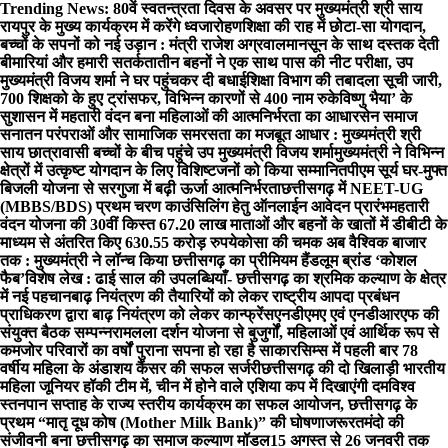
Skip
Trending News:
80वें स्वतन्त्रता दिवस के अवसर पर मुख्यमंत्री श्री साय
to
रायपुर के मुख्य कार्यक्रम में करेंगे ध्वजारोहण
शिक्षा की राह में छोटा-सा योगदान,
content
बच्चों के सपनों को नई उड़ान : मंत्री राजेश अग्रवाल
मानसून के साथ दस्तक देती
बीमारियां और हमारी सतर्कता
तीन बहनों ने एक साथ पास की नीट परीक्षा, उप
मुख्यमंत्री विजय शर्मा ने घर पहुंचकर दी बधाई
शिक्षा विभाग की तबादला सूची जारी,
700 शिक्षको के हुए ट्रांसफर, विभिन्न कारणों से 400 नाम रुके
विष्णु भैया’ के
सुशासन में महतारी वंदन बना महिलाओं की आत्मनिर्भरता का आधार
सेन समाज
सनातन परंपराओं और सामाजिक समरसता का मजबूत आधार : मुख्यमंत्री श्री
साय
छात्रावासी बच्चों के बीच पहुंचे उप मुख्यमंत्री विजय शर्मा
मुख्यमंत्री ने विभिन्न
क्षेत्रों में उत्कृष्ट योगदान के लिए विशिष्टजनों को किया सम्मानित
पीएम सूर्य घर-मुफ्त
बिजली योजना से सरगुजा में बढ़ी ऊर्जा आत्मनिर्भरता
छत्तीसगढ़ में NEET-UG
(MBBS/BDS) प्रथम चरण काउंसिलिंग हेतु ऑनलाईन आवेदन प्रारंभ
महतारी
वंदन योजना की 30वीं किस्त 67.20 लाख माताओं और बहनों के खातों में डीबीटी के
माध्यम से अंतरित किए 630.55 करोड़ रुपये
कोसा की चमक अब वैश्विक बाजार
तक : मुख्यमंत्री ने लॉन्च किया छत्तीसगढ़ का प्रीमियम हैंडलूम ब्रांड ‘कोशल
फैब’
विशेष लेख : ढाई साल की उपलब्धियाँ- छत्तीसगढ़ का श्रमिक कल्याण के क्षेत्र
में नई पहचान
बाढ़ नियंत्रण की तैयारियों को लेकर राष्ट्रीय आपदा प्रबंधन
प्राधिकरण द्वारा बाढ़ नियंत्रण को लेकर कान्फ्रेंस
एनडीएमए एवं एनडीआरएफ की
संयुक्त बैठक सम्पन्न
रामलला दर्शन योजना से बुजुर्गों, महिलाओं एवं आर्थिक रूप से
कमजोर परिवारों का वर्षों पुराना सपना हो रहा है साकार
सिम्स में पहली बार 78
वर्षीय महिला के अंडाशय कैंसर की सफल सर्जरी
छत्तीसगढ़ की दो खिलाड़ी भारतीय
महिला जूनियर हॉकी टीम में, चीन में होने वाले एशिया कप में दिखाएंगी दम
विश्व
स्तनपान सप्ताह के राज्य स्तरीय कार्यक्रम का सफल आयोजन, छत्तीसगढ़ के
प्रथम “मातृ दूध कोष (Mother Milk Bank)” की घोषणा
जरूरतमंदो की
संजीवनी बना छत्तीसगढ़ का समाज कल्याण मॉडल
15 अगस्त से 26 जनवरी तक