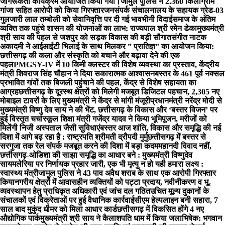
जागरूकता कार्यक्रम आयोजित किया गया।
जामुल पुलिस ने 2.360 किलोग्राम
गांजा सहित आरोपी को किया गिरफ्तार
जनसंपर्क संचालनालय के सहायक ग्रेड-03
गुलजारी लाल तम्बोली को सेवानिवृत्ति पर दी गई भावभीनी विदाई
समाज के अंतिम
व्यक्ति तक पहुंचे शासन की योजनाओं का लाभ: राज्यपाल श्री रमेन डेका
मुख्यमंत्री
श्री साय की पहल से जशपुर को सड़क विकास की बड़ी सौगात
संगीत नाटक
अकादमी ने आईआईटी भिलाई के साथ मिलकर ” प्रातिज्ञ” का आयोजन किया:
छत्तीसगढ़ की कला और संस्कृति को बचाने और बढ़ावा देने की एक
पहल
PMGSY-IV में 10 किमी क्लस्टर की विशेष व्यवस्था का प्रस्ताव, केंद्रीय
मंत्री शिवराज सिंह चौहान ने दिया सकारात्मक आश्वासन
बस्तर के 461 पूर्व नक्सल
प्रभावित गांवों तक बिजली पहुंचाने की पहल, केंद्र से विशेष सहायता का
आग्रह
छत्तीसगढ़ के दूरस्थ क्षेत्रों को मिलेगी मजबूत डिजिटल पहचान, 2,305 नए
मोबाइल टावरों के लिए मुख्यमंत्री ने केंद्र से मांगी मंजूरी
प्रधानमंत्री नरेंद्र मोदी से
मुख्यमंत्री विष्णु देव साय ने की भेंट, छत्तीसगढ़ के विकास और ‘बस्तर विजन’ पर
हुई विस्तृत चर्चा
स्कूल शिक्षा मंत्री गजेंद्र यादव ने किया भूमिपूजन, मरीजों को
मिलेंगी निजी अस्पताल जैसी सुविधाएं
बस्तर आज शांति, विकास और समृद्धि की नई
दिशा में आगे बढ़ रहा है : राष्ट्रपति श्रीमती द्रौपदी मुर्मु
छत्तीसगढ़ में बस्तर से
सरगुजा तक रेल संपर्क मजबूत करने की दिशा में बड़ा कदम
महानदी विवाद नहीं,
छत्तीसगढ़-ओडिशा की साझा समृद्धि का आधार बने : मुख्यमंत्री विष्णुदेव
साय
मलेरिया पर निर्णायक प्रहार जारी, एक भी मृत्यु न हो यही हमारा लक्ष्य :
स्वास्थ्य मंत्री
जामुल पुलिस ने 43 पाव अवैध शराब के साथ एक आरोपी गिरफ्तार
किया
नगरीय क्षेत्रों में आवासहीन व्यक्तियों को पट्टा प्रदाय, नवीनीकरण व भू-
व्यवस्थापन हेतु प्राधिकृत अधिकारी एवं जांच दल गठित
उचित मूल्य दुकानों के
संचालकों एवं विक्रेताओं पर हुई वैधानिक कार्रवाई
सीएम हेल्पलाइन बनी सहारा, 7
साल बाद मुकुंद धीमर को मिला आधार कार्ड
छत्तीसगढ़ में विकसित होंगे 4 नए
औद्योगिक पार्क
मुख्यमंत्री श्री साय ने कैलाशपति धाम में किया जलाभिषेक: भगवान