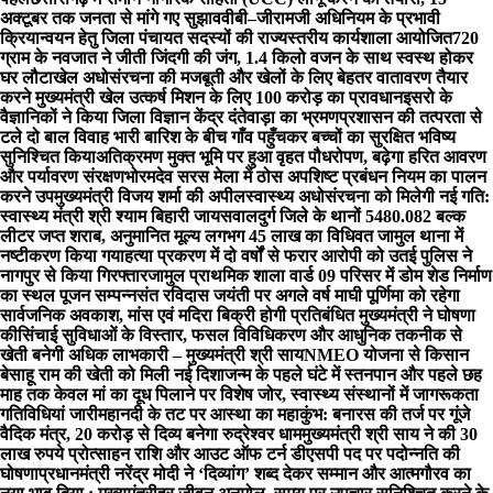
अक्टूबर तक जनता से मांगे गए सुझाव
वीबी–जीरामजी अधिनियम के प्रभावी
क्रियान्वयन हेतु जिला पंचायत सदस्यों की राज्यस्तरीय कार्यशाला आयोजित
720
ग्राम के नवजात ने जीती जिंदगी की जंग, 1.4 किलो वजन के साथ स्वस्थ होकर
घर लौटा
खेल अधोसंरचना की मजबूती और खेलों के लिए बेहतर वातावरण तैयार
करने मुख्यमंत्री खेल उत्कर्ष मिशन के लिए 100 करोड़ का प्रावधान
इसरो के
वैज्ञानिकों ने किया जिला विज्ञान केंद्र दंतेवाड़ा का भ्रमण
प्रशासन की तत्परता से
टले दो बाल विवाह भारी बारिश के बीच गाँव पहुँचकर बच्चों का सुरक्षित भविष्य
सुनिश्चित किया
अतिक्रमण मुक्त भूमि पर हुआ वृहत पौधरोपण, बढ़ेगा हरित आवरण
और पर्यावरण संरक्षण
भोरमदेव सरस मेला में ठोस अपशिष्ट प्रबंधन नियम का पालन
करने उपमुख्यमंत्री विजय शर्मा की अपील
स्वास्थ्य अधोसंरचना को मिलेगी नई गति:
स्वास्थ्य मंत्री श्री श्याम बिहारी जायसवाल
दुर्ग जिले के थानों 5480.082 बल्क
लीटर जप्त शराब, अनुमानित मूल्य लगभग 45 लाख का विधिवत जामुल थाना में
नष्टीकरण किया गया
हत्या प्रकरण में दो वर्षों से फरार आरोपी को उतई पुलिस ने
नागपुर से किया गिरफ्तार
जामुल प्राथमिक शाला वार्ड 09 परिसर में डोम शेड निर्माण
का स्थल पूजन सम्पन्न
संत रविदास जयंती पर अगले वर्ष माघी पूर्णिमा को रहेगा
सार्वजनिक अवकाश, मांस एवं मदिरा बिक्री होगी प्रतिबंधित मुख्यमंत्री ने घोषणा
की
सिंचाई सुविधाओं के विस्तार, फसल विविधिकरण और आधुनिक तकनीक से
खेती बनेगी अधिक लाभकारी – मुख्यमंत्री श्री साय
NMEO योजना से किसान
बेसाहू राम की खेती को मिली नई दिशा
जन्म के पहले घंटे में स्तनपान और पहले छह
माह तक केवल मां का दूध पिलाने पर विशेष जोर, स्वास्थ्य संस्थानों में जागरूकता
गतिविधियां जारी
महानदी के तट पर आस्था का महाकुंभ: बनारस की तर्ज पर गूंजे
वैदिक मंत्र, 20 करोड़ से दिव्य बनेगा रुद्रेश्वर धाम
मुख्यमंत्री श्री साय ने की 30
लाख रुपये प्रोत्साहन राशि और आउट ऑफ टर्न डीएसपी पद पर पदोन्नति की
घोषणा
प्रधानमंत्री नरेंद्र मोदी ने ‘दिव्यांग’ शब्द देकर सम्मान और आत्मगौरव का