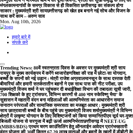
विष्णुदेव साय ने भोरमदेव धाम में की पूजा-अर्चना, प्रदेश की सुख-समृद्धि के लिए की
मंगलकामना
गांवों के समग्र विकास से ही विकसित छत्तीसगढ़ का संकल्प होगा
साकार : मुख्यमंत्री श्री साय
छत्तीसगढ़ को खेल हब बनाने नई सोच और विजन के
साथ करें काम – अरुण साव
Mon. Aug 10th, 2026
हमारे बारे में
संपर्क करे
Trending News:
80वें स्वतन्त्रता दिवस के अवसर पर मुख्यमंत्री श्री साय
रायपुर के मुख्य कार्यक्रम में करेंगे ध्वजारोहण
शिक्षा की राह में छोटा-सा योगदान,
बच्चों के सपनों को नई उड़ान : मंत्री राजेश अग्रवाल
मानसून के साथ दस्तक देती
बीमारियां और हमारी सतर्कता
तीन बहनों ने एक साथ पास की नीट परीक्षा, उप
मुख्यमंत्री विजय शर्मा ने घर पहुंचकर दी बधाई
शिक्षा विभाग की तबादला सूची जारी,
700 शिक्षको के हुए ट्रांसफर, विभिन्न कारणों से 400 नाम रुके
विष्णु भैया’ के
सुशासन में महतारी वंदन बना महिलाओं की आत्मनिर्भरता का आधार
सेन समाज
सनातन परंपराओं और सामाजिक समरसता का मजबूत आधार : मुख्यमंत्री श्री
साय
छात्रावासी बच्चों के बीच पहुंचे उप मुख्यमंत्री विजय शर्मा
मुख्यमंत्री ने विभिन्न
क्षेत्रों में उत्कृष्ट योगदान के लिए विशिष्टजनों को किया सम्मानित
पीएम सूर्य घर-मुफ्त
बिजली योजना से सरगुजा में बढ़ी ऊर्जा आत्मनिर्भरता
छत्तीसगढ़ में NEET-UG
(MBBS/BDS) प्रथम चरण काउंसिलिंग हेतु ऑनलाईन आवेदन प्रारंभ
महतारी
वंदन योजना की 30वीं किस्त 67.20 लाख माताओं और बहनों के खातों में डीबीटी के