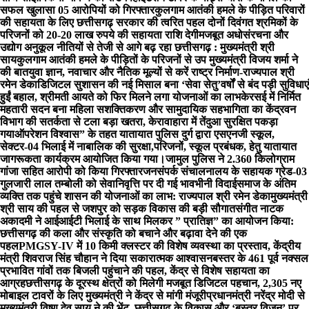
सफल खुलासा 05 आरोपियों को गिरफ्तार
कुलगाम आतंकी हमले के पीड़ित परिवारों
की सहायता के लिए छत्तीसगढ़ सरकार की त्वरित पहल दोनों दिवंगत श्रमिकों के
परिजनों को 20-20 लाख रुपये की सहायता राशि देगी
मजबूत अधोसंरचना और
उद्योग अनुकूल नीतियों से तेजी से आगे बढ़ रहा छत्तीसगढ़ : मुख्यमंत्री श्री
साय
कुलगाम आतंकी हमले के पीड़ितों के परिजनों से उप मुख्यमंत्री विजय शर्मा ने
की बात
युवा ज्ञान, नवाचार और नैतिक मूल्यों से करें राष्ट्र निर्माण-राज्यपाल श्री
रमेन डेका
​डिजिटल सुशासन की नई मिसाल बना ‘सेवा सेतु’
वर्षों से बंद पड़ी सुविधाएं
हुईं बहाल, श्रीमती आयते को फिर मिलने लगा योजनाओं का लाभ
केरसई में निर्मित
महतारी सदन बना महिला सशक्तिकरण और सामुदायिक सहभागिता का केंद्र
वन
विभाग की सतर्कता से टला बड़ा खतरा, केरावाहारा में तेंदुआ सुरक्षित पकड़ा
गया
ऑपरेशन विश्वास” के तहत यातायात पुलिस दुर्ग द्वारा एसएनजी स्कूल,
सेक्टर-04 भिलाई में नाबालिक की सुरक्षा,परिजनों, स्कूल प्रबंधक, हेतु यातायात
जागरूकता कार्यक्रम आयोजित किया गया।
जामुल पुलिस ने 2.360 किलोग्राम
गांजा सहित आरोपी को किया गिरफ्तार
जनसंपर्क संचालनालय के सहायक ग्रेड-03
गुलजारी लाल तम्बोली को सेवानिवृत्ति पर दी गई भावभीनी विदाई
समाज के अंतिम
व्यक्ति तक पहुंचे शासन की योजनाओं का लाभ: राज्यपाल श्री रमेन डेका
मुख्यमंत्री
श्री साय की पहल से जशपुर को सड़क विकास की बड़ी सौगात
संगीत नाटक
अकादमी ने आईआईटी भिलाई के साथ मिलकर ” प्रातिज्ञ” का आयोजन किया:
छत्तीसगढ़ की कला और संस्कृति को बचाने और बढ़ावा देने की एक
पहल
PMGSY-IV में 10 किमी क्लस्टर की विशेष व्यवस्था का प्रस्ताव, केंद्रीय
मंत्री शिवराज सिंह चौहान ने दिया सकारात्मक आश्वासन
बस्तर के 461 पूर्व नक्सल
प्रभावित गांवों तक बिजली पहुंचाने की पहल, केंद्र से विशेष सहायता का
आग्रह
छत्तीसगढ़ के दूरस्थ क्षेत्रों को मिलेगी मजबूत डिजिटल पहचान, 2,305 नए
मोबाइल टावरों के लिए मुख्यमंत्री ने केंद्र से मांगी मंजूरी
प्रधानमंत्री नरेंद्र मोदी से
मुख्यमंत्री विष्णु देव साय ने की भेंट, छत्तीसगढ़ के विकास और ‘बस्तर विजन’ पर