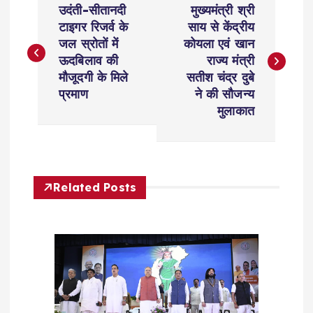
उदंती-सीतानदी
मुख्यमंत्री श्री
o
टाइगर रिजर्व के
साय से केंद्रीय
जल स्रोतों में
कोयला एवं खान
s
ऊदबिलाव की
राज्य मंत्री
मौजूदगी के मिले
सतीश चंद्र दुबे
t
प्रमाण
ने की सौजन्य
मुलाकात
n
a
Related Posts
v
i
g
a