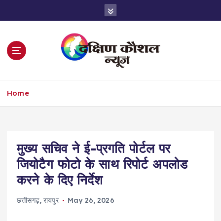
S
k
i
p
t
o
c
o
Home
n
t
e
n
t
मुख्य सचिव ने ई-प्रगति पोर्टल पर
जियोटैग फोटो के साथ रिपोर्ट अपलोड
करने के दिए निर्देश
छत्तीसगढ़
,
रायपुर
May 26, 2026