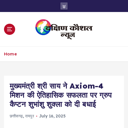
S
k
i
p
t
o
c
o
Home
n
t
e
n
t
मुख्यमंत्री श्री साय ने Axiom-4
मिशन की ऐतिहासिक सफलता पर ग्रुप
कैप्टन शुभांशु शुक्ला को दी बधाई
छत्तीसगढ़
,
रायपुर
July 16, 2025