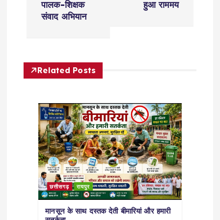
पालक-शिक्षक
हुआ राममय
n
संवाद अभियान
a
v
Related Posts
i
g
a
t
i
छत्तीसगढ़
रायपुर
o
मानसून के साथ दस्तक देती बीमारियां और हमारी
सतर्कता