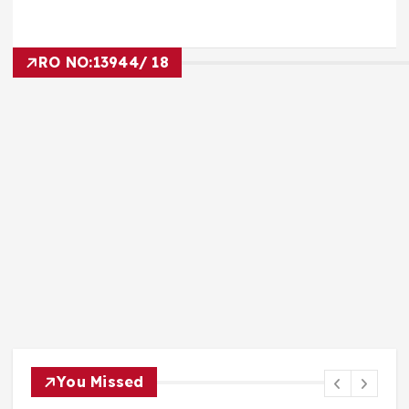
RO NO:
13944/ 18
You Missed