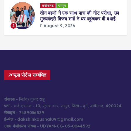
छत्तीसगढ़
रायपुर
री
तीन बहनों ने एक साथ पास की नीट परीक्षा, उप
मुख्यमंत्री विजय शर्मा ने घर पहुंचकर दी बधाई
August 9, 2026
2
न्यूज़ पोर्टल सम्बंधित
संपादक
- जितेंद्र कुमार साहू
पता
- वार्ड क्रमांक - 10, सुभाष नगर, जामुल,
जिला
- दुर्ग, छत्तीसगढ, 490024
मोबाइल
- 7489036529
ई-मेल
- dakshinkaushal09@gmail.com
उद्यम पंजीकरण संख्या
- UDYAM-CG-05-0044592