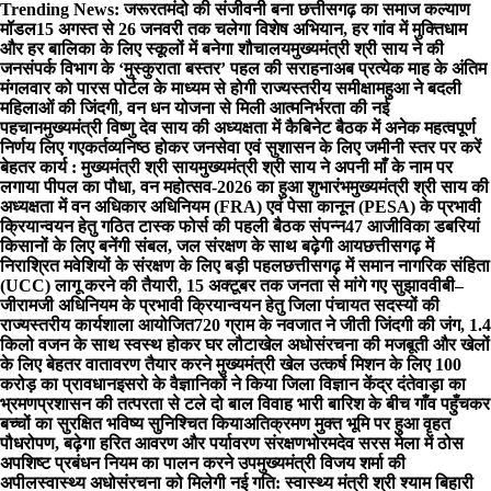
Skip
Trending News:
जरूरतमंदो की संजीवनी बना छत्तीसगढ़ का समाज कल्याण
to
मॉडल
15 अगस्त से 26 जनवरी तक चलेगा विशेष अभियान, हर गांव में मुक्तिधाम
content
और हर बालिका के लिए स्कूलों में बनेगा शौचालय
मुख्यमंत्री श्री साय ने की
जनसंपर्क विभाग के ‘मुस्कुराता बस्तर’ पहल की सराहना
अब प्रत्येक माह के अंतिम
मंगलवार को पारस पोर्टल के माध्यम से होगी राज्यस्तरीय समीक्षा
महुआ ने बदली
महिलाओं की जिंदगी, वन धन योजना से मिली आत्मनिर्भरता की नई
पहचान
मुख्यमंत्री विष्णु देव साय की अध्यक्षता में कैबिनेट बैठक में अनेक महत्वपूर्ण
निर्णय लिए गए
कर्तव्यनिष्ठ होकर जनसेवा एवं सुशासन के लिए जमीनी स्तर पर करें
बेहतर कार्य : मुख्यमंत्री श्री साय
मुख्यमंत्री श्री साय ने अपनी माँ के नाम पर
लगाया पीपल का पौधा, वन महोत्सव-2026 का हुआ शुभारंभ
मुख्यमंत्री श्री साय की
अध्यक्षता में वन अधिकार अधिनियम (FRA) एवं पेसा कानून (PESA) के प्रभावी
क्रियान्वयन हेतु गठित टास्क फोर्स की पहली बैठक संपन्न
47 आजीविका डबरियां
किसानों के लिए बनेंगी संबल, जल संरक्षण के साथ बढ़ेगी आय
छत्तीसगढ़ में
निराश्रित मवेशियों के संरक्षण के लिए बड़ी पहल
छत्तीसगढ़ में समान नागरिक संहिता
(UCC) लागू करने की तैयारी, 15 अक्टूबर तक जनता से मांगे गए सुझाव
वीबी–
जीरामजी अधिनियम के प्रभावी क्रियान्वयन हेतु जिला पंचायत सदस्यों की
राज्यस्तरीय कार्यशाला आयोजित
720 ग्राम के नवजात ने जीती जिंदगी की जंग, 1.4
किलो वजन के साथ स्वस्थ होकर घर लौटा
खेल अधोसंरचना की मजबूती और खेलों
के लिए बेहतर वातावरण तैयार करने मुख्यमंत्री खेल उत्कर्ष मिशन के लिए 100
करोड़ का प्रावधान
इसरो के वैज्ञानिकों ने किया जिला विज्ञान केंद्र दंतेवाड़ा का
भ्रमण
प्रशासन की तत्परता से टले दो बाल विवाह भारी बारिश के बीच गाँव पहुँचकर
बच्चों का सुरक्षित भविष्य सुनिश्चित किया
अतिक्रमण मुक्त भूमि पर हुआ वृहत
पौधरोपण, बढ़ेगा हरित आवरण और पर्यावरण संरक्षण
भोरमदेव सरस मेला में ठोस
अपशिष्ट प्रबंधन नियम का पालन करने उपमुख्यमंत्री विजय शर्मा की
अपील
स्वास्थ्य अधोसंरचना को मिलेगी नई गति: स्वास्थ्य मंत्री श्री श्याम बिहारी