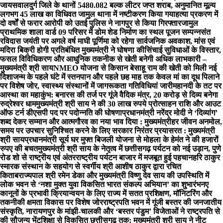
जायसवाल
दुर्ग जिले के थानों 5480.082 बल्क लीटर जप्त शराब, अनुमानित मूल्य
लगभग 45 लाख का विधिवत जामुल थाना में नष्टीकरण किया गया
हत्या प्रकरण में
दो वर्षों से फरार आरोपी को उतई पुलिस ने नागपुर से किया गिरफ्तार
जामुल
प्राथमिक शाला वार्ड 09 परिसर में डोम शेड निर्माण का स्थल पूजन सम्पन्न
संत
रविदास जयंती पर अगले वर्ष माघी पूर्णिमा को रहेगा सार्वजनिक अवकाश, मांस एवं
मदिरा बिक्री होगी प्रतिबंधित मुख्यमंत्री ने घोषणा की
सिंचाई सुविधाओं के विस्तार,
फसल विविधिकरण और आधुनिक तकनीक से खेती बनेगी अधिक लाभकारी –
मुख्यमंत्री श्री साय
NMEO योजना से किसान बेसाहू राम की खेती को मिली नई
दिशा
जन्म के पहले घंटे में स्तनपान और पहले छह माह तक केवल मां का दूध पिलाने
पर विशेष जोर, स्वास्थ्य संस्थानों में जागरूकता गतिविधियां जारी
महानदी के तट पर
आस्था का महाकुंभ: बनारस की तर्ज पर गूंजे वैदिक मंत्र, 20 करोड़ से दिव्य बनेगा
रुद्रेश्वर धाम
मुख्यमंत्री श्री साय ने की 30 लाख रुपये प्रोत्साहन राशि और आउट
ऑफ टर्न डीएसपी पद पर पदोन्नति की घोषणा
प्रधानमंत्री नरेंद्र मोदी ने ‘दिव्यांग’
शब्द देकर सम्मान और आत्मगौरव का नया भाव दिया : मुख्यमंत्री
हर जीवन अनमोल,
समय पर उपचार सुनिश्चित करने के लिए सरकार निरंतर प्रयासरत : मुख्यमंत्री
श्री साय
प्रधानमंत्री सूर्य घर मुफ्त बिजली योजना से मोहला के हेमंत ने की हजारों
रुपए की बचत
मुख्यमंत्री श्री साय के नेतृत्व में छत्तीसगढ़ पर्यटन को नई उड़ान, पुणे
रोड शो से राष्ट्रीय एवं अंतरराष्ट्रीय पर्यटन बाजार में मजबूत हुई पहचान
हरि ठाकुर
स्मारक संस्थान के सहयोग से स्वर्गीय श्री आशीष ठाकुर द्वारा रचित
किताब
राज्यपाल श्री रमेन डेका और मुख्यमंत्री विष्णु देव साय की उपस्थिति में
लोक भवन से ‘नशा मुक्त युवा विकसित भारत संकल्प अभियान’ का शुभारंभ
नए
कानूनों के प्रभावी क्रियान्वयन के लिए राज्य में सतत प्रशिक्षण, मॉनिटरिंग और
तकनीकी क्षमता विकास पर विशेष जोर
राष्ट्रपति भवन में गूंजी बस्तर की जनजातीय
संस्कृति, नारायणपुर के मांझी-चालकी और ‘बस्तर पंडुम’ विजेताओं ने राष्ट्रपति से
की सौजन्य भेंट
शिक्षा से विकसित छत्तीसगढ़ तक: मुख्यमंत्री श्री साय ने नीट