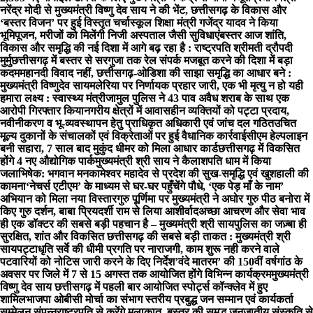
नरेंद्र मोदी से मुख्यमंत्री विष्णु देव साय ने की भेंट, छत्तीसगढ़ के विकास और
‘बस्तर विजन’ पर हुई विस्तृत चर्चा
स्कूल शिक्षा मंत्री गजेंद्र यादव ने किया
भूमिपूजन, मरीजों को मिलेंगी निजी अस्पताल जैसी सुविधाएं
बस्तर आज शांति,
विकास और समृद्धि की नई दिशा में आगे बढ़ रहा है : राष्ट्रपति श्रीमती द्रौपदी
मुर्मु
छत्तीसगढ़ में बस्तर से सरगुजा तक रेल संपर्क मजबूत करने की दिशा में बड़ा
कदम
महानदी विवाद नहीं, छत्तीसगढ़-ओडिशा की साझा समृद्धि का आधार बने :
मुख्यमंत्री विष्णुदेव साय
मलेरिया पर निर्णायक प्रहार जारी, एक भी मृत्यु न हो यही
हमारा लक्ष्य : स्वास्थ्य मंत्री
जामुल पुलिस ने 43 पाव अवैध शराब के साथ एक
आरोपी गिरफ्तार किया
नगरीय क्षेत्रों में आवासहीन व्यक्तियों को पट्टा प्रदाय,
नवीनीकरण व भू-व्यवस्थापन हेतु प्राधिकृत अधिकारी एवं जांच दल गठित
उचित
मूल्य दुकानों के संचालकों एवं विक्रेताओं पर हुई वैधानिक कार्रवाई
सीएम हेल्पलाइन
बनी सहारा, 7 साल बाद मुकुंद धीमर को मिला आधार कार्ड
छत्तीसगढ़ में विकसित
होंगे 4 नए औद्योगिक पार्क
मुख्यमंत्री श्री साय ने कैलाशपति धाम में किया
जलाभिषेक: भगवान मनकामेश्वर महादेव से प्रदेश की सुख-समृद्धि एवं खुशहाली की
कामना
‘नेचर्स एटीएम’ के माध्यम से घर-घर पहुँचेंगे पौधे, ‘एक पेड़ माँ के नाम’
अभियान को मिला नया विस्तार
गुरु पूर्णिमा पर मुख्यमंत्री ने अघोर गुरु पीठ बनोरा में
किए गुरु दर्शन, बाबा प्रियदर्शी राम से लिया आशीर्वाद
अच्छा आचरण और सेवा भाव
ही एक डॉक्टर की सबसे बड़ी पहचान है – मुख्यमंत्री श्री साय
पुलिस का जज़्बा ही
सुरक्षित, शांत और विकसित छत्तीसगढ़ की सबसे बड़ी ताकत : मुख्यमंत्री श्री
साय
पट्टाधृति सर्वे की धीमी प्रगति पर नाराजगी, काम शुरू नही करने वाले
पटवारियों को नोटिस जारी करने के दिए निर्देश
’वंदे मातरम’ की 150वीं वर्षगांठ के
अवसर पर जिले में 7 से 15 अगस्त तक आयोजित होंगे विभिन्न कार्यक्रम
मुख्यमंत्री
विष्णु देव साय छत्तीसगढ़ में पहली बार आयोजित स्पोर्ट्स कॉन्क्लेव में हुए
शामिल
भाजपा ओबीसी मोर्चा का संभाग स्तरीय प्रबुद्ध जन सम्मान एवं कार्यकर्ता
सम्मेलन संपन्न
राष्ट्रपति से करेंगे मुलाकात, बस्तर की समृद्ध जनजातीय संस्कृति से