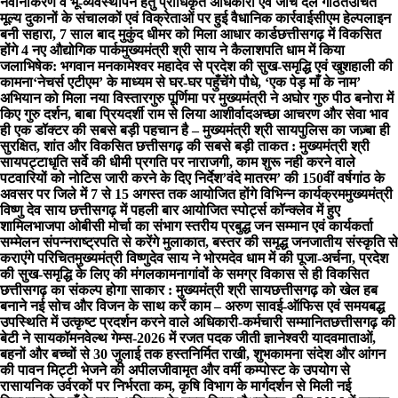
नवीनीकरण व भू-व्यवस्थापन हेतु प्राधिकृत अधिकारी एवं जांच दल गठित
उचित
मूल्य दुकानों के संचालकों एवं विक्रेताओं पर हुई वैधानिक कार्रवाई
सीएम हेल्पलाइन
बनी सहारा, 7 साल बाद मुकुंद धीमर को मिला आधार कार्ड
छत्तीसगढ़ में विकसित
होंगे 4 नए औद्योगिक पार्क
मुख्यमंत्री श्री साय ने कैलाशपति धाम में किया
जलाभिषेक: भगवान मनकामेश्वर महादेव से प्रदेश की सुख-समृद्धि एवं खुशहाली की
कामना
‘नेचर्स एटीएम’ के माध्यम से घर-घर पहुँचेंगे पौधे, ‘एक पेड़ माँ के नाम’
अभियान को मिला नया विस्तार
गुरु पूर्णिमा पर मुख्यमंत्री ने अघोर गुरु पीठ बनोरा में
किए गुरु दर्शन, बाबा प्रियदर्शी राम से लिया आशीर्वाद
अच्छा आचरण और सेवा भाव
ही एक डॉक्टर की सबसे बड़ी पहचान है – मुख्यमंत्री श्री साय
पुलिस का जज़्बा ही
सुरक्षित, शांत और विकसित छत्तीसगढ़ की सबसे बड़ी ताकत : मुख्यमंत्री श्री
साय
पट्टाधृति सर्वे की धीमी प्रगति पर नाराजगी, काम शुरू नही करने वाले
पटवारियों को नोटिस जारी करने के दिए निर्देश
’वंदे मातरम’ की 150वीं वर्षगांठ के
अवसर पर जिले में 7 से 15 अगस्त तक आयोजित होंगे विभिन्न कार्यक्रम
मुख्यमंत्री
विष्णु देव साय छत्तीसगढ़ में पहली बार आयोजित स्पोर्ट्स कॉन्क्लेव में हुए
शामिल
भाजपा ओबीसी मोर्चा का संभाग स्तरीय प्रबुद्ध जन सम्मान एवं कार्यकर्ता
सम्मेलन संपन्न
राष्ट्रपति से करेंगे मुलाकात, बस्तर की समृद्ध जनजातीय संस्कृति से
कराएंगे परिचित
मुख्यमंत्री विष्णुदेव साय ने भोरमदेव धाम में की पूजा-अर्चना, प्रदेश
की सुख-समृद्धि के लिए की मंगलकामना
गांवों के समग्र विकास से ही विकसित
छत्तीसगढ़ का संकल्प होगा साकार : मुख्यमंत्री श्री साय
छत्तीसगढ़ को खेल हब
बनाने नई सोच और विजन के साथ करें काम – अरुण साव
ई-ऑफिस एवं समयबद्ध
उपस्थिति में उत्कृष्ट प्रदर्शन करने वाले अधिकारी-कर्मचारी सम्मानित
छत्तीसगढ़ की
बेटी ने सायकॉमनवेल्थ गेम्स-2026 में रजत पदक जीती ज्ञानेश्वरी यादव
माताओं,
बहनों और बच्चों से 30 जुलाई तक हस्तनिर्मित राखी, शुभकामना संदेश और आंगन
की पावन मिट्टी भेजने की अपील
जीवामृत और वर्मी कम्पोस्ट के उपयोग से
रासायनिक उर्वरकों पर निर्भरता कम, कृषि विभाग के मार्गदर्शन से मिली नई