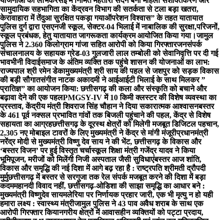
योजनाओं का लाभ
केरसई में निर्मित महतारी सदन बना महिला सशक्तिकरण और
सामुदायिक सहभागिता का केंद्र
वन विभाग की सतर्कता से टला बड़ा खतरा,
केरावाहारा में तेंदुआ सुरक्षित पकड़ा गया
ऑपरेशन विश्वास” के तहत यातायात
पुलिस दुर्ग द्वारा एसएनजी स्कूल, सेक्टर-04 भिलाई में नाबालिक की सुरक्षा,परिजनों,
स्कूल प्रबंधक, हेतु यातायात जागरूकता कार्यक्रम आयोजित किया गया।
जामुल
पुलिस ने 2.360 किलोग्राम गांजा सहित आरोपी को किया गिरफ्तार
जनसंपर्क
संचालनालय के सहायक ग्रेड-03 गुलजारी लाल तम्बोली को सेवानिवृत्ति पर दी गई
भावभीनी विदाई
समाज के अंतिम व्यक्ति तक पहुंचे शासन की योजनाओं का लाभ:
राज्यपाल श्री रमेन डेका
मुख्यमंत्री श्री साय की पहल से जशपुर को सड़क विकास
की बड़ी सौगात
संगीत नाटक अकादमी ने आईआईटी भिलाई के साथ मिलकर ”
प्रातिज्ञ” का आयोजन किया: छत्तीसगढ़ की कला और संस्कृति को बचाने और
बढ़ावा देने की एक पहल
PMGSY-IV में 10 किमी क्लस्टर की विशेष व्यवस्था का
प्रस्ताव, केंद्रीय मंत्री शिवराज सिंह चौहान ने दिया सकारात्मक आश्वासन
बस्तर
के 461 पूर्व नक्सल प्रभावित गांवों तक बिजली पहुंचाने की पहल, केंद्र से विशेष
सहायता का आग्रह
छत्तीसगढ़ के दूरस्थ क्षेत्रों को मिलेगी मजबूत डिजिटल पहचान,
2,305 नए मोबाइल टावरों के लिए मुख्यमंत्री ने केंद्र से मांगी मंजूरी
प्रधानमंत्री
नरेंद्र मोदी से मुख्यमंत्री विष्णु देव साय ने की भेंट, छत्तीसगढ़ के विकास और
‘बस्तर विजन’ पर हुई विस्तृत चर्चा
स्कूल शिक्षा मंत्री गजेंद्र यादव ने किया
भूमिपूजन, मरीजों को मिलेंगी निजी अस्पताल जैसी सुविधाएं
बस्तर आज शांति,
विकास और समृद्धि की नई दिशा में आगे बढ़ रहा है : राष्ट्रपति श्रीमती द्रौपदी
मुर्मु
छत्तीसगढ़ में बस्तर से सरगुजा तक रेल संपर्क मजबूत करने की दिशा में बड़ा
कदम
महानदी विवाद नहीं, छत्तीसगढ़-ओडिशा की साझा समृद्धि का आधार बने :
मुख्यमंत्री विष्णुदेव साय
मलेरिया पर निर्णायक प्रहार जारी, एक भी मृत्यु न हो यही
हमारा लक्ष्य : स्वास्थ्य मंत्री
जामुल पुलिस ने 43 पाव अवैध शराब के साथ एक
आरोपी गिरफ्तार किया
नगरीय क्षेत्रों में आवासहीन व्यक्तियों को पट्टा प्रदाय,