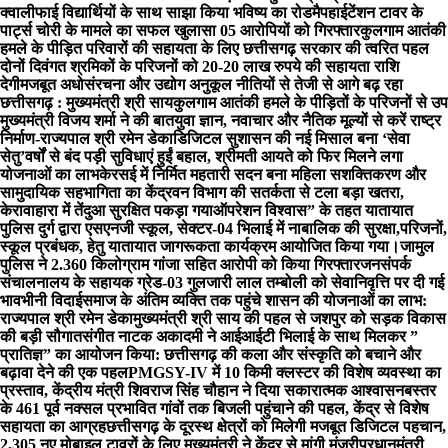
क्वालीफाई विद्यार्थियों के साथ साझा किया भविष्य का रोडमैप
हाईटेंशन टावर के
पार्ट्स चोरी के मामले का सफल खुलासा 05 आरोपियों को गिरफ्तार
कुलगाम आतंकी
हमले के पीड़ित परिवारों की सहायता के लिए छत्तीसगढ़ सरकार की त्वरित पहल
दोनों दिवंगत श्रमिकों के परिजनों को 20-20 लाख रुपये की सहायता राशि
देगी
मजबूत अधोसंरचना और उद्योग अनुकूल नीतियों से तेजी से आगे बढ़ रहा
छत्तीसगढ़ : मुख्यमंत्री श्री साय
कुलगाम आतंकी हमले के पीड़ितों के परिजनों से उप
मुख्यमंत्री विजय शर्मा ने की बात
युवा ज्ञान, नवाचार और नैतिक मूल्यों से करें राष्ट्र
निर्माण-राज्यपाल श्री रमेन डेका
​डिजिटल सुशासन की नई मिसाल बना ‘सेवा
सेतु’
वर्षों से बंद पड़ी सुविधाएं हुईं बहाल, श्रीमती आयते को फिर मिलने लगा
योजनाओं का लाभ
केरसई में निर्मित महतारी सदन बना महिला सशक्तिकरण और
सामुदायिक सहभागिता का केंद्र
वन विभाग की सतर्कता से टला बड़ा खतरा,
केरावाहारा में तेंदुआ सुरक्षित पकड़ा गया
ऑपरेशन विश्वास” के तहत यातायात
पुलिस दुर्ग द्वारा एसएनजी स्कूल, सेक्टर-04 भिलाई में नाबालिक की सुरक्षा,परिजनों,
स्कूल प्रबंधक, हेतु यातायात जागरूकता कार्यक्रम आयोजित किया गया।
जामुल
पुलिस ने 2.360 किलोग्राम गांजा सहित आरोपी को किया गिरफ्तार
जनसंपर्क
संचालनालय के सहायक ग्रेड-03 गुलजारी लाल तम्बोली को सेवानिवृत्ति पर दी गई
भावभीनी विदाई
समाज के अंतिम व्यक्ति तक पहुंचे शासन की योजनाओं का लाभ:
राज्यपाल श्री रमेन डेका
मुख्यमंत्री श्री साय की पहल से जशपुर को सड़क विकास
की बड़ी सौगात
संगीत नाटक अकादमी ने आईआईटी भिलाई के साथ मिलकर ”
प्रातिज्ञ” का आयोजन किया: छत्तीसगढ़ की कला और संस्कृति को बचाने और
बढ़ावा देने की एक पहल
PMGSY-IV में 10 किमी क्लस्टर की विशेष व्यवस्था का
प्रस्ताव, केंद्रीय मंत्री शिवराज सिंह चौहान ने दिया सकारात्मक आश्वासन
बस्तर
के 461 पूर्व नक्सल प्रभावित गांवों तक बिजली पहुंचाने की पहल, केंद्र से विशेष
सहायता का आग्रह
छत्तीसगढ़ के दूरस्थ क्षेत्रों को मिलेगी मजबूत डिजिटल पहचान,
2,305 नए मोबाइल टावरों के लिए मुख्यमंत्री ने केंद्र से मांगी मंजूरी
प्रधानमंत्री