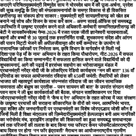
कराएंगे परिचित
मुख्यमंत्री विष्णुदेव साय ने भोरमदेव धाम में की पूजा-अर्चना, प्रदेश
की सुख-समृद्धि के लिए की मंगलकामना
गांवों के समग्र विकास से ही विकसित
छत्तीसगढ़ का संकल्प होगा साकार : मुख्यमंत्री श्री साय
छत्तीसगढ़ को खेल हब
बनाने नई सोच और विजन के साथ करें काम – अरुण साव
ई-ऑफिस एवं समयबद्ध
उपस्थिति में उत्कृष्ट प्रदर्शन करने वाले अधिकारी-कर्मचारी सम्मानित
छत्तीसगढ़ की
बेटी ने सायकॉमनवेल्थ गेम्स-2026 में रजत पदक जीती ज्ञानेश्वरी यादव
माताओं,
बहनों और बच्चों से 30 जुलाई तक हस्तनिर्मित राखी, शुभकामना संदेश और आंगन
की पावन मिट्टी भेजने की अपील
जीवामृत और वर्मी कम्पोस्ट के उपयोग से
रासायनिक उर्वरकों पर निर्भरता कम, कृषि विभाग के मार्गदर्शन से मिली नई
दिशा
‘एक पेड़ माँ के नाम’ अभियान के तहत किया पौधारोपण, नीट-2026 में सफल
विद्यार्थियों का किया सम्मान
नीट में सफलता हासिल करने वाले विद्यार्थियों को दी
शुभकामनाएं, आगे की पढ़ाई में हरसंभव सहयोग का भरोसा
जामुल मंडल में
प्रधानमंत्री नरेंद्र मोदी जी के लोकप्रिय रेडियो कार्यक्रम “मन की बात” 136 वाँ
एपिसोड का सफल आयोजन
संत रविदास की 650वीं जयंती: तैयारियों को लेकर
भाजपा की महत्वपूर्ण कार्यशाला संपन्नसंत रविदास जी का जीवन सामाजिक
समरसता और बंधुत्व का प्रतीक – पवन साय
मन की बात’ के उपरांत संगठन मंत्री
पवन साय ने ली बूथ कार्यकर्ताओं की बैठक, संगठन सशक्तिकरण पर दिया
जोर
प्रधानमंत्री नरेंद्र मोदी ने ‘कैच द रेन’ अभियान के तहत कोरबा में जल संरक्षण
के उत्कृष्ट प्रयासों की सराहना की
कारगिल के वीरों को नमन, आत्मनिर्भर भारत,
युवा शक्ति और जनभागीदारी पर प्रधानमंत्री का विशेष जोर
प्रल्हाद जोशी कौन हैं
जिन्हें मिली है शिक्षा मंत्रालय की ज़िम्मेदारी
मुख्यमंत्री हेल्पलाइन बनी आम नागरिकों
का भरोसेमंद मंच, ड्राइविंग लाइसेंस की शिकायतों का हुआ समयबद्ध समाधान
एक
वर्ष तक परिजनों की तलाश के बाद किया गया फॉस्टर केयर प्लेसमेंट
अंतरराष्ट्रीय
बाघ दिवस पर होगा ‘रन फॉर इंद्रावती’ मैराथन का आयोजन
राष्ट्रीय ग्रामीण