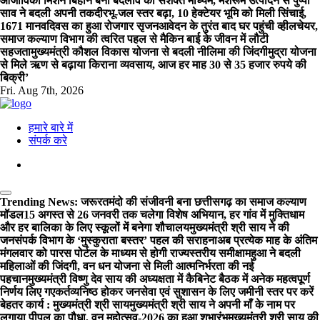
आजीविका मिशन बिहान बना बदलाव का सशक्त माध्यम, मशरूम उत्पादन से पुष्पा
साव ने बदली अपनी तकदीर
भू-जल स्तर बढ़ा, 10 हेक्टेयर भूमि को मिली सिंचाई,
1671 मानवदिवस का हुआ रोजगार सृजन
आवेदन के तुरंत बाद घर पहुंची व्हीलचेयर,
समाज कल्याण विभाग की त्वरित पहल से मैकिन बाई के जीवन में लौटी
सहजता
मुख्यमंत्री कौशल विकास योजना से बदली नीलिमा की जिंदगी
मुद्रा योजना
से मिले ऋण से बढ़ाया किराना व्यवसाय, आज हर माह 30 से 35 हजार रुपये की
बिक्री’
Fri. Aug 7th, 2026
हमारे बारे में
संपर्क करे
Trending News:
जरूरतमंदो की संजीवनी बना छत्तीसगढ़ का समाज कल्याण
मॉडल
15 अगस्त से 26 जनवरी तक चलेगा विशेष अभियान, हर गांव में मुक्तिधाम
और हर बालिका के लिए स्कूलों में बनेगा शौचालय
मुख्यमंत्री श्री साय ने की
जनसंपर्क विभाग के ‘मुस्कुराता बस्तर’ पहल की सराहना
अब प्रत्येक माह के अंतिम
मंगलवार को पारस पोर्टल के माध्यम से होगी राज्यस्तरीय समीक्षा
महुआ ने बदली
महिलाओं की जिंदगी, वन धन योजना से मिली आत्मनिर्भरता की नई
पहचान
मुख्यमंत्री विष्णु देव साय की अध्यक्षता में कैबिनेट बैठक में अनेक महत्वपूर्ण
निर्णय लिए गए
कर्तव्यनिष्ठ होकर जनसेवा एवं सुशासन के लिए जमीनी स्तर पर करें
बेहतर कार्य : मुख्यमंत्री श्री साय
मुख्यमंत्री श्री साय ने अपनी माँ के नाम पर
लगाया पीपल का पौधा, वन महोत्सव-2026 का हुआ शुभारंभ
मुख्यमंत्री श्री साय की