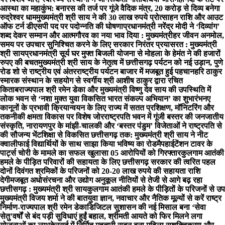
आस्था का महाकुंभ: बनारस की तर्ज पर गूंजे वैदिक मंत्र, 20 करोड़ से दिव्य बनेगा
रुद्रेश्वर धाम
मुख्यमंत्री श्री साय ने की 30 लाख रुपये प्रोत्साहन राशि और आउट
ऑफ टर्न डीएसपी पद पर पदोन्नति की घोषणा
प्रधानमंत्री नरेंद्र मोदी ने ‘दिव्यांग’
शब्द देकर सम्मान और आत्मगौरव का नया भाव दिया : मुख्यमंत्री
हर जीवन अनमोल,
समय पर उपचार सुनिश्चित करने के लिए सरकार निरंतर प्रयासरत : मुख्यमंत्री
श्री साय
प्रधानमंत्री सूर्य घर मुफ्त बिजली योजना से मोहला के हेमंत ने की हजारों
रुपए की बचत
मुख्यमंत्री श्री साय के नेतृत्व में छत्तीसगढ़ पर्यटन को नई उड़ान, पुणे
रोड शो से राष्ट्रीय एवं अंतरराष्ट्रीय पर्यटन बाजार में मजबूत हुई पहचान
हरि ठाकुर
स्मारक संस्थान के सहयोग से स्वर्गीय श्री आशीष ठाकुर द्वारा रचित
किताब
राज्यपाल श्री रमेन डेका और मुख्यमंत्री विष्णु देव साय की उपस्थिति में
लोक भवन से ‘नशा मुक्त युवा विकसित भारत संकल्प अभियान’ का शुभारंभ
नए
कानूनों के प्रभावी क्रियान्वयन के लिए राज्य में सतत प्रशिक्षण, मॉनिटरिंग और
तकनीकी क्षमता विकास पर विशेष जोर
राष्ट्रपति भवन में गूंजी बस्तर की जनजातीय
संस्कृति, नारायणपुर के मांझी-चालकी और ‘बस्तर पंडुम’ विजेताओं ने राष्ट्रपति से
की सौजन्य भेंट
शिक्षा से विकसित छत्तीसगढ़ तक: मुख्यमंत्री श्री साय ने नीट
क्वालीफाई विद्यार्थियों के साथ साझा किया भविष्य का रोडमैप
हाईटेंशन टावर के
पार्ट्स चोरी के मामले का सफल खुलासा 05 आरोपियों को गिरफ्तार
कुलगाम आतंकी
हमले के पीड़ित परिवारों की सहायता के लिए छत्तीसगढ़ सरकार की त्वरित पहल
दोनों दिवंगत श्रमिकों के परिजनों को 20-20 लाख रुपये की सहायता राशि
देगी
मजबूत अधोसंरचना और उद्योग अनुकूल नीतियों से तेजी से आगे बढ़ रहा
छत्तीसगढ़ : मुख्यमंत्री श्री साय
कुलगाम आतंकी हमले के पीड़ितों के परिजनों से उप
मुख्यमंत्री विजय शर्मा ने की बात
युवा ज्ञान, नवाचार और नैतिक मूल्यों से करें राष्ट्र
निर्माण-राज्यपाल श्री रमेन डेका
​डिजिटल सुशासन की नई मिसाल बना ‘सेवा
सेतु’
वर्षों से बंद पड़ी सुविधाएं हुईं बहाल, श्रीमती आयते को फिर मिलने लगा