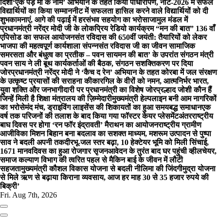
दिशा
‘एक पेड़ माँ के नाम’ अभियान के तहत किया पौधारोपण, नीट-2026 में सफल
विद्यार्थियों का किया सम्मान
नीट में सफलता हासिल करने वाले विद्यार्थियों को दी
शुभकामनाएं, आगे की पढ़ाई में हरसंभव सहयोग का भरोसा
जामुल मंडल में
प्रधानमंत्री नरेंद्र मोदी जी के लोकप्रिय रेडियो कार्यक्रम “मन की बात” 136 वाँ
एपिसोड का सफल आयोजन
संत रविदास की 650वीं जयंती: तैयारियों को लेकर
भाजपा की महत्वपूर्ण कार्यशाला संपन्नसंत रविदास जी का जीवन सामाजिक
समरसता और बंधुत्व का प्रतीक – पवन साय
मन की बात’ के उपरांत संगठन मंत्री
पवन साय ने ली बूथ कार्यकर्ताओं की बैठक, संगठन सशक्तिकरण पर दिया
जोर
प्रधानमंत्री नरेंद्र मोदी ने ‘कैच द रेन’ अभियान के तहत कोरबा में जल संरक्षण
के उत्कृष्ट प्रयासों की सराहना की
कारगिल के वीरों को नमन, आत्मनिर्भर भारत,
युवा शक्ति और जनभागीदारी पर प्रधानमंत्री का विशेष जोर
प्रल्हाद जोशी कौन हैं
जिन्हें मिली है शिक्षा मंत्रालय की ज़िम्मेदारी
मुख्यमंत्री हेल्पलाइन बनी आम नागरिकों
का भरोसेमंद मंच, ड्राइविंग लाइसेंस की शिकायतों का हुआ समयबद्ध समाधान
एक
वर्ष तक परिजनों की तलाश के बाद किया गया फॉस्टर केयर प्लेसमेंट
अंतरराष्ट्रीय
बाघ दिवस पर होगा ‘रन फॉर इंद्रावती’ मैराथन का आयोजन
राष्ट्रीय ग्रामीण
आजीविका मिशन बिहान बना बदलाव का सशक्त माध्यम, मशरूम उत्पादन से पुष्पा
साव ने बदली अपनी तकदीर
भू-जल स्तर बढ़ा, 10 हेक्टेयर भूमि को मिली सिंचाई,
1671 मानवदिवस का हुआ रोजगार सृजन
आवेदन के तुरंत बाद घर पहुंची व्हीलचेयर,
समाज कल्याण विभाग की त्वरित पहल से मैकिन बाई के जीवन में लौटी
सहजता
मुख्यमंत्री कौशल विकास योजना से बदली नीलिमा की जिंदगी
मुद्रा योजना
से मिले ऋण से बढ़ाया किराना व्यवसाय, आज हर माह 30 से 35 हजार रुपये की
बिक्री’
Fri. Aug 7th, 2026