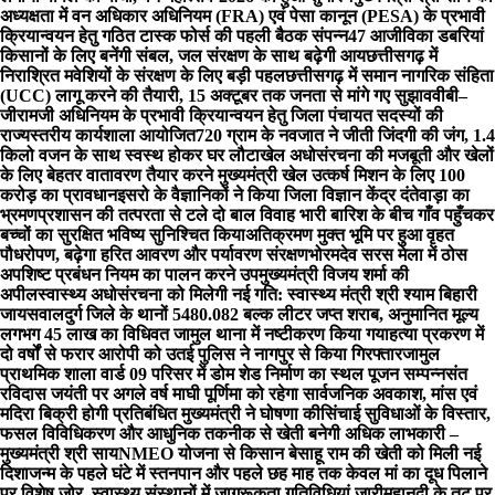
अध्यक्षता में वन अधिकार अधिनियम (FRA) एवं पेसा कानून (PESA) के प्रभावी
क्रियान्वयन हेतु गठित टास्क फोर्स की पहली बैठक संपन्न
47 आजीविका डबरियां
किसानों के लिए बनेंगी संबल, जल संरक्षण के साथ बढ़ेगी आय
छत्तीसगढ़ में
निराश्रित मवेशियों के संरक्षण के लिए बड़ी पहल
छत्तीसगढ़ में समान नागरिक संहिता
(UCC) लागू करने की तैयारी, 15 अक्टूबर तक जनता से मांगे गए सुझाव
वीबी–
जीरामजी अधिनियम के प्रभावी क्रियान्वयन हेतु जिला पंचायत सदस्यों की
राज्यस्तरीय कार्यशाला आयोजित
720 ग्राम के नवजात ने जीती जिंदगी की जंग, 1.4
किलो वजन के साथ स्वस्थ होकर घर लौटा
खेल अधोसंरचना की मजबूती और खेलों
के लिए बेहतर वातावरण तैयार करने मुख्यमंत्री खेल उत्कर्ष मिशन के लिए 100
करोड़ का प्रावधान
इसरो के वैज्ञानिकों ने किया जिला विज्ञान केंद्र दंतेवाड़ा का
भ्रमण
प्रशासन की तत्परता से टले दो बाल विवाह भारी बारिश के बीच गाँव पहुँचकर
बच्चों का सुरक्षित भविष्य सुनिश्चित किया
अतिक्रमण मुक्त भूमि पर हुआ वृहत
पौधरोपण, बढ़ेगा हरित आवरण और पर्यावरण संरक्षण
भोरमदेव सरस मेला में ठोस
अपशिष्ट प्रबंधन नियम का पालन करने उपमुख्यमंत्री विजय शर्मा की
अपील
स्वास्थ्य अधोसंरचना को मिलेगी नई गति: स्वास्थ्य मंत्री श्री श्याम बिहारी
जायसवाल
दुर्ग जिले के थानों 5480.082 बल्क लीटर जप्त शराब, अनुमानित मूल्य
लगभग 45 लाख का विधिवत जामुल थाना में नष्टीकरण किया गया
हत्या प्रकरण में
दो वर्षों से फरार आरोपी को उतई पुलिस ने नागपुर से किया गिरफ्तार
जामुल
प्राथमिक शाला वार्ड 09 परिसर में डोम शेड निर्माण का स्थल पूजन सम्पन्न
संत
रविदास जयंती पर अगले वर्ष माघी पूर्णिमा को रहेगा सार्वजनिक अवकाश, मांस एवं
मदिरा बिक्री होगी प्रतिबंधित मुख्यमंत्री ने घोषणा की
सिंचाई सुविधाओं के विस्तार,
फसल विविधिकरण और आधुनिक तकनीक से खेती बनेगी अधिक लाभकारी –
मुख्यमंत्री श्री साय
NMEO योजना से किसान बेसाहू राम की खेती को मिली नई
दिशा
जन्म के पहले घंटे में स्तनपान और पहले छह माह तक केवल मां का दूध पिलाने
पर विशेष जोर, स्वास्थ्य संस्थानों में जागरूकता गतिविधियां जारी
महानदी के तट पर