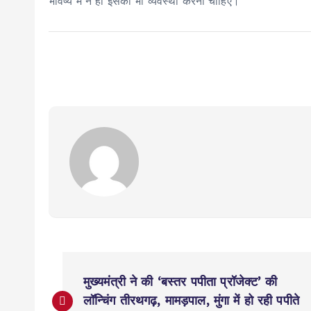
भविष्य में न हो इसकी भी व्यवस्था करना चाहिए।
P
मुख्यमंत्री ने की ‘बस्तर पपीता प्रॉजेक्ट’ की
o
लॉन्चिंग तीरथगढ़, मामड़पाल, मुंगा में हो रही पपीते