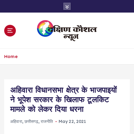
S
k
i
p
t
o
c
o
Home
n
t
e
n
t
अहिवारा विधानसभा क्षेत्र के भाजपाइयों
ने भूपेश सरकार के खिलाफ टूलकिट
मामले को लेकर दिया धरना
अहिवारा
,
छत्तीसगढ़
,
राजनीति
May 22, 2021