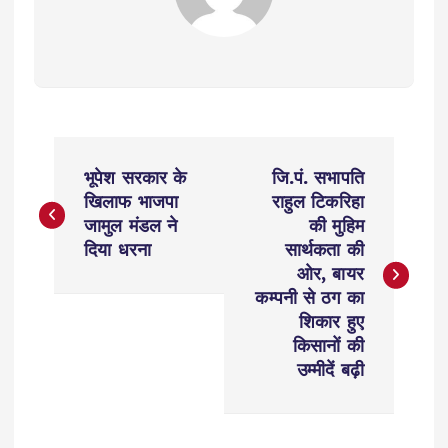
P
भूपेश सरकार के
जि.पं. सभापति
o
खिलाफ भाजपा
राहुल टिकरिहा
जामुल मंडल ने
की मुहिम
s
दिया धरना
सार्थकता की
ओर, बायर
t
कम्पनी से ठग का
शिकार हुए
n
किसानों की
उम्मीदें बढ़ी
a